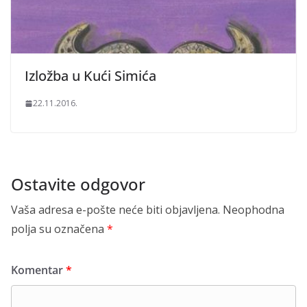
Izložba u Kući Simića
22.11.2016.
Ostavite odgovor
Vaša adresa e-pošte neće biti objavljena.
Neophodna
polja su označena
*
Komentar
*