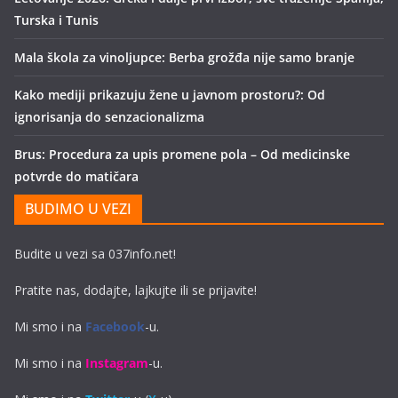
Turska i Tunis
Mala škola za vinoljupce: Berba grožđa nije samo branje
Kako mediji prikazuju žene u javnom prostoru?: Od
ignorisanja do senzacionalizma
Brus: Procedura za upis promene pola – Od medicinske
potvrde do matičara
BUDIMO U VEZI
Budite u vezi sa 037info.net!
Pratite nas, dodajte, lajkujte ili se prijavite!
Mi smo i na
Facebook
-u.
Mi smo i na
Instagram
-u.