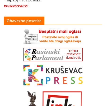
…sajt koji treba posetiti:
KruševacPRESS
Obavezno posetite