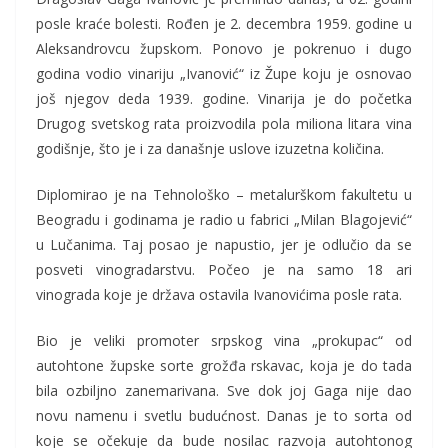
posle kraće bolesti. Rođen je 2. decembra 1959. godine u
Aleksandrovcu župskom. Ponovo je pokrenuo i dugo
godina vodio vinariju „Ivanović“ iz Župe koju je osnovao
još njegov deda 1939. godine. Vinarija je do početka
Drugog svetskog rata proizvodila pola miliona litara vina
godišnje, što je i za današnje uslove izuzetna količina.
Diplomirao je na Tehnološko – metalurškom fakultetu u
Beogradu i godinama je radio u fabrici „Milan Blagojević“
u Lučanima. Taj posao je napustio, jer je odlučio da se
posveti vinogradarstvu. Počeo je na samo 18 ari
vinograda koje je država ostavila Ivanovićima posle rata.
Bio je veliki promoter srpskog vina „prokupac“ od
autohtone župske sorte grožđa rskavac, koja je do tada
bila ozbiljno zanemarivana. Sve dok joj Gaga nije dao
novu namenu i svetlu budućnost. Danas je to sorta od
koje se očekuje da bude nosilac razvoja autohtonog