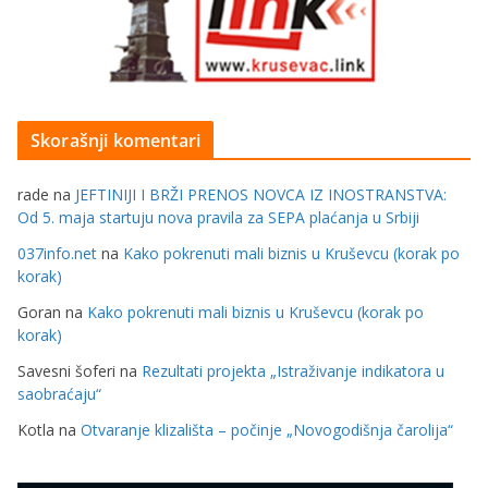
Skorašnji komentari
rade
na
JEFTINIJI I BRŽI PRENOS NOVCA IZ INOSTRANSTVA:
Od 5. maja startuju nova pravila za SEPA plaćanja u Srbiji
037info.net
na
Kako pokrenuti mali biznis u Kruševcu (korak po
korak)
Goran
na
Kako pokrenuti mali biznis u Kruševcu (korak po
korak)
Savesni šoferi
na
Rezultati projekta „Istraživanje indikatora u
saobraćaju“
Kotla
na
Otvaranje klizališta – počinje „Novogodišnja čarolija“