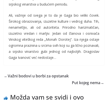
srpskog vinarstva u budućem periodu.
Ali, važnije od svega je to da je Gaga bio veliki čovek.
Širokog obrazovanja, izuzetne kulture i vedrog duha. Tih,
nenametljiv, ali od autoriteta. Prirodno harizmatičan,
izuzetno vredan i marljiv. Jedan od članova i osnivača
Vinskog viteškog reda „Monah Dorotej“. Iza njega ostaje
ogromna praznina u srcima svih koji su ga lično poznavali,
a srpsko vinarstvo gubi jednog od najboljih. Dragoslav
Gaga Ivanović već nedostaje…
←
Važni bodovi u borbi za opstanak
Put kojeg nema
→
Možda vam se svidi i ovo