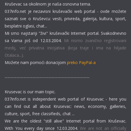
Kruševac sa okolinom je naša osnovna tema.
037info.net je nezavisni kruševački web portal - ovde možete
saznati sve o Kruševcu: vesti, privreda, galerija, kultura, sport,
besplatni oglasi, chat...
Mi smo najstariji "živi" kruševački Internet portal. Svakodnevno
sa Vama još od 12.03.2004.
Mi nismo zvanično registrovani
medij, već privatna inicijativa (koja traje i ima na hiljade
čitalaca...).
Možete nam pomoći donacijom
preko PayPal-a
----------------------------------------------------------
Krusevac is our main topic.
037info.net is independent web portal of Krusevac - here you
can find out all about Krusevac: news, economy, galleries,
culture, sport, free classifieds, chat ...
We are the oldest "still alive" Internet portal from Kruševac.
With You every day since 12.03.2004.
We are not an officially