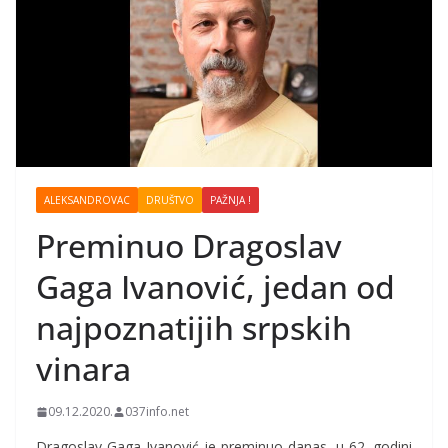
ALEKSANDROVAC
DRUŠTVO
PAŽNJA !
Preminuo Dragoslav
Gaga Ivanović, jedan od
najpoznatijih srpskih
vinara
09.12.2020.
037info.net
Dragoslav Gaga Ivanović je preminuo danas, u 62. godini