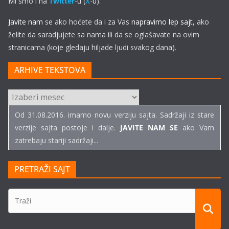
Mi smo i na
Twitter
-u (
X
-u).
Javite nam
se ako hoćete da i za Vas
napravimo lep sajt
, ako
želite da saradjujete sa nama ili da se oglašavate na ovim
stranicama (koje gledaju hiljade ljudi svakog dana).
ARHIVE TEKSTOVA
ARHIVE
TEKSTOVA
Od 31.08.2016. imamo novu verziju sajta. Sadržaji iz stare
verzije sajta postoje i dalje.
JAVITE NAM SE
ako Vam
zatrebaju stariji sadržaji...
PRETRAŽI SAJT