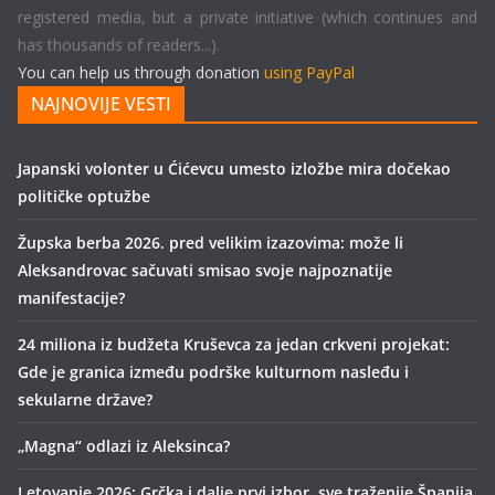
registered media, but a private initiative (which continues and
has thousands of readers...).
You can help us through donation
using PayPal
NAJNOVIJE VESTI
Japanski volonter u Ćićevcu umesto izložbe mira dočekao
političke optužbe
Župska berba 2026. pred velikim izazovima: može li
Aleksandrovac sačuvati smisao svoje najpoznatije
manifestacije?
24 miliona iz budžeta Kruševca za jedan crkveni projekat:
Gde je granica između podrške kulturnom nasleđu i
sekularne države?
„Magna“ odlazi iz Aleksinca?
Letovanje 2026: Grčka i dalje prvi izbor, sve traženije Španija,