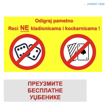
… (sledeći citat)