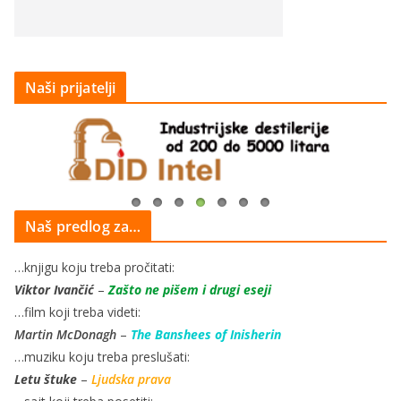
Naši prijatelji
Naš predlog za…
…knjigu koju treba pročitati:
Viktor Ivančić
–
Zašto ne pišem i drugi eseji
…film koji treba videti:
Martin McDonagh
–
The Banshees of Inisherin
…muziku koju treba preslušati:
Letu štuke
–
Ljudska prava