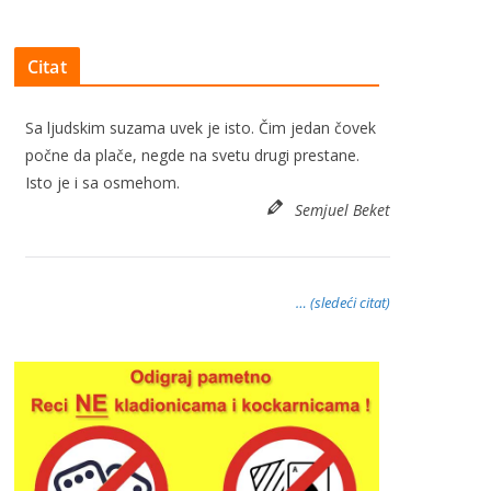
Citat
Sa ljudskim suzama uvek je isto. Čim jedan čovek
počne da plače, negde na svetu drugi prestane.
Isto je i sa osmehom.
Semjuel Beket
… (sledeći citat)