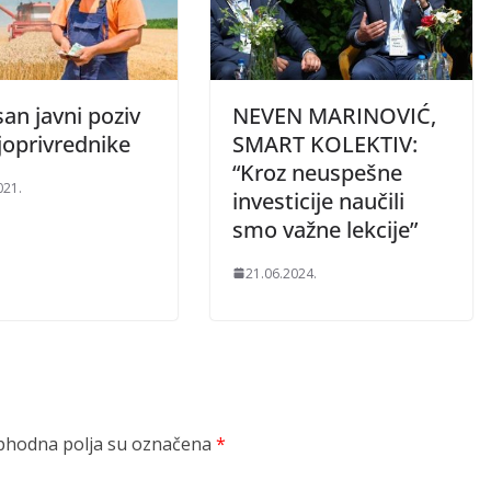
an javni poziv
NEVEN MARINOVIĆ,
joprivrednike
SMART KOLEKTIV:
“Kroz neuspešne
021.
investicije naučili
smo važne lekcije”
21.06.2024.
hodna polja su označena
*