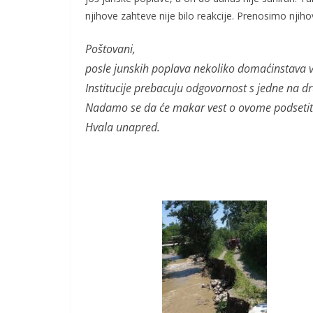
njihove zahteve nije bilo reakcije. Prenosimo njiho
Poštovani,
posle junskih poplava nekoliko domaćinstava v
Institucije prebacuju odgovornost s jedne na d
Nadamo se da će makar vest o ovome podsetiti 
Hvala unapred.