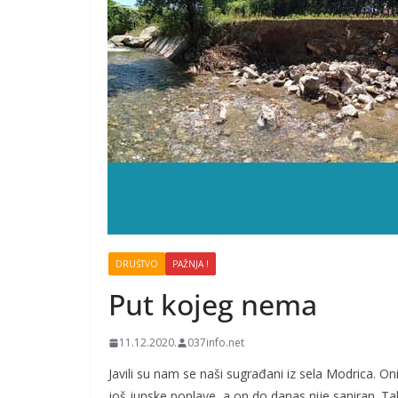
DRUŠTVO
PAŽNJA !
Put kojeg nema
11.12.2020.
037info.net
Javili su nam se naši sugrađani iz sela Modrica.
još junske poplave, a on do danas nije saniran. Ta