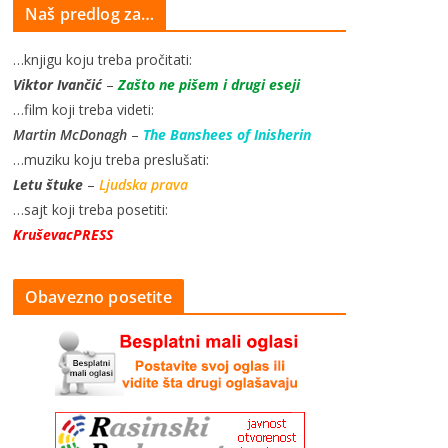
Naš predlog za…
…knjigu koju treba pročitati:
Viktor Ivančić
–
Zašto ne pišem i drugi eseji
…film koji treba videti:
Martin McDonagh
–
The Banshees of Inisherin
…muziku koju treba preslušati:
Letu štuke
–
Ljudska prava
…sajt koji treba posetiti:
KruševacPRESS
Obavezno posetite