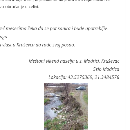
vo obraćanje u celini.
eć mesecima čeka da se put sanira i bude upotrebljiv.
rugu.
vlast u Kruševcu da rade svoj posao.
Meštani vikend naselja u s. Modrici, Kruševac
Selo Modrica
Lokacija: 43.5275369, 21.3484576