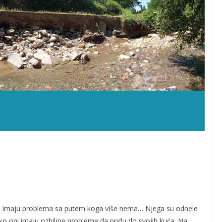
 Oni imaju problema sa putem koga više nema… Njega su odnele
ko oni imaju ozbiljne probleme da priđu do svojih kuća. Na