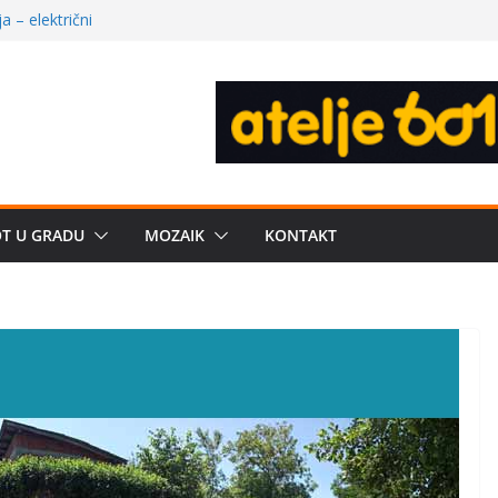
e biznis? Umesto
uju“ privatne
 – električni
žbe mira dočekao
a: može li
poznatije
 dobija, Brus se
OT U GRADU
MOZAIK
KONTAKT