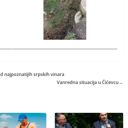
 najpoznatijih srpskih vinara
Vanredna situacija u Ćićevcu
→