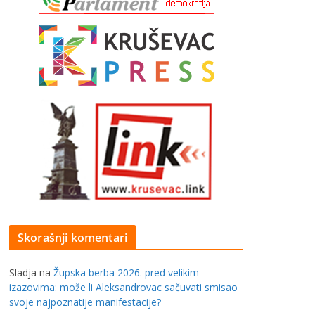
Skorašnji komentari
Sladja
na
Župska berba 2026. pred velikim
izazovima: može li Aleksandrovac sačuvati smisao
svoje najpoznatije manifestacije?