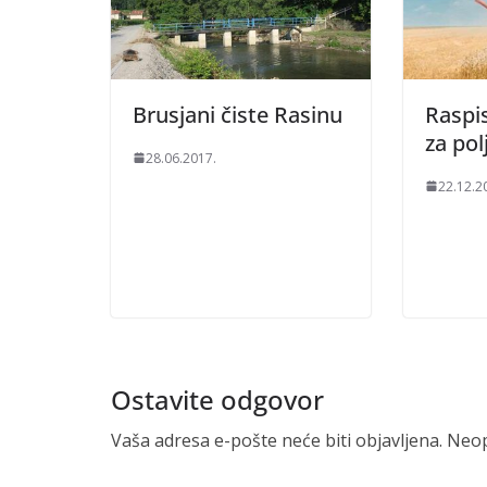
Brusjani čiste Rasinu
Raspis
za pol
28.06.2017.
22.12.2
Ostavite odgovor
Vaša adresa e-pošte neće biti objavljena.
Neop