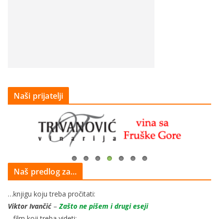
Naši prijatelji
Naš predlog za…
…knjigu koju treba pročitati:
Viktor Ivančić
–
Zašto ne pišem i drugi eseji
…film koji treba videti: