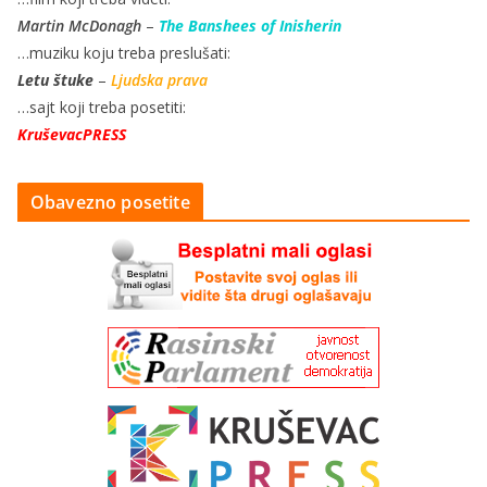
Martin McDonagh
–
The Banshees of Inisherin
…muziku koju treba preslušati:
Letu štuke
–
Ljudska prava
…sajt koji treba posetiti:
KruševacPRESS
Obavezno posetite