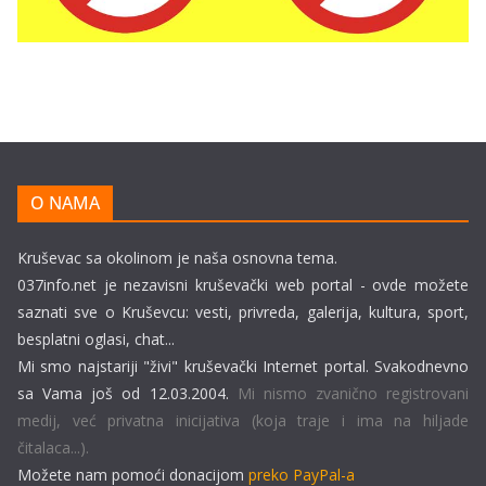
O NAMA
Kruševac sa okolinom je naša osnovna tema.
037info.net je nezavisni kruševački web portal - ovde možete
saznati sve o Kruševcu: vesti, privreda, galerija, kultura, sport,
besplatni oglasi, chat...
Mi smo najstariji "živi" kruševački Internet portal. Svakodnevno
sa Vama još od 12.03.2004.
Mi nismo zvanično registrovani
medij, već privatna inicijativa (koja traje i ima na hiljade
čitalaca...).
Možete nam pomoći donacijom
preko PayPal-a