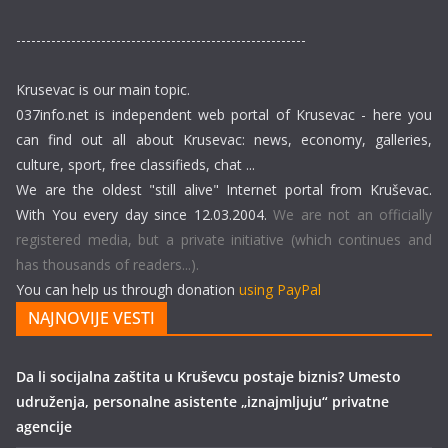
----------------------------------------------------------
Krusevac is our main topic.
037info.net is independent web portal of Krusevac - here you
can find out all about Krusevac: news, economy, galleries,
culture, sport, free classifieds, chat ...
We are the oldest "still alive" Internet portal from Kruševac.
With You every day since 12.03.2004.
We are not an officially
registered media, but a private initiative (which continues and
has thousands of readers...).
You can help us through donation
using PayPal
NAJNOVIJE VESTI
Da li socijalna zaštita u Kruševcu postaje biznis? Umesto
udruženja, personalne asistente „iznajmljuju“ privatne
agencije