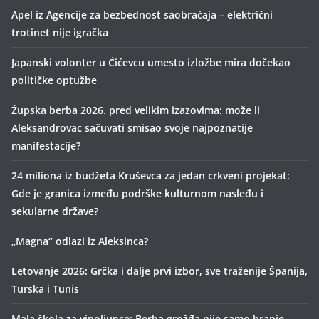
Apel iz Agencije za bezbednost saobraćaja – električni
trotinet nije igračka
Japanski volonter u Ćićevcu umesto izložbe mira dočekao
političke optužbe
Župska berba 2026. pred velikim izazovima: može li
Aleksandrovac sačuvati smisao svoje najpoznatije
manifestacije?
24 miliona iz budžeta Kruševca za jedan crkveni projekat:
Gde je granica između podrške kulturnom nasleđu i
sekularne države?
„Magna“ odlazi iz Aleksinca?
Letovanje 2026: Grčka i dalje prvi izbor, sve traženije Španija,
Turska i Tunis
Mala škola za vinoljupce: Berba grožđa nije samo branje