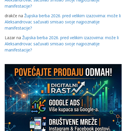
manifestacije?
drakče
na
Župska berba 2026. pred velikim izazovima: može li
Aleksandrovac sačuvati smisao svoje najpoznatije
manifestacije?
Lazar
na
Župska berba 2026. pred velikim izazovima: može li
Aleksandrovac sačuvati smisao svoje najpoznatije
manifestacije?