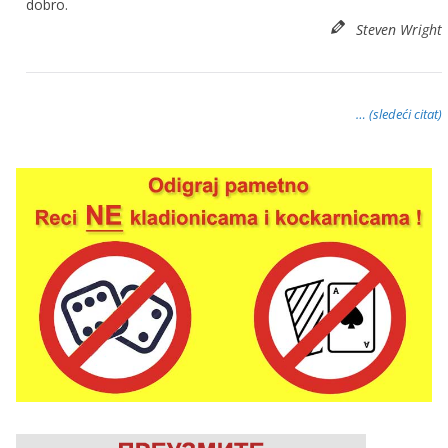
dobro.
Steven Wright
… (sledeći citat)