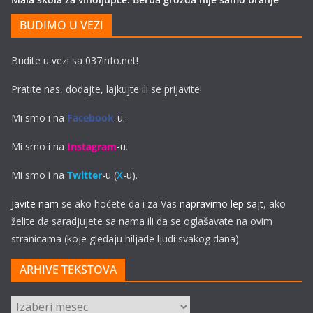
BUDIMO U VEZI
Budite u vezi sa 037info.net!
Pratite nas, dodajte, lajkujte ili se prijavite!
Mi smo i na
Facebook
-u.
Mi smo i na
Instagram
-u.
Mi smo i na
Twitter
-u (
X
-u).
Javite nam
se ako hoćete da i za Vas
napravimo lep sajt
, ako
želite da saradjujete sa nama ili da se oglašavate na ovim
stranicama (koje gledaju hiljade ljudi svakog dana).
ARHIVE TEKSTOVA
ARHIVE