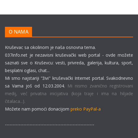
O NAMA
Kruševac sa okolinom je naša osnovna tema.
037info.net je nezavisni kruševački web portal - ovde možete
saznati sve o Kruševcu: vesti, privreda, galerija, kultura, sport,
besplatni oglasi, chat...
Mi smo najstariji "živi" kruševački Internet portal. Svakodnevno
sa Vama još od 12.03.2004.
Mi nismo zvanično registrovani
medij, već privatna inicijativa (koja traje i ima na hiljade
čitalaca...).
Možete nam pomoći donacijom
preko PayPal-a
----------------------------------------------------------