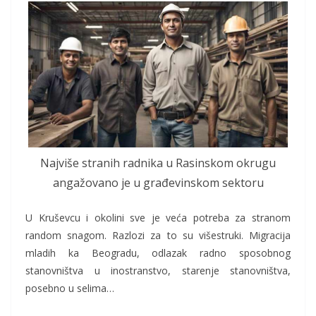
Najviše stranih radnika u Rasinskom okrugu
angažovano je u građevinskom sektoru
U Kruševcu i okolini sve je veća potreba za stranom
random snagom. Razlozi za to su višestruki. Migracija
mladih ka Beogradu, odlazak radno sposobnog
stanovništva u inostranstvo, starenje stanovništva,
posebno u selima…