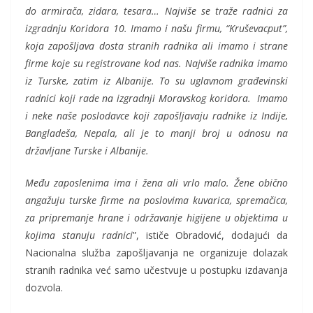
do armirača, zidara, tesara… Najviše se traže radnici za
izgradnju Koridora 10. Imamo i našu firmu, “Kruševacput”,
koja zapošljava dosta stranih radnika ali imamo i strane
firme koje su registrovane kod nas. Najviše radnika imamo
iz Turske, zatim iz Albanije. To su uglavnom građevinski
radnici koji rade na izgradnji Moravskog koridora. Imamo
i neke naše poslodavce koji zapošljavaju radnike iz Indije,
Bangladeša, Nepala, ali je to manji broj u odnosu na
državljane Turske i Albanije.
Među zaposlenima ima i žena ali vrlo malo. Žene obično
angažuju turske firme na poslovima kuvarica, spremačica,
za pripremanje hrane i održavanje higijene u objektima u
kojima stanuju radnici
”, ističe Obradović, dodajući da
Nacionalna služba zapošljavanja ne organizuje dolazak
stranih radnika već samo učestvuje u postupku izdavanja
dozvola.