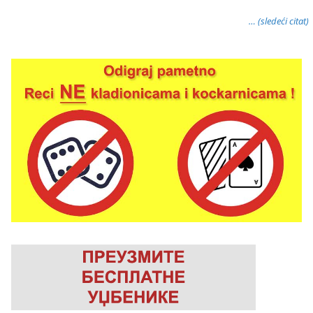
… (sledeći citat)