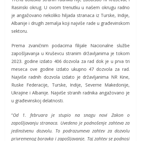
Rasinski okrug. U ovom trenutku u našem okrugu radno
je angažovano nekoliko hiljada stranaca iz Turske, Indije,
Albanije i drugih zemalja koji najviše rade u građevinskom
sektoru.
Prema zvaničnim podacima filijale Nacionalne službe
zapošljavanja u Kruševcu stranim državljanima je tokom
2023. godine izdato 406 dozvola za rad dok je u prva tri
meseca ove godine izdato ukupno 47 dozvola za rad.
Najviše radnih dozvola izdato je državljanima NR Kine,
Ruske Federacije, Turske, Indije, Severne Makedonije,
Ukrajine i Albanije. Najviše stranih radnika angažovano je
u građevinskoj delatnosti.
“
Od 1. februara je stupio na snagu novi Zakon o
zapošljavanju stranaca. Uvedeno je podnošenje zahteva za
jedinstvenu dozvolu. To podrazumeva zahtev za dozvolu
privremenog boravka i zapošljavanje. Taj zahtev se podnosi