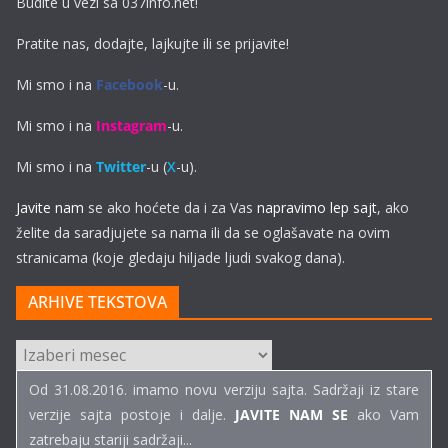
Budite u vezi sa 037info.net!
Pratite nas, dodajte, lajkujte ili se prijavite!
Mi smo i na
Facebook
-u.
Mi smo i na
Instagram
-u.
Mi smo i na
Twitter
-u (
X
-u).
Javite nam
se ako hoćete da i za Vas
napravimo lep sajt
, ako
želite da saradjujete sa nama ili da se oglašavate na ovim
stranicama (koje gledaju hiljade ljudi svakog dana).
ARHIVE TEKSTOVA
ARHIVE
TEKSTOVA
Od 31.08.2016. imamo novu verziju sajta. Sadržaji iz stare
verzije sajta postoje i dalje.
JAVITE NAM SE
ako Vam
zatrebaju stariji sadržaji...