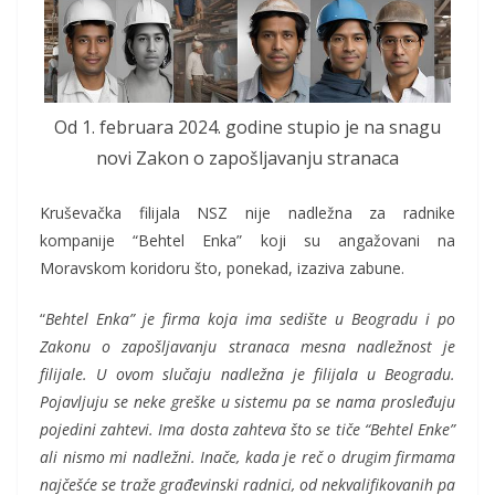
Od 1. februara 2024. godine stupio je na snagu
novi Zakon o zapošljavanju stranaca
Kruševačka filijala NSZ nije nadležna za radnike
kompanije “Behtel Enka” koji su angažovani na
Moravskom koridoru što, ponekad, izaziva zabune.
“
Behtel Enka” je firma koja ima sedište u Beogradu i po
Zakonu o zapošljavanju stranaca mesna nadležnost je
filijale. U ovom slučaju nadležna je filijala u Beogradu.
Pojavljuju se neke greške u sistemu pa se nama prosleđuju
pojedini zahtevi. Ima dosta zahteva što se tiče “Behtel Enke”
ali nismo mi nadležni. Inače, kada je reč o drugim firmama
najčešće se traže građevinski radnici, od nekvalifikovanih pa