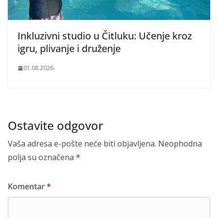
Inkluzivni studio u Čitluku: Učenje kroz
igru, plivanje i druženje
01.08.2026.
Ostavite odgovor
Vaša adresa e-pošte neće biti objavljena.
Neophodna
polja su označena
*
Komentar
*