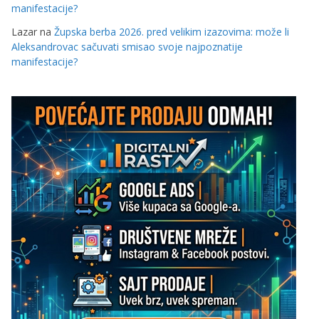
manifestacije?
Lazar
na
Župska berba 2026. pred velikim izazovima: može li
Aleksandrovac sačuvati smisao svoje najpoznatije
manifestacije?