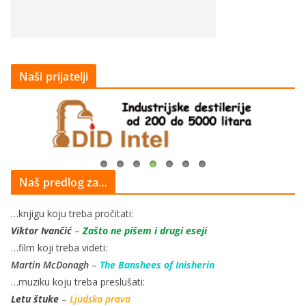
Naši prijatelji
Naš predlog za…
…knjigu koju treba pročitati:
Viktor Ivančić
–
Zašto ne pišem i drugi eseji
…film koji treba videti:
Martin McDonagh
–
The Banshees of Inisherin
…muziku koju treba preslušati:
Letu štuke
–
Ljudska prava