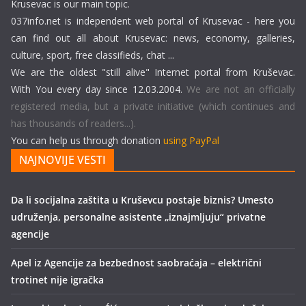
Krusevac is our main topic.
037info.net is independent web portal of Krusevac - here you
can find out all about Krusevac: news, economy, galleries,
culture, sport, free classifieds, chat ...
We are the oldest "still alive" Internet portal from Kruševac.
With You every day since 12.03.2004.
We are not an officially
registered media, but a private initiative (which continues and
has thousands of readers...).
You can help us through donation
using PayPal
NAJNOVIJE VESTI
Da li socijalna zaštita u Kruševcu postaje biznis? Umesto
udruženja, personalne asistente „iznajmljuju“ privatne
agencije
Apel iz Agencije za bezbednost saobraćaja – električni
trotinet nije igračka