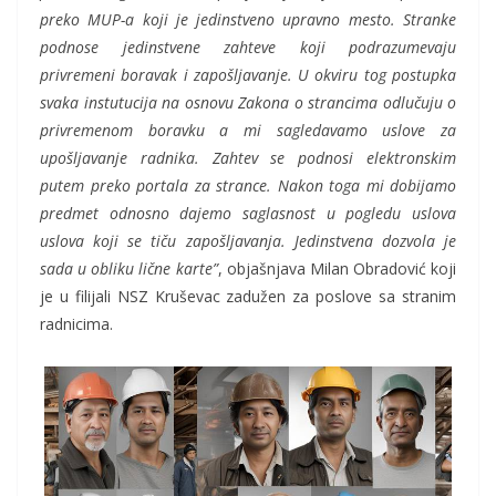
preko MUP-a koji je jedinstveno upravno mesto. Stranke
podnose jedinstvene zahteve koji podrazumevaju
privremeni boravak i zapošljavanje. U okviru tog postupka
svaka instutucija na osnovu Zakona o strancima odlučuju o
privremenom boravku a mi sagledavamo uslove za
upošljavanje radnika. Zahtev se podnosi elektronskim
putem preko portala za strance. Nakon toga mi dobijamo
predmet odnosno dajemo saglasnost u pogledu uslova
uslova koji se tiču zapošljavanja. Jedinstvena dozvola je
sada u obliku lične karte”
, objašnjava Milan Obradović koji
je u filijali NSZ Kruševac zadužen za poslove sa stranim
radnicima.