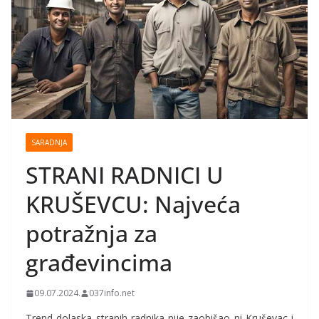
SARADNJA
STRANI RADNICI U
KRUŠEVCU: Najveća
potražnja za
građevincima
09.07.2024.
037info.net
Trend dolaska stranih radnika nije zaobišao ni Kruševac i