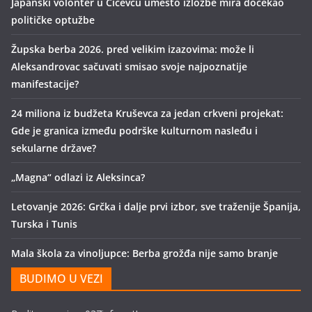
Japanski volonter u Ćićevcu umesto izložbe mira dočekao
političke optužbe
Župska berba 2026. pred velikim izazovima: može li
Aleksandrovac sačuvati smisao svoje najpoznatije
manifestacije?
24 miliona iz budžeta Kruševca za jedan crkveni projekat:
Gde je granica između podrške kulturnom nasleđu i
sekularne države?
„Magna“ odlazi iz Aleksinca?
Letovanje 2026: Grčka i dalje prvi izbor, sve traženije Španija,
Turska i Tunis
Mala škola za vinoljupce: Berba grožđa nije samo branje
BUDIMO U VEZI