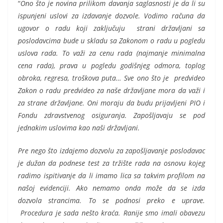
“
Ono što je novina prilikom davanja saglasnosti je da li su
ispunjeni uslovi za izdavanje dozvole. Vodimo računa da
ugovor o radu koji zaključuju strani državljani sa
poslodavcima bude u skladu sa Zakonom o radu u pogledu
uslova rada. To važi za cenu rada (najmanje minimalna
cena rada), prava u pogledu godišnjeg odmora, toplog
obroka, regresa, troškova puta… Sve ono što je predvideo
Zakon o radu predvideo za naše državljane mora da važi i
za strane državljane. Oni moraju da budu prijavljeni PIO i
Fondu zdravstvenog osiguranja. Zapošljavaju se pod
jednakim uslovima kao naši državljani.
Pre nego što izdajemo dozvolu za zapošljavanje poslodavac
je dužan da podnese test za tržište rada na osnovu kojeg
radimo ispitivanje da li imamo lica sa takvim profilom na
našoj evidenciji. Ako nemamo onda može da se izda
dozvola strancima. To se podnosi preko e uprave.
Procedura je sada nešto kraća. Ranije smo imali obavezu