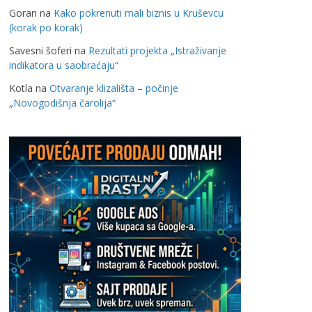
Goran
na
Kako pokrenuti mali biznis u Kruševcu
(korak po korak)
Savesni šoferi
na
Rezultati projekta „Istraživanje
indikatora u saobraćaju“
Kotla
na
Otvaranje klizališta – počinje
„Novogodišnja čarolija“