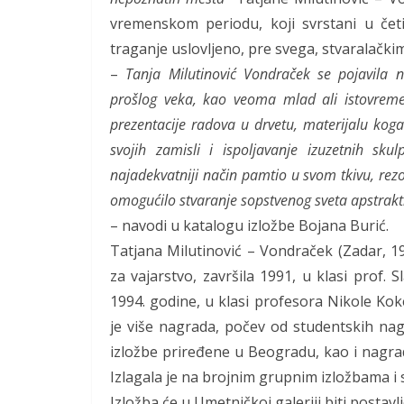
vremenskom periodu, koji svrstani u četir
traganje uslovljeno, pre svega, stvaralačk
–
Tanja Milutinović Vondraček se pojavila 
prošlog veka, kao veoma mlad ali istovremen
prezentacije radova u drvetu, materijalu kog
svojih zamisli i ispoljavanje izuzetnih sku
najadekvatniji način pamtio u svom tkivu, rezo
omogućilo stvaranje sopstvenog sveta apstraktn
– navodi u katalogu izložbe Bojana Burić.
Tatjana Milutinović – Vondraček (Zadar, 19
za vajarstvo, završila 1991, u klasi prof. 
1994. godine, u klasi profesora Nikole Kok
je više nagrada, počev od studentskih nagr
izložbe priređene u Beogradu, kao i nagr
Izlagala je na brojnim grupnim izložbama i
Izložba će u Umetničkoj galeriji biti postavl