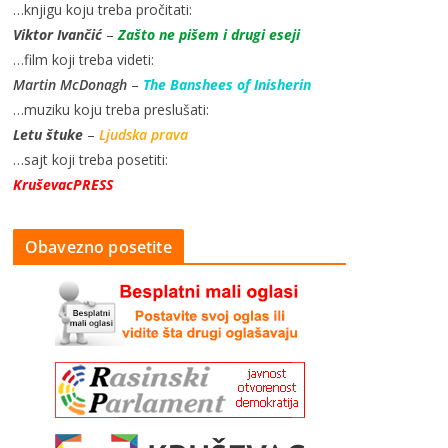
…knjigu koju treba pročitati:
Viktor Ivančić
–
Zašto ne pišem i drugi eseji
…film koji treba videti:
Martin McDonagh
–
The Banshees of Inisherin
…muziku koju treba preslušati:
Letu štuke
–
Ljudska prava
…sajt koji treba posetiti:
KruševacPRESS
Obavezno posetite