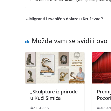
←
Migranti i zvanično dolaze u Kruševac ?
Možda vam se svidi i ovo
„Skulpture iz prirode“
Premi
u Kući Simića
Pozor
23.04.2018.
07.10.2