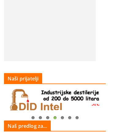
Naši prijatelji
Naš predlog za…