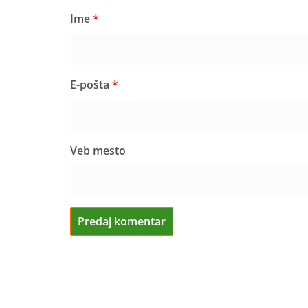
Ime
*
E-pošta
*
Veb mesto