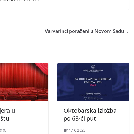
Varvarinci poraženi u Novom Sadu
→
jera u
Oktobarska izložba
ištu
po 63-ći put
019.
11.10.2023.