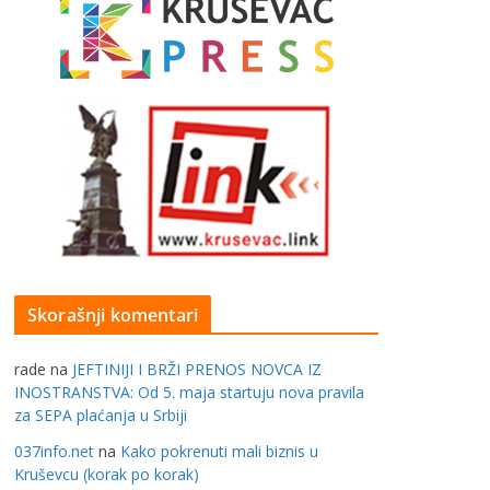
Skorašnji komentari
rade
na
JEFTINIJI I BRŽI PRENOS NOVCA IZ
INOSTRANSTVA: Od 5. maja startuju nova pravila
za SEPA plaćanja u Srbiji
037info.net
na
Kako pokrenuti mali biznis u
Kruševcu (korak po korak)