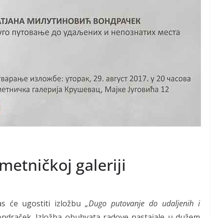
metničkoj galeriji
s će ugostiti izložbu
„Dugo putovanje do udaljenih i
ondraček. Izložba obuhvata radove nastajale u dužem