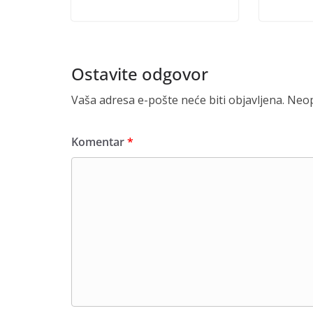
Ostavite odgovor
Vaša adresa e-pošte neće biti objavljena.
Neop
Komentar
*