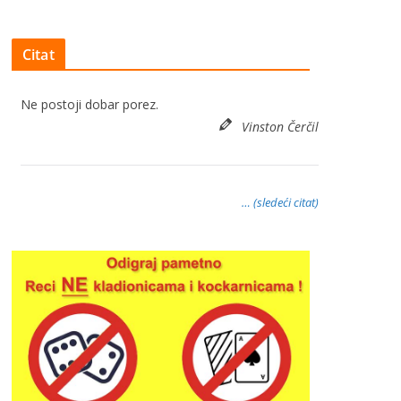
Citat
Ne postoji dobar porez.
Vinston Čerčil
… (sledeći citat)