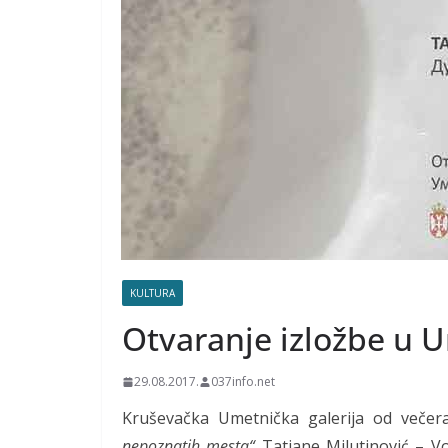
KULTURA
Otvaranje izložbe u U
29.08.2017.
037info.net
Kruševačka Umetnička galerija od večera
nepoznatih mesta“
Tatjane Milutinović – V