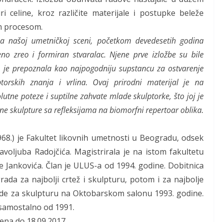
i celine, kroz različite materijale i postupke beleže
im procesom.
na našoj umetničkoj sceni, početkom devedesetih godina
o zreo i formiran stvaralac. Njene prve izložbe su bile
a je prepoznala kao najpogodniju supstancu za ostvarenje
lptorskih znanja i vrlina. Ovaj prirodni materijal je na
lutne poteze i suptilne zahvate mlade skulptorke, što joj je
e skulpture sa refleksijama na biomorfni repertoar oblika.
68.) je Fakultet likovnih umetnosti u Beogradu, odsek
Slavoljuba Radojčića. Magistrirala je na istom fakultetu
e Jankovića. Član je ULUS-a od 1994. godine. Dobitnica
ada za najbolji crtež i skulpturu, potom i za najbolje
ade za skulpturu na Oktobarskom salonu 1993. godine.
 samostalno od 1991.
jena do 18.09.2017.