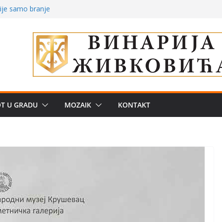
ve traženije Španija,
nije samo branje
storu?: Od
 Od medicinske
OT U GRADU
MOZAIK
KONTAKT