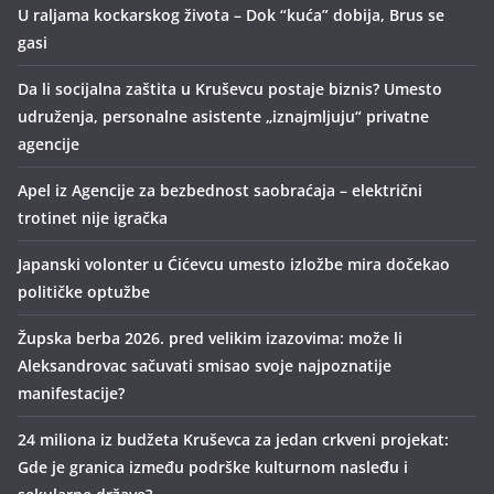
U raljama kockarskog života – Dok “kuća” dobija, Brus se
gasi
Da li socijalna zaštita u Kruševcu postaje biznis? Umesto
udruženja, personalne asistente „iznajmljuju“ privatne
agencije
Apel iz Agencije za bezbednost saobraćaja – električni
trotinet nije igračka
Japanski volonter u Ćićevcu umesto izložbe mira dočekao
političke optužbe
Župska berba 2026. pred velikim izazovima: može li
Aleksandrovac sačuvati smisao svoje najpoznatije
manifestacije?
24 miliona iz budžeta Kruševca za jedan crkveni projekat:
Gde je granica između podrške kulturnom nasleđu i