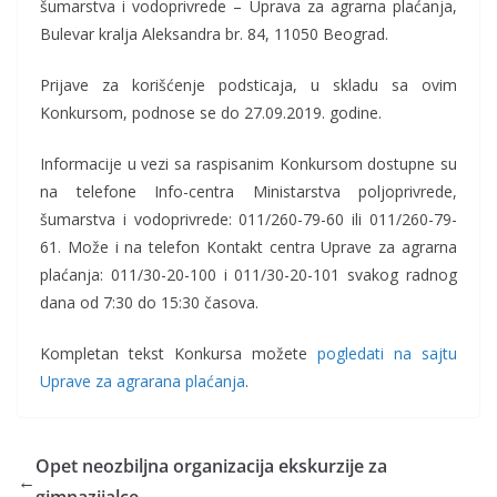
šumarstva i vodoprivrede – Uprava za agrarna plaćanja,
Bulevar kralja Aleksandra br. 84, 11050 Beograd.
Prijave za korišćenje podsticaja, u skladu sa ovim
Konkursom, podnose se do 27.09.2019. godine.
Informacije u vezi sa raspisanim Konkursom dostupne su
na telefone Info-centra Ministarstva poljoprivrede,
šumarstva i vodoprivrede: 011/260-79-60 ili 011/260-79-
61. Može i na telefon Kontakt centra Uprave za agrarna
plaćanja: 011/30-20-100 i 011/30-20-101 svakog radnog
dana od 7:30 do 15:30 časova.
Kompletan tekst Konkursa možete
pogledati na sajtu
Uprave za agrarana plaćanja
.
Opet neozbiljna organizacija ekskurzije za
←