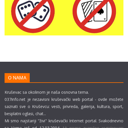
O NAMA
Kruševac sa okolinom je naša osnovna tema.
037info.net je nezavisni kruševački web portal - ovde možete
saznati sve o Kruševcu: vesti, privreda, galerija, kultura, sport,
besplatni oglasi, chat...
Mi smo najstariji "živi" kruševački Internet portal. Svakodnevno
sa Vama još od 12.03.2004.
Mi nismo zvanično registrovani