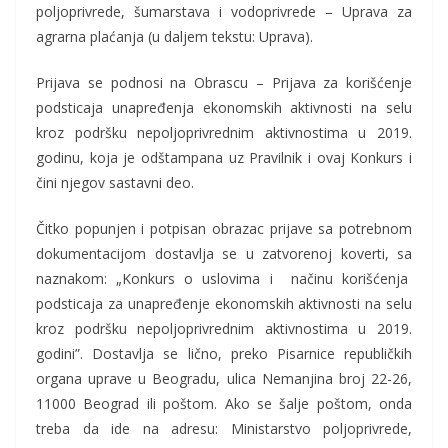
poljoprivrede, šumarstava i vodoprivrede – Uprava za
agrarna plaćanja (u daljem tekstu: Uprava).
Prijava se podnosi na Obrascu – Prijava za korišćenje
podsticaja unapređenja ekonomskih aktivnosti na selu
kroz podršku nepoljoprivrednim aktivnostima u 2019.
godinu, koja je odštampana uz Pravilnik i ovaj Konkurs i
čini njegov sastavni deo.
Čitko popunjen i potpisan obrazac prijave sa potrebnom
dokumentacijom dostavlja se u zatvorenoj koverti, sa
naznakom: „Konkurs o uslovima i načinu korišćenja
podsticaja za unapređenje ekonomskih aktivnosti na selu
kroz podršku nepoljoprivrednim aktivnostima u 2019.
godini”. Dostavlja se lično, preko Pisarnice republičkih
organa uprave u Beogradu, ulica Nemanjina broj 22-26,
11000 Beograd ili poštom. Ako se šalje poštom, onda
treba da ide na adresu: Ministarstvo poljoprivrede,