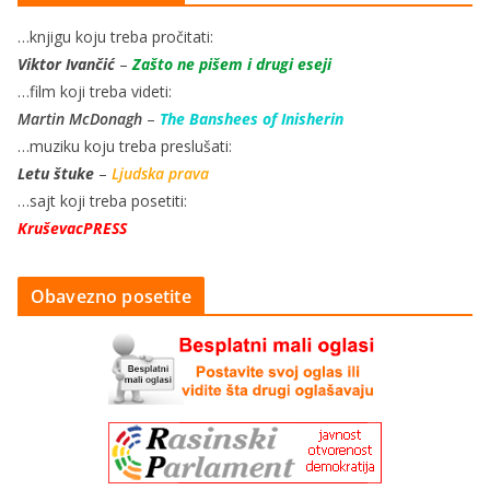
…knjigu koju treba pročitati:
Viktor Ivančić
–
Zašto ne pišem i drugi eseji
…film koji treba videti:
Martin McDonagh
–
The Banshees of Inisherin
…muziku koju treba preslušati:
Letu štuke
–
Ljudska prava
…sajt koji treba posetiti:
KruševacPRESS
Obavezno posetite