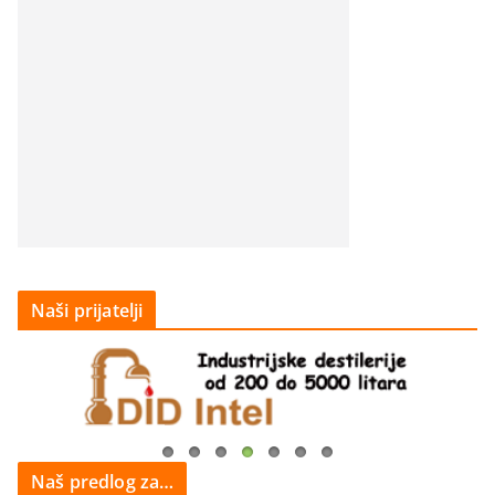
Naši prijatelji
Naš predlog za…