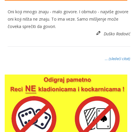
Oni koji mnogo znaju - malo govore. I obrnuto - najviše govore
oni koji ništa ne znaju. To ima veze. Samo mišljenje može
čoveka sprečiti da govori.
Duško Radović
… (sledeći citat)