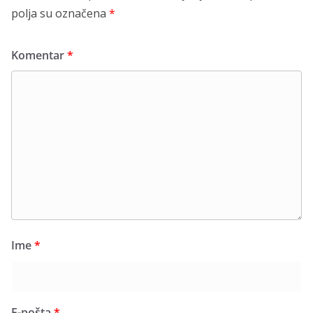
polja su označena
*
Komentar
*
Ime
*
E-pošta
*