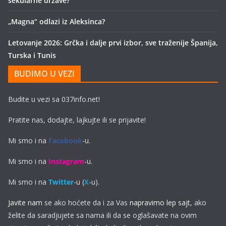
sekularne države?
„Magna“ odlazi iz Aleksinca?
Letovanje 2026: Grčka i dalje prvi izbor, sve traženije Španija,
Turska i Tunis
BUDIMO U VEZI
Budite u vezi sa 037info.net!
Pratite nas, dodajte, lajkujte ili se prijavite!
Mi smo i na
Facebook
-u.
Mi smo i na
Instagram
-u.
Mi smo i na
Twitter
-u (
X
-u).
Javite nam
se ako hoćete da i za Vas
napravimo lep sajt
, ako
želite da saradjujete sa nama ili da se oglašavate na ovim