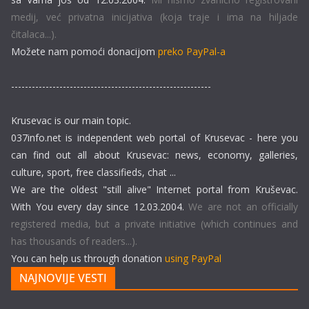
medij, već privatna inicijativa (koja traje i ima na hiljade
čitalaca...).
Možete nam pomoći donacijom
preko PayPal-a
----------------------------------------------------------
Krusevac is our main topic.
037info.net is independent web portal of Krusevac - here you
can find out all about Krusevac: news, economy, galleries,
culture, sport, free classifieds, chat ...
We are the oldest "still alive" Internet portal from Kruševac.
With You every day since 12.03.2004.
We are not an officially
registered media, but a private initiative (which continues and
has thousands of readers...).
You can help us through donation
using PayPal
NAJNOVIJE VESTI