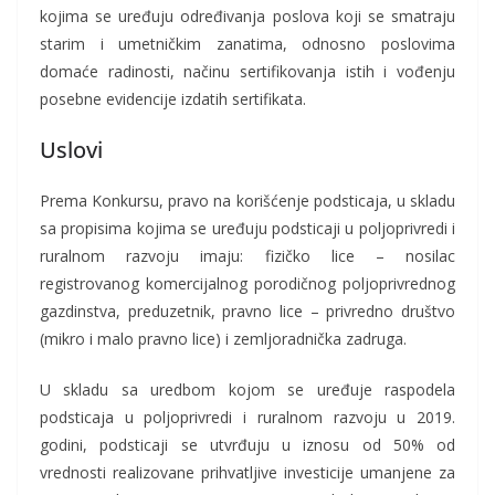
kojima se uređuju određivanja poslova koji se smatraju
starim i umetničkim zanatima, odnosno poslovima
domaće radinosti, načinu sertifikovanja istih i vođenju
posebne evidencije izdatih sertifikata.
Uslovi
Prema Konkursu, pravo na korišćenje podsticaja, u skladu
sa propisima kojima se uređuju podsticaji u poljoprivredi i
ruralnom razvoju imaju: fizičko lice – nosilac
registrovanog komercijalnog porodičnog poljoprivrednog
gazdinstva, preduzetnik, pravno lice – privredno društvo
(mikro i malo pravno lice) i zemljoradnička zadruga.
U skladu sa uredbom kojom se uređuje raspodela
podsticaja u poljoprivredi i ruralnom razvoju u 2019.
godini, podsticaji se utvrđuju u iznosu od 50% od
vrednosti realizovane prihvatljive investicije umanjene za