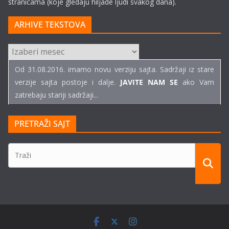
stranicama (koje gledaju hiljade ljudi svakog dana).
ARHIVE TEKSTOVA
ARHIVE
TEKSTOVA
Od 31.08.2016. imamo novu verziju sajta. Sadržaji iz stare
verzije sajta postoje i dalje.
JAVITE NAM SE
ako Vam
zatrebaju stariji sadržaji...
PRETRAŽI SAJT