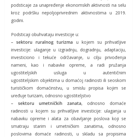
podsticaje za unapređenje ekonomskih aktivnosti na selu
kroz podršku nepoljoprivrednim aktivnostima u 2019.
godini.
Podsticaji obuhvataju investicije u:
– sektoru ruralnog turizma
u kojem su prihvatljive
investicije: ulaganje u izgradnju, dogradnju, adaptaciju,
investiciono i tekuće održavanje, u cilju privođenja
nameni, kao i nabavke opreme, a radi pružanja
ugostiteljskih usluga u autentičnim
ugostiteljskim objektima u domaćoj radinosti ili seoskom
turističkom domaćinstvu, u smislu propisa kojim se
uređuje turizam, odnosno ugostiteljstvo
– sektoru umetničkih zanata
, odnosno domaće
radinosti u kojem su prihvatljive investicije: ulaganja u
nabavku opreme i alata za obavljanje poslova koji se
smatraju starim i umetničkim zanatima, odnosno
poslovima domaće radinosti, u skladu sa propisima