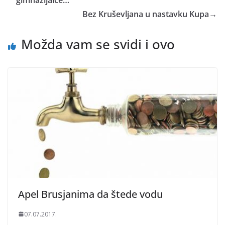
gimnazijalce…
Bez Kruševljana u nastavku Kupa
→
Možda vam se svidi i ovo
Apel Brusjanima da štede vodu
07.07.2017.