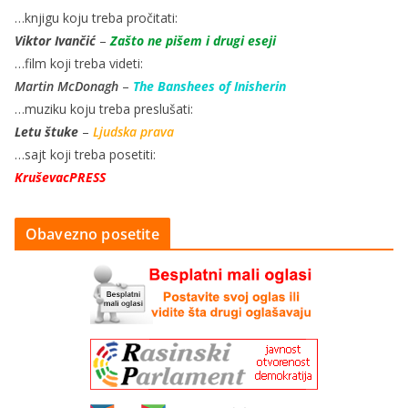
…knjigu koju treba pročitati:
Viktor Ivančić
–
Zašto ne pišem i drugi eseji
…film koji treba videti:
Martin McDonagh
–
The Banshees of Inisherin
…muziku koju treba preslušati:
Letu štuke
–
Ljudska prava
…sajt koji treba posetiti:
KruševacPRESS
Obavezno posetite