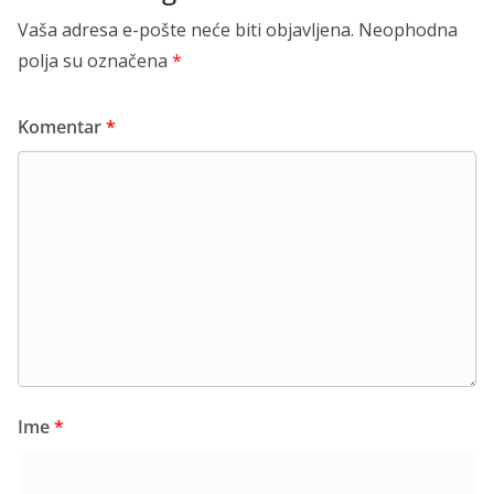
Vaša adresa e-pošte neće biti objavljena.
Neophodna
polja su označena
*
Komentar
*
Ime
*