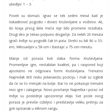
ubedljiv: 1 – 3.
Poveli su domaći. Igrao se tek sedmi minut kad je
Vukadinović pogodio i doveo Kruševljane u vođstvo. Ali,
do kraja prvog dela meča nije bilo promene rezultata.
Drugi deo je tekao potpuno drugačije. Za nekih 20 minuta
igrači Inđije su pogodili čak tri puta. Strelci su bili Ilić u 53-
em, Milosavljev u 58-om i Bastajić u 75-om minutu.
Manje od poraza boli slaba forma Kruševljana.
Promenljive igre, nestabilan kvalitet, pa i raspored koji
apsolutno ne odgovara formi Kruševljana. Trenutno
Napredak drži nisku jedanaestu poziciju. I mali su izgledi
da će se to menjati na bolje. Bar to ne pokazuje trenutni
nivo igre i zalaganja. Novo posrtanje Napretka i poraz od
Inđije su poslednje upozorenje ekipi. Sve posle ovog
poraza je previše ozbiljno i predstavlja veliku pretnju za
goli opstanak u elitnom rangu.