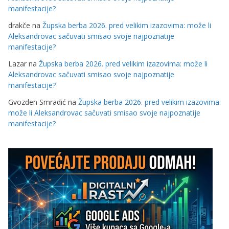
manifestacije?
drakče
na
Župska berba 2026. pred velikim izazovima: može li
Aleksandrovac sačuvati smisao svoje najpoznatije
manifestacije?
Lazar
na
Župska berba 2026. pred velikim izazovima: može li
Aleksandrovac sačuvati smisao svoje najpoznatije
manifestacije?
Gvozden Smradić
na
Župska berba 2026. pred velikim izazovima:
može li Aleksandrovac sačuvati smisao svoje najpoznatije
manifestacije?