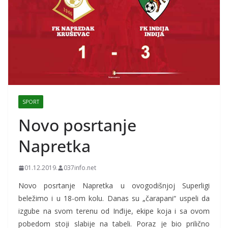
SPORT
Novo posrtanje
Napretka
01.12.2019.
037info.net
Novo posrtanje Napretka u ovogodišnjoj Superligi
beležimo i u 18-om kolu. Danas su „čarapani“ uspeli da
izgube na svom terenu od Inđije, ekipe koja i sa ovom
pobedom stoji slabije na tabeli. Poraz je bio prilično