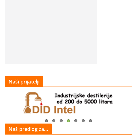
Naši prijatelji
Naš predlog za…