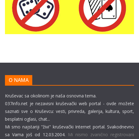
O NAMA
Kruševac sa okolinom je naša osnovna tema.
037info.net je nezavisni kruševački web portal - ovde možete
saznati sve o Kruševcu: vesti, privreda, galerija, kultura, sport,
besplatni oglasi, chat...
Mi smo najstariji "živi" kruševački Internet portal. Svakodnevno
sa Vama još od 12.03.2004.
Mi nismo zvanično registrovani