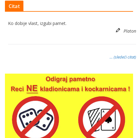
Citat
Ko dobije vlast, izgubi pamet.
Platon
… (sledeći citat)