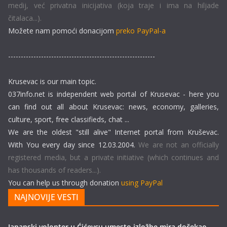
medij, već privatna inicijativa (koja traje i ima na hiljade
čitalaca...).
Možete nam pomoći donacijom
preko PayPal-a
----------------------------------------------------------
Krusevac is our main topic.
037info.net is independent web portal of Krusevac - here you
can find out all about Krusevac: news, economy, galleries,
culture, sport, free classifieds, chat ...
We are the oldest "still alive" Internet portal from Kruševac.
With You every day since 12.03.2004.
We are not an officially
registered media, but a private initiative (which continues and
has thousands of readers...).
You can help us through donation
using PayPal
NAJNOVIJE VESTI
Japanski volonter u Ćićevcu umesto izložbe mira dočekao