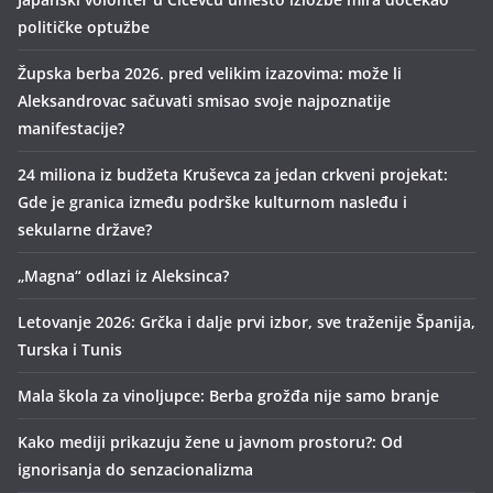
političke optužbe
Župska berba 2026. pred velikim izazovima: može li
Aleksandrovac sačuvati smisao svoje najpoznatije
manifestacije?
24 miliona iz budžeta Kruševca za jedan crkveni projekat:
Gde je granica između podrške kulturnom nasleđu i
sekularne države?
„Magna“ odlazi iz Aleksinca?
Letovanje 2026: Grčka i dalje prvi izbor, sve traženije Španija,
Turska i Tunis
Mala škola za vinoljupce: Berba grožđa nije samo branje
Kako mediji prikazuju žene u javnom prostoru?: Od
ignorisanja do senzacionalizma