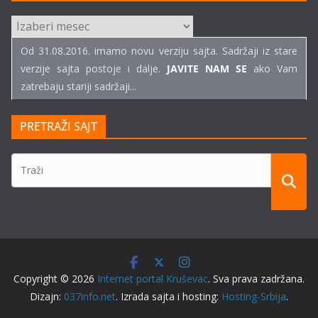
ARHIVE
TEKSTOVA
Od 31.08.2016. imamo novu verziju sajta. Sadržaji iz stare
verzije sajta postoje i dalje.
JAVITE NAM SE
ako Vam
zatrebaju stariji sadržaji...
PRETRAŽI SAJT
Copyright © 2026
Internet portal Kruševac
. Sva prava zadržana.
Dizajn:
037info.net
. Izrada sajta i hosting:
Hosting-Srbija
.