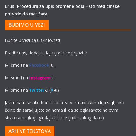
Brus: Procedura za upis promene pola – Od medicinske
potvrde do matičara
BUDIMO U VEZI
Budite u vezi sa 037info.net!
Pratite nas, dodajte, lajkujte ili se prijavite!
Mi smo i na
Facebook
-u.
Mi smo i na
Instagram
-u.
Mi smo i na
Twitter
-u (
X
-u).
Javite nam
se ako hoćete da i za Vas
napravimo lep sajt
, ako
želite da saradjujete sa nama ili da se oglašavate na ovim
stranicama (koje gledaju hiljade ljudi svakog dana).
ARHIVE TEKSTOVA