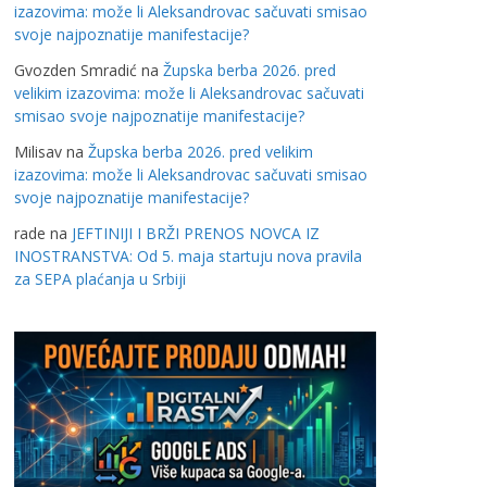
izazovima: može li Aleksandrovac sačuvati smisao
svoje najpoznatije manifestacije?
Gvozden Smradić
na
Župska berba 2026. pred
velikim izazovima: može li Aleksandrovac sačuvati
smisao svoje najpoznatije manifestacije?
Milisav
na
Župska berba 2026. pred velikim
izazovima: može li Aleksandrovac sačuvati smisao
svoje najpoznatije manifestacije?
rade
na
JEFTINIJI I BRŽI PRENOS NOVCA IZ
INOSTRANSTVA: Od 5. maja startuju nova pravila
za SEPA plaćanja u Srbiji