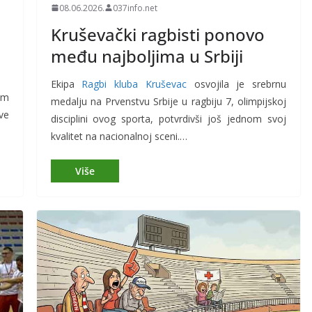
08.06.2026.
037info.net
Kruševački ragbisti ponovo
među najboljima u Srbiji
Ekipa
Ragbi kluba Kruševac
osvojila je srebrnu
om
medalju na Prvenstvu Srbije u ragbiju 7, olimpijskoj
ve
disciplini ovog sporta, potvrdivši još jednom svoj
kvalitet na nacionalnoj sceni.…