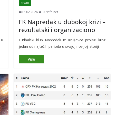
SPORT
15.02.2026.
037info.net
FK Napredak u dubokoj krizi –
rezultatski i organizaciono
 u
Fudbalski klub Napredak iz Kruševca prolazi kroz
jedan od najtežih perioda u svojoj novijoj istoriji.…