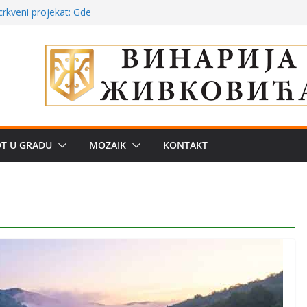
a: može li
poznatije
crkveni projekat: Gde
leđu i sekularne
ve traženije Španija,
žbe mira dočekao
OT U GRADU
MOZAIK
KONTAKT