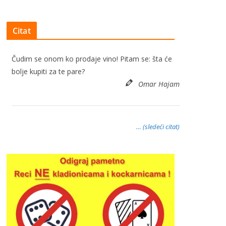
Citat
Čudim se onom ko prodaje vino! Pitam se: šta će
bolje kupiti za te pare?
Omar Hajam
… (sledeći citat)