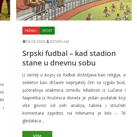
PAŽNJA !
SPORT
09.04.2026.
037info.net
Srpski fudbal – kad stadion
stane u dnevnu sobu
U zemlji u kojoj se fudbal doživljava kao religija, a
selektor kao državni neprijatelj čim se izgubi bod,
ko
jučerašnja utakmica između Mladosti iz Lučana i
io
Napretka iz Kruševca donela je jedan podatak koji
an
više govori od svih analiza, tabela i stručnih
 i
komentara zajedno: na tribinama je bilo – 76
gledalaca.…