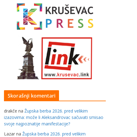
Skorašnji komentari
drakče
na
Župska berba 2026. pred velikim
izazovima: može li Aleksandrovac sačuvati smisao
svoje najpoznatije manifestacije?
Lazar
na
Župska berba 2026. pred velikim