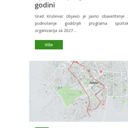
godini
Grad Kruševac objavio je javno obaveštenje 
podnošenje godišnjih programa sportsk
organizacija za 2027.…