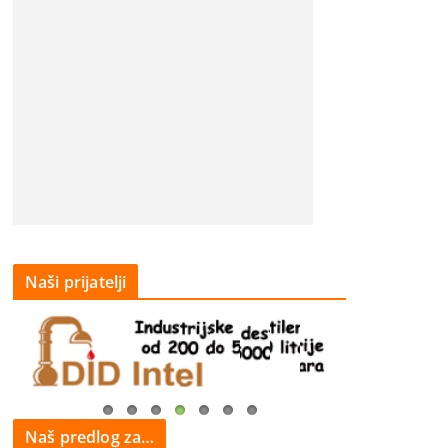
Naši prijatelji
Naš predlog za…