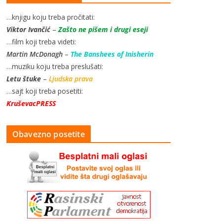
…knjigu koju treba pročitati:
Viktor Ivančić
–
Zašto ne pišem i drugi eseji
…film koji treba videti:
Martin McDonagh
–
The Banshees of Inisherin
…muziku koju treba preslušati:
Letu štuke
–
Ljudska prava
…sajt koji treba posetiti:
KruševacPRESS
Obavezno posetite