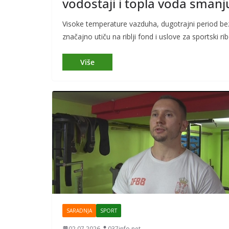
vodostaji i topla voda smanj
Visoke temperature vazduha, dugotrajni period bez 
značajno utiču na riblji fond i uslove za sportski ri
SARADNJA
SPORT
02.07.2026.
037info.net