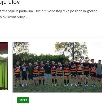
uju ulov
značajnijih padavina i sve niži vodostaji reka poslednjih godina
bolov širom Srbije.…
SPORT