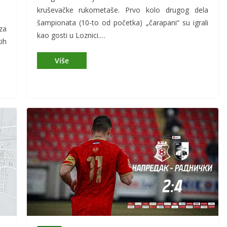
kruševačke rukometaše. Prvo kolo drugog dela
šampionata (10-to od početka) „čarapani“ su igrali
za
kao gosti u Loznici.…
ih