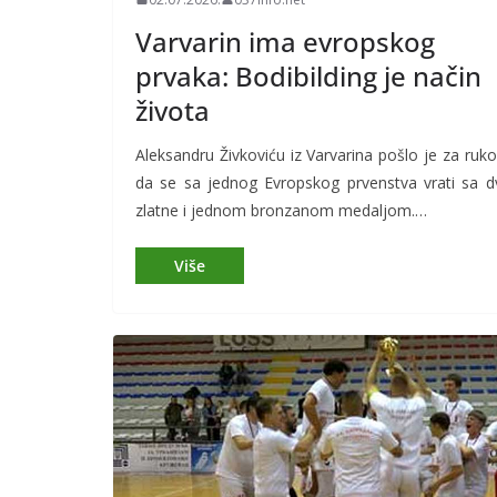
Varvarin ima evropskog
prvaka: Bodibilding je način
života
Aleksandru Živkoviću iz Varvarina pošlo je za ruk
da se sa jednog Evropskog prvenstva vrati sa d
zlatne i jednom bronzanom medaljom.…