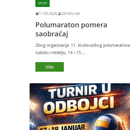
SPORT
11.03.2026.
037info.net
Polumaraton pomera
saobraćaj
Zbog organizacije 11. Kruševačkog polumaratona
subotu i nedelju, 14. i 15.…