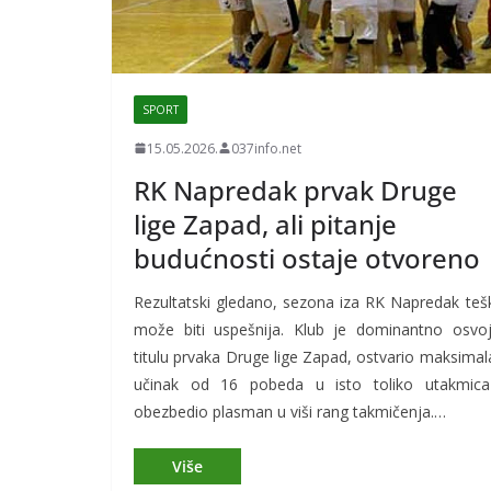
SPORT
15.05.2026.
037info.net
RK Napredak prvak Druge
lige Zapad, ali pitanje
budućnosti ostaje otvoreno
Rezultatski gledano, sezona iza
RK Napredak
teš
može biti uspešnija. Klub je dominantno osvoj
titulu prvaka Druge lige Zapad, ostvario maksimal
učinak od 16 pobeda u isto toliko utakmica
obezbedio plasman u viši rang takmičenja.…