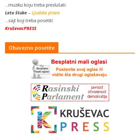
…muziku koju treba preslušati:
Letu štuke
–
Ljudska prava
…sajt koji treba posetiti:
KruševacPRESS
Obavezno posetite