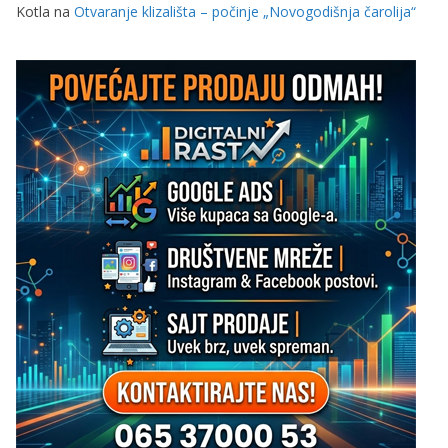
Kotla
na
Otvaranje klizališta – počinje „Novogodišnja čarolija“