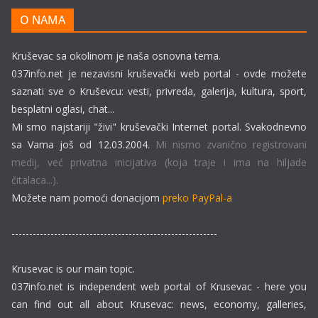
O NAMA
Kruševac sa okolinom je naša osnovna tema.
037info.net je nezavisni kruševački web portal - ovde možete
saznati sve o Kruševcu: vesti, privreda, galerija, kultura, sport,
besplatni oglasi, chat...
Mi smo najstariji "živi" kruševački Internet portal. Svakodnevno
sa Vama još od 12.03.2004.
Mi nismo zvanično registrovani
medij, već privatna inicijativa (koja traje i ima na hiljade
čitalaca...).
Možete nam pomoći donacijom
preko PayPal-a
----------------------------------------------------------
Krusevac is our main topic.
037info.net is independent web portal of Krusevac - here you
can find out all about Krusevac: news, economy, galleries,