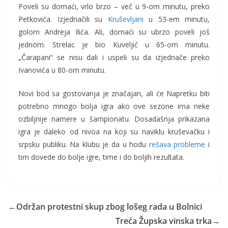
Poveli su domaći, vrlo brzo – več u 9-om minutu, preko
Petkovića. Izjednačili su
Kruševljani
u 53-em minutu,
golom Andreja Ilića. Ali, domaći su ubrzo poveli još
jednom. Strelac je bio Kuveljić u 65-om minutu.
„Čarapani“ se nisu dali i uspeli su da izjednače preko
Ivanovića u 80-om minutu.
Novi bod sa gostovanja je značajan, ali će Napretku biti
potrebno mnogo bolja igra ako ove sezone ima neke
ozbiljnije namere u šampionatu. Dosadašnja prikazana
igra je daleko od nivoa na koji su naviklu kruševačku i
srpsku publiku. Na klubu je da u hodu
rešava probleme
i
tim dovede do bolje igre, time i do boljih rezultata.
←
Održan protestni skup zbog lošeg rada u Bolnici
Treća Župska vinska trka
→