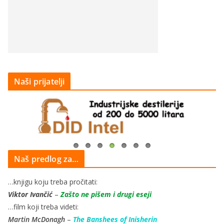
Naši prijatelji
Naš predlog za…
…knjigu koju treba pročitati:
Viktor Ivančić
–
Zašto ne pišem i drugi eseji
…film koji treba videti:
Martin McDonagh
–
The Banshees of Inisherin