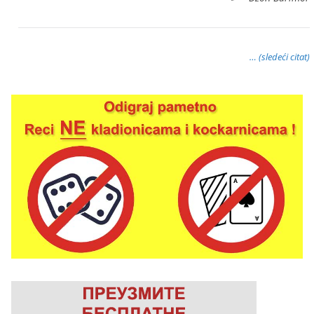
… (sledeći citat)