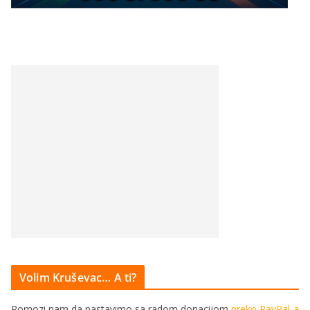
Volim Kruševac… A ti?
Pomozi nam da nastavimo sa radom donacijom
preko PayPal-a