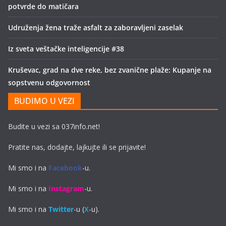
potvrde do matičara
Udruženja žena traže asfalt za zaboravljeni zaselak
Iz sveta veštačke inteligencije #38
Kruševac, grad na dve reke, bez zvanične plaže: Kupanje na
sopstvenu odgovornost
BUDIMO U VEZI
Budite u vezi sa 037info.net!
Pratite nas, dodajte, lajkujte ili se prijavite!
Mi smo i na
Facebook
-u.
Mi smo i na
Instagram
-u.
Mi smo i na
Twitter
-u (
X
-u).