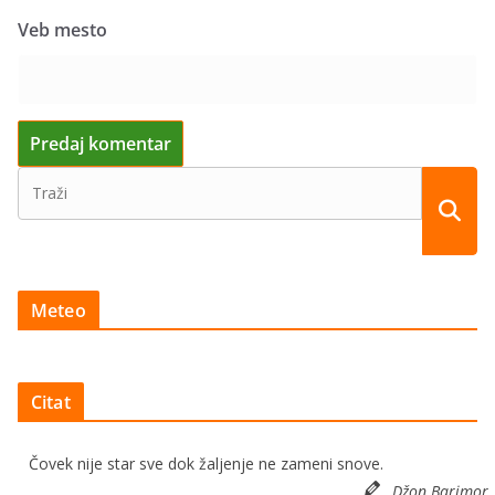
Veb mesto
Meteo
Citat
Čovek nije star sve dok žaljenje ne zameni snove.
Džon Barimor