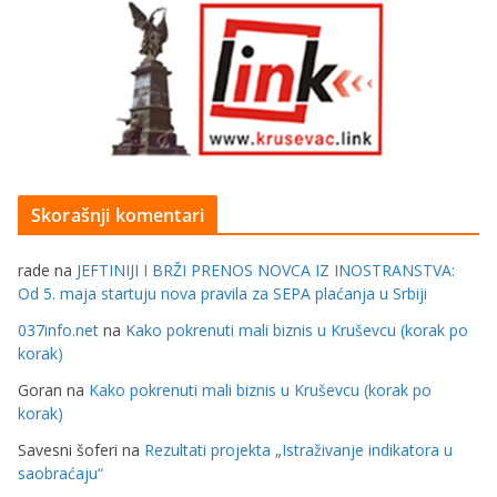
Skorašnji komentari
rade
na
JEFTINIJI I BRŽI PRENOS NOVCA IZ INOSTRANSTVA:
Od 5. maja startuju nova pravila za SEPA plaćanja u Srbiji
037info.net
na
Kako pokrenuti mali biznis u Kruševcu (korak po
korak)
Goran
na
Kako pokrenuti mali biznis u Kruševcu (korak po
korak)
Savesni šoferi
na
Rezultati projekta „Istraživanje indikatora u
saobraćaju“