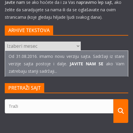
Javite nam
se ako hoćete da i za Vas
napravimo lep sajt
, ako
želite da saradjujete sa nama ili da se oglašavate na ovim
stranicama (koje gledaju hiljade ljudi svakog dana).
ARHIVE TEKSTOVA
ARHIVE
TEKSTOVA
Od 31.08.2016. imamo novu verziju sajta. Sadržaji iz stare
verzije sajta postoje i dalje.
JAVITE NAM SE
ako Vam
zatrebaju stariji sadržaji...
PRETRAŽI SAJT