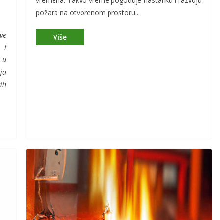
vremena. Takvo vreme pogoduje nastanku i razvoju
požara na otvorenom prostoru.…
ve
 i
 u
ja
ih