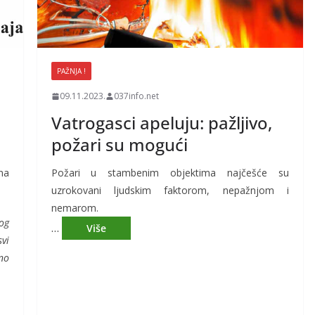
PAŽNJA !
09.11.2023.
037info.net
Vatrogasci apeluju: pažljivo,
požari su mogući
na
Požari u stambenim objektima najčešće su
uzrokovani lјudskim faktorom, nepažnjom i
nemarom.
og
…
vi
no