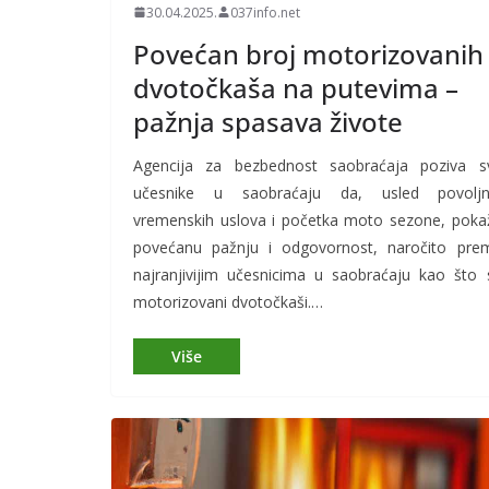
30.04.2025.
037info.net
Povećan broj motorizovanih
dvotočkaša na putevima –
pažnja spasava živote
Agencija za bezbednost saobraćaja poziva s
učesnike u saobraćaju da, usled povoljn
vremenskih uslova i početka moto sezone, poka
povećanu pažnju i odgovornost, naročito pre
najranjivijim učesnicima u saobraćaju kao što 
motorizovani dvotočkaši.…