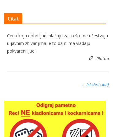
Citat
Cena koju dobri ljudi plaćaju za to što ne učestvuju
u javnim zbivanjima je to da njima vladaju
pokvareni ljudi.
Platon
… (sledeći citat)