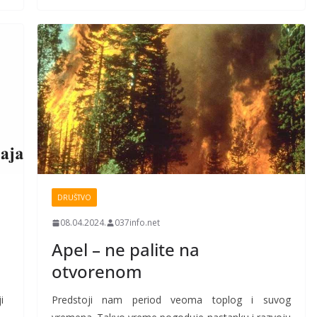
DRUŠTVO
08.04.2024.
037info.net
Apel – ne palite na
otvorenom
i
Predstoji nam period veoma toplog i suvog