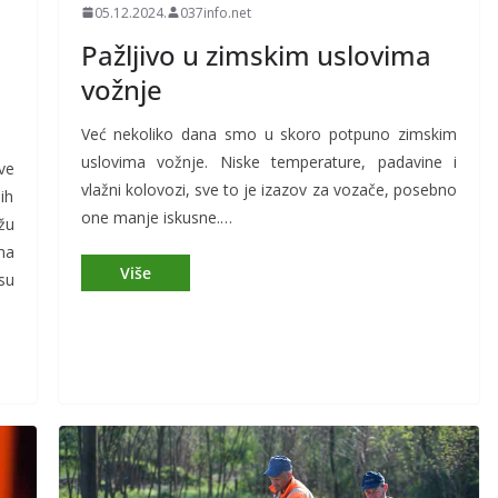
05.12.2024.
037info.net
Pažljivo u zimskim uslovima
vožnje
Već nekoliko dana smo u skoro potpuno zimskim
uslovima vožnje. Niske temperature, padavine i
ve
vlažni kolovozi, sve to je izazov za vozače, posebno
ih
one manje iskusne.…
žu
ma
su