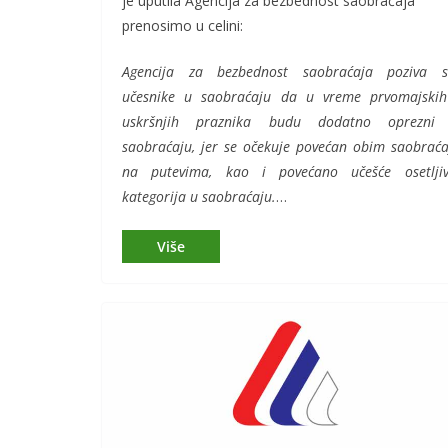
je uputila Agencija za bezbednost saobraćaja
prenosimo u celini:
Agencija za bezbednost saobraćaja poziva s
učesnike u saobraćaju da u vreme prvomajskih
uskršnjih praznika budu dodatno oprezni
saobraćaju, jer se očekuje povećan obim saobraća
na putevima, kao i povećano učešće osetljiv
kategorija u saobraćaju.
…