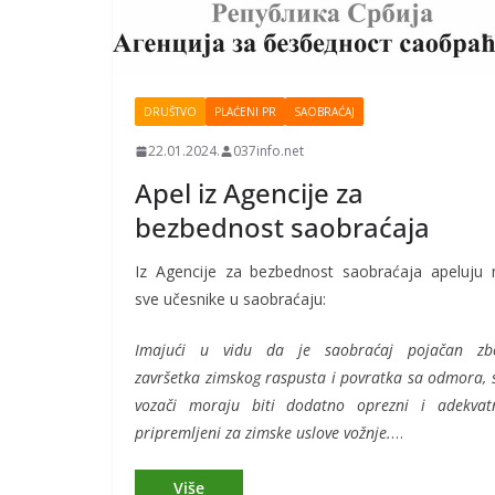
DRUŠTVO
PLAĆENI PR
SAOBRAĆAJ
22.01.2024.
037info.net
Apel iz Agencije za
bezbednost saobraćaja
Iz Agencije za bezbednost saobraćaja apeluju 
sve učesnike u saobraćaju:
Imajući u vidu da je saobraćaj pojačan zb
završetka zimskog raspusta i povratka sa odmora, s
vozači moraju biti dodatno oprezni i adekvat
pripremljeni za zimske uslove vožnje.
…