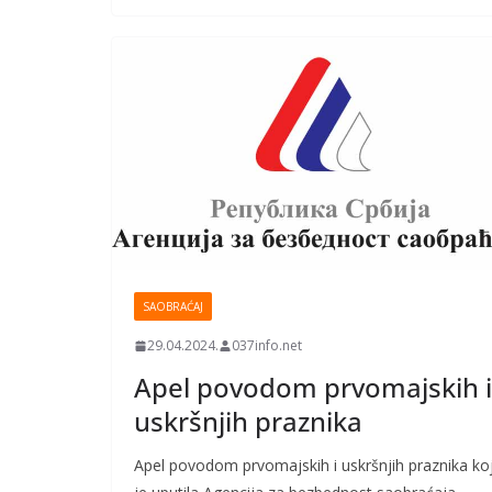
SAOBRAĆAJ
29.04.2024.
037info.net
Apel povodom prvomajskih i
uskršnjih praznika
Apel povodom prvomajskih i uskršnjih praznika koj