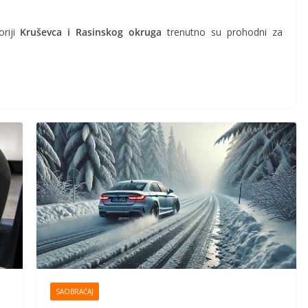
oriji
Kruševca i Rasinskog okruga
trenutno su prohodni za
SAOBRAĆAJ