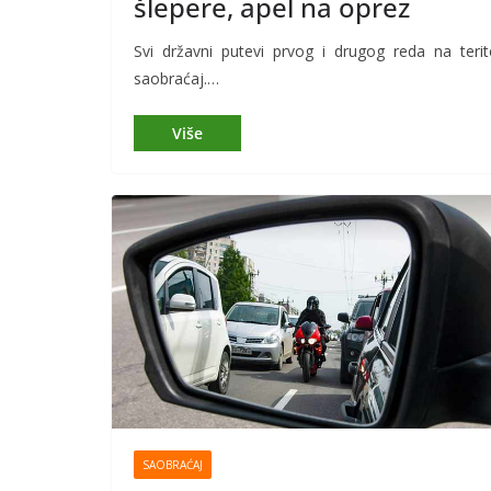
šlepere, apel na oprez
Svi državni putevi prvog i drugog reda na terit
saobraćaj.…
SAOBRAĆAJ