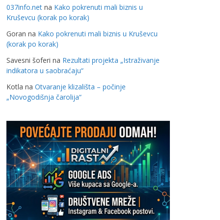
037info.net
na
Kako pokrenuti mali biznis u
Kruševcu (korak po korak)
Goran
na
Kako pokrenuti mali biznis u Kruševcu
(korak po korak)
Savesni šoferi
na
Rezultati projekta „Istraživanje
indikatora u saobraćaju“
Kotla
na
Otvaranje klizališta – počinje
„Novogodišnja čarolija“