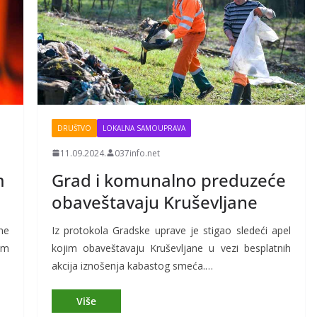
DRUŠTVO
LOKALNA SAMOUPRAVA
11.09.2024.
037info.net
m
Grad i komunalno preduzeće
obaveštavaju Kruševljane
ne
Iz protokola Gradske uprave je stigao sledeći apel
im
kojim obaveštavaju Kruševljane u vezi besplatnih
akcija iznošenja kabastog smeća.…