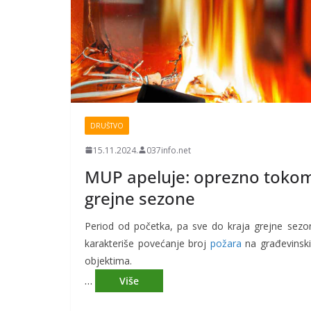
DRUŠTVO
15.11.2024.
037info.net
MUP apeluje: oprezno toko
grejne sezone
Period od početka, pa sve do kraja grejne sezo
karakteriše povećanje broj
požara
na građevinsk
objektima.
…