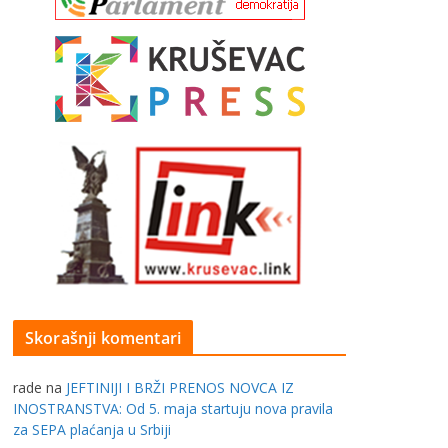
Skorašnji komentari
rade
na
JEFTINIJI I BRŽI PRENOS NOVCA IZ
INOSTRANSTVA: Od 5. maja startuju nova pravila
za SEPA plaćanja u Srbiji