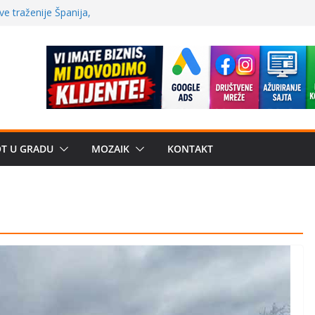
ve traženije Španija,
nije samo branje
storu?: Od
crkveni projekat: Gde
leđu i sekularne
OT U GRADU
MOZAIK
KONTAKT