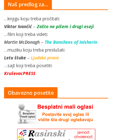
Naš predlog za…
…knjigu koju treba pročitati:
Viktor Ivančić
–
Zašto ne pišem i drugi eseji
…film koji treba videti:
Martin McDonagh
–
The Banshees of Inisherin
…muziku koju treba preslušati:
Letu štuke
–
Ljudska prava
…sajt koji treba posetiti:
KruševacPRESS
Obavezno posetite