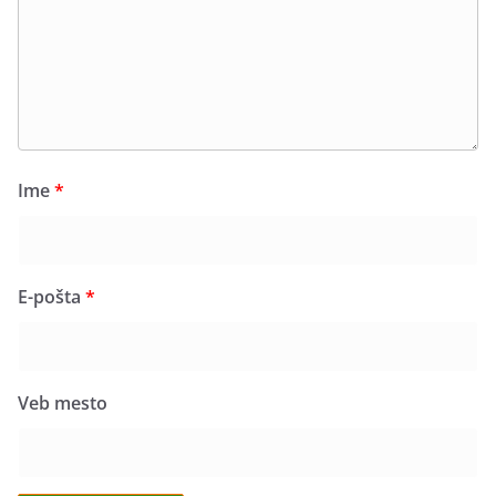
Ime
*
E-pošta
*
Veb mesto