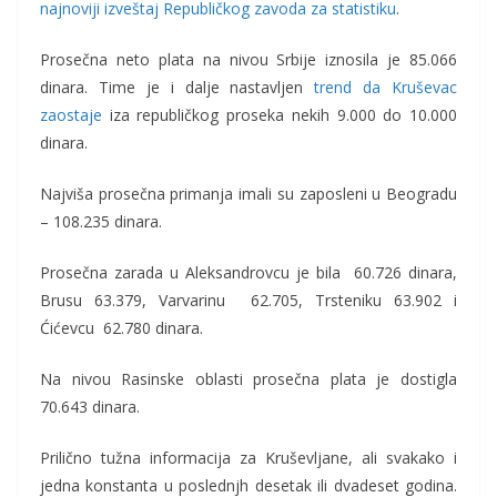
najnoviji izveštaj Republičkog zavoda za statistiku
.
Prosečna neto plata na nivou Srbije iznosila je 85.066
dinara. Time je i dalje nastavljen
trend da Kruševac
zaostaje
iza republičkog proseka nekih 9.000 do 10.000
dinara.
Najviša prosečna primanja imali su zaposleni u Beogradu
– 108.235 dinara.
Prosečna zarada u Aleksandrovcu je bila 60.726 dinara,
Brusu 63.379, Varvarinu 62.705, Trsteniku 63.902 i
Ćićevcu 62.780 dinara.
Na nivou Rasinske oblasti prosečna plata je dostigla
70.643 dinara.
Prilično tužna informacija za Kruševljane, ali svakako i
jedna konstanta u poslednjh desetak ili dvadeset godina.