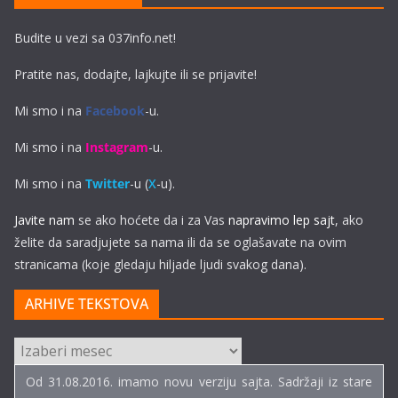
Budite u vezi sa 037info.net!
Pratite nas, dodajte, lajkujte ili se prijavite!
Mi smo i na
Facebook
-u.
Mi smo i na
Instagram
-u.
Mi smo i na
Twitter
-u (
X
-u).
Javite nam
se ako hoćete da i za Vas
napravimo lep sajt
, ako
želite da saradjujete sa nama ili da se oglašavate na ovim
stranicama (koje gledaju hiljade ljudi svakog dana).
ARHIVE TEKSTOVA
ARHIVE
TEKSTOVA
Od 31.08.2016. imamo novu verziju sajta. Sadržaji iz stare