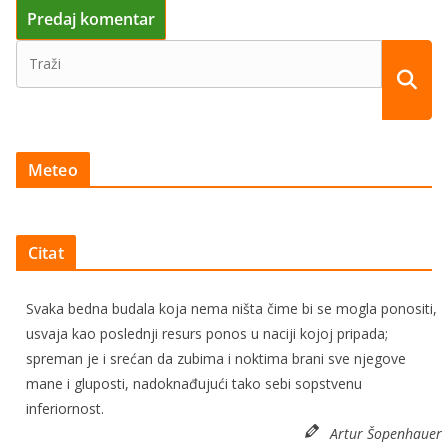
Meteo
Citat
Svaka bedna budala koja nema ništa čime bi se mogla ponositi,
usvaja kao poslednji resurs ponos u naciji kojoj pripada;
spreman je i srećan da zubima i noktima brani sve njegove
mane i gluposti, nadoknađujući tako sebi sopstvenu
inferiornost.
Artur Šopenhauer