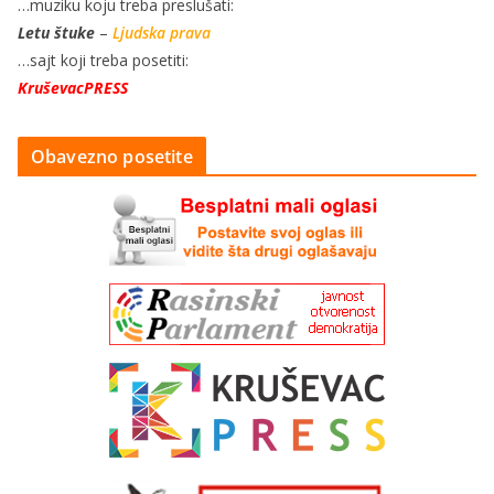
…muziku koju treba preslušati:
Letu štuke
–
Ljudska prava
…sajt koji treba posetiti:
KruševacPRESS
Obavezno posetite