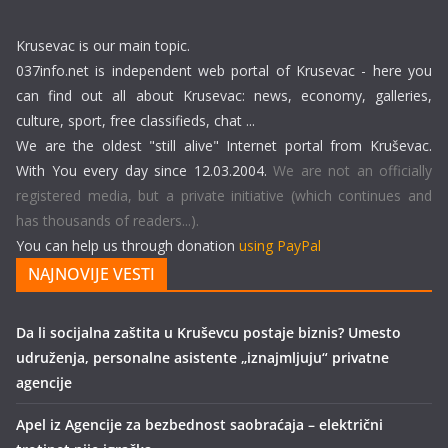
Krusevac is our main topic.
037info.net is independent web portal of Krusevac - here you
can find out all about Krusevac: news, economy, galleries,
culture, sport, free classifieds, chat ...
We are the oldest "still alive" Internet portal from Kruševac.
With You every day since 12.03.2004.
We are not an officially
registered media, but a private initiative (which continues and
has thousands of readers...).
You can help us through donation
using PayPal
NAJNOVIJE VESTI
Da li socijalna zaštita u Kruševcu postaje biznis? Umesto
udruženja, personalne asistente „iznajmljuju“ privatne
agencije
Apel iz Agencije za bezbednost saobraćaja – električni