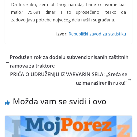
Da li se iko, sem običnog naroda, brine o ovome bar
malo? 75.691 dinar, i to uprosečeno, teško da
zadovoljava potrebe najvećeg dela naših sugrađana.
Izvor
:
Republički zavod za statistiku
Produžen rok za dodelu subvencionisanih zaštitnih
←
ramova za traktore
PRIČA O UDRUŽENJU IZ VARVARIN SELA: „Sreća se
→
uzima raširenih ruku!“
Možda vam se svidi i ovo