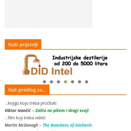
Naši prijatelji
Naš predlog za…
…knjigu koju treba pročitati:
Viktor Ivančić
–
Zašto ne pišem i drugi eseji
…film koji treba videti:
Martin McDonagh
–
The Banshees of Inisherin