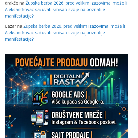
drakče
na
Župska berba 2026. pred velikim izazovima: može li
Aleksandrovac sačuvati smisao svoje najpoznatije
manifestacije?
Lazar
na
Župska berba 2026. pred velikim izazovima: može li
Aleksandrovac sačuvati smisao svoje najpoznatije
manifestacije?