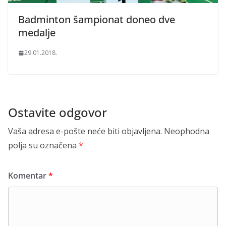
Badminton šampionat doneo dve
medalje
29.01.2018.
Ostavite odgovor
Vaša adresa e-pošte neće biti objavljena.
Neophodna
polja su označena
*
Komentar
*