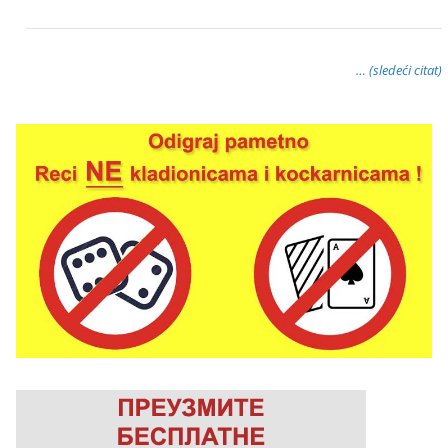
… (sledeći citat)