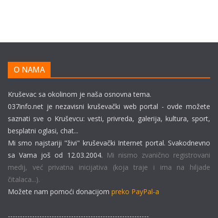
O NAMA
Kruševac sa okolinom je naša osnovna tema.
037info.net je nezavisni kruševački web portal - ovde možete
saznati sve o Kruševcu: vesti, privreda, galerija, kultura, sport,
besplatni oglasi, chat...
Mi smo najstariji "živi" kruševački Internet portal. Svakodnevno
sa Vama još od 12.03.2004.
Mi nismo zvanično registrovani
medij, već privatna inicijativa (koja traje i ima na hiljade
čitalaca...).
Možete nam pomoći donacijom
preko PayPal-a
----------------------------------------------------------