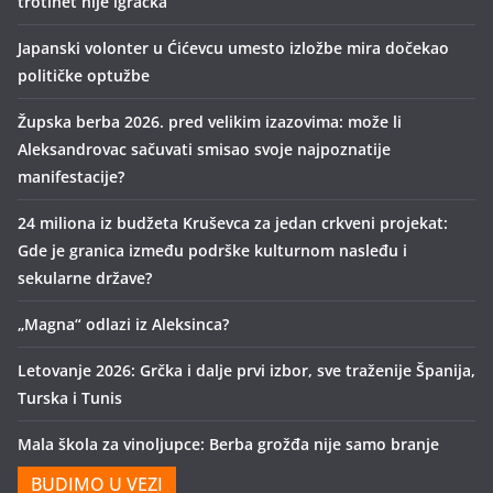
trotinet nije igračka
Japanski volonter u Ćićevcu umesto izložbe mira dočekao
političke optužbe
Župska berba 2026. pred velikim izazovima: može li
Aleksandrovac sačuvati smisao svoje najpoznatije
manifestacije?
24 miliona iz budžeta Kruševca za jedan crkveni projekat:
Gde je granica između podrške kulturnom nasleđu i
sekularne države?
„Magna“ odlazi iz Aleksinca?
Letovanje 2026: Grčka i dalje prvi izbor, sve traženije Španija,
Turska i Tunis
Mala škola za vinoljupce: Berba grožđa nije samo branje
BUDIMO U VEZI