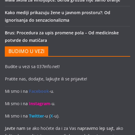
Kako mediji prikazuju žene u javnom prostoru?: Od
ignorisanja do senzacionalizma
Brus: Procedura za upis promene pola – Od medicinske
potvrde do matičara
BUDIMO U VEZI
Budite u vezi sa 037info.net!
Pratite nas, dodajte, lajkujte ili se prijavite!
Mi smo i na
Facebook
-u.
Mi smo i na
Instagram
-u.
Mi smo i na
Twitter
-u (
X
-u).
Javite nam
se ako hoćete da i za Vas
napravimo lep sajt
, ako