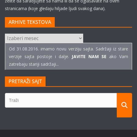
želite da saradjujete sa nama ili da se oglašavate na ovim
stranicama (koje gledaju hiljade ljudi svakog dana).
ARHIVE TEKSTOVA
ARHIVE
TEKSTOVA
Od 31.08.2016. imamo novu verziju sajta. Sadržaji iz stare
verzije sajta postoje i dalje.
JAVITE NAM SE
ako Vam
zatrebaju stariji sadržaji...
PRETRAŽI SAJT