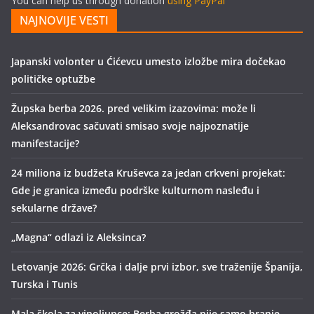
You can help us through donation
using PayPal
NAJNOVIJE VESTI
Japanski volonter u Ćićevcu umesto izložbe mira dočekao
političke optužbe
Župska berba 2026. pred velikim izazovima: može li
Aleksandrovac sačuvati smisao svoje najpoznatije
manifestacije?
24 miliona iz budžeta Kruševca za jedan crkveni projekat:
Gde je granica između podrške kulturnom nasleđu i
sekularne države?
„Magna“ odlazi iz Aleksinca?
Letovanje 2026: Grčka i dalje prvi izbor, sve traženije Španija,
Turska i Tunis
Mala škola za vinoljupce: Berba grožđa nije samo branje