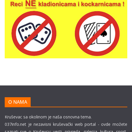
O NAMA
Kruševac sa okolinom je naša osnovna tema.
037info.net je nezavisni kruševački web portal - ovde možete
saznati sve o Kruševcu: vesti, privreda, galerija, kultura, sport,