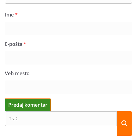
Ime
*
E-pošta
*
Veb mesto