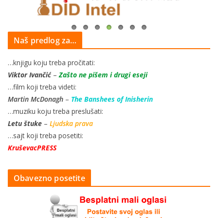
Naš predlog za…
…knjigu koju treba pročitati:
Viktor Ivančić
–
Zašto ne pišem i drugi eseji
…film koji treba videti:
Martin McDonagh
–
The Banshees of Inisherin
…muziku koju treba preslušati:
Letu štuke
–
Ljudska prava
…sajt koji treba posetiti:
KruševacPRESS
Obavezno posetite