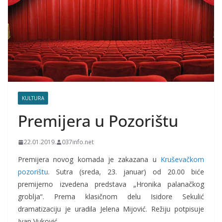
KULTURA
Premijera u Pozorištu
22.01.2019.
037info.net
Premijera novog komada je zakazana u
Kruševačkom
pozorištu
. Sutra (sreda, 23. januar) od 20.00 biće
premijerno izvedena predstava „Hronika palanačkog
groblja“. Prema klasičnom delu Isidore Sekulić
dramatizaciju je uradila Jelena Mijović. Režiju potpisuje
Ivan Vuković.