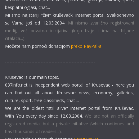
besplatni oglasi, chat...
Mi smo najstariji "živi" kruševački Internet portal. Svakodnevno
sa Vama još od 12.03.2004.
Mi nismo zvanično registrovani
medij, već privatna inicijativa (koja traje i ima na hiljade
čitalaca...).
Možete nam pomoći donacijom
preko PayPal-a
----------------------------------------------------------
Krusevac is our main topic.
037info.net is independent web portal of Krusevac - here you
can find out all about Krusevac: news, economy, galleries,
culture, sport, free classifieds, chat ...
We are the oldest "still alive" Internet portal from Kruševac.
With You every day since 12.03.2004.
We are not an officially
registered media, but a private initiative (which continues and
has thousands of readers...).