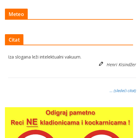
Meteo
Citat
Iza slogana leži intelektualni vakuum.
Henri Kisindžer
… (sledeći citat)