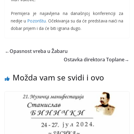
Premijera je najavljena na današnjoj konferenciji za
nedije u
Pozorištu
. Očekivanja su da će predstava naići na
dobar prijem i da će biti igrana dugo.
←
Opasnost vreba u Žabaru
Ostavka direktora Toplane
→
Možda vam se svidi i ovo