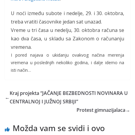
U noći između subote i nedelje, 29. i 30. oktobra,
treba vratiti časovnike jedan sat unazad.
Vreme u tri časa u nedelju, 30. oktobra računa se
kao dva časa, u skladu sa Zakonom o računanju
vremena.
I pored najava o ukidanju ovakvog načina merenja
vremena u poslednjih nekoliko godina, i dalje idemo na
isti način…
Kraj projekta “JAČANJE BEZBEDNOSTI NOVINARA U
←
CENTRALNOJ I JUŽNOJ SRBIJI”
Protest gimnazijalaca
→
Možda vam se svidi i ovo