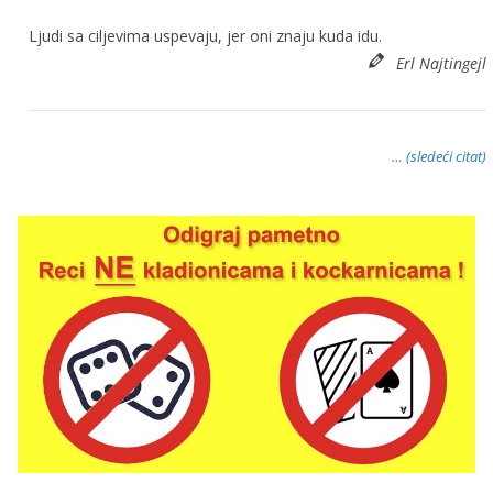
Ljudi sa ciljevima uspevaju, jer oni znaju kuda idu.
Erl Najtingejl
… (sledeći citat)