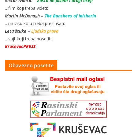
Viktor Ivančić
–
Zašto ne pišem i drugi eseji
…film koji treba videti:
Martin McDonagh
–
The Banshees of Inisherin
…muziku koju treba preslušati:
Letu štuke
–
Ljudska prava
…sajt koji treba posetiti:
KruševacPRESS
Obavezno posetite