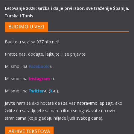
Letovanje 2026: Grčka i dalje prvi izbor, sve traženije Španija,
Turska i Tunis
BUDIMO U VEZI
Budite u vezi sa 037info.net!
Pratite nas, dodajte, lajkujte ili se prijavite!
Mi smo i na
Facebook
-u.
Mi smo i na
Instagram
-u.
Mi smo i na
Twitter
-u (
X
-u).
Javite nam
se ako hoćete da i za Vas
napravimo lep sajt
, ako
želite da saradjujete sa nama ili da se oglašavate na ovim
stranicama (koje gledaju hiljade ljudi svakog dana).
ARHIVE TEKSTOVA