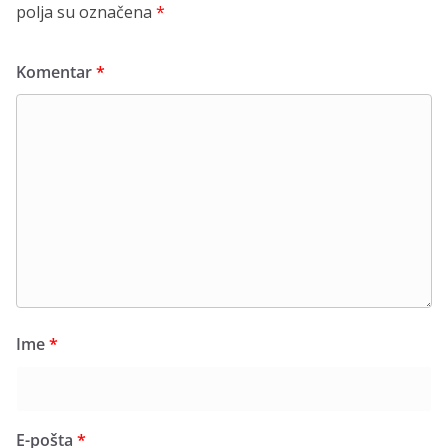
polja su označena
*
Komentar
*
Ime
*
E-pošta
*