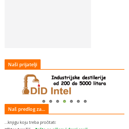
Naši prijatelji
Naš predlog za…
…knjigu koju treba pročitati: