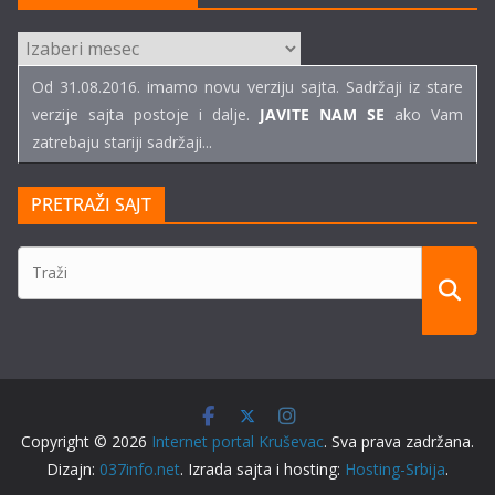
ARHIVE
TEKSTOVA
Od 31.08.2016. imamo novu verziju sajta. Sadržaji iz stare
verzije sajta postoje i dalje.
JAVITE NAM SE
ako Vam
zatrebaju stariji sadržaji...
PRETRAŽI SAJT
Copyright © 2026
Internet portal Kruševac
. Sva prava zadržana.
Dizajn:
037info.net
. Izrada sajta i hosting:
Hosting-Srbija
.