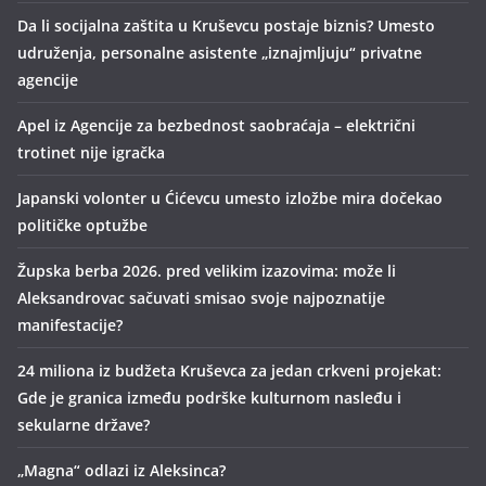
Da li socijalna zaštita u Kruševcu postaje biznis? Umesto
udruženja, personalne asistente „iznajmljuju“ privatne
agencije
Apel iz Agencije za bezbednost saobraćaja – električni
trotinet nije igračka
Japanski volonter u Ćićevcu umesto izložbe mira dočekao
političke optužbe
Župska berba 2026. pred velikim izazovima: može li
Aleksandrovac sačuvati smisao svoje najpoznatije
manifestacije?
24 miliona iz budžeta Kruševca za jedan crkveni projekat:
Gde je granica između podrške kulturnom nasleđu i
sekularne države?
„Magna“ odlazi iz Aleksinca?