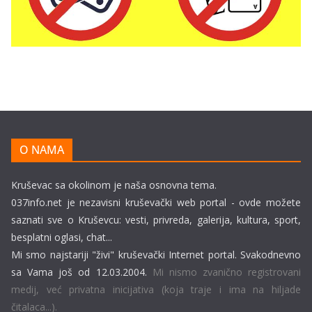
O NAMA
Kruševac sa okolinom je naša osnovna tema.
037info.net je nezavisni kruševački web portal - ovde možete
saznati sve o Kruševcu: vesti, privreda, galerija, kultura, sport,
besplatni oglasi, chat...
Mi smo najstariji "živi" kruševački Internet portal. Svakodnevno
sa Vama još od 12.03.2004.
Mi nismo zvanično registrovani
medij, već privatna inicijativa (koja traje i ima na hiljade
čitalaca...).