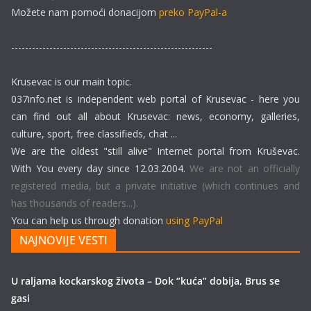
Možete nam pomoći donacijom
preko PayPal-a
----------------------------------------------------------
Krusevac is our main topic.
037info.net is independent web portal of Krusevac - here you
can find out all about Krusevac: news, economy, galleries,
culture, sport, free classifieds, chat ...
We are the oldest "still alive" Internet portal from Kruševac.
With You every day since 12.03.2004.
We are not an officially
registered media, but a private initiative (which continues and
has thousands of readers...).
You can help us through donation
using PayPal
NAJNOVIJE VESTI
U raljama kockarskog života – Dok “kuća” dobija, Brus se
gasi