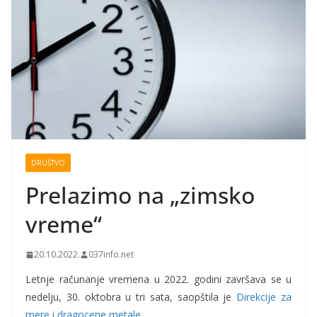
DRUŠTVO
Prelazimo na „zimsko
vreme“
20.10.2022.
037info.net
Letnje računanje vremena u 2022. godini završava se u
nedelju, 30. oktobra u tri sata, saopštila je
Direkcije za
mere i dragocene metale
.