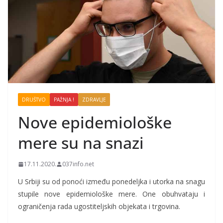
DRUŠTVO
PAŽNJA !
ZDRAVLJE
Nove epidemiološke
mere su na snazi
17.11.2020.
037info.net
U Srbiji su od ponoći između ponedeljka i utorka na snagu
stupile nove epidemiološke mere. One obuhvataju i
ograničenja rada ugostiteljskih objekata i trgovina.