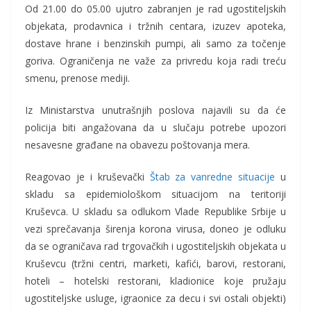
Od 21.00 do 05.00 ujutro zabranjen je rad ugostiteljskih
objekata, prodavnica i tržnih centara, izuzev apoteka,
dostave hrane i benzinskih pumpi, ali samo za točenje
goriva. Ograničenja ne važe za privredu koja radi treću
smenu, prenose mediji.
Iz Ministarstva unutrašnjih poslova najavili su da će
policija biti angažovana da u slučaju potrebe upozori
nesavesne građane na obavezu poštovanja mera.
Reagovao je i kruševački
Štab za vanredne situacije
u
skladu sa epidemiološkom situacijom na teritoriji
Кruševca. U skladu sa odlukom Vlade Republike Srbije u
vezi sprečavanja širenja korona virusa, doneo je odluku
da se ograničava rad trgovačkih i ugostiteljskih objekata u
Кruševcu (tržni centri, marketi, kafići, barovi, restorani,
hoteli – hotelski restorani, kladionice koje pružaju
ugostiteljske usluge, igraonice za decu i svi ostali objekti)