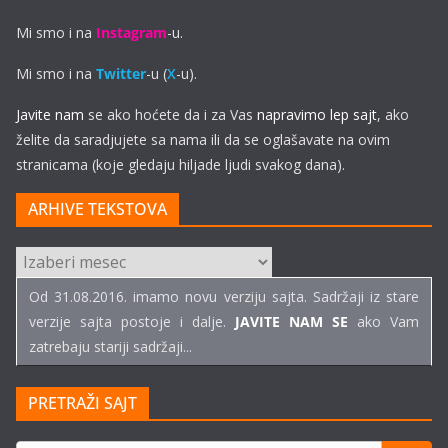
Mi smo i na
Instagram
-u.
Mi smo i na
Twitter
-u (
X
-u).
Javite nam
se ako hoćete da i za Vas
napravimo lep sajt
, ako
želite da saradjujete sa nama ili da se oglašavate na ovim
stranicama (koje gledaju hiljade ljudi svakog dana).
ARHIVE TEKSTOVA
ARHIVE
TEKSTOVA
Od 31.08.2016. imamo novu verziju sajta. Sadržaji iz stare
verzije sajta postoje i dalje.
JAVITE NAM SE
ako Vam
zatrebaju stariji sadržaji...
PRETRAŽI SAJT