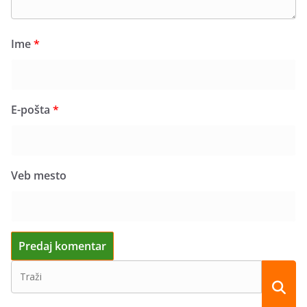
Ime
*
E-pošta
*
Veb mesto