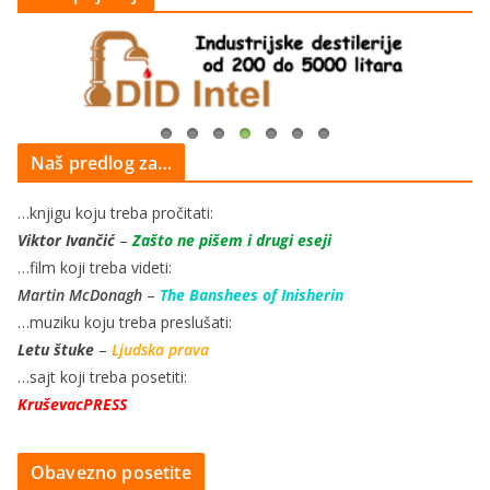
Naš predlog za…
…knjigu koju treba pročitati:
Viktor Ivančić
–
Zašto ne pišem i drugi eseji
…film koji treba videti:
Martin McDonagh
–
The Banshees of Inisherin
…muziku koju treba preslušati:
Letu štuke
–
Ljudska prava
…sajt koji treba posetiti:
KruševacPRESS
Obavezno posetite