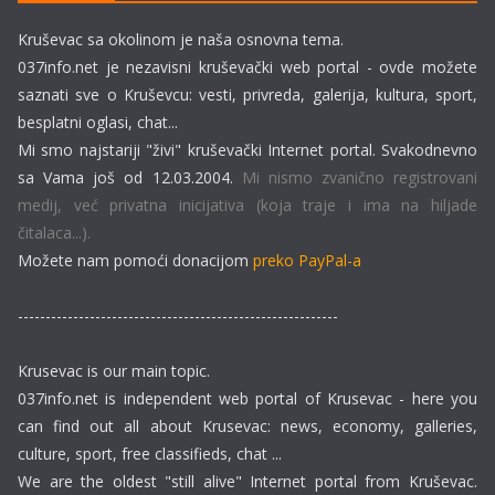
Kruševac sa okolinom je naša osnovna tema.
037info.net je nezavisni kruševački web portal - ovde možete
saznati sve o Kruševcu: vesti, privreda, galerija, kultura, sport,
besplatni oglasi, chat...
Mi smo najstariji "živi" kruševački Internet portal. Svakodnevno
sa Vama još od 12.03.2004.
Mi nismo zvanično registrovani
medij, već privatna inicijativa (koja traje i ima na hiljade
čitalaca...).
Možete nam pomoći donacijom
preko PayPal-a
----------------------------------------------------------
Krusevac is our main topic.
037info.net is independent web portal of Krusevac - here you
can find out all about Krusevac: news, economy, galleries,
culture, sport, free classifieds, chat ...
We are the oldest "still alive" Internet portal from Kruševac.