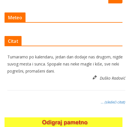
Meteo
Citat
Tumaramo po kalendaru, jedan dan dodaje nas drugom, nigde
suvog mesta i sunca. Spopale nas neke magle i kiše, sve neki
pogrešni, promašeni dani.
Duško Radović
… (sledeći citat)