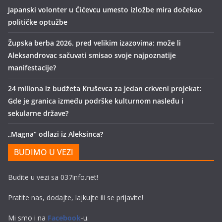
Japanski volonter u Ćićevcu umesto izložbe mira dočekao
političke optužbe
Župska berba 2026. pred velikim izazovima: može li
Aleksandrovac sačuvati smisao svoje najpoznatije
manifestacije?
24 miliona iz budžeta Kruševca za jedan crkveni projekat:
Gde je granica između podrške kulturnom nasleđu i
sekularne države?
„Magna“ odlazi iz Aleksinca?
BUDIMO U VEZI
Budite u vezi sa 037info.net!
Pratite nas, dodajte, lajkujte ili se prijavite!
Mi smo i na
Facebook
-u.