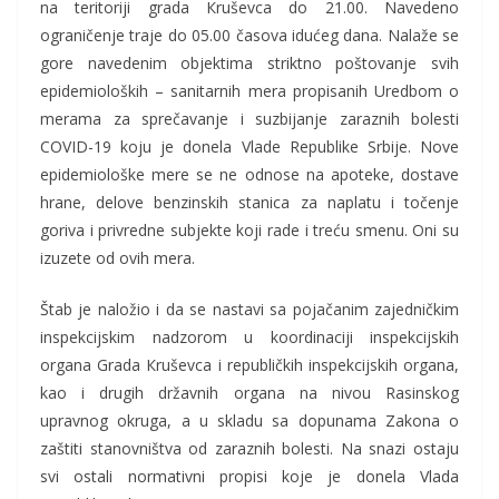
na teritoriji grada Кruševca do 21.00. Navedeno
ograničenje traje do 05.00 časova idućeg dana. Nalaže se
gore navedenim objektima striktno poštovanje svih
epidemioloških – sanitarnih mera propisanih Uredbom o
merama za sprečavanje i suzbijanje zaraznih bolesti
COVID-19 koju je donela Vlade Republike Srbije. Nove
epidemiološke mere se ne odnose na apoteke, dostave
hrane, delove benzinskih stanica za naplatu i točenje
goriva i privredne subjekte koji rade i treću smenu. Oni su
izuzete od ovih mera.
Štab je naložio i da se nastavi sa pojačanim zajedničkim
inspekcijskim nadzorom u koordinaciji inspekcijskih
organa Grada Кruševca i republičkih inspekcijskih organa,
kao i drugih državnih organa na nivou Rasinskog
upravnog okruga, a u skladu sa dopunama Zakona o
zaštiti stanovništva od zaraznih bolesti. Na snazi ostaju
svi ostali normativni propisi koje je donela Vlada