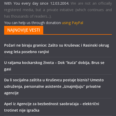
With You every day since 12.03.2004.
We are not an officially
registered media, but a private initiative (which continues and
has thousands of readers...).
You can help us through donation
using PayPal
NAJNOVIJE VESTI
Požari ne biraju granice: Zašto su Kruševac i Rasinski okrug
ovog leta posebno ranjivi
U raljama kockarskog života – Dok “kuća” dobija, Brus se
gasi
Da li socijalna zaštita u Kruševcu postaje biznis? Umesto
udruženja, personalne asistente „iznajmljuju“ privatne
agencije
Apel iz Agencije za bezbednost saobraćaja – električni
trotinet nije igračka