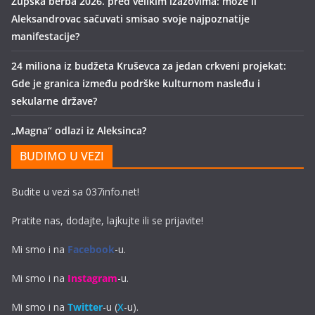
Župska berba 2026. pred velikim izazovima: može li
Aleksandrovac sačuvati smisao svoje najpoznatije
manifestacije?
24 miliona iz budžeta Kruševca za jedan crkveni projekat:
Gde je granica između podrške kulturnom nasleđu i
sekularne države?
„Magna“ odlazi iz Aleksinca?
BUDIMO U VEZI
Budite u vezi sa 037info.net!
Pratite nas, dodajte, lajkujte ili se prijavite!
Mi smo i na
Facebook
-u.
Mi smo i na
Instagram
-u.
Mi smo i na
Twitter
-u (
X
-u).