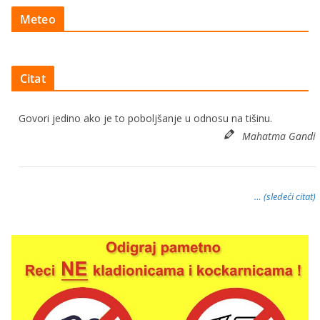
Meteo
Citat
Govori jedino ako je to poboljšanje u odnosu na tišinu.
Mahatma Gandi
… (sledeći citat)