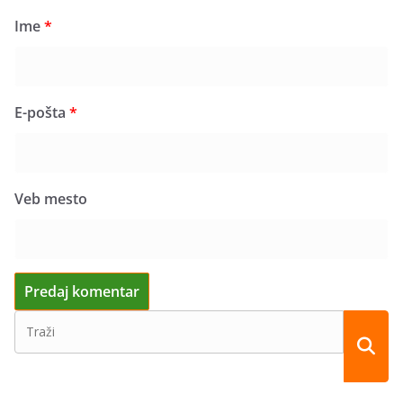
Ime
*
E-pošta
*
Veb mesto