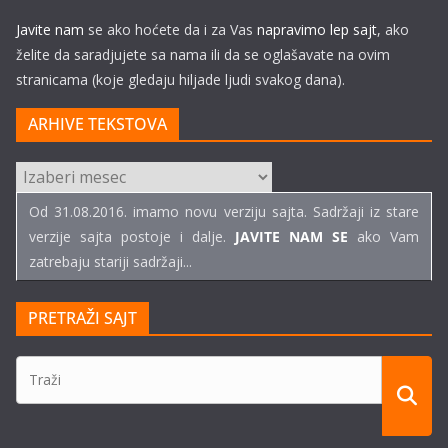
Javite nam
se ako hoćete da i za Vas
napravimo lep sajt
, ako
želite da saradjujete sa nama ili da se oglašavate na ovim
stranicama (koje gledaju hiljade ljudi svakog dana).
ARHIVE TEKSTOVA
ARHIVE
TEKSTOVA
Od 31.08.2016. imamo novu verziju sajta. Sadržaji iz stare
verzije sajta postoje i dalje.
JAVITE NAM SE
ako Vam
zatrebaju stariji sadržaji...
PRETRAŽI SAJT