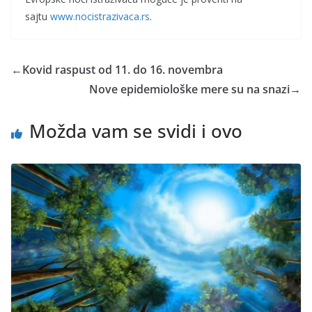
sajtu
www.nocistrazivaca.rs
.
←
Kovid raspust od 11. do 16. novembra
Nove epidemiološke mere su na snazi
→
Možda vam se svidi i ovo