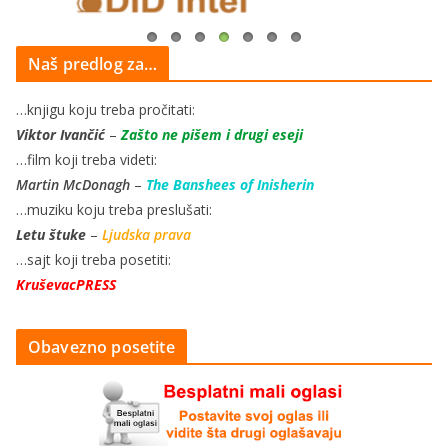
Naš predlog za…
…knjigu koju treba pročitati:
Viktor Ivančić
–
Zašto ne pišem i drugi eseji
…film koji treba videti:
Martin McDonagh
–
The Banshees of Inisherin
…muziku koju treba preslušati:
Letu štuke
–
Ljudska prava
…sajt koji treba posetiti:
KruševacPRESS
Obavezno posetite