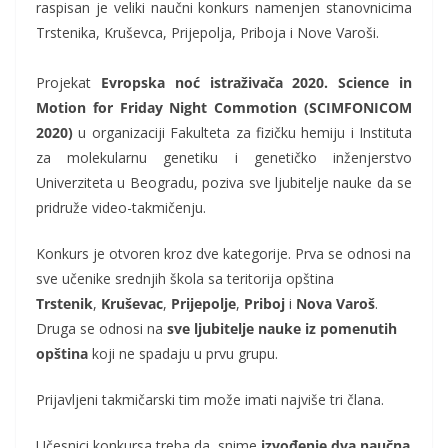
raspisan je veliki naučni konkurs namenjen stanovnicima
Trstenika, Kruševca, Prijepolja, Priboja i Nove Varoši.
Projekat
Evropska noć istraživača 2020. Science in
Motion for Friday Night Commotion (SCIMFONICOM
2020)
u organizaciji Fakulteta za fizičku hemiju i Instituta
za molekularnu genetiku i genetičko inženjerstvo
Univerziteta u Beogradu, poziva sve ljubitelje nauke da se
pridruže video-takmičenju.
Konkurs je otvoren kroz dve kategorije. Prva se odnosi na
sve učenike srednjih škola sa teritorija opština
Trstenik
,
Kruševac
,
Prijepolje
,
Priboj
i
Nova Varoš
.
Druga se odnosi na
sve ljubitelje nauke iz pomenutih
opština
koji ne spadaju u prvu grupu.
Prijavljeni takmičarski tim može imati najviše tri člana.
Učesnici konkursa treba da snime
izvođenje dva naučna