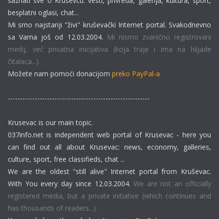
saznati sve o Kruševcu: vesti, privreda, galerija, kultura, sport,
besplatni oglasi, chat...
Mi smo najstariji "živi" kruševački Internet portal. Svakodnevno
sa Vama još od 12.03.2004.
Mi nismo zvanično registrovani
medij, već privatna inicijativa (koja traje i ima na hiljade
čitalaca...).
Možete nam pomoći donacijom
preko PayPal-a
----------------------------------------------------------
Krusevac is our main topic.
037info.net is independent web portal of Krusevac - here you
can find out all about Krusevac: news, economy, galleries,
culture, sport, free classifieds, chat ...
We are the oldest "still alive" Internet portal from Kruševac.
With You every day since 12.03.2004.
We are not an officially
registered media, but a private initiative (which continues and
has thousands of readers...).