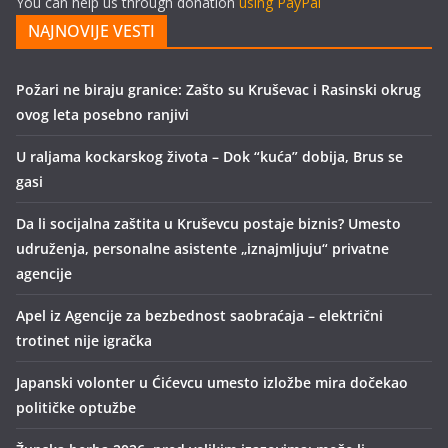
You can help us through donation
using PayPal
NAJNOVIJE VESTI
Požari ne biraju granice: Zašto su Kruševac i Rasinski okrug
ovog leta posebno ranjivi
U raljama kockarskog života – Dok “kuća” dobija, Brus se
gasi
Da li socijalna zaštita u Kruševcu postaje biznis? Umesto
udruženja, personalne asistente „iznajmljuju“ privatne
agencije
Apel iz Agencije za bezbednost saobraćaja – električni
trotinet nije igračka
Japanski volonter u Ćićevcu umesto izložbe mira dočekao
političke optužbe