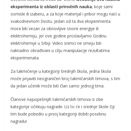
eksperimenta iz oblasti prirodnih nauka
, koje sami
osmisle ili izaberu, a za koje materijal i pribor mogu naći u
svakodnevnom životu. Jedan od ta dva eksperimenta
mora biti vezan za obnovljive izvore energije ili
elektrohemiju, jer ove godine proslavljamo Godinu
elektrohemije u Srbiji. Video snimci ne smeju biti
naknadno obrađivani u cilju manipulacije rezultatima
eksperimenata.
Za takmičenje u kategoriji šrednjih škola, jedna škola
može prijaviti neograničen broj takmičarskih timova, s tim
da jedan učenik može biti član samo jednog tima.
Članove najuspešnijih takmičarskih timova iz obe
kategorije očekuju nagrade. Uz to će i srednje škole čiji
tim bude pobedio u prvoj kategoriji dobiti posebnu
nagradu!