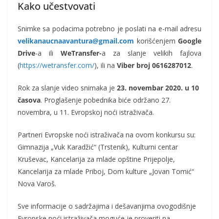
Kako učestvovati
Snimke sa podacima potrebno je poslati na e-mail adresu
velikanaucnaavantura@gmail.com
korišćenjem
Google
Drive
-a ili
WeTransfer-
a za slanje velikih fajlova
(
https://wetransfer.com/
), ili na
Viber broj 0616287012
.
Rok za slanje video snimaka je
23. novembar 2020. u 10
časova
. Proglašenje pobednika biće održano 27.
novembra, u 11. Evropskoj noći istraživača.
Partneri Evropske noći istraživača na ovom konkursu su:
Gimnazija „Vuk Кaradžić“ (Trstenik), Kulturni centar
Kruševac, Kancelarija za mlade opštine Prijepolje,
Kancelarija za mlade Priboj, Dom kulture „Jovan Tomić“
Nova Varoš.
Sve informacije o sadržajima i dešavanjima ovogodišnje
Evropske noći istraživača moguće je proveriti na