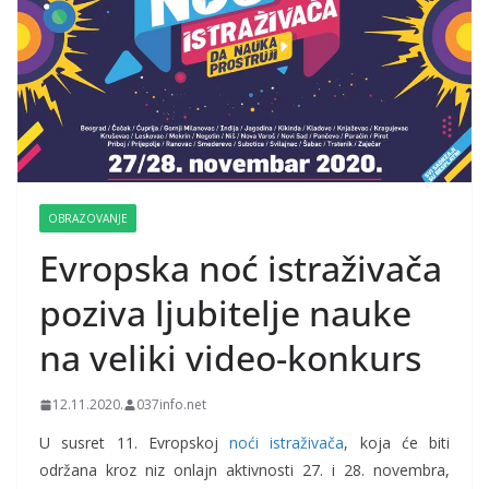
OBRAZOVANJE
Evropska noć istraživača
poziva ljubitelje nauke
na veliki video-konkurs
12.11.2020.
037info.net
U susret 11. Evropskoj
noći istraživača
, koja će biti
održana kroz niz onlajn aktivnosti 27. i 28. novembra,