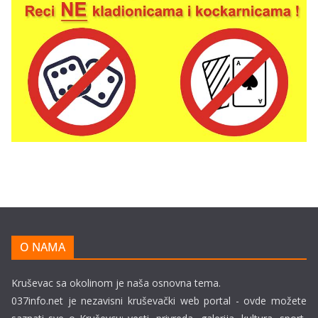
O NAMA
Kruševac sa okolinom je naša osnovna tema.
037info.net je nezavisni kruševački web portal - ovde možete