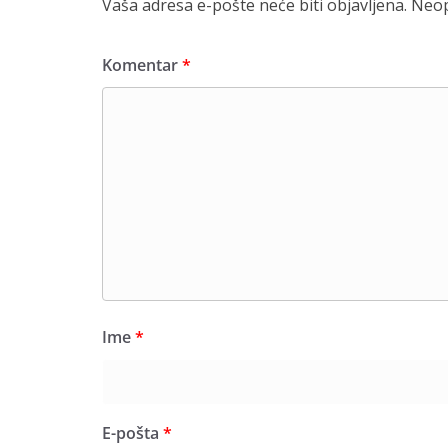
Vaša adresa e-pošte neće biti objavljena.
Neop
Komentar
*
Ime
*
E-pošta
*