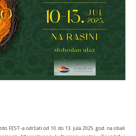
o FEST-a održati od 10. do 13. jula 2025. god. na obali