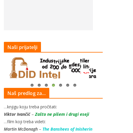
Naši prijatelji
Naš predlog za…
…knjigu koju treba pročitati:
Viktor Ivančić
–
Zašto ne pišem i drugi eseji
…film koji treba videti:
Martin McDonagh
–
The Banshees of Inisherin