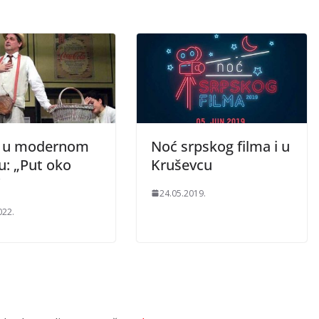
k u modernom
Noć srpskog filma i u
u: „Put oko
Kruševcu
24.05.2019.
022.