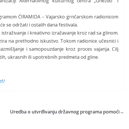
nizaciji Alternativnog kulturnog centra „Gnezdo“ i
 programom ĆIRAMIDA – Vajarsko grnčarskom radionicom
e se održati i ostalih dana festivala.
 istraživanje i kreativno izražavanje kroz rad sa glinom.
bzira na prethodno iskustvo. Tokom radionice učesnici i
razmišljanje i samopouzdanje kroz proces vajanja. Cilj
tih, ukrasnih ili upotrebnih predmeta od gline.
zf/
Uredba o utvrđivanju državnog programa pomoći
→