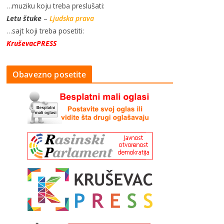
…muziku koju treba preslušati:
Letu štuke
–
Ljudska prava
…sajt koji treba posetiti:
KruševacPRESS
Obavezno posetite