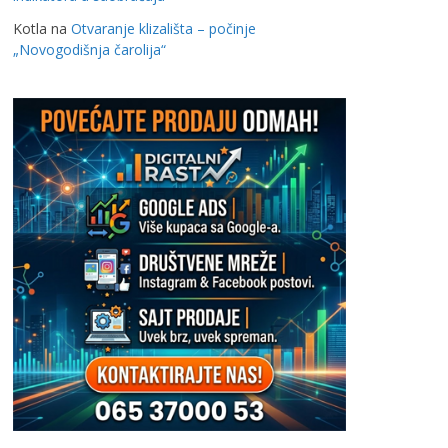
Kotla
na
Otvaranje klizališta – počinje
„Novogodišnja čarolija“