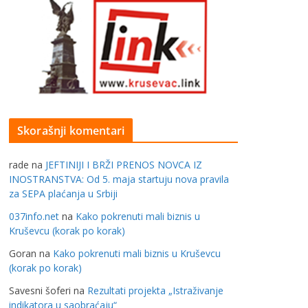
Skorašnji komentari
rade
na
JEFTINIJI I BRŽI PRENOS NOVCA IZ
INOSTRANSTVA: Od 5. maja startuju nova pravila
za SEPA plaćanja u Srbiji
037info.net
na
Kako pokrenuti mali biznis u
Kruševcu (korak po korak)
Goran
na
Kako pokrenuti mali biznis u Kruševcu
(korak po korak)
Savesni šoferi
na
Rezultati projekta „Istraživanje
indikatora u saobraćaju“