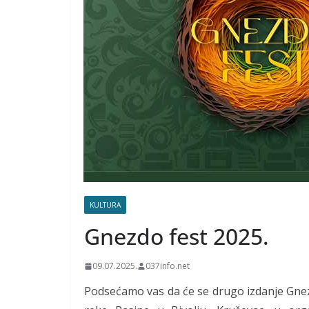
KULTURA
Gnezdo fest 2025.
09.07.2025.
037info.net
Podsećamo vas da će se drugo izdanje Gnezd