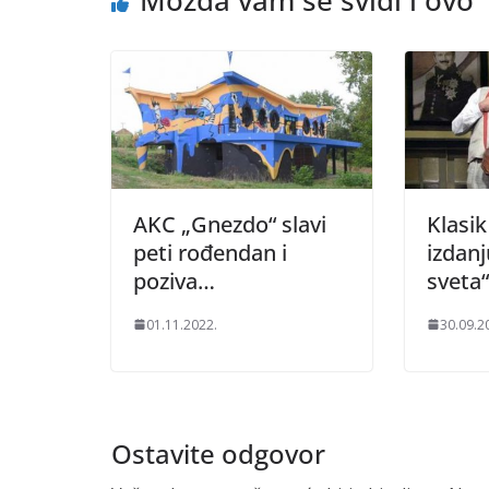
Možda vam se svidi i ovo
AKC „Gnezdo“ slavi
Klasi
peti rođendan i
izdanj
poziva…
sveta“
01.11.2022.
30.09.2
Ostavite odgovor