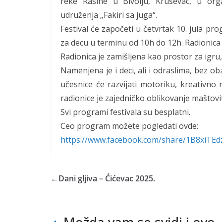
reke Rasine u Bivolju, Kruševac, u orga
udruženja „Fakiri sa juga“.
Festival će započeti u četvrtak 10. jula
za decu u terminu od 10h do 12h. Radionica ć
Radionica je zamišljena kao prostor za igru,
Namenjena je i deci, ali i odraslima, bez o
učesnice će razvijati motoriku, kreativno 
radionice je zajedničko oblikovanje maštovi
Svi programi festivala su besplatni.
Ceo program možete pogledati ovde:
https://www.facebook.com/
share/1B8xiTEd
←
Dani gljiva – Ćićevac 2025.