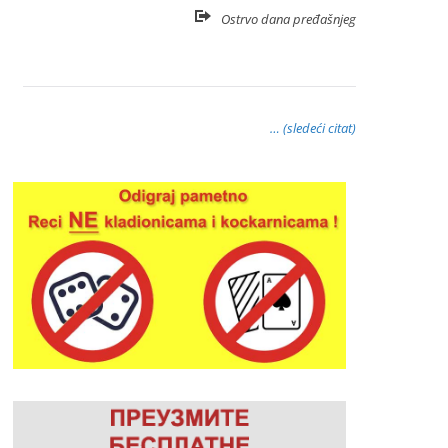
Ostrvo dana pređašnjeg
… (sledeći citat)