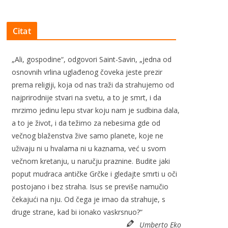
Citat
„Ali, gospodine“, odgovori Saint-Savin, „jedna od
osnovnih vrlina uglađenog čoveka jeste prezir
prema religiji, koja od nas traži da strahujemo od
najprirodnije stvari na svetu, a to je smrt, i da
mrzimo jedinu lepu stvar koju nam je sudbina dala,
a to je život, i da težimo za nebesima gde od
večnog blaženstva žive samo planete, koje ne
uživaju ni u hvalama ni u kaznama, već u svom
večnom kretanju, u naručju praznine. Budite jaki
poput mudraca antičke Grčke i gledajte smrti u oči
postojano i bez straha. Isus se previše namučio
čekajući na nju. Od čega je imao da strahuje, s
druge strane, kad bi ionako vaskrsnuo?“
Umberto Eko