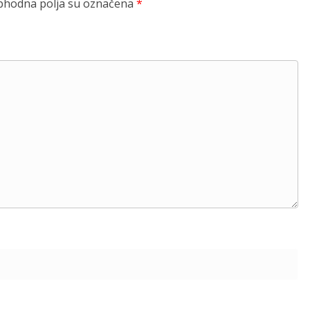
hodna polja su označena
*