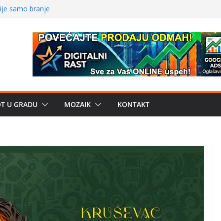
ve traženije Španija,
nije samo branje
storu?: Od
 Od medicinske
OT U GRADU
MOZAIK
KONTAKT