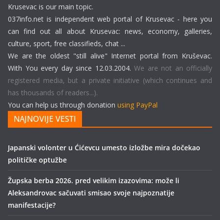
Krusevac is our main topic.
037info.net is independent web portal of Krusevac - here you
can find out all about Krusevac: news, economy, galleries,
culture, sport, free classifieds, chat ...
We are the oldest "still alive" Internet portal from Kruševac.
With You every day since 12.03.2004.
We are not an officially
registered media, but a private initiative (which continues and
has thousands of readers...).
You can help us through donation
using PayPal
NAJNOVIJE VESTI
Japanski volonter u Ćićevcu umesto izložbe mira dočekao
političke optužbe
Župska berba 2026. pred velikim izazovima: može li
Aleksandrovac sačuvati smisao svoje najpoznatije
manifestacije?