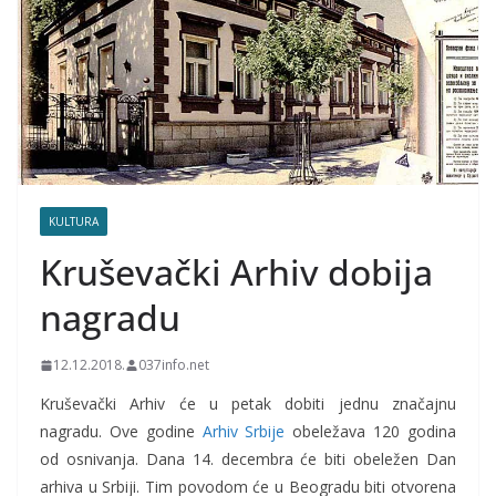
KULTURA
Kruševački Arhiv dobija
nagradu
12.12.2018.
037info.net
Kruševački Arhiv će u petak dobiti jednu značajnu
nagradu. Ove godine
Arhiv Srbije
obeležava 120 godina
od osnivanja. Dana 14. decembra će biti obeležen Dan
arhiva u Srbiji. Tim povodom će u Beogradu biti otvorena