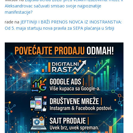
Aleksandrovac sačuvati smisao svoje najpoznatije
manifestacije?
rade
na
JEFTINIJI I BRŽI PRENOS NOVCA IZ INOSTRANSTVA:
Od 5. maja startuju nova pravila za SEPA plaćanja u Srbiji