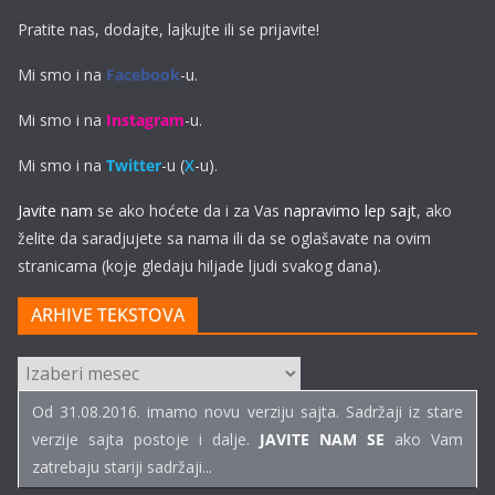
Pratite nas, dodajte, lajkujte ili se prijavite!
Mi smo i na
Facebook
-u.
Mi smo i na
Instagram
-u.
Mi smo i na
Twitter
-u (
X
-u).
Javite nam
se ako hoćete da i za Vas
napravimo lep sajt
, ako
želite da saradjujete sa nama ili da se oglašavate na ovim
stranicama (koje gledaju hiljade ljudi svakog dana).
ARHIVE TEKSTOVA
ARHIVE
TEKSTOVA
Od 31.08.2016. imamo novu verziju sajta. Sadržaji iz stare
verzije sajta postoje i dalje.
JAVITE NAM SE
ako Vam
zatrebaju stariji sadržaji...