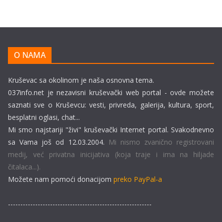
O NAMA
Kruševac sa okolinom je naša osnovna tema.
037info.net je nezavisni kruševački web portal - ovde možete
saznati sve o Kruševcu: vesti, privreda, galerija, kultura, sport,
besplatni oglasi, chat...
Mi smo najstariji "živi" kruševački Internet portal. Svakodnevno
sa Vama još od 12.03.2004.
Mi nismo zvanično registrovani
medij, već privatna inicijativa (koja traje i ima na hiljade
čitalaca...).
Možete nam pomoći donacijom
preko PayPal-a
----------------------------------------------------------