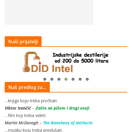
Naši prijatelji
Naš predlog za…
…knjigu koju treba pročitati:
Viktor Ivančić
–
Zašto ne pišem i drugi eseji
…film koji treba videti:
Martin McDonagh
–
The Banshees of Inisherin
…muziku koju treba preslušati: