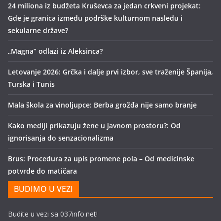
24 miliona iz budžeta Kruševca za jedan crkveni projekat:
Gde je granica između podrške kulturnom nasleđu i
sekularne države?
„Magna“ odlazi iz Aleksinca?
Letovanje 2026: Grčka i dalje prvi izbor, sve traženije Španija,
Turska i Tunis
Mala škola za vinoljupce: Berba grožđa nije samo branje
Kako mediji prikazuju žene u javnom prostoru?: Od
ignorisanja do senzacionalizma
Brus: Procedura za upis promene pola – Od medicinske
potvrde do matičara
BUDIMO U VEZI
Budite u vezi sa 037info.net!