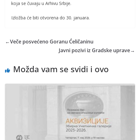
koja se čuvaju u Arhivu Srbije.
Izložba će biti otvorena do 30. januara.
←
Veče posvećeno Goranu Ćeličaninu
Javni pozivi iz Gradske uprave
→
Možda vam se svidi i ovo