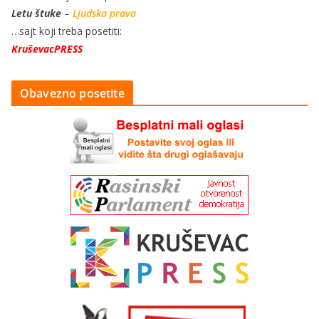
Letu štuke
–
Ljudska prava
…sajt koji treba posetiti:
KruševacPRESS
Obavezno posetite