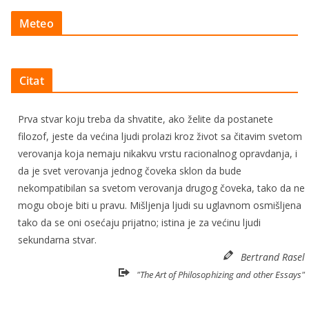
Meteo
Citat
Prva stvar koju treba da shvatite, ako želite da postanete
filozof, jeste da većina ljudi prolazi kroz život sa čitavim svetom
verovanja koja nemaju nikakvu vrstu racionalnog opravdanja, i
da je svet verovanja jednog čoveka sklon da bude
nekompatibilan sa svetom verovanja drugog čoveka, tako da ne
mogu oboje biti u pravu. Mišljenja ljudi su uglavnom osmišljena
tako da se oni osećaju prijatno; istina je za većinu ljudi
sekundarna stvar.
Bertrand Rasel
"The Art of Philosophizing and other Essays"