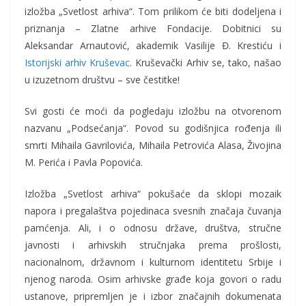
izložba „Svetlost arhiva“. Tom prilikom će biti dodeljena i
priznanja – Zlatne arhive Fondacije. Dobitnici su
Aleksandar Arnautović, akademik Vasilije Đ. Krestiću i
Istorijski arhiv Kruševac
. Kruševački Arhiv se, tako, našao
u izuzetnom društvu – sve čestitke!
Svi gosti će moći da pogledaju izložbu na otvorenom
nazvanu „Podsećanja“. Povod su godišnjica rođenja ili
smrti Mihaila Gavrilovića, Mihaila Petrovića Alasa, Živojina
M. Perića i Pavla Popovića.
Izložba „Svetlost arhiva“ pokušaće da sklopi mozaik
napora i pregalaštva pojedinaca svesnih značaja čuvanja
pamćenja. Ali, i o odnosu države, društva, stručne
javnosti i arhivskih stručnjaka prema prošlosti,
nacionalnom, državnom i kulturnom identitetu Srbije i
njenog naroda. Osim arhivske građe koja govori o radu
ustanove, pripremljen je i izbor značajnih dokumenata