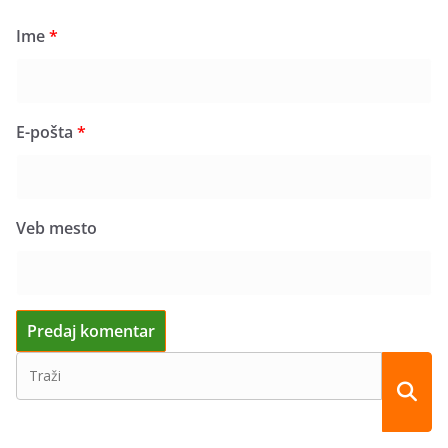
Ime
*
E-pošta
*
Veb mesto