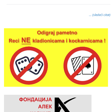
… (sledeći citat)