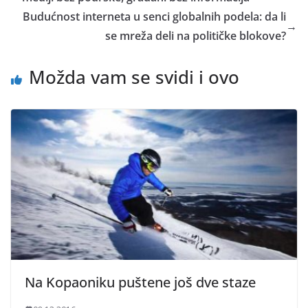
Budućnost interneta u senci globalnih podela: da li
→
se mreža deli na političke blokove?
Možda vam se svidi i ovo
Na Kopaoniku puštene još dve staze