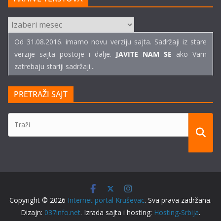
ARHIVE
TEKSTOVA
Od 31.08.2016. imamo novu verziju sajta. Sadržaji iz stare
verzije sajta postoje i dalje.
JAVITE NAM SE
ako Vam
zatrebaju stariji sadržaji...
PRETRAŽI SAJT
Copyright © 2026
Internet portal Kruševac
. Sva prava zadržana.
Dizajn:
037info.net
. Izrada sajta i hosting:
Hosting-Srbija
.