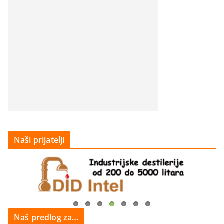
Naši prijatelji
Naš predlog za…