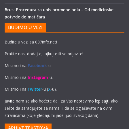
Brus: Procedura za upis promene pola – Od medicinske
potvrde do matičara
BUDIMO U VEZI
Budite u vezi sa 037info.net!
Pratite nas, dodajte, lajkujte ili se prijavite!
Mi smo i na
Facebook
-u.
Mi smo i na
Instagram
-u.
Mi smo i na
Twitter
-u (
X
-u).
Javite nam
se ako hoćete da i za Vas
napravimo lep sajt
, ako
želite da saradjujete sa nama ili da se oglašavate na ovim
stranicama (koje gledaju hiljade ljudi svakog dana).
ARHIVE TEKSTOVA