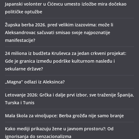
Japanski volonter u Ćićevcu umesto izložbe mira dočekao
političke optužbe
Župska berba 2026. pred velikim izazovima: može li
Aleksandrovac sačuvati smisao svoje najpoznatije
manifestacije?
24 miliona iz budžeta Kruševca za jedan crkveni projekat:
Gde je granica između podrške kulturnom nasleđu i
sekularne države?
„Magna“ odlazi iz Aleksinca?
Letovanje 2026: Grčka i dalje prvi izbor, sve traženije Španija,
Turska i Tunis
Mala škola za vinoljupce: Berba grožđa nije samo branje
Kako mediji prikazuju žene u javnom prostoru?: Od
ignorisanja do senzacionalizma