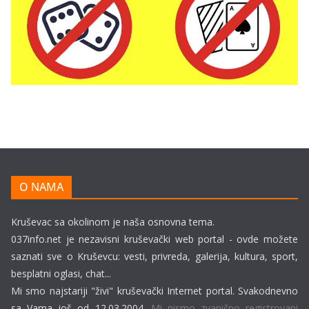
O NAMA
Kruševac sa okolinom je naša osnovna tema.
037info.net je nezavisni kruševački web portal - ovde možete
saznati sve o Kruševcu: vesti, privreda, galerija, kultura, sport,
besplatni oglasi, chat...
Mi smo najstariji "živi" kruševački Internet portal. Svakodnevno
sa Vama još od 12.03.2004.
Mi nismo zvanično registrovani