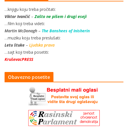
…knjigu koju treba pročitati:
Viktor Ivančić
–
Zašto ne pišem i drugi eseji
…film koji treba videti:
Martin McDonagh
–
The Banshees of Inisherin
…muziku koju treba preslušati:
Letu štuke
–
Ljudska prava
…sajt koji treba posetiti:
KruševacPRESS
Obavezno posetite