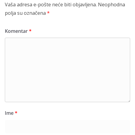
Vaša adresa e-pošte neće biti objavljena.
Neophodna
polja su označena
*
Komentar
*
Ime
*