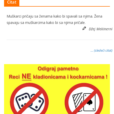
Citat
Muškarci pričaju sa ženama kako bi spavali sa njima. Žena
spavaju sa muškarcima kako bi sa njima pričale.
Džej MekInerni
… (sledeći citat)