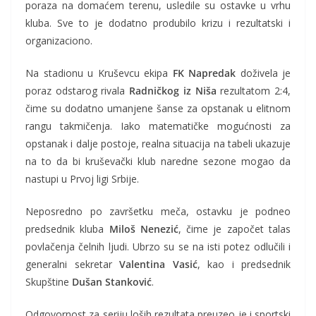
poraza na domaćem terenu, usledile su ostavke u vrhu
kluba. Sve to je dodatno produbilo krizu i rezultatski i
organizaciono.
Na stadionu u Kruševcu ekipa
FK Napredak
doživela je
poraz odstarog rivala
Radničkog iz Niša
rezultatom 2:4,
čime su dodatno umanjene šanse za opstanak u elitnom
rangu takmičenja. Iako matematičke mogućnosti za
opstanak i dalje postoje, realna situacija na tabeli ukazuje
na to da bi kruševački klub naredne sezone mogao da
nastupi u Prvoj ligi Srbije.
Neposredno po završetku meča, ostavku je podneo
predsednik kluba
Miloš Nenezić
, čime je započet talas
povlačenja čelnih ljudi. Ubrzo su se na isti potez odlučili i
generalni sekretar
Valentina Vasić
, kao i predsednik
Skupštine
Dušan Stanković
.
Odgovornost za seriju loših rezultata preuzeo je i sportski