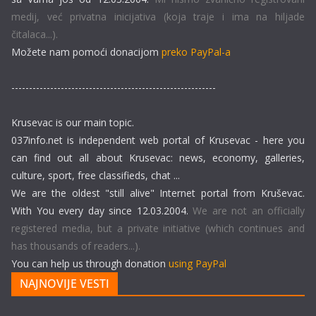
medij, već privatna inicijativa (koja traje i ima na hiljade
čitalaca...).
Možete nam pomoći donacijom
preko PayPal-a
----------------------------------------------------------
Krusevac is our main topic.
037info.net is independent web portal of Krusevac - here you
can find out all about Krusevac: news, economy, galleries,
culture, sport, free classifieds, chat ...
We are the oldest "still alive" Internet portal from Kruševac.
With You every day since 12.03.2004.
We are not an officially
registered media, but a private initiative (which continues and
has thousands of readers...).
You can help us through donation
using PayPal
NAJNOVIJE VESTI