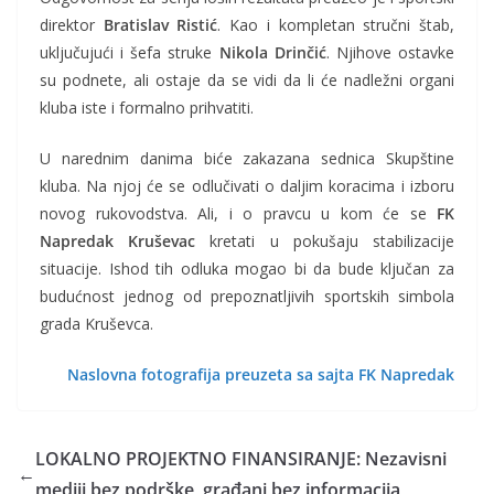
direktor
Bratislav Ristić
. Kao i
kompletan stručni štab,
uključujući i šefa struke
Nikola Drinčić
. Njihove ostavke
su podnete, ali ostaje da se vidi da li će nadležni organi
kluba iste i formalno prihvatiti.
U narednim danima biće zakazana sednica Skupštine
kluba. Na njoj će se odlučivati o daljim koracima i izboru
novog rukovodstva. Ali, i o pravcu u kom će se
FK
Napredak Kruševac
kretati u pokušaju stabilizacije
situacije. Ishod tih odluka mogao bi da bude ključan za
budućnost jednog od prepoznatljivih sportskih simbola
grada Kruševca.
Naslovna fotografija preuzeta sa sajta FK Napredak
LOKALNO PROJEKTNO FINANSIRANJE: Nezavisni
←
mediji bez podrške, građani bez informacija