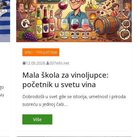
VINO I PRIKLJUČENIJA
12.05.2026.
037info.net
Mala škola za vinoljupce:
početnik u svetu vina
go
vu
Dobrodošli u svet gde se istorija, umetnost i priroda
susreću u jednoj čaši.…