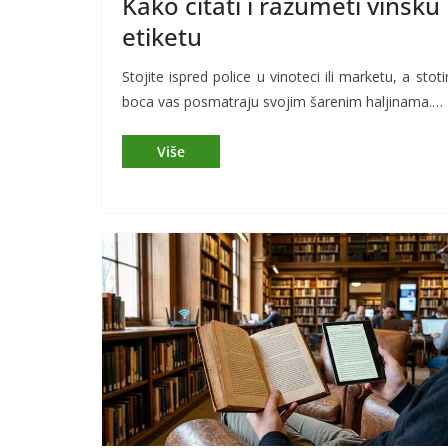
Kako čitati i razumeti vinsku
etiketu
Stojite ispred police u vinoteci ili marketu, a stot
boca vas posmatraju svojim šarenim haljinama.…