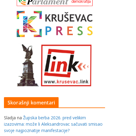
Skorašnji komentari
Sladja
na
Župska berba 2026. pred velikim
izazovima: može li Aleksandrovac sačuvati smisao
svoje najpoznatije manifestacije?