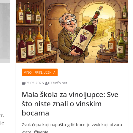
VINO I PRIKLJUČENIJA
05.05.2026.
037info.net
Mala škola za vinoljupce: Sve
što niste znali o vinskim
bocama
7.
je
Zvuk čepa koji napušta grlić boce je zvuk koji otvara
vrata uživanja.…