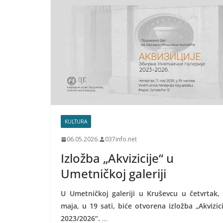
KULTURA
06.05.2026.
037info.net
Izložba „Akvizicije“ u
Umetničkoj galeriji
U Umetničkoj galeriji u Kruševcu u četvrtak, 
maja, u 19 sati, biće otvorena izložba „Akvizici
2023/2026“.
…