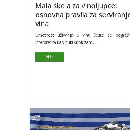
Mala škola za vinoljupce:
osnovna pravila za serviranj
vina
Umetnost uživanja u vinu često se pogreš
interpretira kao puki snobizam.…