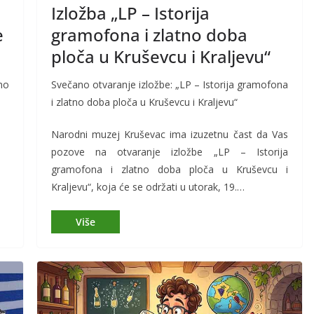
Izložba „LP – Istorija
e
gramofona i zlatno doba
ploča u Kruševcu i Kraljevu“
no
Svečano otvaranje izložbe: „LP – Istorija gramofona
i zlatno doba ploča u Kruševcu i Kraljevu“
Narodni muzej Kruševac ima izuzetnu čast da Vas
pozove na otvaranje izložbe „LP – Istorija
gramofona i zlatno doba ploča u Kruševcu i
Kraljevu“, koja će se održati u utorak, 19.…