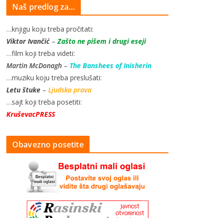
Naš predlog za…
…knjigu koju treba pročitati:
Viktor Ivančić
–
Zašto ne pišem i drugi eseji
…film koji treba videti:
Martin McDonagh
–
The Banshees of Inisherin
…muziku koju treba preslušati:
Letu štuke
–
Ljudska prava
…sajt koji treba posetiti:
KruševacPRESS
Obavezno posetite