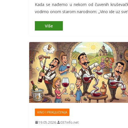
Kada se nađemo u nekom od čuvenih kruševačkih 
vodimo onom starom narodnom: „Vino ide uz sve
VINO I PRIKLJUČENIJA
19.05.2026.
037info.net