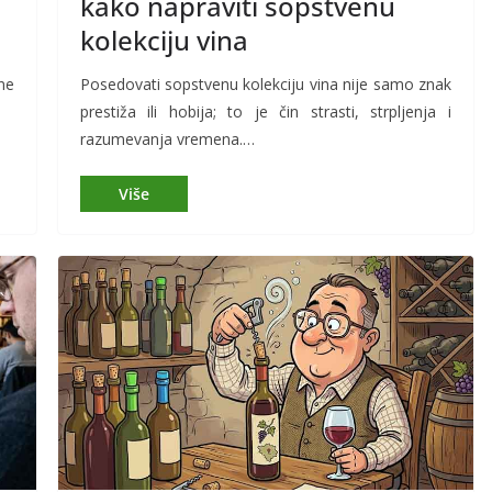
kako napraviti sopstvenu
kolekciju vina
ine
Posedovati sopstvenu kolekciju vina nije samo znak
prestiža ili hobija; to je čin strasti, strpljenja i
razumevanja vremena.…