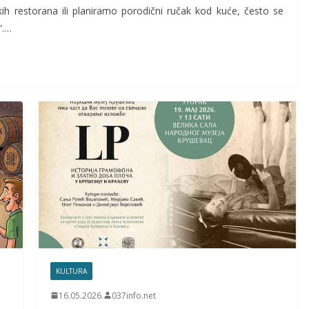
restorana ili planiramo porodični ručak kod kuće, često se
“.…
KULTURA
16.05.2026.
037info.net