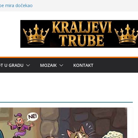
 – električni
žbe mira dočekao
a: može li
poznatije
crkveni projekat: Gde
leđu i sekularne
OT U GRADU
MOZAIK
KONTAKT
e biznis? Umesto
uju“ privatne