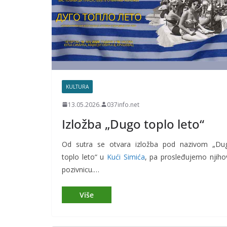
KULTURA
13.05.2026.
037info.net
Izložba „Dugo toplo leto“
Od sutra se otvara izložba pod nazivom „Du
toplo leto“ u
Kući Simića
, pa prosleđujemo njiho
pozivnicu.…