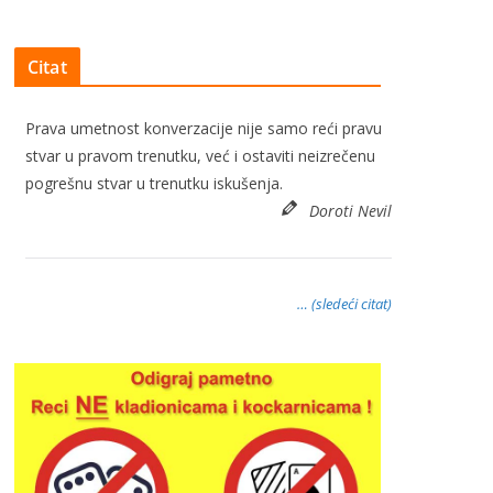
Citat
Prava umetnost konverzacije nije samo reći pravu
stvar u pravom trenutku, već i ostaviti neizrečenu
pogrešnu stvar u trenutku iskušenja.
Doroti Nevil
… (sledeći citat)