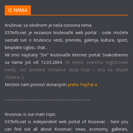
O NAMA
Kruševac sa okolinom je naša osnovna tema.
037info.net je nezavisni kruševački web portal - ovde možete
saznati sve o Kruševcu: vesti, privreda, galerija, kultura, sport,
besplatni oglasi, chat...
Mi smo najstariji "živi" kruševački Internet portal. Svakodnevno
sa Vama još od 12.03.2004.
Mi nismo zvanično registrovani
medij, već privatna inicijativa (koja traje i ima na hiljade
čitalaca...).
Možete nam pomoći donacijom
preko PayPal-a
----------------------------------------------------------
Krusevac is our main topic.
037info.net is independent web portal of Krusevac - here you
can find out all about Krusevac: news, economy, galleries,