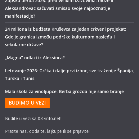
Župska berba 2026. pred velikim izazovima: može li
Aleksandrovac sačuvati smisao svoje najpoznatije
manifestacije?
24 miliona iz budžeta Kruševca za jedan crkveni projekat:
Gde je granica između podrške kulturnom nasleđu i
sekularne države?
„Magna“ odlazi iz Aleksinca?
Letovanje 2026: Grčka i dalje prvi izbor, sve traženije Španija,
Turska i Tunis
Mala škola za vinoljupce: Berba grožđa nije samo branje
BUDIMO U VEZI
Budite u vezi sa 037info.net!
Pratite nas, dodajte, lajkujte ili se prijavite!