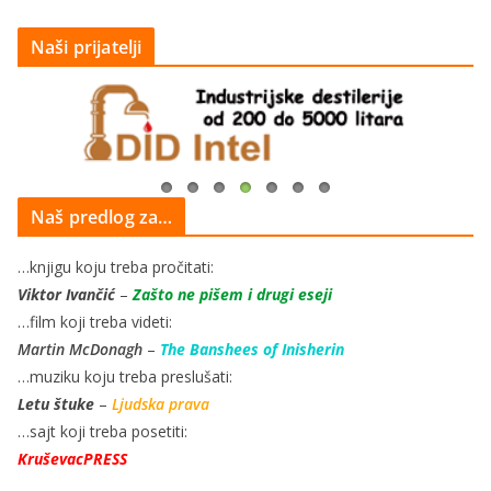
Naši prijatelji
Naš predlog za…
…knjigu koju treba pročitati:
Viktor Ivančić
–
Zašto ne pišem i drugi eseji
…film koji treba videti:
Martin McDonagh
–
The Banshees of Inisherin
…muziku koju treba preslušati:
Letu štuke
–
Ljudska prava
…sajt koji treba posetiti:
KruševacPRESS