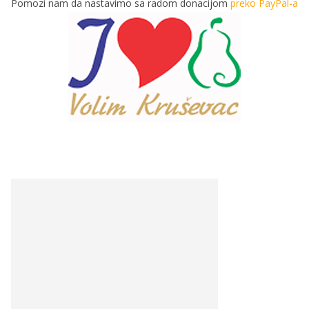
Pomozi nam da nastavimo sa radom donacijom
preko PayPal-a