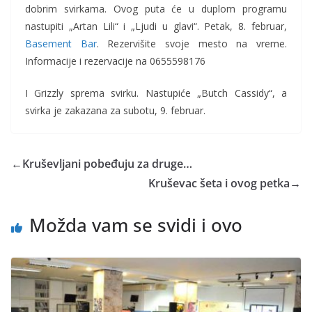
dobrim svirkama. Ovog puta će u duplom programu
nastupiti „Artan Lili“ i „Ljudi u glavi“. Petak, 8. februar,
Basement Bar
. Rezervišite svoje mesto na vreme.
Informacije i rezervacije na 0655598176
I Grizzly sprema svirku. Nastupiće „Butch Cassidy“, a
svirka je zakazana za subotu, 9. februar.
←
Kruševljani pobeđuju za druge…
Kruševac šeta i ovog petka
→
Možda vam se svidi i ovo