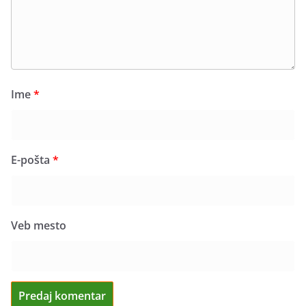
Ime
*
E-pošta
*
Veb mesto