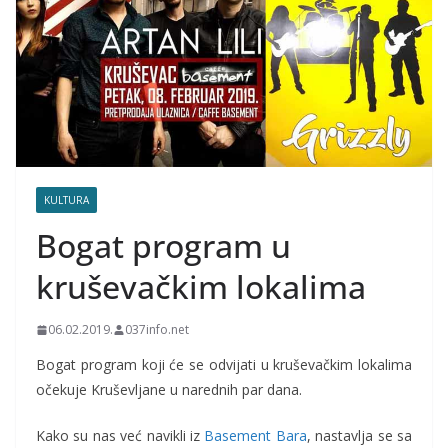
KULTURA
Bogat program u
kruševačkim lokalima
06.02.2019.
037info.net
Bogat program koji će se odvijati u kruševačkim lokalima
očekuje Kruševljane u narednih par dana.
Kako su nas već navikli iz
Basement Bara
, nastavlja se sa