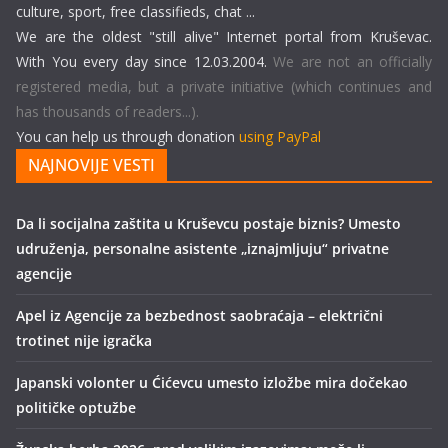
culture, sport, free classifieds, chat ...
We are the oldest "still alive" Internet portal from Kruševac.
With You every day since 12.03.2004.
We are not an officially
registered media, but a private initiative (which continues and
has thousands of readers...).
You can help us through donation
using PayPal
NAJNOVIJE VESTI
Da li socijalna zaštita u Kruševcu postaje biznis? Umesto
udruženja, personalne asistente „iznajmljuju“ privatne
agencije
Apel iz Agencije za bezbednost saobraćaja – električni
trotinet nije igračka
Japanski volonter u Ćićevcu umesto izložbe mira dočekao
političke optužbe