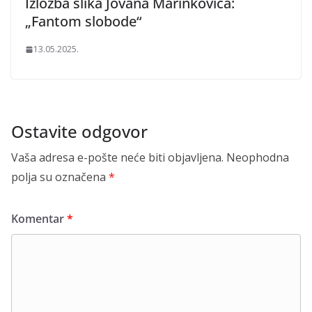
Izložba slika Jovana Marinkovića:
„Fantom slobode“
13.05.2025.
Ostavite odgovor
Vaša adresa e-pošte neće biti objavljena.
Neophodna
polja su označena
*
Komentar
*