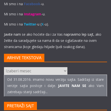
Mi smo i na
Facebook
-u.
Mi smo i na
Instagram
-u.
Mi smo i na
Twitter
-u (
X
-u).
Javite nam
se ako hoćete da i za Vas
napravimo lep sajt
, ako
želite da saradjujete sa nama ili da se oglašavate na ovim
stranicama (koje gledaju hiljade ljudi svakog dana).
ARHIVE TEKSTOVA
ARHIVE
TEKSTOVA
Od 31.08.2016. imamo novu verziju sajta. Sadržaji iz stare
verzije sajta postoje i dalje.
JAVITE NAM SE
ako Vam
zatrebaju stariji sadržaji...
PRETRAŽI SAJT