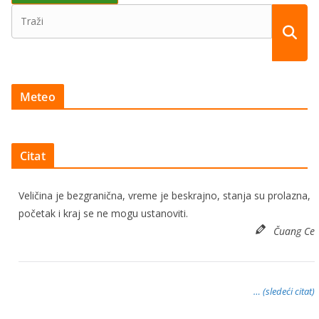
Meteo
Citat
Veličina je bezgranična, vreme je beskrajno, stanja su prolazna,
početak i kraj se ne mogu ustanoviti.
Čuang Ce
… (sledeći citat)