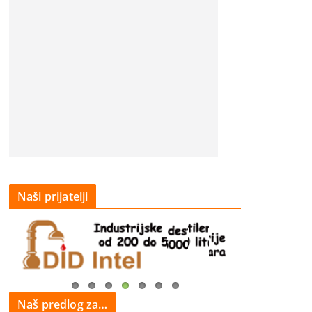
Naši prijatelji
Naš predlog za…