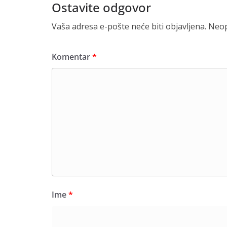
Ostavite odgovor
Vaša adresa e-pošte neće biti objavljena.
Neop
Komentar
*
Ime
*