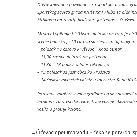
Obaveštavamo i pozivamo širu sportsku javnost gra
Sportskog saveza grada Kruševca i Kluba za planinsk
biciklama na relaciji Kruševac -Jastrebac – Kruševac
Mesto okupljanja biciklista i polaska na rutu je bic
vreme polaska je 10 časova sa sledećim tajmingom 
– polazak 10 časova Kruševac – Roda centar
– 11,30 časova dolazak na Jastrebac
– 11,30 – 13 pauza, odmor rekreacija
– 13 polazak sa Jastrebca ka Kruševcu
– 14 časova završetak vožnje tržni centar Roda Kruš
Pozivamo zainteresovane građane da se odazovu i p
biciklom. Za učesnike rekreativne vožnje obezbedili
vozilo u pratnji kolone.
←
Ćićevac opet ima vodu – čeka se potvrda is