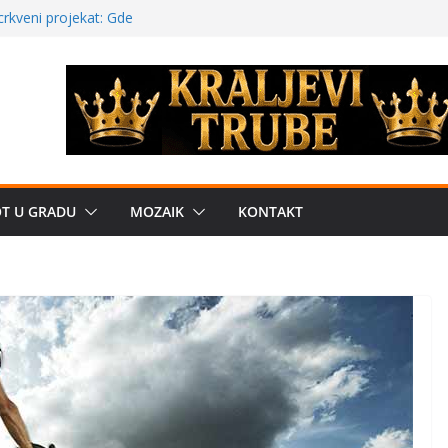
a: može li
poznatije
crkveni projekat: Gde
leđu i sekularne
ve traženije Španija,
žbe mira dočekao
OT U GRADU
MOZAIK
KONTAKT