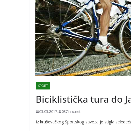
SPORT
Biciklistička tura do 
05.05.2017.
037info.net
Iz kruševačkog Sportskog saveza je stigla seledeća