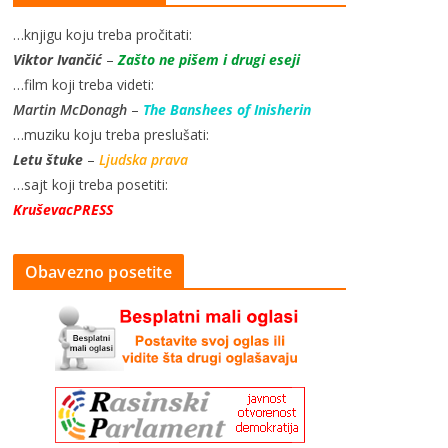
…knjigu koju treba pročitati:
Viktor Ivančić
–
Zašto ne pišem i drugi eseji
…film koji treba videti:
Martin McDonagh
–
The Banshees of Inisherin
…muziku koju treba preslušati:
Letu štuke
–
Ljudska prava
…sajt koji treba posetiti:
KruševacPRESS
Obavezno posetite