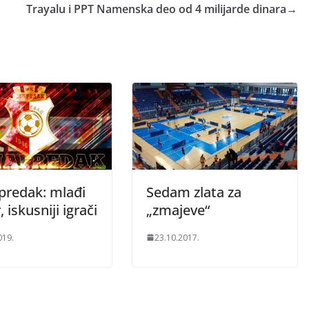
Trayalu i PPT Namenska deo od 4 milijarde dinara
→
predak: mlađi
Sedam zlata za
, iskusniji igrači
„zmajeve“
019.
23.10.2017.