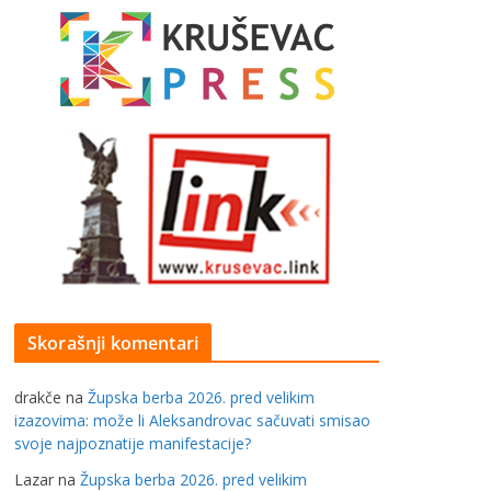
Skorašnji komentari
drakče
na
Župska berba 2026. pred velikim
izazovima: može li Aleksandrovac sačuvati smisao
svoje najpoznatije manifestacije?
Lazar
na
Župska berba 2026. pred velikim