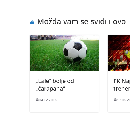
Možda vam se svidi i ovo
„Lale“ bolje od
FK Na
„čarapana“
trener
04.12.2016.
17.06.2