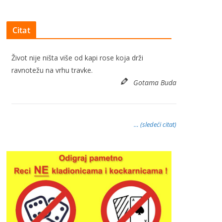
Citat
Život nije ništa više od kapi rose koja drži
ravnotežu na vrhu travke.
Gotama Buda
… (sledeći citat)