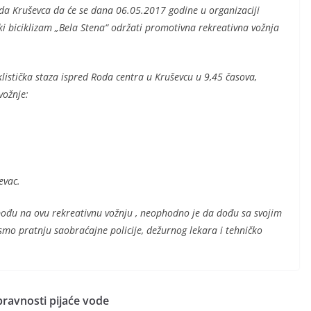
da Kruševca da će se dana 06.05.2017 godine u organizaciji
i biciklizam „Bela Stena“ održati promotivna rekreativna vožnja
.
iklistička staza ispred Roda centra u Kruševcu u 9,45 časova,
vožnje:
evac.
ođu na ovu rekreativnu vožnju , neophodno je da dođu sa svojim
 smo pratnju saobraćajne policije, dežurnog lekara i tehničko
pravnosti pijaće vode