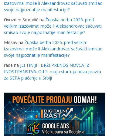
izazovima: može li Aleksandrovac sačuvati smisao
svoje najpoznatije manifestacije?
Gvozden Smradić
na
Župska berba 2026. pred
velikim izazovima: može li Aleksandrovac sačuvati
smisao svoje najpoznatije manifestacije?
Milisav
na
Župska berba 2026. pred velikim
izazovima: može li Aleksandrovac sačuvati smisao
svoje najpoznatije manifestacije?
rade
na
JEFTINIJI I BRŽI PRENOS NOVCA IZ
INOSTRANSTVA: Od 5. maja startuju nova pravila
za SEPA plaćanja u Srbiji