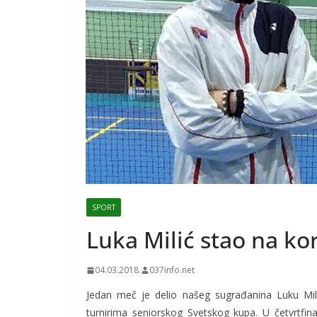
SPORT
Luka Milić stao na ko
04.03.2018.
037info.net
Jedan meč je delio našeg sugrađanina Luku Mil
turnirima seniorskog Svetskog kupa. U četvrtf