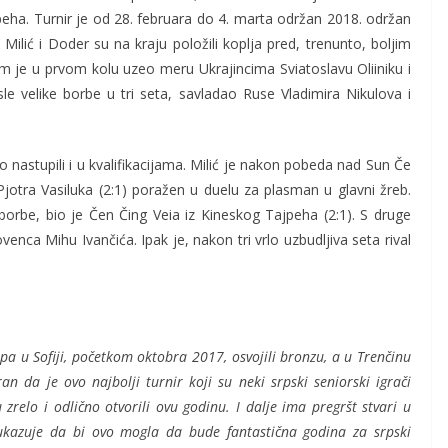
ajpeha. Turnir je od 28. februara do 4. marta održan 2018. održan
Milić i Doder su na kraju položili koplja pred, trenunto, boljim
dem je u prvom kolu uzeo meru Ukrajincima Sviatoslavu Oliiniku i
sle velike borbe u tri seta, savladao Ruse Vladimira Nikulova i
 nastupili i u kvalifikacijama. Milić je nakon pobeda nad Sun Če
Pjotra Vasiluka (2:1) poražen u duelu za plasman u glavni žreb.
 borbe, bio je Čen Čing Veia iz Kineskog Tajpeha (2:1). S druge
venca Mihu Ivančića. Ipak je, nakon tri vrlo uzbudljiva seta rival
pa u Sofiji, početkom oktobra 2017, osvojili bronzu, a u Trenčinu
n da je ovo najbolji turnir koji su neki srpski seniorski igrači
zrelo i odlično otvorili ovu godinu. I dalje ima pregršt stvari u
ukazuje da bi ovo mogla da bude fantastična godina za srpski