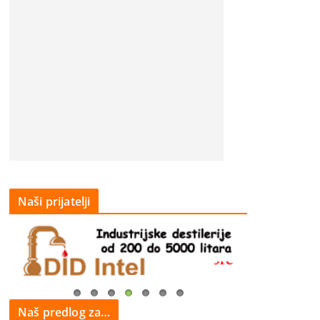
Naši prijatelji
Naš predlog za…