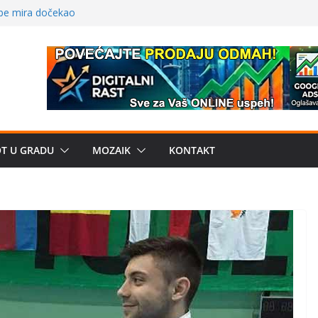
 – električni
žbe mira dočekao
a: može li
poznatije
crkveni projekat: Gde
leđu i sekularne
e biznis? Umesto
OT U GRADU
MOZAIK
KONTAKT
uju“ privatne