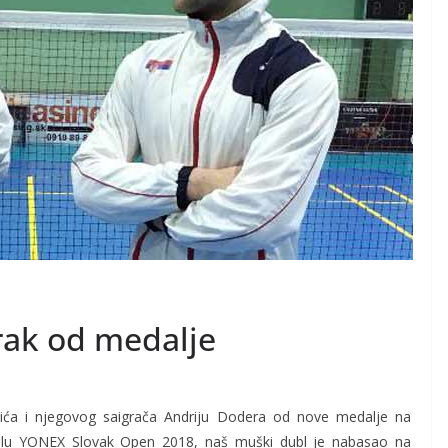
rak od medalje
ića i njegovog saigrača Andriju Dodera od nove medalje na
inalu YONEX Slovak Open 2018, naš muški dubl je nabasao na