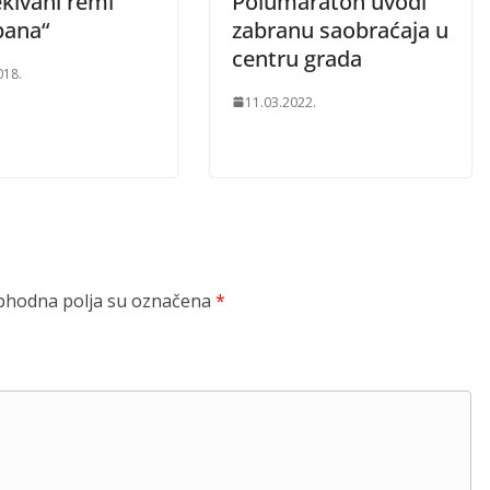
kivani remi
Polumaraton uvodi
pana“
zabranu saobraćaja u
centru grada
018.
11.03.2022.
hodna polja su označena
*