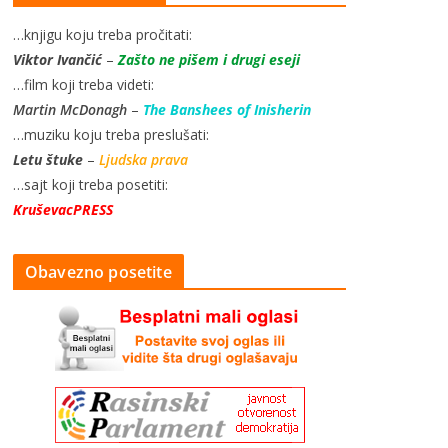
…knjigu koju treba pročitati:
Viktor Ivančić
–
Zašto ne pišem i drugi eseji
…film koji treba videti:
Martin McDonagh
–
The Banshees of Inisherin
…muziku koju treba preslušati:
Letu štuke
–
Ljudska prava
…sajt koji treba posetiti:
KruševacPRESS
Obavezno posetite