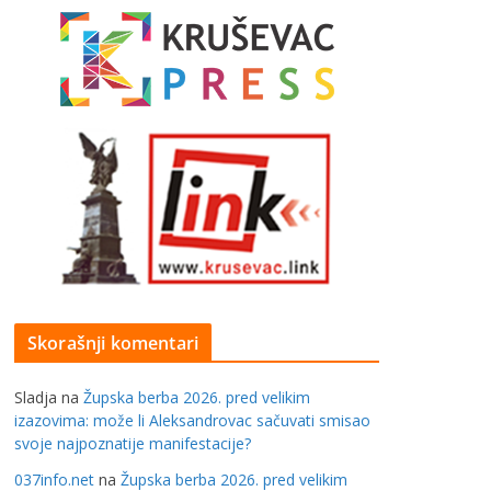
Skorašnji komentari
Sladja
na
Župska berba 2026. pred velikim
izazovima: može li Aleksandrovac sačuvati smisao
svoje najpoznatije manifestacije?
037info.net
na
Župska berba 2026. pred velikim