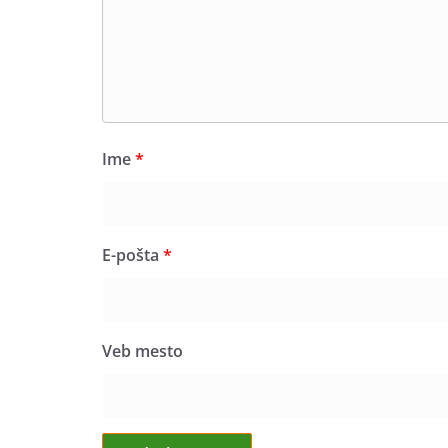
Ime
*
E-pošta
*
Veb mesto