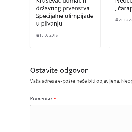
Kruševac domaćin
Neoče
državnog prvenstva
„čara
Specijalne olimpijade
21.10.2
u plivanju
15.03.2018.
Ostavite odgovor
Vaša adresa e-pošte neće biti objavljena.
Neop
Komentar
*