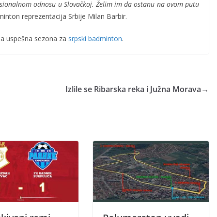
sionalnom odnosu u Slovačkoj. Želim im da ostanu na ovom putu
inton reprezentacija Srbije Milan Barbir.
dna uspešna sezona za
srpski badminton
.
Izlile se Ribarska reka i Južna Morava
→