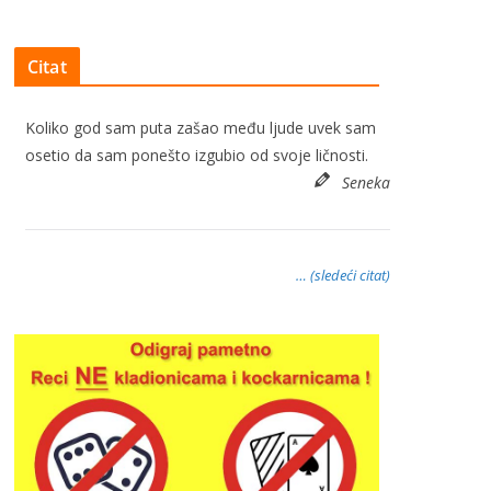
Citat
Koliko god sam puta zašao među ljude uvek sam
osetio da sam ponešto izgubio od svoje ličnosti.
Seneka
… (sledeći citat)