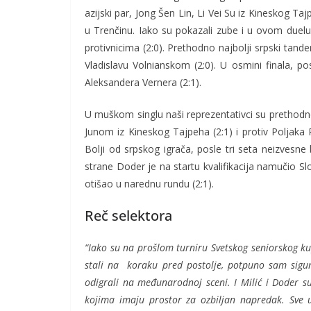
azijski par, Jong Šen Lin, Li Vei Su iz Kineskog T
u Trenčinu. Iako su pokazali zube i u ovom duelu 
protivnicima (2:0). Prethodno najbolji srpski tan
Vladislavu Volnianskom (2:0). U osmini finala, po
Aleksandera Vernera (2:1).
U muškom singlu naši reprezentativci su prethodno
Junom iz Kineskog Tajpeha (2:1) i protiv Poljaka 
Bolji od srpskog igrača, posle tri seta neizvesne
strane Doder je na startu kvalifikacija namučio Slo
otišao u narednu rundu (2:1).
Reč selektora
“Iako su na prošlom turniru Svetskog seniorskog ku
stali na koraku pred postolje, potpuno sam sigura
odigrali na međunarodnoj sceni. I Milić i Doder su 
kojima imaju prostor za ozbiljan napredak. Sve 