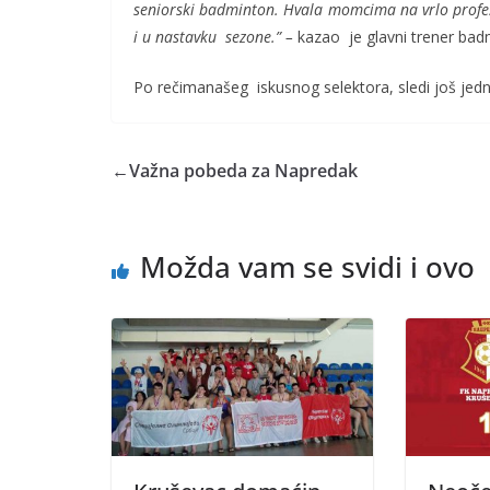
seniorski badminton. Hvala momcima na vrlo profe
i u nastavku sezone.” –
kazao je glavni trener badm
Po rečimanašeg iskusnog selektora, sledi još je
←
Važna pobeda za Napredak
Možda vam se svidi i ovo