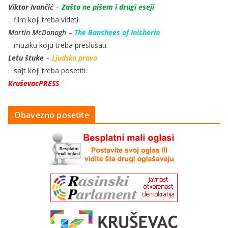
Viktor Ivančić
–
Zašto ne pišem i drugi eseji
…film koji treba videti:
Martin McDonagh
–
The Banshees of Inisherin
…muziku koju treba preslušati:
Letu štuke
–
Ljudska prava
…sajt koji treba posetiti:
KruševacPRESS
Obavezno posetite