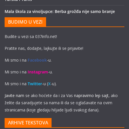
Mala škola za vinoljupce: Berba grožđa nije samo branje
BUDIMO U VEZI
Budite u vezi sa 037info.net!
Pratite nas, dodajte, lajkujte ili se prijavite!
Mi smo i na
Facebook
-u.
Mi smo i na
Instagram
-u.
Mi smo i na
Twitter
-u (
X
-u).
Javite nam
se ako hoćete da i za Vas
napravimo lep sajt
, ako
želite da saradjujete sa nama ili da se oglašavate na ovim
stranicama (koje gledaju hiljade ljudi svakog dana).
ARHIVE TEKSTOVA