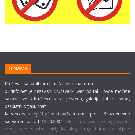
O NAMA
Kruševac sa okolinom je naša osnovna tema.
037info.net je nezavisni kruševački web portal - ovde možete
saznati sve o Kruševcu: vesti, privreda, galerija, kultura, sport,
besplatni oglasi, chat...
Mi smo najstariji "živi" kruševački Internet portal. Svakodnevno
sa Vama još od 12.03.2004.
Mi nismo zvanično registrovani
medij, već privatna inicijativa (koja traje i ima na hiljade