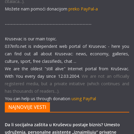
čitalaca...).
Možete nam pomoći donacijom
preko PayPal-a
----------------------------------------------------------
Krusevac is our main topic.
037info.net is independent web portal of Krusevac - here you
can find out all about Krusevac: news, economy, galleries,
culture, sport, free classifieds, chat ...
We are the oldest "still alive" Internet portal from Kruševac.
With You every day since 12.03.2004.
We are not an officially
registered media, but a private initiative (which continues and
has thousands of readers...).
You can help us through donation
using PayPal
NAJNOVIJE VESTI
Da li socijalna zaštita u Kruševcu postaje biznis? Umesto
udruženja, personalne asistente „iznajmljuju“ privatne