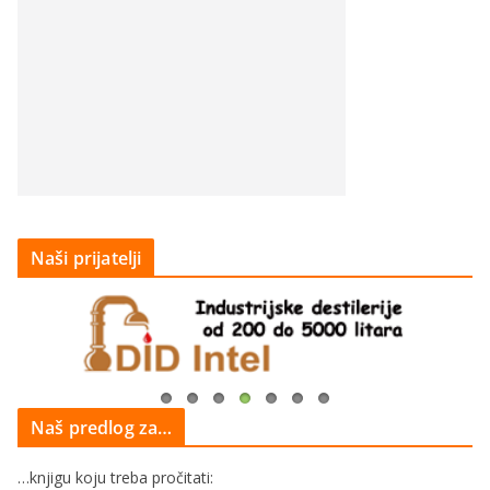
Naši prijatelji
Naš predlog za…
…knjigu koju treba pročitati: