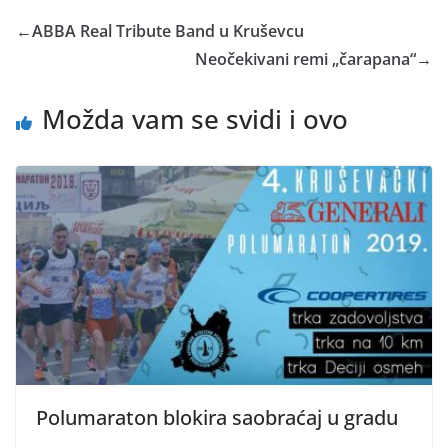
←
ABBA Real Tribute Band u Kruševcu
Neočekivani remi „čarapana“
→
Možda vam se svidi i ovo
Polumaraton blokira saobraćaj u gradu