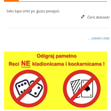
Seks lupa smrt po guzici pevajući.
Čarls Bukovski
… (sledeći citat)