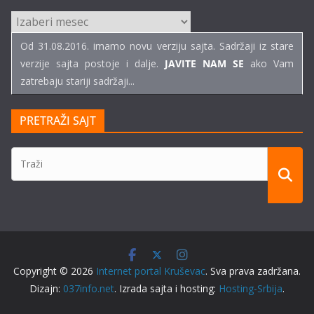
ARHIVE
TEKSTOVA
Od 31.08.2016. imamo novu verziju sajta. Sadržaji iz stare
verzije sajta postoje i dalje.
JAVITE NAM SE
ako Vam
zatrebaju stariji sadržaji...
PRETRAŽI SAJT
Copyright © 2026
Internet portal Kruševac
. Sva prava zadržana.
Dizajn:
037info.net
. Izrada sajta i hosting:
Hosting-Srbija
.