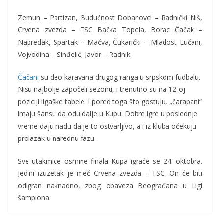
Zemun – Partizan, Budućnost Dobanovci – Radnički Niš,
Crvena zvezda – TSC Bačka Topola, Borac Čačak –
Napredak, Spartak – Mačva, Čukarički – Mladost Lučani,
Vojvodina – Sinđelić, Javor – Radnik.
Čačani
su deo karavana drugog ranga u srpskom fudbalu.
Nisu najbolje započeli sezonu, i trenutno su na 12-oj
poziciji ligaške tabele. I pored toga što gostuju, „čarapani“
imaju šansu da odu dalje u Kupu. Dobre igre u poslednje
vreme daju nadu da je to ostvarljivo, a i iz kluba očekuju
prolazak u narednu fazu.
Sve utakmice osmine finala Kupa igraće se 24. oktobra.
Jedini izuzetak je meč Crvena zvezda – TSC. On će biti
odigran naknadno, zbog obaveza Beograđana u Ligi
šampiona.