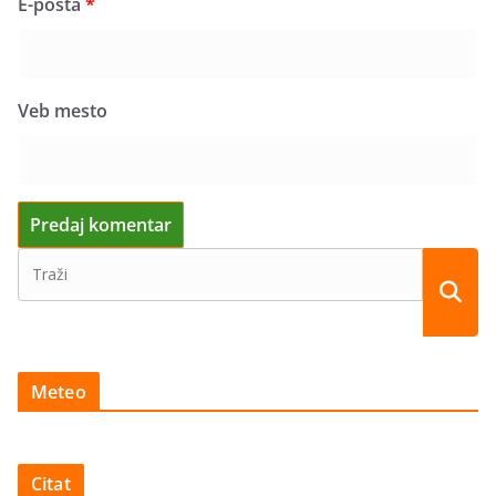
E-pošta
*
Veb mesto
Meteo
Citat