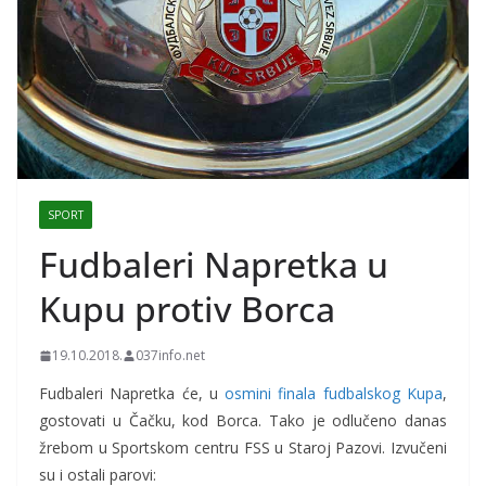
SPORT
Fudbaleri Napretka u
Kupu protiv Borca
19.10.2018.
037info.net
Fudbaleri Napretka će, u
osmini finala fudbalskog Kupa
,
gostovati u Čačku, kod Borca. Tako je odlučeno danas
žrebom u Sportskom centru FSS u Staroj Pazovi. Izvučeni
su i ostali parovi: