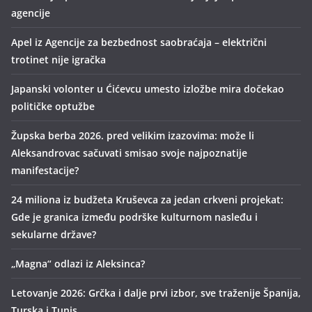
agencije
Apel iz Agencije za bezbednost saobraćaja – električni
trotinet nije igračka
Japanski volonter u Ćićevcu umesto izložbe mira dočekao
političke optužbe
Župska berba 2026. pred velikim izazovima: može li
Aleksandrovac sačuvati smisao svoje najpoznatije
manifestacije?
24 miliona iz budžeta Kruševca za jedan crkveni projekat:
Gde je granica između podrške kulturnom nasleđu i
sekularne države?
„Magna“ odlazi iz Aleksinca?
Letovanje 2026: Grčka i dalje prvi izbor, sve traženije Španija,
Turska i Tunis