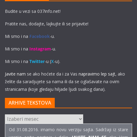
Budite u vezi sa 037info.net!
Pratite nas, dodajte, lajkujte ili se prijavite!
Mi smo i na
Facebook
-u.
Mi smo i na
Instagram
-u.
Mi smo i na
Twitter
-u (
X
-u).
Javite nam
se ako hoćete da i za Vas
napravimo lep sajt
, ako
želite da saradjujete sa nama ili da se oglašavate na ovim
stranicama (koje gledaju hiljade ljudi svakog dana).
ARHIVE TEKSTOVA
ARHIVE
TEKSTOVA
Od 31.08.2016. imamo novu verziju sajta. Sadržaji iz stare