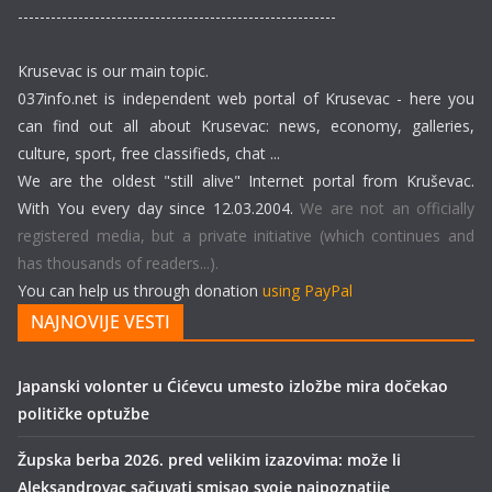
----------------------------------------------------------
Krusevac is our main topic.
037info.net is independent web portal of Krusevac - here you
can find out all about Krusevac: news, economy, galleries,
culture, sport, free classifieds, chat ...
We are the oldest "still alive" Internet portal from Kruševac.
With You every day since 12.03.2004.
We are not an officially
registered media, but a private initiative (which continues and
has thousands of readers...).
You can help us through donation
using PayPal
NAJNOVIJE VESTI
Japanski volonter u Ćićevcu umesto izložbe mira dočekao
političke optužbe
Župska berba 2026. pred velikim izazovima: može li
Aleksandrovac sačuvati smisao svoje najpoznatije