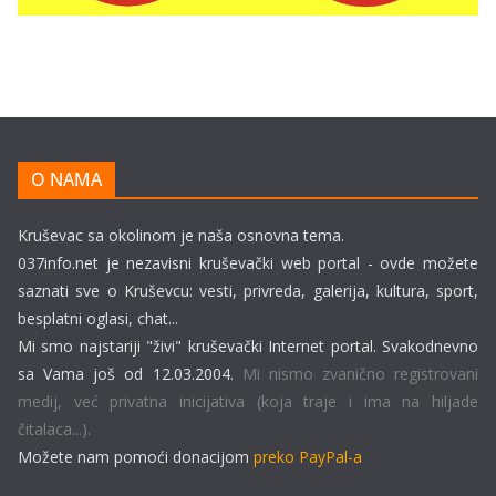
O NAMA
Kruševac sa okolinom je naša osnovna tema.
037info.net je nezavisni kruševački web portal - ovde možete
saznati sve o Kruševcu: vesti, privreda, galerija, kultura, sport,
besplatni oglasi, chat...
Mi smo najstariji "živi" kruševački Internet portal. Svakodnevno
sa Vama još od 12.03.2004.
Mi nismo zvanično registrovani
medij, već privatna inicijativa (koja traje i ima na hiljade
čitalaca...).
Možete nam pomoći donacijom
preko PayPal-a