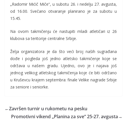
„Radomir Mićič Miče“, u subotu 26. i nedelju 27. avgusta,
od 16.00. Svečano otvaranje planirano je za subotu u
15.45.
Na ovom takmičenju će nastupiti mladi atletičari iz 26
klubova sa teritorije centralne Srbije.
Želja organizatora je da što veći broj naših sugrađana
dođe i pogleda još jedno atletsko takmičenje koje se
održava u našem gradu. Ujedno, ovo je i najava još
jednog velikog atletskog takmičenja koje će biti održano
u Kruševcu krajem septembra: finale Velike nagrade Srbije
za seniore i seniorke.
←
Završen turnir u rukometu na pesku
Promotivni vikend „Planina za sve“ 25-27. avgusta
→