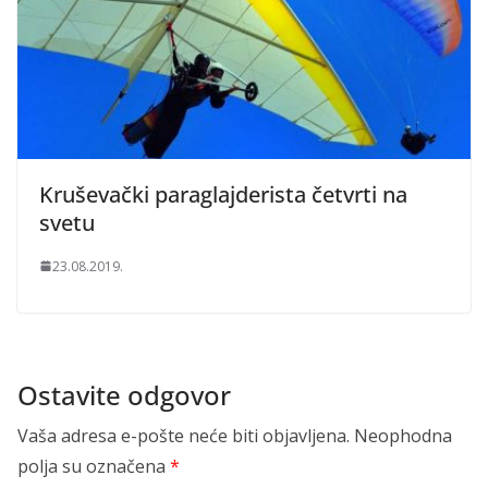
Kruševački paraglajderista četvrti na
svetu
23.08.2019.
Ostavite odgovor
Vaša adresa e-pošte neće biti objavljena.
Neophodna
polja su označena
*