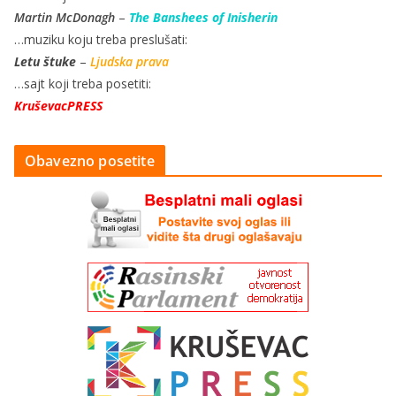
Martin McDonagh
–
The Banshees of Inisherin
…muziku koju treba preslušati:
Letu štuke
–
Ljudska prava
…sajt koji treba posetiti:
KruševacPRESS
Obavezno posetite