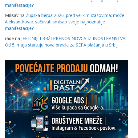
manifestacije?
Milisav
na
Župska berba 2026. pred velikim izazovima: može li
Aleksandrovac sačuvati smisao svoje najpoznatije
manifestacije?
rade
na
JEFTINIJI I BRŽI PRENOS NOVCA IZ INOSTRANSTVA:
Od 5. maja startuju nova pravila za SEPA plaćanja u Srbiji