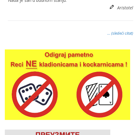
Nada je san u budnom stanju.
Aristotel
… (sledeći citat)