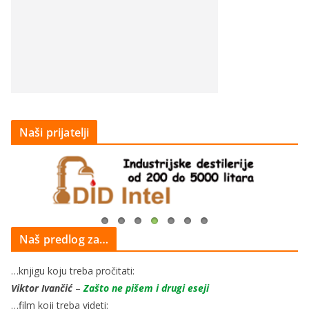
Naši prijatelji
Naš predlog za…
…knjigu koju treba pročitati:
Viktor Ivančić
–
Zašto ne pišem i drugi eseji
…film koji treba videti: