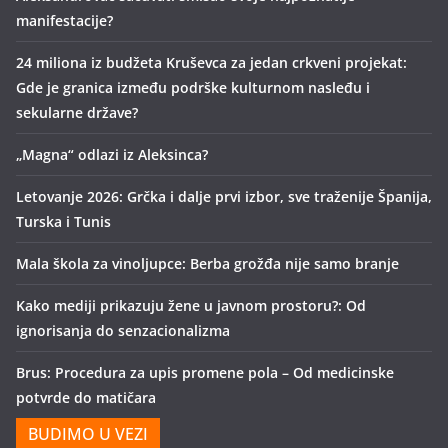
manifestacije?
24 miliona iz budžeta Kruševca za jedan crkveni projekat:
Gde je granica između podrške kulturnom nasleđu i
sekularne države?
„Magna“ odlazi iz Aleksinca?
Letovanje 2026: Grčka i dalje prvi izbor, sve traženije Španija,
Turska i Tunis
Mala škola za vinoljupce: Berba grožđa nije samo branje
Kako mediji prikazuju žene u javnom prostoru?: Od
ignorisanja do senzacionalizma
Brus: Procedura za upis promene pola – Od medicinske
potvrde do matičara
BUDIMO U VEZI