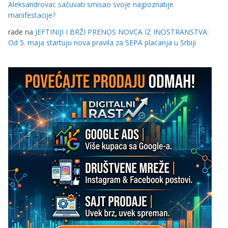
Aleksandrovac sačuvati smisao svoje najpoznatije
manifestacije?
rade
na
JEFTINIJI I BRŽI PRENOS NOVCA IZ INOSTRANSTVA:
Od 5. maja startuju nova pravila za SEPA plaćanja u Srbiji