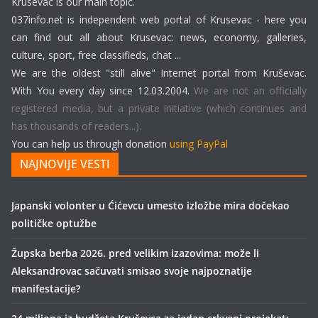
Krusevac is our main topic.
037info.net is independent web portal of Krusevac - here you
can find out all about Krusevac: news, economy, galleries,
culture, sport, free classifieds, chat ...
We are the oldest "still alive" Internet portal from Kruševac.
With You every day since 12.03.2004.
We are not an officially
registered media, but a private initiative (which continues and
has thousands of readers...).
You can help us through donation
using PayPal
NAJNOVIJE VESTI
Japanski volonter u Ćićevcu umesto izložbe mira dočekao
političke optužbe
Župska berba 2026. pred velikim izazovima: može li
Aleksandrovac sačuvati smisao svoje najpoznatije
manifestacije?