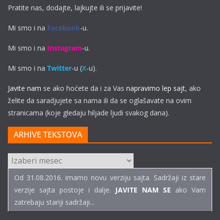
Pratite nas, dodajte, lajkujte ili se prijavite!
Mi smo i na
Facebook
-u.
Mi smo i na
Instagram
-u.
Mi smo i na
Twitter
-u (
X
-u).
Javite nam
se ako hoćete da i za Vas
napravimo lep sajt
, ako
želite da saradjujete sa nama ili da se oglašavate na ovim
stranicama (koje gledaju hiljade ljudi svakog dana).
ARHIVE TEKSTOVA
ARHIVE
TEKSTOVA
Od 31.08.2016. imamo novu verziju sajta. Sadržaji iz stare
verzije sajta postoje i dalje.
JAVITE NAM SE
ako Vam
zatrebaju stariji sadržaji...