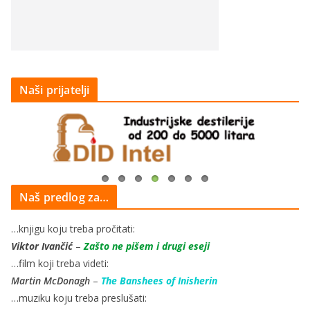
Naši prijatelji
Naš predlog za…
…knjigu koju treba pročitati:
Viktor Ivančić
–
Zašto ne pišem i drugi eseji
…film koji treba videti:
Martin McDonagh
–
The Banshees of Inisherin
…muziku koju treba preslušati: