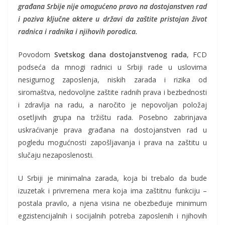
građana Srbije nije omogućeno pravo na dostojanstven rad
i poziva ključne aktere u državi da zaštite pristojan život
radnica i radnika i njihovih porodica.
Povodom
Svetskog dana dostojanstvenog rada
, FCD
podseća da mnogi radnici u Srbiji rade u uslovima
nesigurnog zaposlenja, niskih zarada i rizika od
siromaštva, nedovoljne zaštite radnih prava i bezbednosti
i zdravlja na radu, a naročito je nepovoljan položaj
osetljivih grupa na tržištu rada. Posebno zabrinjava
uskraćivanje prava građana na dostojanstven rad u
pogledu mogućnosti zapošljavanja i prava na zaštitu u
slučaju nezaposlenosti.
U Srbiji je minimalna zarada, koja bi trebalo da bude
izuzetak i privremena mera koja ima zaštitnu funkciju –
postala pravilo, a njena visina ne obezbeđuje minimum
egzistencijalnih i socijalnih potreba zaposlenih i njihovih