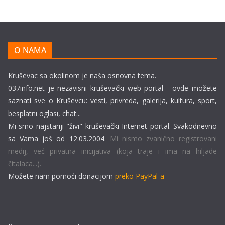
O NAMA
Kruševac sa okolinom je naša osnovna tema.
037info.net je nezavisni kruševački web portal - ovde možete
saznati sve o Kruševcu: vesti, privreda, galerija, kultura, sport,
besplatni oglasi, chat...
Mi smo najstariji "živi" kruševački Internet portal. Svakodnevno
sa Vama još od 12.03.2004.
Mi nismo zvanično registrovani
medij, već privatna inicijativa (koja traje i ima na hiljade
čitalaca...).
Možete nam pomoći donacijom
preko PayPal-a
----------------------------------------------------------