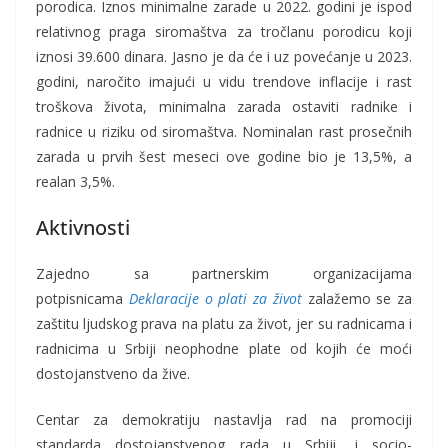
porodica. Iznos minimalne zarade u 2022. godini je ispod
relativnog praga siromaštva za tročlanu porodicu koji
iznosi 39.600 dinara. Jasno je da će i uz povećanje u 2023.
godini, naročito imajući u vidu trendove inflacije i rast
troškova života, minimalna zarada ostaviti radnike i
radnice u riziku od siromaštva. Nominalan rast prosečnih
zarada u prvih šest meseci ove godine bio je 13,5%, a
realan 3,5%.
Aktivnosti
Zajedno sa partnerskim organizacijama
potpisnicama
Deklaracije o plati za život
zalažemo se za
zaštitu ljudskog prava na platu za život, jer su radnicama i
radnicima u Srbiji neophodne plate od kojih će moći
dostojanstveno da žive.
Centar za demokratiju nastavlja rad na promociji
standarda dostojanstvenog rada u Srbiji, i socio-