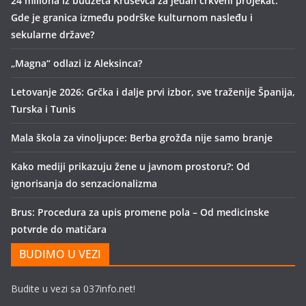
24 miliona iz budžeta Kruševca za jedan crkveni projekat:
Gde je granica između podrške kulturnom nasleđu i
sekularne države?
„Magna“ odlazi iz Aleksinca?
Letovanje 2026: Grčka i dalje prvi izbor, sve traženije Španija,
Turska i Tunis
Mala škola za vinoljupce: Berba grožđa nije samo branje
Kako mediji prikazuju žene u javnom prostoru?: Od
ignorisanja do senzacionalizma
Brus: Procedura za upis promene pola – Od medicinske
potvrde do matičara
BUDIMO U VEZI
Budite u vezi sa 037info.net!