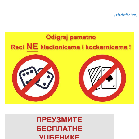
… (sledeći citat)