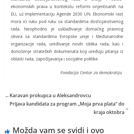
ekonomskih prava u kontekstu reformi orijentisanih na
EU, uz implementaciju Agende 2030 UN. Ekonomski rast
mora ići ruku pod ruku sa standardima dostojanstvenog
rada. Neophodno je usklađivanje domaćeg pravnog
okvira sa standardima Evropske unije i Međunarodne
organizacije rada, uređivanje novih oblika rada, kao i
donošenje strateških dokumenata koji uređuju pitanja iz
oblasti rada, zapošljavanja i socijalne politike.
Fondacija Centar za demokratiju
←
Karavan prokupca u Aleksandrovcu
Prijava kandidata za program „Moja prva plata“ do
→
kraja oktobra
Možda vam se svidi i ovo