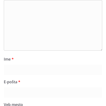
Ime
*
E-pošta
*
Veb mesto