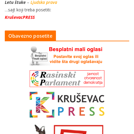
Letu štuke
–
Ljudska prava
…sajt koji treba posetiti:
KruševacPRESS
Obavezno posetite