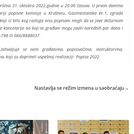
avršena 31. oktobra 2022.godine u 20.00 časova. U prvim danima
riji popisne komisije u Kruševcu, Gazimestanska br.1, zgrada
 koji iz bilo kog razloga nisu popisani mogli da se jave dežurnom
ne kancelarije na koji se građani mogu javiti narednih par dana i
-798 ili 066/8888037.
zahvaljuje se svim građanima, popisivačima, instruktorima,
, koji su doprineli uspešnoj realizaciji Popisa 2022.
Nastavlja se režim izmena u saobraćaju
→