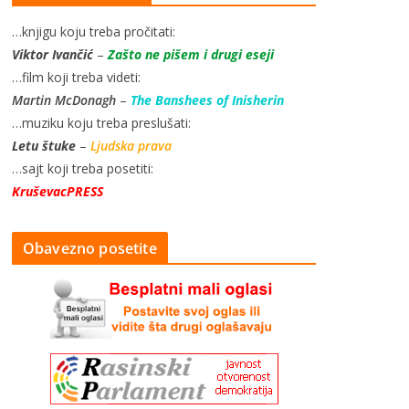
…knjigu koju treba pročitati:
Viktor Ivančić
–
Zašto ne pišem i drugi eseji
…film koji treba videti:
Martin McDonagh
–
The Banshees of Inisherin
…muziku koju treba preslušati:
Letu štuke
–
Ljudska prava
…sajt koji treba posetiti:
KruševacPRESS
Obavezno posetite