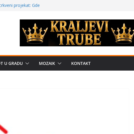
a: može li
poznatije
crkveni projekat: Gde
leđu i sekularne
ve traženije Španija,
žbe mira dočekao
OT U GRADU
MOZAIK
KONTAKT