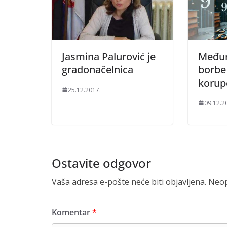
Jasmina Palurović je
Međun
gradonačelnica
borbe
korup
25.12.2017.
09.12.2
Ostavite odgovor
Vaša adresa e-pošte neće biti objavljena.
Neop
Komentar
*