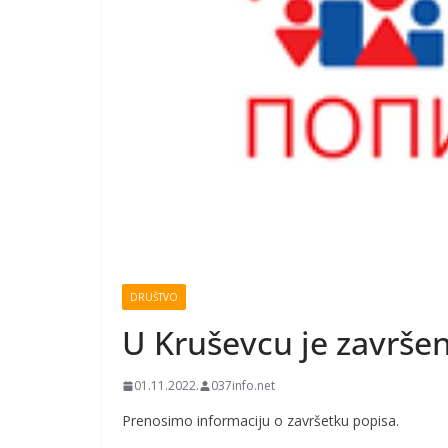
DRUŠTVO
U Kruševcu je završe
01.11.2022.
037info.net
Prenosimo informaciju o završetku popisa.