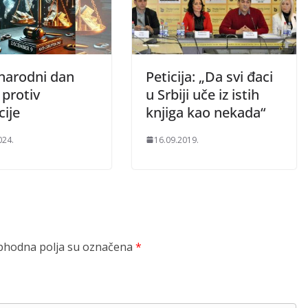
arodni dan
Peticija: „Da svi đaci
 protiv
u Srbiji uče iz istih
cije
knjiga kao nekada“
024.
16.09.2019.
hodna polja su označena
*