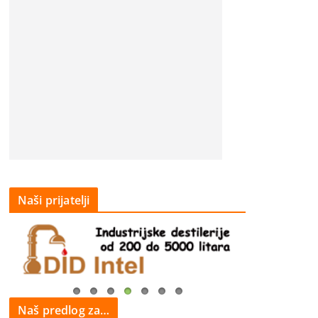
Naši prijatelji
Naš predlog za…