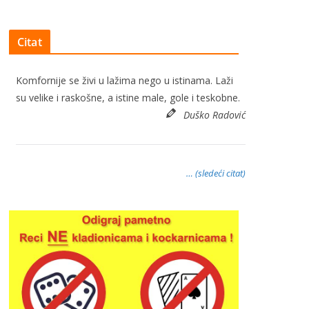
Citat
Komfornije se živi u lažima nego u istinama. Laži
su velike i raskošne, a istine male, gole i teskobne.
Duško Radović
… (sledeći citat)