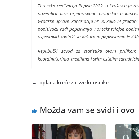
Terenska realizacija Popisa 2022. u Kruševcu je z
novembra biće organizovano dežurstvo u kancela
Gradske uprave, kancelarija br. 8, kako bi građani
popisivaču radi popisivanja. Kontakt telefon popis
uspostaviti kontakt sa dežurnim popisivačem je 440
Republički zavod za statistiku ovom prilikom 
koordinatorima, medijima i svim ostalim saradnicima
←
Toplana kreće za sve korisnike
Možda vam se svidi i ovo