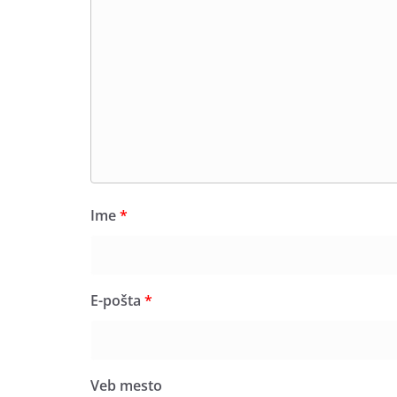
Ime
*
E-pošta
*
Veb mesto