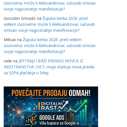
izazovima: može li Aleksandrovac sačuvati smisao
svoje najpoznatije manifestacije?
Gvozden Smradić
na
Župska berba 2026. pred
velikim izazovima: može li Aleksandrovac sačuvati
smisao svoje najpoznatije manifestacije?
Milisav
na
Župska berba 2026. pred velikim
izazovima: može li Aleksandrovac sačuvati smisao
svoje najpoznatije manifestacije?
rade
na
JEFTINIJI I BRŽI PRENOS NOVCA IZ
INOSTRANSTVA: Od 5. maja startuju nova pravila
za SEPA plaćanja u Srbiji