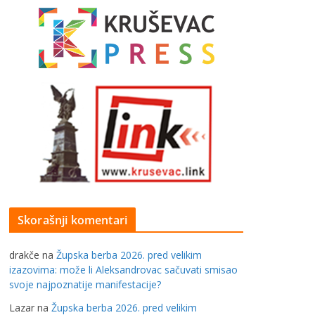
Skorašnji komentari
drakče
na
Župska berba 2026. pred velikim
izazovima: može li Aleksandrovac sačuvati smisao
svoje najpoznatije manifestacije?
Lazar
na
Župska berba 2026. pred velikim