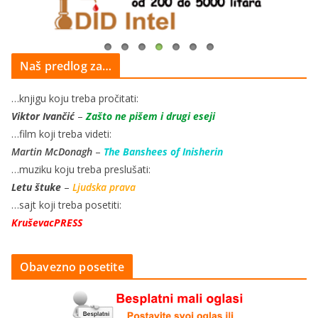
Naš predlog za…
…knjigu koju treba pročitati:
Viktor Ivančić
–
Zašto ne pišem i drugi eseji
…film koji treba videti:
Martin McDonagh
–
The Banshees of Inisherin
…muziku koju treba preslušati:
Letu štuke
–
Ljudska prava
…sajt koji treba posetiti:
KruševacPRESS
Obavezno posetite