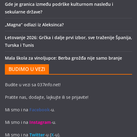
Gde je granica između podrške kulturnom nasleđu i
sekularne države?
„Magna“ odlazi iz Aleksinca?
Letovanje 2026: Grčka i dalje prvi izbor, sve traženije Španija,
Turska i Tunis
Mala škola za vinoljupce: Berba grožđa nije samo branje
BUDIMO U VEZI
Budite u vezi sa 037info.net!
Pratite nas, dodajte, lajkujte ili se prijavite!
Mi smo i na
Facebook
-u.
Mi smo i na
Instagram
-u.
Mi smo i na
Twitter
-u (
X
-u).