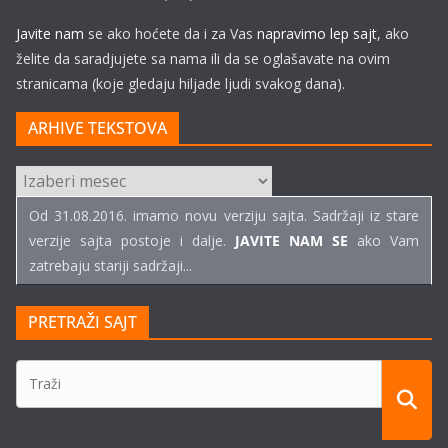
Javite nam
se ako hoćete da i za Vas
napravimo lep sajt
, ako
želite da saradjujete sa nama ili da se oglašavate na ovim
stranicama (koje gledaju hiljade ljudi svakog dana).
ARHIVE TEKSTOVA
ARHIVE
TEKSTOVA
Od 31.08.2016. imamo novu verziju sajta. Sadržaji iz stare
verzije sajta postoje i dalje.
JAVITE NAM SE
ako Vam
zatrebaju stariji sadržaji...
PRETRAŽI SAJT