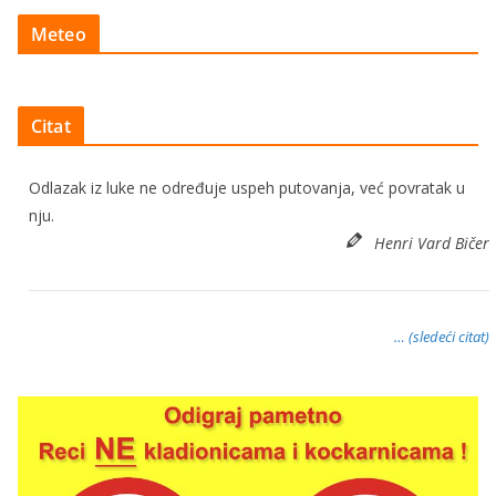
Meteo
Citat
Odlazak iz luke ne određuje uspeh putovanja, već povratak u
nju.
Henri Vard Bičer
… (sledeći citat)