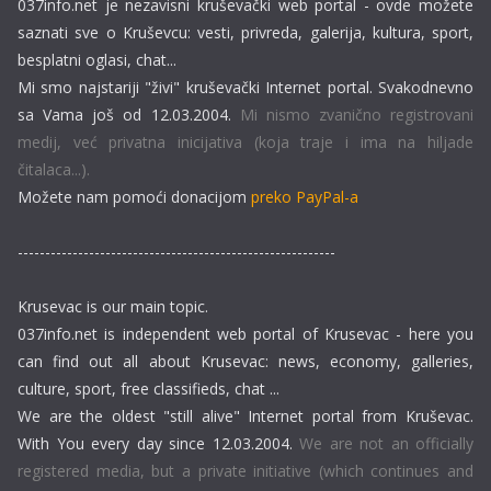
037info.net je nezavisni kruševački web portal - ovde možete
saznati sve o Kruševcu: vesti, privreda, galerija, kultura, sport,
besplatni oglasi, chat...
Mi smo najstariji "živi" kruševački Internet portal. Svakodnevno
sa Vama još od 12.03.2004.
Mi nismo zvanično registrovani
medij, već privatna inicijativa (koja traje i ima na hiljade
čitalaca...).
Možete nam pomoći donacijom
preko PayPal-a
----------------------------------------------------------
Krusevac is our main topic.
037info.net is independent web portal of Krusevac - here you
can find out all about Krusevac: news, economy, galleries,
culture, sport, free classifieds, chat ...
We are the oldest "still alive" Internet portal from Kruševac.
With You every day since 12.03.2004.
We are not an officially
registered media, but a private initiative (which continues and