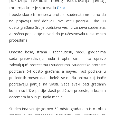
pokazuju rezultati novog istraživanja javnog
mnjenja koje je sprovela
Crta
.
I posle skoro tri meseca protesti studenata ne samo da
ne jenjavaju, već dobijaju sve veću podršku. Oko 80
odsto građana Srbije podržava većinu zahteva studenata,
a trećina populacije navodi da je učestvovala u aktuelnim
protestima.
Umesto besa, straha i zabrinutosti, među građanima
sada preovladavaju nada i optimizam, i to upravo
zahvaljujući protestima i studentima. Studentske proteste
podržava 64 odsto građana, a najveći rast podrške u
poslednjih mesec dana beleži se među onima koji inače
podržavaju partije na vlasti. Sada svaki peti građanin
kojem su bliže partije vlasti podržava proteste, a krajem
decembra bilo ih je upola manje.
Studentima veruje gotovo 60 odsto građana a isto toliko