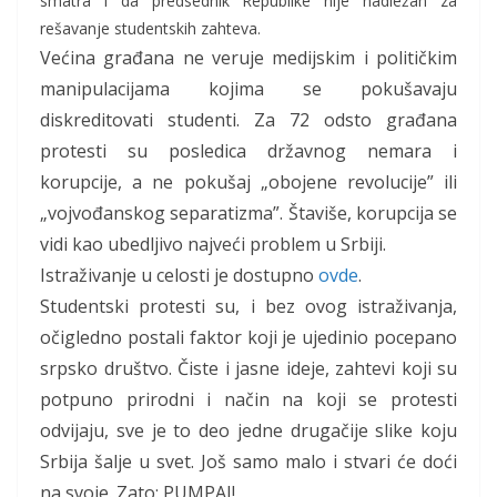
smatra i da predsednik Republike nije nadležan za
rešavanje studentskih zahteva.
Većina građana ne veruje medijskim i političkim
manipulacijama kojima se pokušavaju
diskreditovati studenti. Za 72 odsto građana
protesti su posledica državnog nemara i
korupcije, a ne pokušaj „obojene revolucije” ili
„vojvođanskog separatizma”. Štaviše, korupcija se
vidi kao ubedljivo najveći problem u Srbiji.
Istraživanje u celosti je dostupno
ovde
.
Studentski protesti su, i bez ovog istraživanja,
očigledno postali faktor koji je ujedinio pocepano
srpsko društvo. Čiste i jasne ideje, zahtevi koji su
potpuno prirodni i način na koji se protesti
odvijaju, sve je to deo jedne drugačije slike koju
Srbija šalje u svet. Još samo malo i stvari će doći
na svoje. Zato: PUMPAJ!