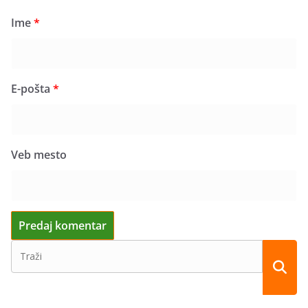
Ime
*
E-pošta
*
Veb mesto