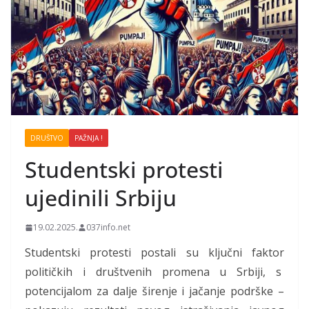
DRUŠTVO
PAŽNJA !
Studentski protesti
ujedinili Srbiju
19.02.2025.
037info.net
Studentski protesti postali su ključni faktor
političkih i društvenih promena u Srbiji, s
potencijalom za dalje širenje i jačanje podrške –