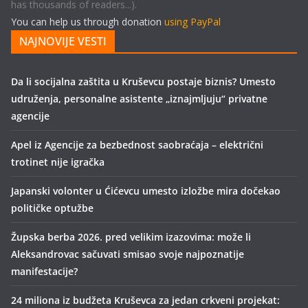
has thousands of readers...).
You can help us through donation
using PayPal
NAJNOVIJE VESTI
Da li socijalna zaštita u Kruševcu postaje biznis? Umesto
udruženja, personalne asistente „iznajmljuju“ privatne
agencije
Apel iz Agencije za bezbednost saobraćaja – električni
trotinet nije igračka
Japanski volonter u Ćićevcu umesto izložbe mira dočekao
političke optužbe
Župska berba 2026. pred velikim izazovima: može li
Aleksandrovac sačuvati smisao svoje najpoznatije
manifestacije?
24 miliona iz budžeta Kruševca za jedan crkveni projekat: