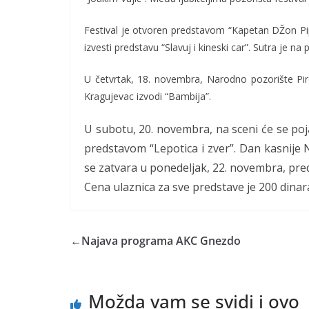
Festival je otvoren predstavom “Kapetan DŽon Pi
izvesti predstavu “Slavuj i kineski car”. Sutra je
U četvrtak, 18. novembra, Narodno pozorište Pir
Kragujevac izvodi “Bambija”.
U subotu, 20. novembra, na sceni će se poj
predstavom “Lepotica i zver”. Dan kasnije 
se zatvara u ponedeljak, 22. novembra, pr
Cena ulaznica za sve predstave je 200 dinar
←
Najava programa AKC Gnezdo
Možda vam se svidi i ovo