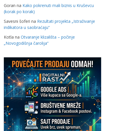
Goran
na
Kako pokrenuti mali biznis u Kruševcu
(korak po korak)
Savesni šoferi
na
Rezultati projekta „Istraživanje
indikatora u saobraćaju“
Kotla
na
Otvaranje klizališta – počinje
„Novogodišnja čarolija“