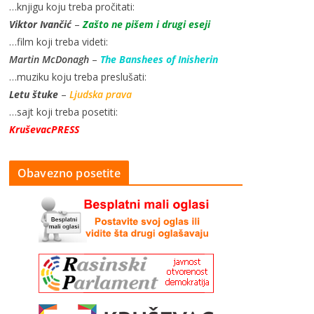
…knjigu koju treba pročitati:
Viktor Ivančić
–
Zašto ne pišem i drugi eseji
…film koji treba videti:
Martin McDonagh
–
The Banshees of Inisherin
…muziku koju treba preslušati:
Letu štuke
–
Ljudska prava
…sajt koji treba posetiti:
KruševacPRESS
Obavezno posetite