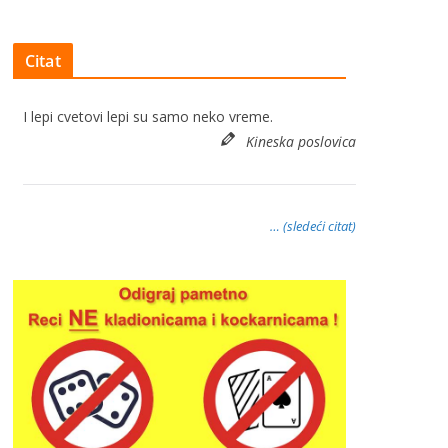
Citat
I lepi cvetovi lepi su samo neko vreme.
Kineska poslovica
… (sledeći citat)