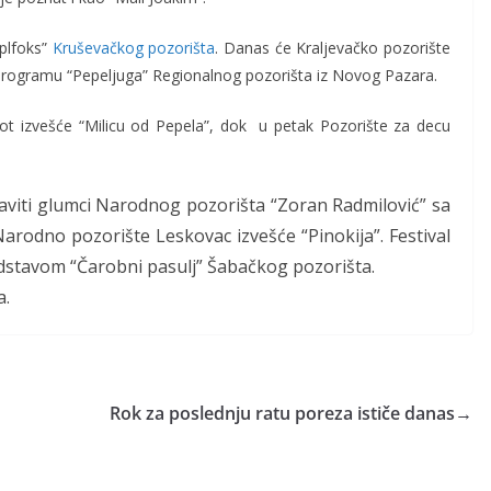
plfoks”
Kruševačkog pozorišta
. Danas će Kraljevačko pozorište
 na programu “Pepeljuga” Regionalnog pozorišta iz Novog Pazara.
ot izvešće “Milicu od Pepela”, dok u petak Pozorište za decu
aviti glumci Narodnog pozorišta “Zoran Radmilović” sa
Narodno pozorište Leskovac izvešće “Pinokija”. Festival
edstavom “Čarobni pasulj” Šabačkog pozorišta.
a.
Rok za poslednju ratu poreza ističe danas
→