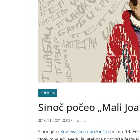
KULTURA
Sinoč počeo „Mali Jo
16.11.2021.
037info.net
Sinoć je u
Kruševačkom pozorištu
počeo 14. Fest
“Joakim Vujić”. Među ljubiteljima pozorišta festival