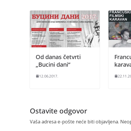
Od danas četvrti
Francu
„Bucini dani“
karav
12.06.2017.
22.11.2
Ostavite odgovor
Vaša adresa e-pošte neće biti objavljena.
Neop