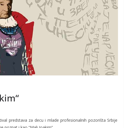
akim“
ival predstava za decu i mlade profesionalnih pozorišta Srbije
 je poznat i kao “Mali Joakim”.