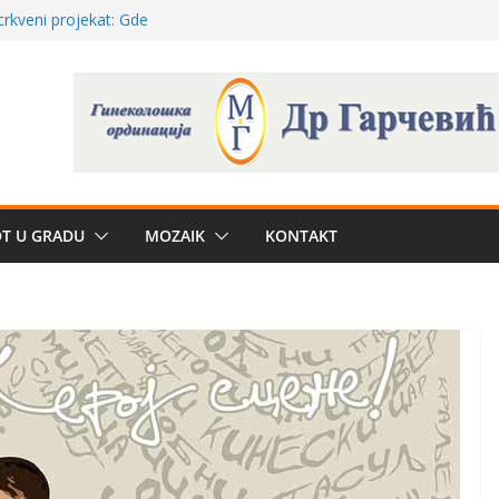
a: može li
poznatije
crkveni projekat: Gde
leđu i sekularne
ve traženije Španija,
žbe mira dočekao
OT U GRADU
MOZAIK
KONTAKT