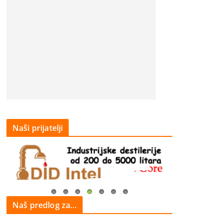
Naši prijatelji
Naš predlog za…