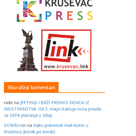
Skorašnji komentari
rade
na
JEFTINIJI I BRŽI PRENOS NOVCA IZ
INOSTRANSTVA: Od 5. maja startuju nova pravila
za SEPA plaćanja u Srbiji
037info.net
na
Kako pokrenuti mali biznis u
Kruševcu (korak po korak)