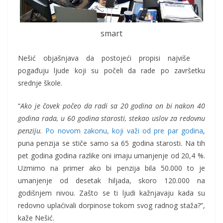
smart
Nešić objašnjava da postojeći propisi najviše
pogađuju ljude koji su počeli da rade po završetku
srednje škole.
“
Ako je čovek počeo da radi sa 20 godina on bi nakon 40
godina rada, u 60 godina starosti, stekao uslov za redovnu
penziju.
Po novom zakonu, koji važi od pre par godina
,
puna penzija se stiče samo sa 65 godina starosti. Na tih
pet godina godina razlike oni imaju umanjenje od 20,4 %.
Uzmimo na primer ako bi penzija bila 50.000 to je
umanjenje od desetak hiljada, skoro 120.000 na
godišnjem nivou. Zašto se ti ljudi kažnjavaju kada su
redovno uplaćivali dorpinose tokom svog radnog staža?”,
kaže Nešić.