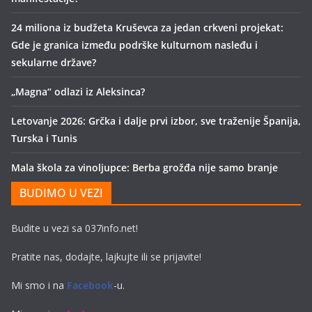
24 miliona iz budžeta Kruševca za jedan crkveni projekat:
Gde je granica između podrške kulturnom nasleđu i
sekularne države?
„Magna“ odlazi iz Aleksinca?
Letovanje 2026: Grčka i dalje prvi izbor, sve traženije Španija,
Turska i Tunis
Mala škola za vinoljupce: Berba grožđa nije samo branje
BUDIMO U VEZI
Budite u vezi sa 037info.net!
Pratite nas, dodajte, lajkujte ili se prijavite!
Mi smo i na
Facebook
-u.