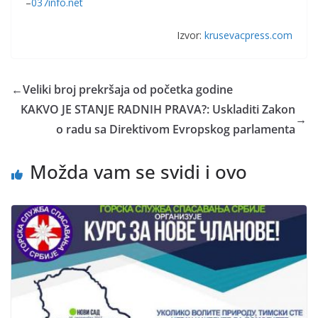
–
037info.net
Izvor:
krusevacpress.com
←
Veliki broj prekršaja od početka godine
KAKVO JE STANJE RADNIH PRAVA?: Uskladiti Zakon
→
o radu sa Direktivom Evropskog parlamenta
Možda vam se svidi i ovo