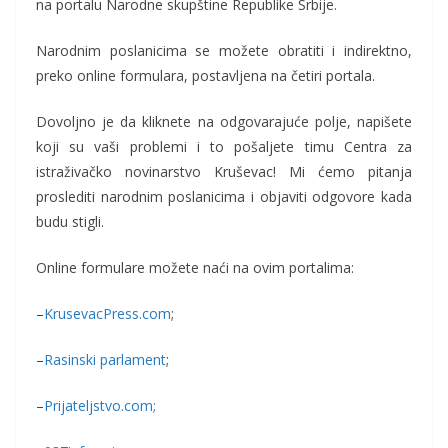
na portalu Narodne skupštine Republike Srbije.
Narodnim poslanicima se možete obratiti i indirektno,
preko online formulara, postavljena na četiri portala.
Dovoljno je da kliknete na odgovarajuće polje, napišete
koji su vaši problemi i to pošaljete timu Centra za
istraživačko novinarstvo Kruševac! Mi ćemo pitanja
proslediti narodnim poslanicima i objaviti odgovore kada
budu stigli.
Online formulare možete naći na ovim portalima:
–
KrusevacPress.com
;
–
Rasinski parlament
;
–
Prijateljstvo.com;