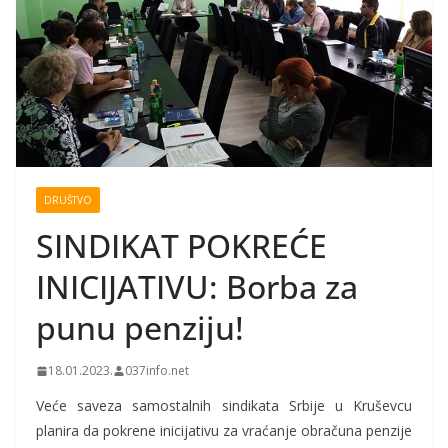
DRUŠTVO
SINDIKAT POKREĆE
INICIJATIVU: Borba za
punu penziju!
18.01.2023.
037info.net
Veće saveza samostalnih sindikata Srbije u Kruševcu
planira da pokrene inicijativu za vraćanje obračuna penzije