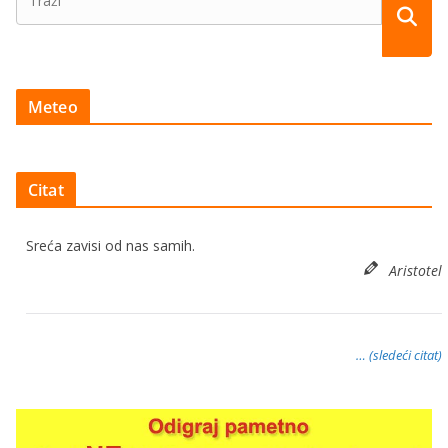
Meteo
Citat
Sreća zavisi od nas samih.
Aristotel
… (sledeći citat)