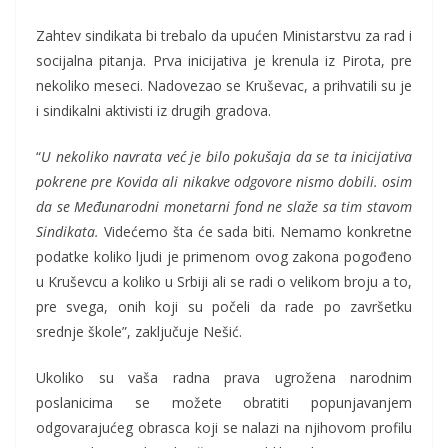
Zahtev sindikata bi trebalo da upućen Ministarstvu za rad i
socijalna pitanja. Prva inicijativa je krenula iz Pirota, pre
nekoliko meseci. Nadovezao se Kruševac, a prihvatili su je
i sindikalni aktivisti iz drugih gradova.
“
U nekoliko navrata već je bilo pokušaja da se ta inicijativa
pokrene pre Kovida ali nikakve odgovore nismo dobili. osim
da se Međunarodni monetarni fond ne slaže sa tim stavom
Sindikata.
Videćemo šta će sada biti. Nemamo konkretne
podatke koliko ljudi je primenom ovog zakona pogođeno
u Kruševcu a koliko u Srbiji ali se radi o velikom broju a to,
pre svega, onih koji su počeli da rade po završetku
srednje škole”, zaključuje Nešić.
Ukoliko su vaša radna prava ugrožena narodnim
poslanicima se možete obratiti popunjavanjem
odgovarajućeg obrasca koji se nalazi na njihovom profilu