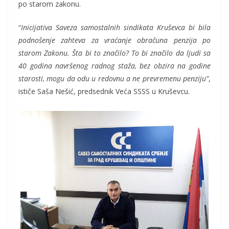
po starom zakonu.
“
Inicijativa Saveza samostalnih sindikata Kruševca bi bila
podnošenje zahteva za vraćanje obračuna penzija po
starom Zakonu. Šta bi to značilo? To bi značilo da ljudi sa
40 godina navršenog radnog staža, bez obzira na godine
starosti, mogu da odu u redovnu a ne prevremenu penziju”
,
ističe Saša Nešić, predsednik Veća SSSS u Kruševcu.