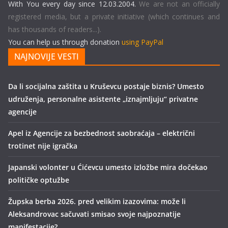
With You every day since 12.03.2004.
We are not an officially
registered media, but a private initiative (which continues and
has thousands of readers...).
You can help us through donation
using PayPal
NAJNOVIJE VESTI
Da li socijalna zaštita u Kruševcu postaje biznis? Umesto
udruženja, personalne asistente „iznajmljuju“ privatne
agencije
Apel iz Agencije za bezbednost saobraćaja – električni
trotinet nije igračka
Japanski volonter u Ćićevcu umesto izložbe mira dočekao
političke optužbe
Župska berba 2026. pred velikim izazovima: može li
Aleksandrovac sačuvati smisao svoje najpoznatije
manifestacije?