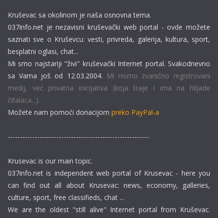
Kruševac sa okolinom je naša osnovna tema.
037info.net je nezavisni kruševački web portal - ovde možete
saznati sve o Kruševcu: vesti, privreda, galerija, kultura, sport,
besplatni oglasi, chat...
Mi smo najstariji "živi" kruševački Internet portal. Svakodnevno
sa Vama još od 12.03.2004.
Mi nismo zvanično registrovani
medij, već privatna inicijativa (koja traje i ima na hiljade
čitalaca...).
Možete nam pomoći donacijom
preko PayPal-a
----------------------------------------------------------
Krusevac is our main topic.
037info.net is independent web portal of Krusevac - here you
can find out all about Krusevac: news, economy, galleries,
culture, sport, free classifieds, chat ...
We are the oldest "still alive" Internet portal from Kruševac.