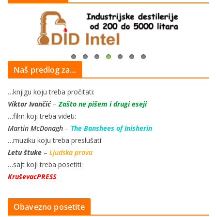
Naš predlog za…
…knjigu koju treba pročitati:
Viktor Ivančić
–
Zašto ne pišem i drugi eseji
…film koji treba videti:
Martin McDonagh
–
The Banshees of Inisherin
…muziku koju treba preslušati:
Letu štuke
–
Ljudska prava
…sajt koji treba posetiti:
KruševacPRESS
Obavezno posetite