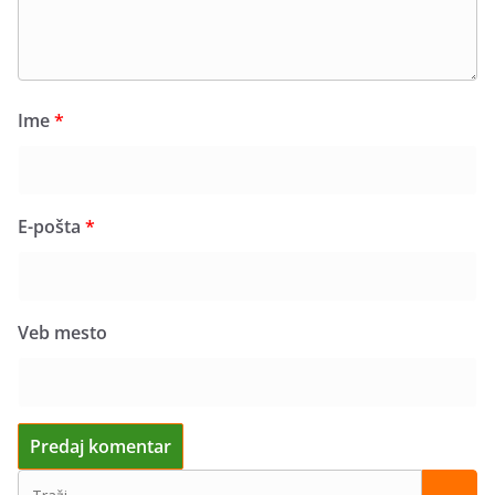
Ime
*
E-pošta
*
Veb mesto