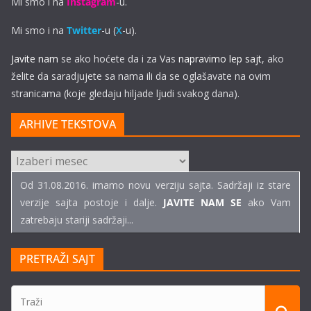
Mi smo i na
Instagram
-u.
Mi smo i na
Twitter
-u (
X
-u).
Javite nam
se ako hoćete da i za Vas
napravimo lep sajt
, ako
želite da saradjujete sa nama ili da se oglašavate na ovim
stranicama (koje gledaju hiljade ljudi svakog dana).
ARHIVE TEKSTOVA
ARHIVE
TEKSTOVA
Od 31.08.2016. imamo novu verziju sajta. Sadržaji iz stare
verzije sajta postoje i dalje.
JAVITE NAM SE
ako Vam
zatrebaju stariji sadržaji...
PRETRAŽI SAJT