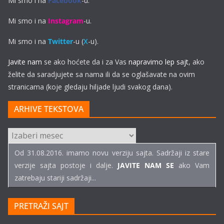
Mi smo i na
Facebook
-u.
Mi smo i na
Instagram
-u.
Mi smo i na
Twitter
-u (
X
-u).
Javite nam
se ako hoćete da i za Vas
napravimo lep sajt
, ako
želite da saradjujete sa nama ili da se oglašavate na ovim
stranicama (koje gledaju hiljade ljudi svakog dana).
ARHIVE TEKSTOVA
ARHIVE
TEKSTOVA
Od 31.08.2016. imamo novu verziju sajta. Sadržaji iz stare
verzije sajta postoje i dalje.
JAVITE NAM SE
ako Vam
zatrebaju stariji sadržaji...
PRETRAŽI SAJT