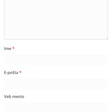
Ime
*
E-pošta
*
Veb mesto