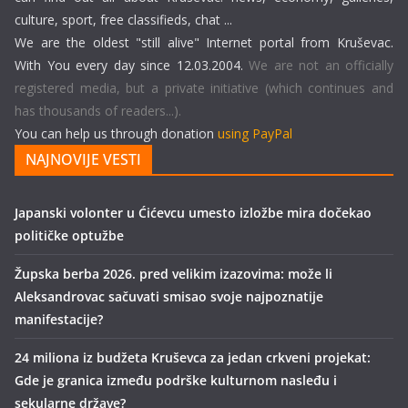
culture, sport, free classifieds, chat ...
We are the oldest "still alive" Internet portal from Kruševac.
With You every day since 12.03.2004.
We are not an officially
registered media, but a private initiative (which continues and
has thousands of readers...).
You can help us through donation
using PayPal
NAJNOVIJE VESTI
Japanski volonter u Ćićevcu umesto izložbe mira dočekao
političke optužbe
Župska berba 2026. pred velikim izazovima: može li
Aleksandrovac sačuvati smisao svoje najpoznatije
manifestacije?
24 miliona iz budžeta Kruševca za jedan crkveni projekat:
Gde je granica između podrške kulturnom nasleđu i
sekularne države?