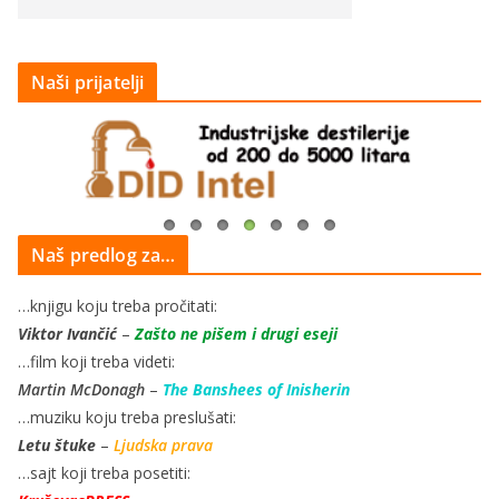
Naši prijatelji
Naš predlog za…
…knjigu koju treba pročitati:
Viktor Ivančić
–
Zašto ne pišem i drugi eseji
…film koji treba videti:
Martin McDonagh
–
The Banshees of Inisherin
…muziku koju treba preslušati:
Letu štuke
–
Ljudska prava
…sajt koji treba posetiti: