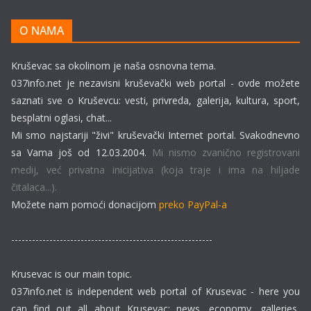
O NAMA
Kruševac sa okolinom je naša osnovna tema.
037info.net je nezavisni kruševački web portal - ovde možete
saznati sve o Kruševcu: vesti, privreda, galerija, kultura, sport,
besplatni oglasi, chat...
Mi smo najstariji "živi" kruševački Internet portal. Svakodnevno
sa Vama još od 12.03.2004.
Mi nismo zvanično registrovani
medij, već privatna inicijativa (koja traje i ima na hiljade
čitalaca...).
Možete nam pomoći donacijom
preko PayPal-a
----------------------------------------------------------
Krusevac is our main topic.
037info.net is independent web portal of Krusevac - here you
can find out all about Krusevac: news, economy, galleries,