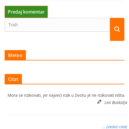
Meteo
Citat
Mora se rizikovati, jer najveći rizik u životu je ne rizikovati ništa.
Leo Buskalja
… (sledeći citat)