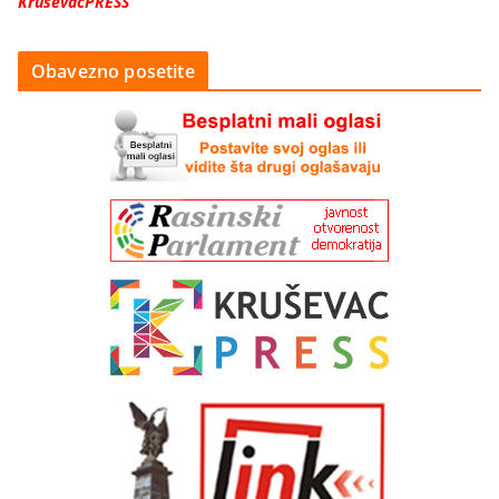
KruševacPRESS
Obavezno posetite