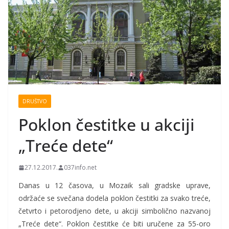
DRUŠTVO
Poklon čestitke u akciji
„Treće dete“
27.12.2017.
037info.net
Danas u 12 časova, u Mozaik sali gradske uprave,
održaće se svečana dodela poklon čestitki za svako treće,
četvrto i petorodjeno dete, u akciji simbolično nazvanoj
„Treće dete“. Poklon čestitke će biti uručene za 55-oro