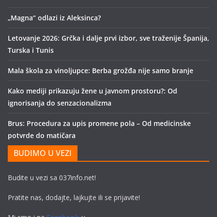
„Magna“ odlazi iz Aleksinca?
Letovanje 2026: Grčka i dalje prvi izbor, sve traženije Španija,
Turska i Tunis
Mala škola za vinoljupce: Berba grožđa nije samo branje
Kako mediji prikazuju žene u javnom prostoru?: Od
ignorisanja do senzacionalizma
Brus: Procedura za upis promene pola – Od medicinske
potvrde do matičara
BUDIMO U VEZI
Budite u vezi sa 037info.net!
Pratite nas, dodajte, lajkujte ili se prijavite!