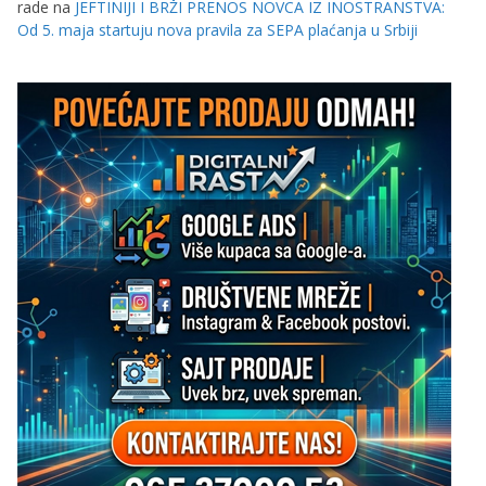
rade
na
JEFTINIJI I BRŽI PRENOS NOVCA IZ INOSTRANSTVA:
Od 5. maja startuju nova pravila za SEPA plaćanja u Srbiji