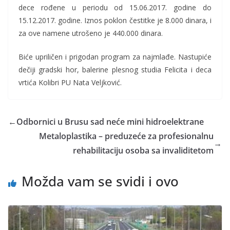
dece rođene u periodu od 15.06.2017. godine do
15.12.2017. godine. Iznos poklon čestitke je 8.000 dinara, i
za ove namene utrošeno je 440.000 dinara.
Biće upriličen i prigodan program za najmlađe. Nastupiće
dečiji gradski hor, balerine plesnog studia Felicita i deca
vrtića Kolibri PU Nata Veljković.
←
Odbornici u Brusu sad neće mini hidroelektrane
Metaloplastika – preduzeće za profesionalnu
→
rehabilitaciju osoba sa invaliditetom
Možda vam se svidi i ovo