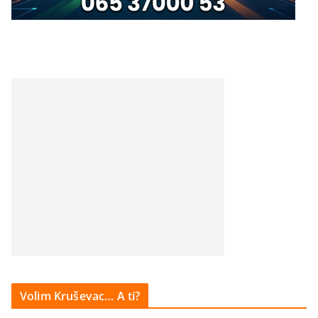
Volim Kruševac… A ti?