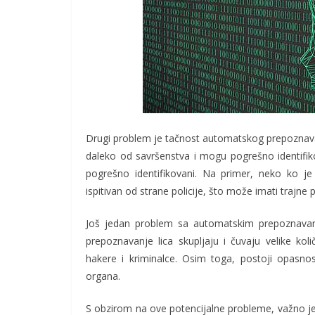
Drugi problem je tačnost automatskog prepoznavan
daleko od savršenstva i mogu pogrešno identifiko
pogrešno identifikovani. Na primer, neko ko je
ispitivan od strane policije, što može imati trajne 
Još jedan problem sa automatskim prepoznavanj
prepoznavanje lica skupljaju i čuvaju velike kol
hakere i kriminalce. Osim toga, postoji opasno
organa.
S obzirom na ove potencijalne probleme, važno je 