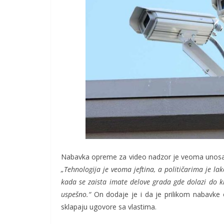
Nabavka opreme za video nadzor je veoma unosan p
„Tehnologija je veoma jeftina, a političarima je l
kada se zaista imate delove grada gde dolazi do k
uspešno.“
On dodaje je i da je prilikom nabavke o
sklapaju ugovore sa vlastima.