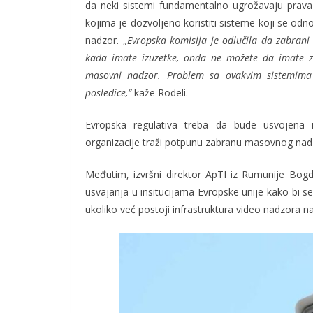
da neki sistemi fundamentalno ugrožavaju prava
kojima je dozvoljeno koristiti sisteme koji se odn
nadzor. „
Evropska komisija je odlučila da zabrani 
kada imate izuzetke, onda ne možete da imate z
masovni nadzor. Problem sa ovakvim sistemima j
posledice,“
kaže Rodeli.
Evropska regulativa treba da bude usvojena 
organizacije traži potpunu zabranu masovnog nad
Međutim, izvršni direktor ApTI iz Rumunije Bog
usvajanja u insitucijama Evropske unije kako bi se
ukoliko već postoji infrastruktura video nadzora na 