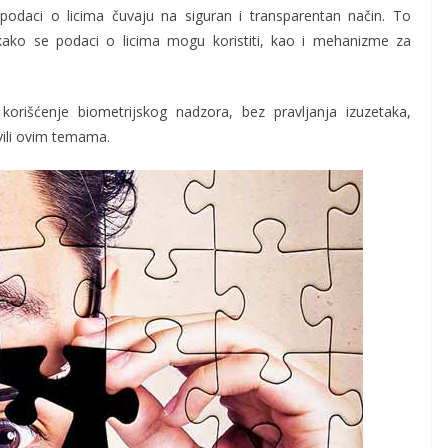
podaci o licima čuvaju na siguran i transparentan način. To
ako se podaci o licima mogu koristiti, kao i mehanizme za
orišćenje biometrijskog nadzora, bez pravljanja izuzetaka,
avili ovim temama.