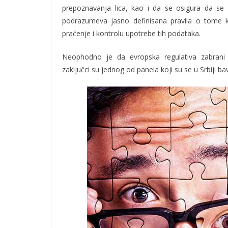
prepoznavanja lica, kao i da se osigura da se 
podrazumeva jasno definisana pravila o tome k
praćenje i kontrolu upotrebe tih podataka.
Neophodno je da evropska regulativa zabrani k
zaključci su jednog od panela koji su se u Srbiji b