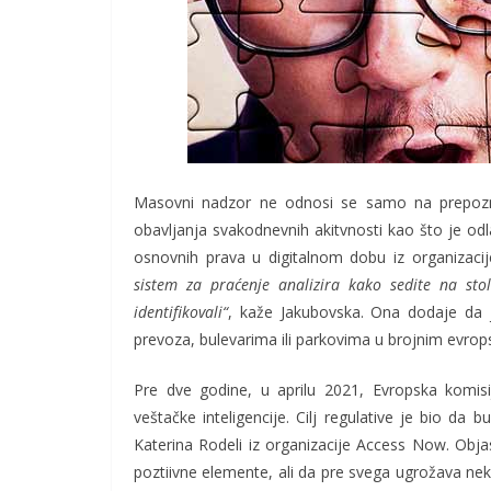
Masovni nadzor ne odnosi se samo na prepoznav
obavljanja svakodnevnih akitvnosti kao što je odlaz
osnovnih prava u digitalnom dobu iz organizacij
sistem za praćenje analizira kako sedite na sto
identifikovali“
, kaže Jakubovska. Ona dodaje da 
prevoza, bulevarima ili parkovima u brojnim evro
Pre dve godine, u aprilu 2021, Evropska komisij
veštačke inteligencije. Cilj regulative je bio da 
Katerina Rodeli iz organizacije Access Now. Obja
poztiivne elemente, ali da pre svega ugrožava ne