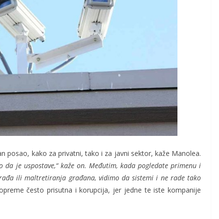
osao, kako za privatni, tako i za javni sektor, kaže Manolea.
ako da je uspostave,“ kaže on. Međutim, kada pogledate primenu i
rađa ili maltretiranja građana, vidimo da sistemi i ne rade tako
preme često prisutna i korupcija, jer jedne te iste kompanije