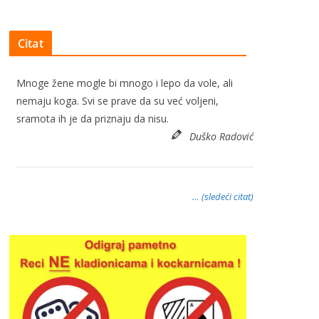
Citat
Mnoge žene mogle bi mnogo i lepo da vole, ali
nemaju koga. Svi se prave da su već voljeni,
sramota ih je da priznaju da nisu.
Duško Radović
… (sledeći citat)