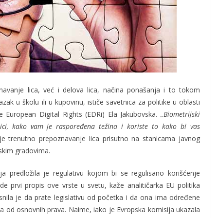
anje lica, već i delova lica, načina ponašanja i to tokom
ak u školu ili u kupovinu, ističe savetnica za politike u oblasti
e European Digital Rights (EDRi) Ela Jakubovska.
„Biometrijski
lici, kako vam je raspoređena težina i koriste to kako bi vas
je trenutno prepoznavanje lica prisutno na stanicama javnog
pskim gradovima.
a predložila je regulativu kojom bi se regulisano korišćenje
bude prvi propis ove vrste u svetu, kaže analitičarka EU politika
snila je da prate legislativu od početka i da ona ima određene
ka od osnovnih prava. Naime, iako je Evropska komisija ukazala