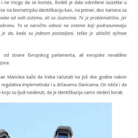
 i ne mogu da se koriste, Rodeli je dala određene izuzetke u
ose na biometrijsku identifikaciju kao, na primer, deo kamera za
neke od ovih sistema, ali sa izuzecima. To je problematično, jer
abranu. To se naročito odnosi na sisteme koji podrazumevaju
e da, kada su jednom postavljeni, teško je ublažiti njihove
i od strane Evropskog parlamenta, ali evropske nevaldine
zora.
dan Manolea kaže da treba računati na još dve godine nakon
 regulativa implemetirala i u državama članicama. On ističe i da
koju su ljudi naviknuti, da je identifikacija samo sledeći korak.