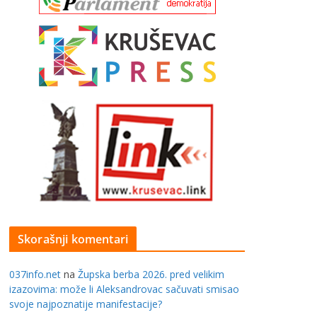
Skorašnji komentari
037info.net
na
Župska berba 2026. pred velikim
izazovima: može li Aleksandrovac sačuvati smisao
svoje najpoznatije manifestacije?