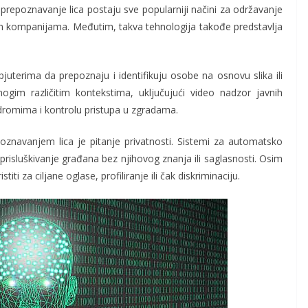
repoznavanje lica postaju sve popularniji načini za održavanje
im kompanijama. Međutim, takva tehnologija takođe predstavlja
erima da prepoznaju i identifikuju osobe na osnovu slika ili
ogim različitim kontekstima, uključujući video nadzor javnih
dromima i kontrolu pristupa u zgradama.
znavanjem lica je pitanje privatnosti. Sistemi za automatsko
 prisluškivanje građana bez njihovog znanja ili saglasnosti. Osim
iti za ciljane oglase, profiliranje ili čak diskriminaciju.