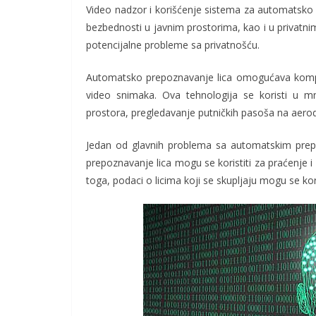
Video nadzor i korišćenje sistema za automatsko p
bezbednosti u javnim prostorima, kao i u privatn
potencijalne probleme sa privatnošću.
Automatsko prepoznavanje lica omogućava kompjut
video snimaka. Ova tehnologija se koristi u mn
prostora, pregledavanje putničkih pasoša na aero
Jedan od glavnih problema sa automatskim prepo
prepoznavanje lica mogu se koristiti za praćenje i
toga, podaci o licima koji se skupljaju mogu se korist