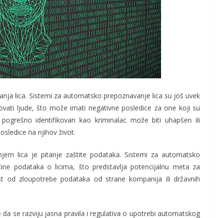
ja lica. Sistemi za automatsko prepoznavanje lica su još uvek
vati ljude, što može imati negativne posledice za one koji su
 pogrešno identifikovan kao kriminalac može biti uhapšen ili
posledice na njihov život.
em lica je pitanje zaštite podataka. Sistemi za automatsko
ičine podataka o licima, što predstavlja potencijalnu meta za
st od zloupotrebe podataka od strane kompanija ili državnih
da se razviju jasna pravila i regulativa o upotrebi automatskog