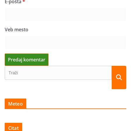
E-pošta
*
Veb mesto
Meteo
Citat