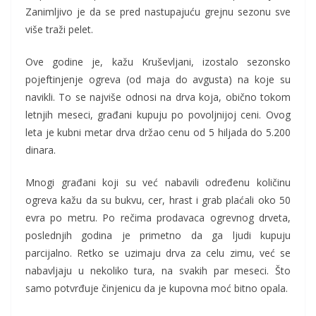
Zanimljivo je da se pred nastupajuću grejnu sezonu sve
više traži pelet.
Ove godine je, kažu Kruševljani, izostalo sezonsko
pojeftinjenje ogreva (od maja do avgusta) na koje su
navikli. To se najviše odnosi na drva koja, obično tokom
letnjih meseci, građani kupuju po povoljnijoj ceni. Ovog
leta je kubni metar drva držao cenu od 5 hiljada do 5.200
dinara.
Mnogi građani koji su već nabavili određenu količinu
ogreva kažu da su bukvu, cer, hrast i grab plaćali oko 50
evra po metru. Po rečima prodavaca ogrevnog drveta,
poslednjih godina je primetno da ga ljudi kupuju
parcijalno. Retko se uzimaju drva za celu zimu, već se
nabavljaju u nekoliko tura, na svakih par meseci. Što
samo potvrđuje činjenicu da je kupovna moć bitno opala.