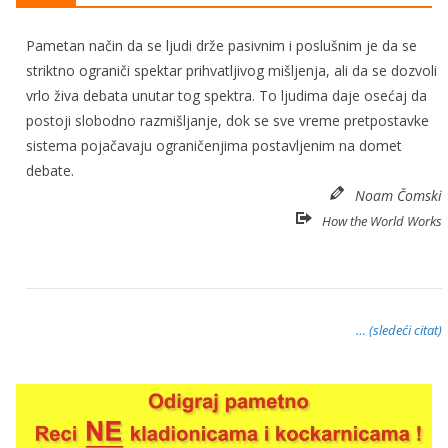
Pametan način da se ljudi drže pasivnim i poslušnim je da se
striktno ograniči spektar prihvatljivog mišljenja, ali da se dozvoli
vrlo živa debata unutar tog spektra. To ljudima daje osećaj da
postoji slobodno razmišljanje, dok se sve vreme pretpostavke
sistema pojačavaju ograničenjima postavljenim na domet
debate.
Noam Čomski
How the World Works
… (sledeći citat)