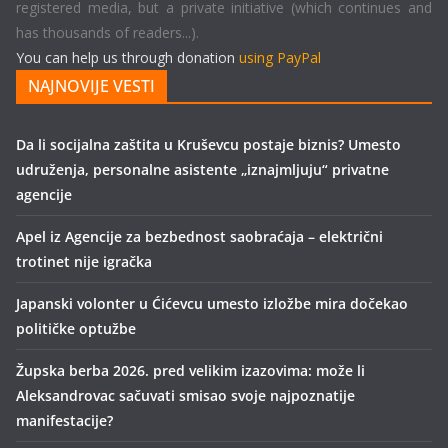
registered media, but a private initiative (which continues and
has thousands of readers...).
You can help us through donation
using PayPal
NAJNOVIJE VESTI
Da li socijalna zaštita u Kruševcu postaje biznis? Umesto
udruženja, personalne asistente „iznajmljuju“ privatne
agencije
Apel iz Agencije za bezbednost saobraćaja – električni
trotinet nije igračka
Japanski volonter u Ćićevcu umesto izložbe mira dočekao
političke optužbe
Župska berba 2026. pred velikim izazovima: može li
Aleksandrovac sačuvati smisao svoje najpoznatije
manifestacije?