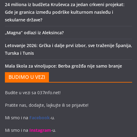
24 miliona iz budžeta Kruševca za jedan crkveni projekat:
Gde je granica između podrške kulturnom nasleđu i
sekularne države?
„Magna“ odlazi iz Aleksinca?
Letovanje 2026: Grčka i dalje prvi izbor, sve traženije Španija,
Turska i Tunis
Mala škola za vinoljupce: Berba grožđa nije samo branje
BUDIMO U VEZI
Budite u vezi sa 037info.net!
Pratite nas, dodajte, lajkujte ili se prijavite!
Mi smo i na
Facebook
-u.
Mi smo i na
Instagram
-u.