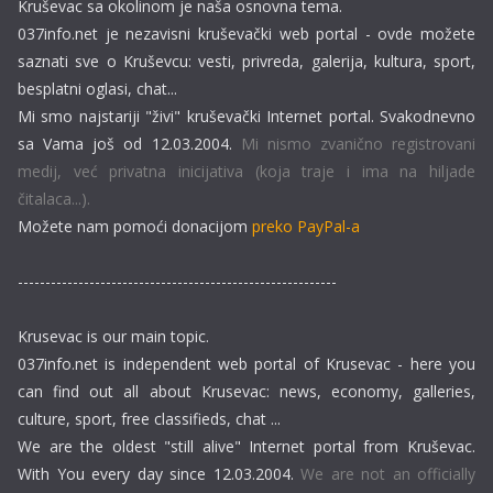
Kruševac sa okolinom je naša osnovna tema.
037info.net je nezavisni kruševački web portal - ovde možete
saznati sve o Kruševcu: vesti, privreda, galerija, kultura, sport,
besplatni oglasi, chat...
Mi smo najstariji "živi" kruševački Internet portal. Svakodnevno
sa Vama još od 12.03.2004.
Mi nismo zvanično registrovani
medij, već privatna inicijativa (koja traje i ima na hiljade
čitalaca...).
Možete nam pomoći donacijom
preko PayPal-a
----------------------------------------------------------
Krusevac is our main topic.
037info.net is independent web portal of Krusevac - here you
can find out all about Krusevac: news, economy, galleries,
culture, sport, free classifieds, chat ...
We are the oldest "still alive" Internet portal from Kruševac.
With You every day since 12.03.2004.
We are not an officially