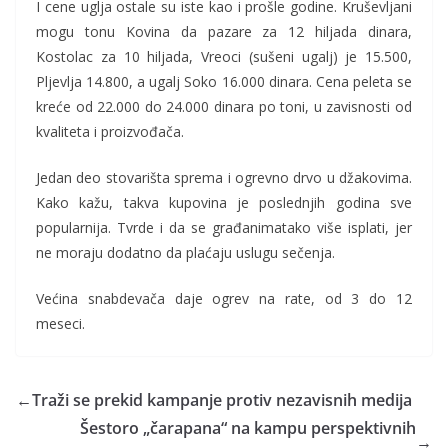
I cene uglja ostale su iste kao i prošle godine. Kruševljani
mogu tonu Kovina da pazare za 12 hiljada dinara,
Kostolac za 10 hiljada, Vreoci (sušeni ugalj) je 15.500,
Pljevlja 14.800, a ugalj Soko 16.000 dinara. Cena peleta se
kreće od 22.000 do 24.000 dinara po toni, u zavisnosti od
kvaliteta i proizvođača.
Jedan deo stovarišta sprema i ogrevno drvo u džakovima.
Kako kažu, takva kupovina je poslednjih godina sve
popularnija. Tvrde i da se građanimatako više isplati, jer
ne moraju dodatno da plaćaju uslugu sečenja.
Većina snabdevača daje ogrev na rate, od 3 do 12
meseci.
←
Traži se prekid kampanje protiv nezavisnih medija
Šestoro „čarapana“ na kampu perspektivnih
→