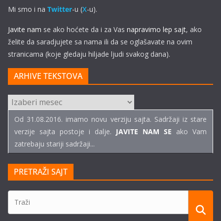
Mi smo i na
Twitter
-u (
X
-u).
Javite nam
se ako hoćete da i za Vas
napravimo lep sajt
, ako
želite da saradjujete sa nama ili da se oglašavate na ovim
stranicama (koje gledaju hiljade ljudi svakog dana).
ARHIVE TEKSTOVA
ARHIVE
TEKSTOVA
Od 31.08.2016. imamo novu verziju sajta. Sadržaji iz stare
verzije sajta postoje i dalje.
JAVITE NAM SE
ako Vam
zatrebaju stariji sadržaji...
PRETRAŽI SAJT