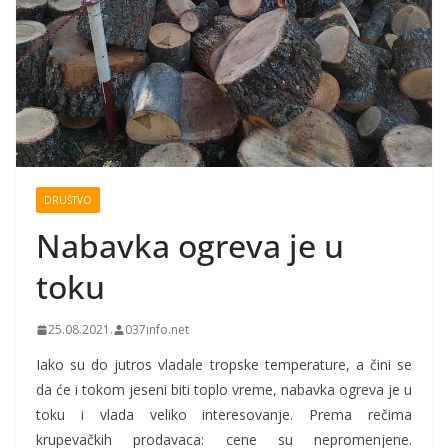
DRUŠTVO
Nabavka ogreva je u
toku
25.08.2021.
037info.net
Iako su do jutros vladale tropske temperature, a čini se
da će i tokom jeseni biti toplo vreme, nabavka ogreva je u
toku i vlada veliko interesovanje. Prema rečima
krupevačkih prodavaca: cene su nepromenjene.