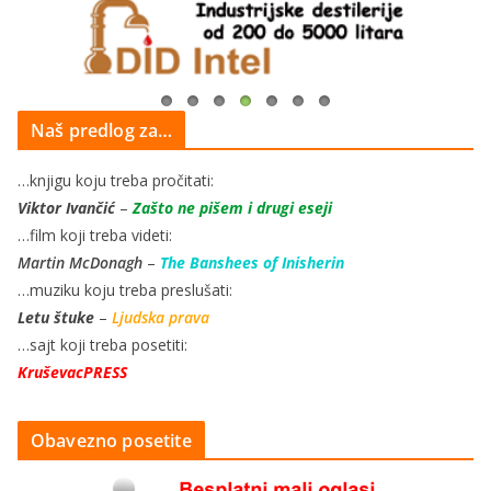
Naš predlog za…
…knjigu koju treba pročitati:
Viktor Ivančić
–
Zašto ne pišem i drugi eseji
…film koji treba videti:
Martin McDonagh
–
The Banshees of Inisherin
…muziku koju treba preslušati:
Letu štuke
–
Ljudska prava
…sajt koji treba posetiti:
KruševacPRESS
Obavezno posetite