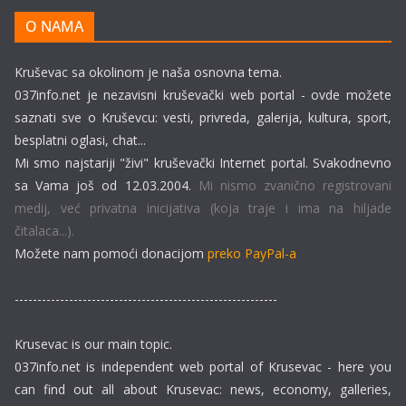
O NAMA
Kruševac sa okolinom je naša osnovna tema.
037info.net je nezavisni kruševački web portal - ovde možete
saznati sve o Kruševcu: vesti, privreda, galerija, kultura, sport,
besplatni oglasi, chat...
Mi smo najstariji "živi" kruševački Internet portal. Svakodnevno
sa Vama još od 12.03.2004.
Mi nismo zvanično registrovani
medij, već privatna inicijativa (koja traje i ima na hiljade
čitalaca...).
Možete nam pomoći donacijom
preko PayPal-a
----------------------------------------------------------
Krusevac is our main topic.
037info.net is independent web portal of Krusevac - here you
can find out all about Krusevac: news, economy, galleries,