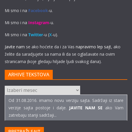
Mi smo i na
Facebook
-u.
Mi smo i na
Instagram
-u.
Mi smo i na
Twitter
-u (
X
-u).
Javite nam
se ako hoćete da i za Vas
napravimo lep sajt
, ako
želite da saradjujete sa nama ili da se oglašavate na ovim
stranicama (koje gledaju hiljade ljudi svakog dana).
ARHIVE TEKSTOVA
ARHIVE
TEKSTOVA
Od 31.08.2016. imamo novu verziju sajta. Sadržaji iz stare
verzije sajta postoje i dalje.
JAVITE NAM SE
ako Vam
zatrebaju stariji sadržaji...
PRETRAŽI SAJT