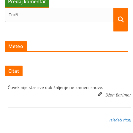
Meteo
Citat
Čovek nije star sve dok žaljenje ne zameni snove.
Džon Barimor
… (sledeći citat)