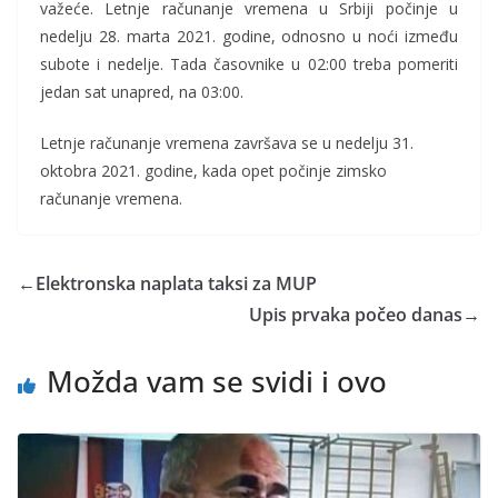
važeće. Letnje računanje vremena u Srbiji počinje u
nedelju 28. marta 2021. godine, odnosno u noći između
subote i nedelje. Tada časovnike u 02:00 treba pomeriti
jedan sat unapred, na 03:00.
Letnje računanje vremena završava se u nedelju 31.
oktobra 2021. godine, kada opet počinje zimsko
računanje vremena.
←
Elektronska naplata taksi za MUP
Upis prvaka počeo danas
→
Možda vam se svidi i ovo