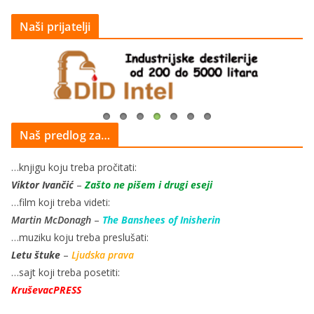
Naši prijatelji
Naš predlog za…
…knjigu koju treba pročitati:
Viktor Ivančić
–
Zašto ne pišem i drugi eseji
…film koji treba videti:
Martin McDonagh
–
The Banshees of Inisherin
…muziku koju treba preslušati:
Letu štuke
–
Ljudska prava
…sajt koji treba posetiti:
KruševacPRESS