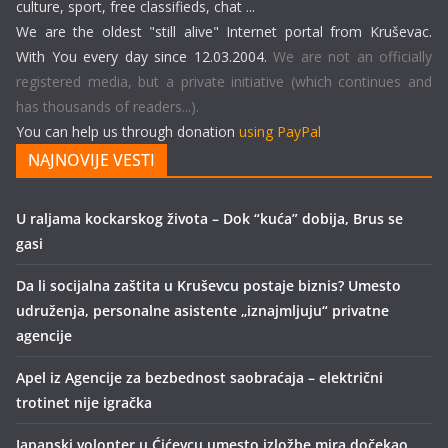
culture, sport, free classifieds, chat ...
We are the oldest "still alive" Internet portal from Kruševac.
With You every day since 12.03.2004.
We are not an officially
registered media, but a private initiative (which continues and
has thousands of readers...).
You can help us through donation
using PayPal
NAJNOVIJE VESTI
U raljama kockarskog života – Dok “kuća” dobija, Brus se
gasi
Da li socijalna zaštita u Kruševcu postaje biznis? Umesto
udruženja, personalne asistente „iznajmljuju“ privatne
agencije
Apel iz Agencije za bezbednost saobraćaja – električni
trotinet nije igračka
Japanski volonter u Ćićevcu umesto izložbe mira dočekao