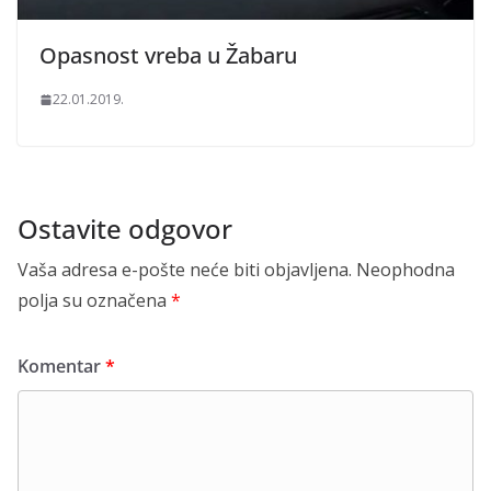
Opasnost vreba u Žabaru
22.01.2019.
Ostavite odgovor
Vaša adresa e-pošte neće biti objavljena.
Neophodna
polja su označena
*
Komentar
*