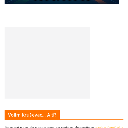
Volim Kruševac… A ti?
Pomozi nam da nastavimo sa radom donacijom
preko PayPal-a