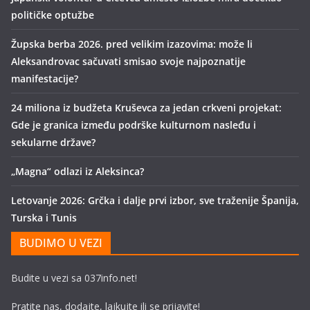
političke optužbe
Župska berba 2026. pred velikim izazovima: može li
Aleksandrovac sačuvati smisao svoje najpoznatije
manifestacije?
24 miliona iz budžeta Kruševca za jedan crkveni projekat:
Gde je granica između podrške kulturnom nasleđu i
sekularne države?
„Magna“ odlazi iz Aleksinca?
Letovanje 2026: Grčka i dalje prvi izbor, sve traženije Španija,
Turska i Tunis
BUDIMO U VEZI
Budite u vezi sa 037info.net!
Pratite nas, dodajte, lajkujte ili se prijavite!