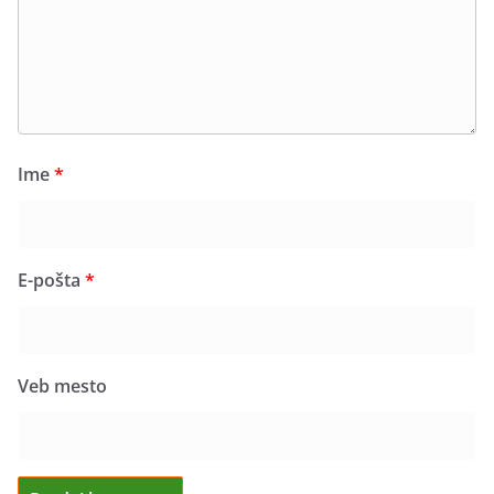
Ime
*
E-pošta
*
Veb mesto