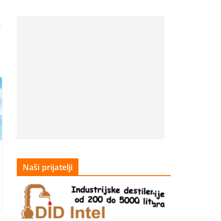
→
Naši prijatelji