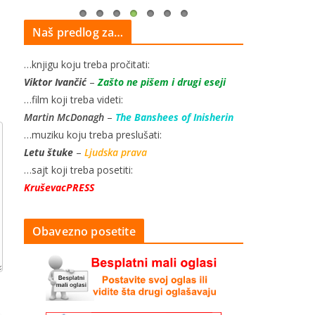
Naš predlog za…
…knjigu koju treba pročitati:
Viktor Ivančić
–
Zašto ne pišem i drugi eseji
…film koji treba videti:
Martin McDonagh
–
The Banshees of Inisherin
…muziku koju treba preslušati:
Letu štuke
–
Ljudska prava
…sajt koji treba posetiti:
KruševacPRESS
Obavezno posetite