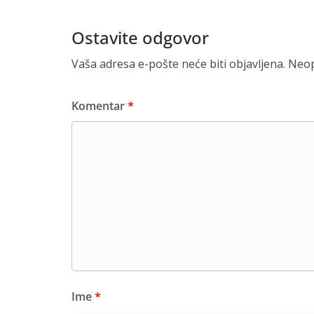
Ostavite odgovor
Vaša adresa e-pošte neće biti objavljena.
Neop
Komentar
*
Ime
*