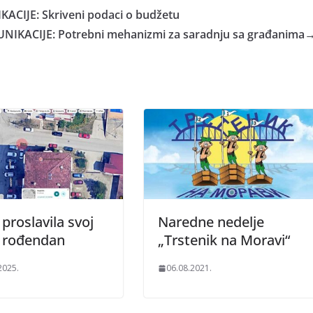
IJE: Skriveni podaci o budžetu
ACIJE: Potrebni mehanizmi za saradnju sa građanima
proslavila svoj
Naredne nedelje
i rođendan
„Trstenik na Moravi“
2025.
06.08.2021.