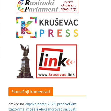
Skorašnji komentari
drakče
na
Župska berba 2026. pred velikim
izazovima: može li Aleksandrovac sačuvati