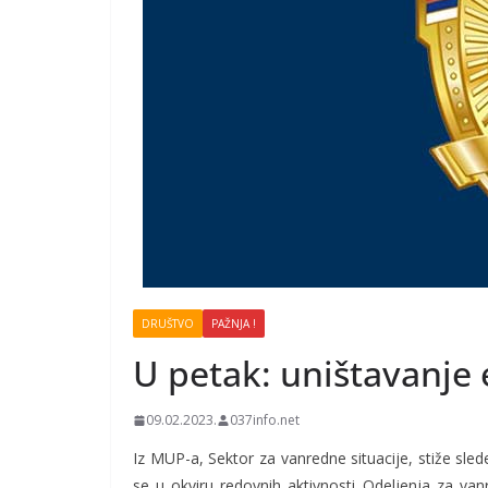
DRUŠTVO
PAŽNJA !
U petak: uništavanje 
09.02.2023.
037info.net
Iz MUP-a, Sektor za vanredne situacije, stiže sle
se u okviru redovnih aktivnosti Odeljenja za van