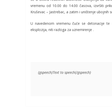
vremenu od 10.00 do 14.00 časova, izvršiti priku
Kruševac – Jastrebac, a zatim i uništenje ubojnih s
U navedenom vremenu čuće se detonacije te 
eksplozija, niti razloga za uznemirenje .
{gspeech}Text to speech{/gspeech}