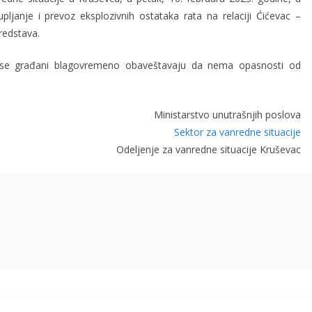
pljanje i prevoz eksplozivnih ostataka rata na relaciji Ćićevac –
redstava.
se građani blagovremeno obaveštavaju da nema opasnosti od
Ministarstvo unutrašnjih poslova
Sektor za vanredne situacije
Odeljenje za vanredne situacije Kruševac