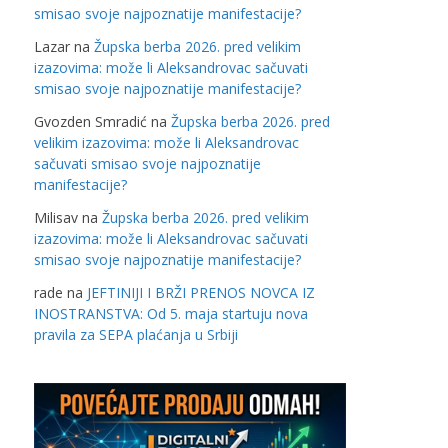
smisao svoje najpoznatije manifestacije?
Lazar
na
Župska berba 2026. pred velikim
izazovima: može li Aleksandrovac sačuvati
smisao svoje najpoznatije manifestacije?
Gvozden Smradić
na
Župska berba 2026. pred
velikim izazovima: može li Aleksandrovac
sačuvati smisao svoje najpoznatije
manifestacije?
Milisav
na
Župska berba 2026. pred velikim
izazovima: može li Aleksandrovac sačuvati
smisao svoje najpoznatije manifestacije?
rade
na
JEFTINIJI I BRŽI PRENOS NOVCA IZ
INOSTRANSTVA: Od 5. maja startuju nova
pravila za SEPA plaćanja u Srbiji