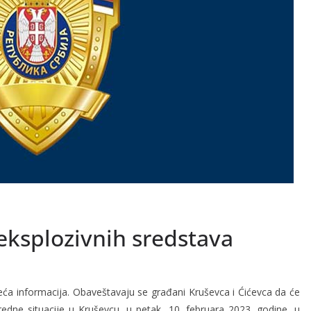
eksplozivnih sredstava
deća informacija. Obaveštavaju se građani Kruševca i Ćićevca da će
redne situacije u Kruševcu, u petak, 10. februara 2023. godine, u