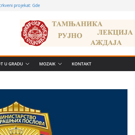
a: može li
poznatije
crkveni projekat: Gde
leđu i sekularne
ve traženije Španija,
žbe mira dočekao
OT U GRADU
MOZAIK
KONTAKT