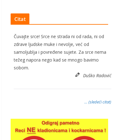
Citat
Čuvajte srce! Srce ne strada ni od rada, ni od
zdrave ljudske muke i nevolje, već od
samoljublja i povređene sujete. Za srce nema
težeg napora nego kad se mnogo bavimo
sobom.
Duško Radović
… (sledeći citat)