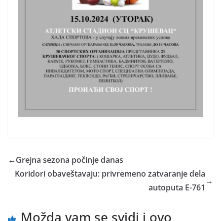
←
Grejna sezona počinje danas
Koridori obaveštavaju: privremeno zatvaranje dela
→
autoputa E-761
Možda vam se svidi i ovo