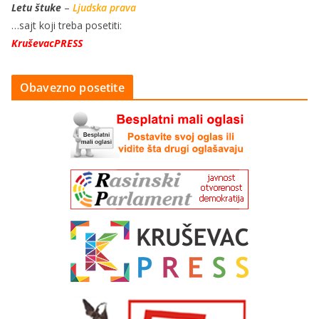
Letu štuke
–
Ljudska prava
…sajt koji treba posetiti:
KruševacPRESS
Obavezno posetite