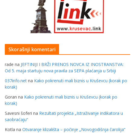
Skorašnji komentari
rade
na
JEFTINIJI I BRŽI PRENOS NOVCA IZ INOSTRANSTVA:
Od 5. maja startuju nova pravila za SEPA plaćanja u Srbiji
037info.net
na
Kako pokrenuti mali biznis u Kruševcu (korak po
korak)
Goran
na
Kako pokrenuti mali biznis u Kruševcu (korak po
korak)
Savesni šoferi
na
Rezultati projekta „Istraživanje indikatora u
saobraćaju“
Kotla
na
Otvaranje klizališta – počinje „Novogodišnja čarolija“