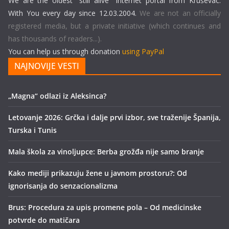
We are the oldest "still alive" Internet portal from Kruševac.
With You every day since 12.03.2004.
We are not an officially
registered media, but a private initiative (which continues and
has thousands of readers...).
You can help us through donation
using PayPal
NAJNOVIJE VESTI
„Magna“ odlazi iz Aleksinca?
Letovanje 2026: Grčka i dalje prvi izbor, sve traženije Španija,
Turska i Tunis
Mala škola za vinoljupce: Berba grožđa nije samo branje
Kako mediji prikazuju žene u javnom prostoru?: Od
ignorisanja do senzacionalizma
Brus: Procedura za upis promene pola – Od medicinske
potvrde do matičara