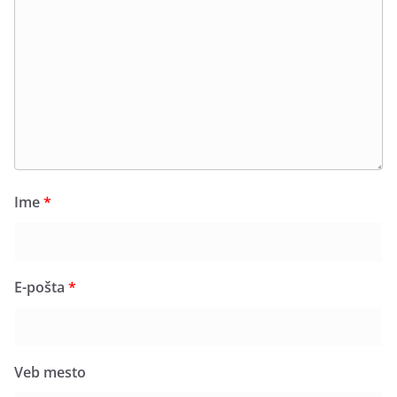
Ime
*
E-pošta
*
Veb mesto