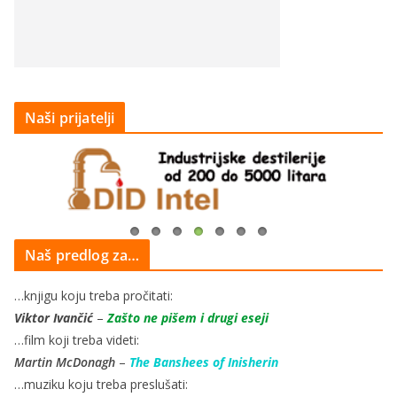
Naši prijatelji
Naš predlog za…
…knjigu koju treba pročitati:
Viktor Ivančić
–
Zašto ne pišem i drugi eseji
…film koji treba videti:
Martin McDonagh
–
The Banshees of Inisherin
…muziku koju treba preslušati: