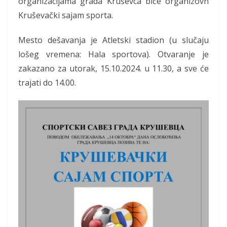
organizacijama grada Kruševca biće organizovn
Kruševački sajam sporta.
Mesto dešavanja je Atletski stadion (u slučaju
lošeg vremena: Hala sportova). Otvaranje je
zakazano za utorak, 15.10.2024. u 11.30, a sve će
trajati do 14.00.