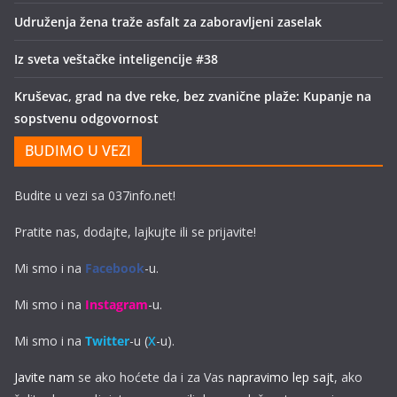
Udruženja žena traže asfalt za zaboravljeni zaselak
Iz sveta veštačke inteligencije #38
Kruševac, grad na dve reke, bez zvanične plaže: Kupanje na
sopstvenu odgovornost
BUDIMO U VEZI
Budite u vezi sa 037info.net!
Pratite nas, dodajte, lajkujte ili se prijavite!
Mi smo i na
Facebook
-u.
Mi smo i na
Instagram
-u.
Mi smo i na
Twitter
-u (
X
-u).
Javite nam
se ako hoćete da i za Vas
napravimo lep sajt
, ako