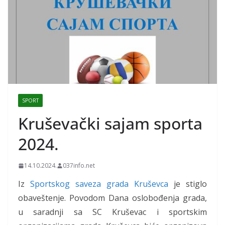
SPORT
Kruševački sajam sporta
2024.
14.10.2024.
037info.net
Iz
Sportskog saveza grada Kruševca
je stiglo
obaveštenje. Povodom Dana oslobođenja grada,
u saradnji sa SC Kruševac i sportskim