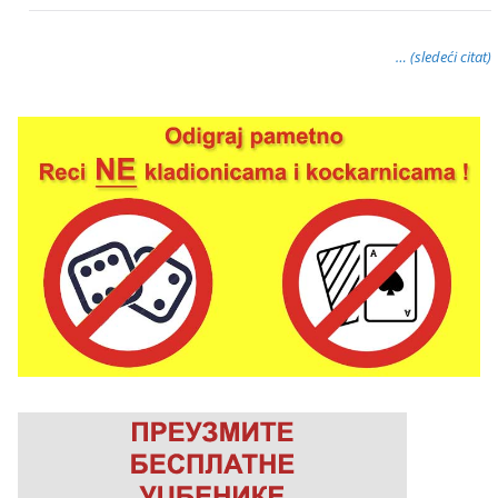
… (sledeći citat)