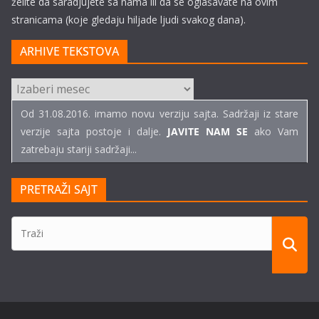
želite da saradjujete sa nama ili da se oglašavate na ovim
stranicama (koje gledaju hiljade ljudi svakog dana).
ARHIVE TEKSTOVA
ARHIVE
TEKSTOVA
Od 31.08.2016. imamo novu verziju sajta. Sadržaji iz stare
verzije sajta postoje i dalje.
JAVITE NAM SE
ako Vam
zatrebaju stariji sadržaji...
PRETRAŽI SAJT