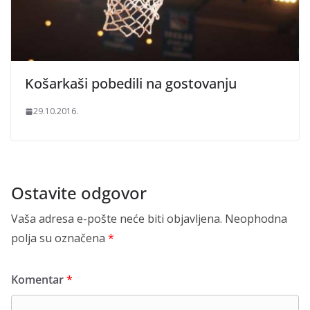
Košarkaši pobedili na gostovanju
29.10.2016.
Ostavite odgovor
Vaša adresa e-pošte neće biti objavljena.
Neophodna
polja su označena
*
Komentar
*