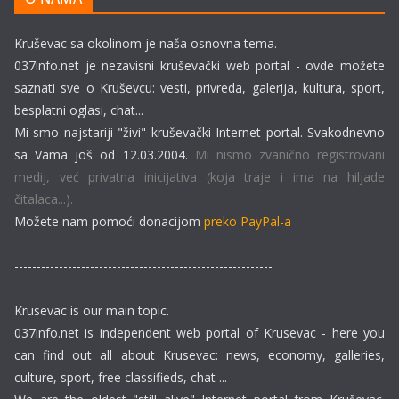
Kruševac sa okolinom je naša osnovna tema.
037info.net je nezavisni kruševački web portal - ovde možete
saznati sve o Kruševcu: vesti, privreda, galerija, kultura, sport,
besplatni oglasi, chat...
Mi smo najstariji "živi" kruševački Internet portal. Svakodnevno
sa Vama još od 12.03.2004.
Mi nismo zvanično registrovani
medij, već privatna inicijativa (koja traje i ima na hiljade
čitalaca...).
Možete nam pomoći donacijom
preko PayPal-a
----------------------------------------------------------
Krusevac is our main topic.
037info.net is independent web portal of Krusevac - here you
can find out all about Krusevac: news, economy, galleries,
culture, sport, free classifieds, chat ...