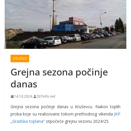
DRUŠTVO
Grejna sezona počinje
danas
14.10.2024.
037info.net
Grejna sezona počinje danas u Kruševcu. Nakon toplih
proba koje su realizovane tokom prethodnog vikenda
JKP
„Gradska toplana“
otpočeće grejnu sezonu 2024/25.