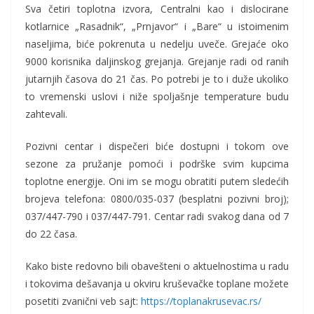
Sva četiri toplotna izvora, Centralni kao i dislocirane
kotlarnice „Rasadnik“, „Prnjavor“ i „Bare“ u istoimenim
naseljima, biće pokrenuta u nedelju uveče. Grejaće oko
9000 korisnika daljinskog grejanja. Grejanje radi od ranih
jutarnjih časova do 21 čas. Po potrebi je to i duže ukoliko
to vremenski uslovi i niže spoljašnje temperature budu
zahtevali.
Pozivni centar i dispečeri biće dostupni i tokom ove
sezone za pružanje pomoći i podrške svim kupcima
toplotne energije. Oni im se mogu obratiti putem sledećih
brojeva telefona: 0800/035-037 (besplatni pozivni broj);
037/447-790 i 037/447-791. Centar radi svakog dana od 7
do 22 časa.
Kako biste redovno bili obavešteni o aktuelnostima u radu
i tokovima dešavanja u okviru kruševačke toplane možete
posetiti zvanični veb sajt:
https://toplanakrusevac.rs/