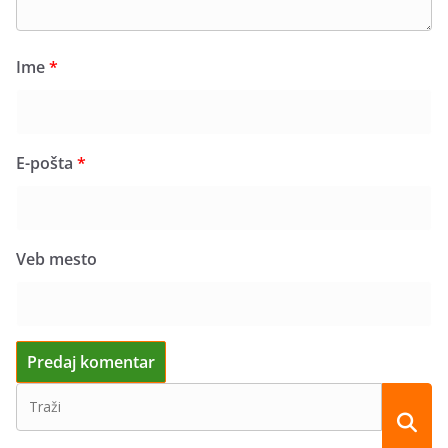
Ime
*
E-pošta
*
Veb mesto