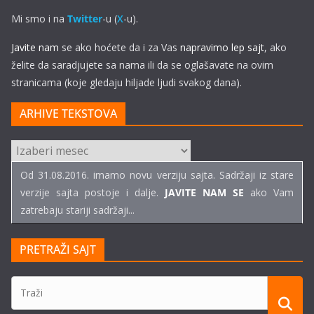
Mi smo i na
Twitter
-u (
X
-u).
Javite nam
se ako hoćete da i za Vas
napravimo lep sajt
, ako
želite da saradjujete sa nama ili da se oglašavate na ovim
stranicama (koje gledaju hiljade ljudi svakog dana).
ARHIVE TEKSTOVA
ARHIVE
TEKSTOVA
Od 31.08.2016. imamo novu verziju sajta. Sadržaji iz stare
verzije sajta postoje i dalje.
JAVITE NAM SE
ako Vam
zatrebaju stariji sadržaji...
PRETRAŽI SAJT