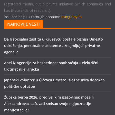
registered media, but a private initiative (which continues and
has thousands of readers...).
You can help us through donation
using PayPal
NAJNOVIJE VESTI
Da li socijalna zaštita u Kruševcu postaje biznis? Umesto
udruženja, personalne asistente „iznajmljuju“ privatne
agencije
Apel iz Agencije za bezbednost saobraćaja – električni
trotinet nije igračka
Japanski volonter u Ćićevcu umesto izložbe mira dočekao
političke optužbe
Župska berba 2026. pred velikim izazovima: može li
Aleksandrovac sačuvati smisao svoje najpoznatije
manifestacije?