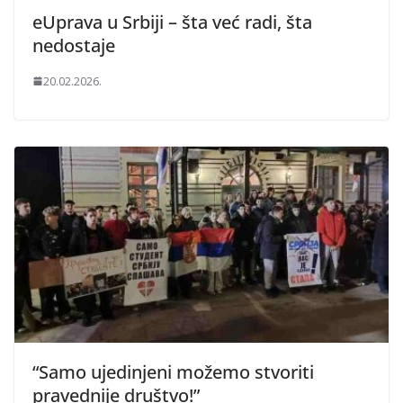
eUprava u Srbiji – šta već radi, šta
nedostaje
20.02.2026.
“Samo ujedinjeni možemo stvoriti
pravednije društvo!”