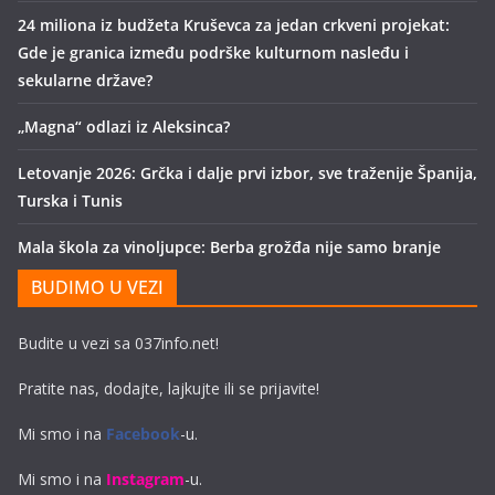
24 miliona iz budžeta Kruševca za jedan crkveni projekat:
Gde je granica između podrške kulturnom nasleđu i
sekularne države?
„Magna“ odlazi iz Aleksinca?
Letovanje 2026: Grčka i dalje prvi izbor, sve traženije Španija,
Turska i Tunis
Mala škola za vinoljupce: Berba grožđa nije samo branje
BUDIMO U VEZI
Budite u vezi sa 037info.net!
Pratite nas, dodajte, lajkujte ili se prijavite!
Mi smo i na
Facebook
-u.
Mi smo i na
Instagram
-u.