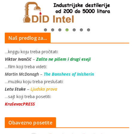
Naš predlog za…
…knjigu koju treba pročitati:
Viktor Ivančić
–
Zašto ne pišem i drugi eseji
…film koji treba videti:
Martin McDonagh
–
The Banshees of Inisherin
…muziku koju treba preslušati:
Letu štuke
–
Ljudska prava
…sajt koji treba posetiti:
KruševacPRESS
Obavezno posetite