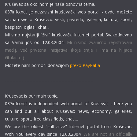
Kruševac sa okolinom je naša osnovna tema.
037info.net je nezavisni kruševački web portal - ovde možete
saznati sve o Kruševcu: vesti, privreda, galerija, kultura, sport,
besplatni oglasi, chat...
Mi smo najstariji "živi" kruševački Internet portal. Svakodnevno
sa Vama još od 12.03.2004.
Mi nismo zvanično registrovani
medij, već privatna inicijativa (koja traje i ima na hiljade
čitalaca...).
Možete nam pomoći donacijom
preko PayPal-a
----------------------------------------------------------
Krusevac is our main topic.
037info.net is independent web portal of Krusevac - here you
can find out all about Krusevac: news, economy, galleries,
culture, sport, free classifieds, chat ...
We are the oldest "still alive" Internet portal from Kruševac.
With You every day since 12.03.2004.
We are not an officially