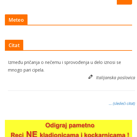
Meteo
Citat
Između pričanja o nečemu i sprovođenja u delo iznosi se
mnogo pari cipela.
Italijanska poslovica
… (sledeći citat)