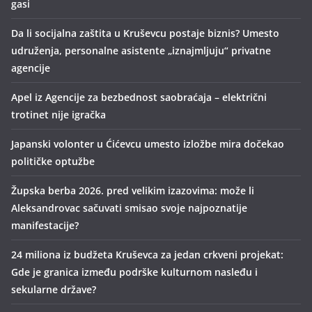
gasi
Da li socijalna zaštita u Kruševcu postaje biznis? Umesto
udruženja, personalne asistente „iznajmljuju“ privatne
agencije
Apel iz Agencije za bezbednost saobraćaja – električni
trotinet nije igračka
Japanski volonter u Ćićevcu umesto izložbe mira dočekao
političke optužbe
Župska berba 2026. pred velikim izazovima: može li
Aleksandrovac sačuvati smisao svoje najpoznatije
manifestacije?
24 miliona iz budžeta Kruševca za jedan crkveni projekat:
Gde je granica između podrške kulturnom nasleđu i
sekularne države?