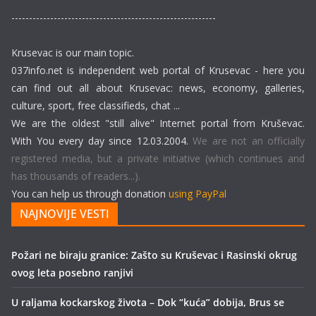
----------------------------------------------------------
Krusevac is our main topic.
037info.net is independent web portal of Krusevac - here you
can find out all about Krusevac: news, economy, galleries,
culture, sport, free classifieds, chat ...
We are the oldest "still alive" Internet portal from Kruševac.
With You every day since 12.03.2004.
We are not an officially
registered media, but a private initiative (which continues and
has thousands of readers...).
You can help us through donation
using PayPal
NAJNOVIJE VESTI
Požari ne biraju granice: Zašto su Kruševac i Rasinski okrug
ovog leta posebno ranjivi
U raljama kockarskog života – Dok “kuća” dobija, Brus se