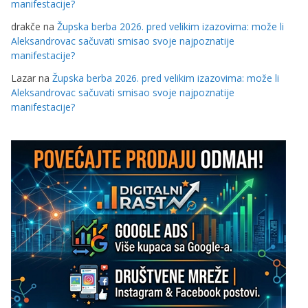
manifestacije?
drakče
na
Župska berba 2026. pred velikim izazovima: može li
Aleksandrovac sačuvati smisao svoje najpoznatije
manifestacije?
Lazar
na
Župska berba 2026. pred velikim izazovima: može li
Aleksandrovac sačuvati smisao svoje najpoznatije
manifestacije?