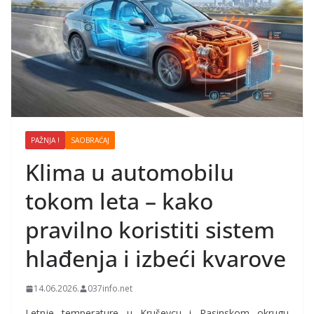
PAŽNJA !
SAOBRAĆAJ
Klima u automobilu
tokom leta – kako
pravilno koristiti sistem
hlađenja i izbeći kvarove
14.06.2026.
037info.net
Letnje temperature u Kruševcu i Rasinskom okrugu