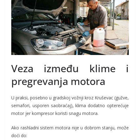
Veza između klime i
pregrevanja motora
U praksi, posebno u gradskoj vožnji kroz Kruševac (gužve,
semafori, usporen saobraćaj), klima dodatno opterećuje
motor jer kompresor koristi snagu motora.
Ako rashladni sistem motora nije u dobrom stanju, može
doći do: