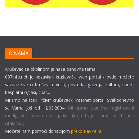
O NAMA
Kruševac sa okolinom je naša osnovna tema.
037info.net je nezavisni kruševački web portal - ovde možete
saznati sve o Kruševcu: vesti, privreda, galerija, kultura, sport,
besplatni oglasi, chat...
Mi smo najstariji "živi" kruševački Internet portal. Svakodnevno
sa Vama još od 12.03.2004.
Mi nismo zvanično registrovani
medij, već privatna inicijativa (koja traje i ima na hiljade
čitalaca...).
Možete nam pomoći donacijom
preko PayPal-a