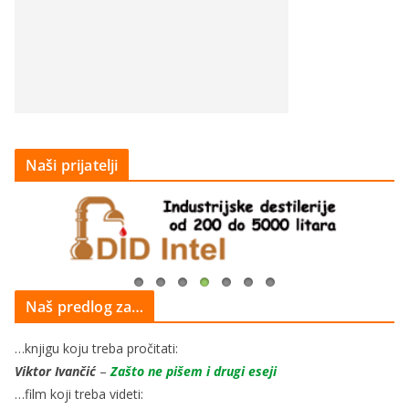
Naši prijatelji
Naš predlog za…
…knjigu koju treba pročitati:
Viktor Ivančić
–
Zašto ne pišem i drugi eseji
…film koji treba videti: