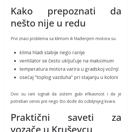
Kako prepoznati da
nešto nije u redu
Prvi znaci problema sa klimom ili hlađenjem motora su:
klima hladi slabije nego ranije
ventilator se često uključuje na maksimum
temperatura motora varira u gradskoj vožnji
osećaj “toplog vazduha” pri stajanju u koloni
Ovo su rani signali da sistem gubi efikasnost i da je
potreban servis pre nego što dođe do ozbiljnijeg kvara.
Praktični saveti za
vozače u Kruševcu