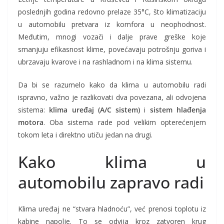
poslednjih godina redovno prelaze 35°C, što klimatizaciju
u automobilu pretvara iz komfora u neophodnost.
Međutim, mnogi vozači i dalje prave greške koje
smanjuju efikasnost klime, povećavaju potrošnju goriva i
ubrzavaju kvarove i na rashladnom i na klima sistemu.
Da bi se razumelo kako da klima u automobilu radi
ispravno, važno je razlikovati dva povezana, ali odvojena
sistema:
klima uređaj (A/C sistem)
i
sistem hlađenja
motora
. Oba sistema rade pod velikim opterećenjem
tokom leta i direktno utiču jedan na drugi.
Kako klima u
automobilu zapravo radi
Klima uređaj ne “stvara hladnoću”, već prenosi toplotu iz
kabine napolje. To se odvija kroz zatvoren krug