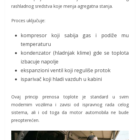
rashladnog sredstva koje menja agregatna stanja.
Proces uključuje:
kompresor koji sabija gas i podiže mu
temperaturu
kondenzator (hladnjak klime) gde se toplota
izbacuje napolje
ekspanzioni ventil koji reguliše protok
isparivač koji hladi vazduh u kabini
Ovaj princip prenosa toplote je standard u svim
modernim vozilima i zavisi od ispravnog rada celog
sistema, ali i od toga da motor automobila ne bude
preopterećen.