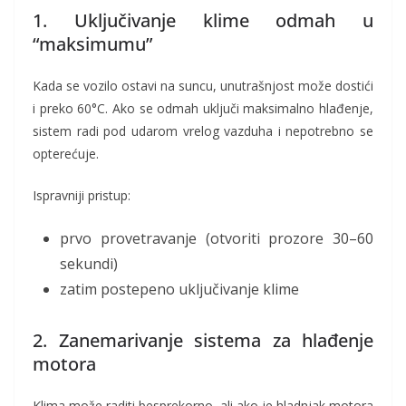
1. Uključivanje klime odmah u
“maksimumu”
Kada se vozilo ostavi na suncu, unutrašnjost može dostići
i preko 60°C. Ako se odmah uključi maksimalno hlađenje,
sistem radi pod udarom vrelog vazduha i nepotrebno se
opterećuje.
Ispravniji pristup:
prvo provetravanje (otvoriti prozore 30–60
sekundi)
zatim postepeno uključivanje klime
2. Zanemarivanje sistema za hlađenje
motora
Klima može raditi besprekorno, ali ako je hladnjak motora