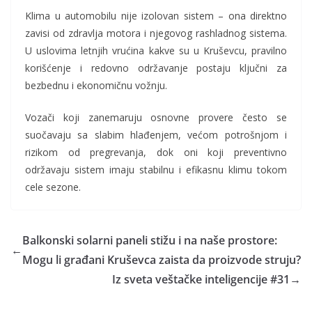
Klima u automobilu nije izolovan sistem – ona direktno
zavisi od zdravlja motora i njegovog rashladnog sistema.
U uslovima letnjih vrućina kakve su u Kruševcu, pravilno
korišćenje i redovno održavanje postaju ključni za
bezbednu i ekonomičnu vožnju.
Vozači koji zanemaruju osnovne provere često se
suočavaju sa slabim hlađenjem, većom potrošnjom i
rizikom od pregrevanja, dok oni koji preventivno
održavaju sistem imaju stabilnu i efikasnu klimu tokom
cele sezone.
Balkonski solarni paneli stižu i na naše prostore:
←
Mogu li građani Kruševca zaista da proizvode struju?
Iz sveta veštačke inteligencije #31
→