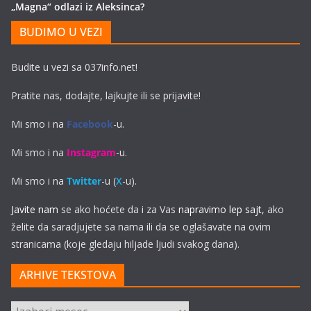
„Magna“ odlazi iz Aleksinca?
BUDIMO U VEZI
Budite u vezi sa 037info.net!
Pratite nas, dodajte, lajkujte ili se prijavite!
Mi smo i na
Facebook
-u.
Mi smo i na
Instagram
-u.
Mi smo i na
Twitter
-u (
X
-u).
Javite nam
se ako hoćete da i za Vas
napravimo lep sajt
, ako
želite da saradjujete sa nama ili da se oglašavate na ovim
stranicama (koje gledaju hiljade ljudi svakog dana).
ARHIVE TEKSTOVA
ARHIVE