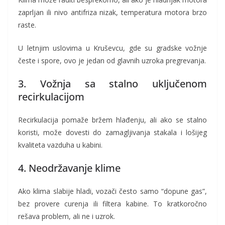
zaprljan ili nivo antifriza nizak, temperatura motora brzo
raste.
U letnjim uslovima u Kruševcu, gde su gradske vožnje
česte i spore, ovo je jedan od glavnih uzroka pregrevanja.
3. Vožnja sa stalno uključenom
recirkulacijom
Recirkulacija pomaže bržem hlađenju, ali ako se stalno
koristi, može dovesti do zamagljivanja stakala i lošijeg
kvaliteta vazduha u kabini.
4. Neodržavanje klime
Ako klima slabije hladi, vozači često samo “dopune gas”,
bez provere curenja ili filtera kabine. To kratkoročno
rešava problem, ali ne i uzrok.