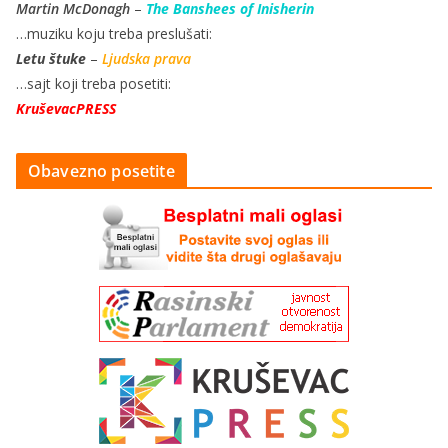
Martin McDonagh
–
The Banshees of Inisherin
…muziku koju treba preslušati:
Letu štuke
–
Ljudska prava
…sajt koji treba posetiti:
KruševacPRESS
Obavezno posetite