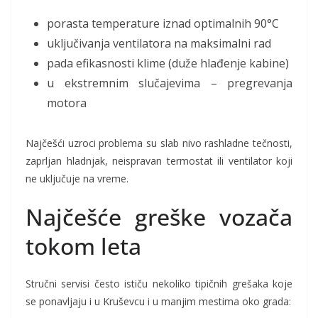
porasta temperature iznad optimalnih 90°C
uključivanja ventilatora na maksimalni rad
pada efikasnosti klime (duže hlađenje kabine)
u ekstremnim slučajevima – pregrevanja
motora
Najčešći uzroci problema su slab nivo rashladne tečnosti,
zaprljan hladnjak, neispravan termostat ili ventilator koji
ne uključuje na vreme.
Najčešće greške vozača
tokom leta
Stručni servisi često ističu nekoliko tipičnih grešaka koje
se ponavljaju i u Kruševcu i u manjim mestima oko grada: