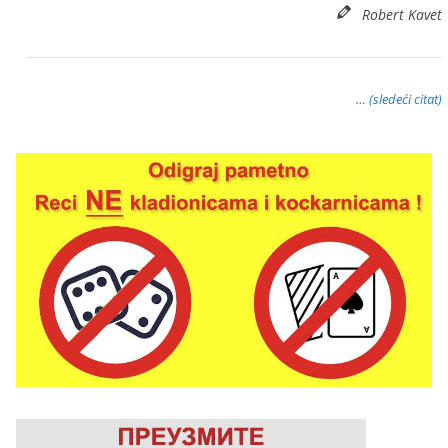
Robert Kavet
… (sledeći citat)