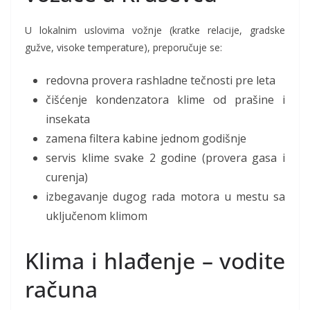
U lokalnim uslovima vožnje (kratke relacije, gradske
gužve, visoke temperature), preporučuje se:
redovna provera rashladne tečnosti pre leta
čišćenje kondenzatora klime od prašine i
insekata
zamena filtera kabine jednom godišnje
servis klime svake 2 godine (provera gasa i
curenja)
izbegavanje dugog rada motora u mestu sa
uključenom klimom
Klima i hlađenje – vodite
računa