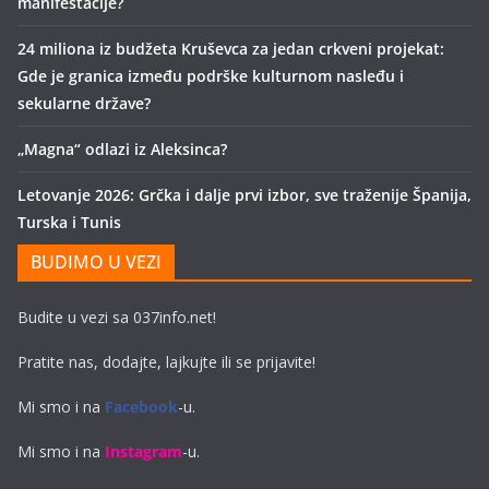
manifestacije?
24 miliona iz budžeta Kruševca za jedan crkveni projekat:
Gde je granica između podrške kulturnom nasleđu i
sekularne države?
„Magna“ odlazi iz Aleksinca?
Letovanje 2026: Grčka i dalje prvi izbor, sve traženije Španija,
Turska i Tunis
BUDIMO U VEZI
Budite u vezi sa 037info.net!
Pratite nas, dodajte, lajkujte ili se prijavite!
Mi smo i na
Facebook
-u.
Mi smo i na
Instagram
-u.