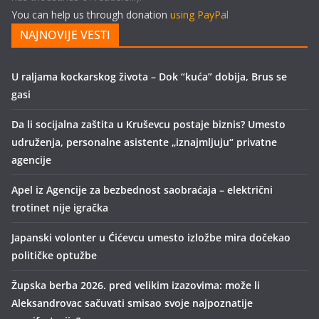
You can help us through donation
using PayPal
NAJNOVIJE VESTI
U raljama kockarskog života – Dok “kuća” dobija, Brus se
gasi
Da li socijalna zaštita u Kruševcu postaje biznis? Umesto
udruženja, personalne asistente „iznajmljuju“ privatne
agencije
Apel iz Agencije za bezbednost saobraćaja – električni
trotinet nije igračka
Japanski volonter u Ćićevcu umesto izložbe mira dočekao
političke optužbe
Župska berba 2026. pred velikim izazovima: može li
Aleksandrovac sačuvati smisao svoje najpoznatije