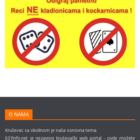
O NAMA
Kruševac sa okolinom je naša osnovna tema.
037info.net je nezavisni kruševački web portal - ovde možete