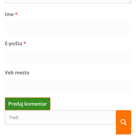
Ime
*
E-pošta
*
Veb mesto