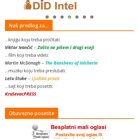
Naš predlog za…
…knjigu koju treba pročitati:
Viktor Ivančić
–
Zašto ne pišem i drugi eseji
…film koji treba videti:
Martin McDonagh
–
The Banshees of Inisherin
…muziku koju treba preslušati:
Letu štuke
–
Ljudska prava
…sajt koji treba posetiti:
KruševacPRESS
Obavezno posetite