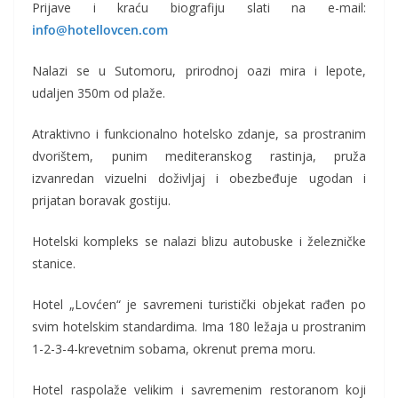
Prijave i kraću biografiju slati na e-mail:
info@hotellovcen.com
Nalazi se u Sutomoru, prirodnoj oazi mira i lepote,
udaljen 350m od plaže.
Atraktivno i funkcionalno hotelsko zdanje, sa prostranim
dvorištem, punim mediteranskog rastinja, pruža
izvanredan vizuelni doživljaj i obezbeđuje ugodan i
prijatan boravak gostiju.
Hotelski kompleks se nalazi blizu autobuske i železničke
stanice.
Hotel „Lovćen“ je savremeni turistički objekat rađen po
svim hotelskim standardima. Ima 180 ležaja u prostranim
1-2-3-4-krevetnim sobama, okrenut prema moru.
Hotel raspolaže velikim i savremenim restoranom koji