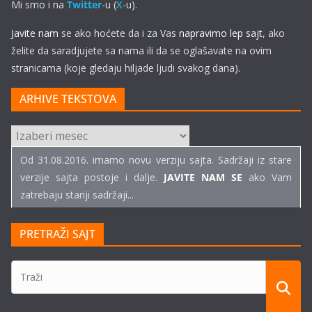
Mi smo i na
Twitter
-u (
X
-u).
Javite nam
se ako hoćete da i za Vas
napravimo lep sajt
, ako
želite da saradjujete sa nama ili da se oglašavate na ovim
stranicama (koje gledaju hiljade ljudi svakog dana).
ARHIVE TEKSTOVA
ARHIVE
TEKSTOVA
Od 31.08.2016. imamo novu verziju sajta. Sadržaji iz stare
verzije sajta postoje i dalje.
JAVITE NAM SE
ako Vam
zatrebaju stariji sadržaji...
PRETRAŽI SAJT