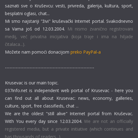
saznati sve o Kruševcu: vesti, privreda, galerija, kultura, sport,
besplatni oglasi, chat...
Mi smo najstariji "živi" kruševački Internet portal. Svakodnevno
sa Vama još od 12.03.2004.
Mi nismo zvanično registrovani
medij, već privatna inicijativa (koja traje i ima na hiljade
čitalaca...).
Možete nam pomoći donacijom
preko PayPal-a
----------------------------------------------------------
Krusevac is our main topic.
037info.net is independent web portal of Krusevac - here you
can find out all about Krusevac: news, economy, galleries,
culture, sport, free classifieds, chat ...
We are the oldest "still alive" Internet portal from Kruševac.
With You every day since 12.03.2004.
We are not an officially
registered media, but a private initiative (which continues and
has thousands of readers...).