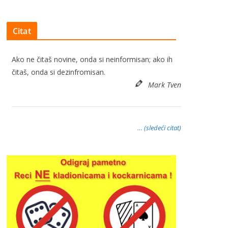
Citat
Ako ne čitaš novine, onda si neinformisan; ako ih
čitaš, onda si dezinfromisan.
Mark Tven
… (sledeći citat)