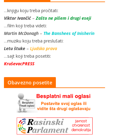
…knjigu koju treba pročitati:
Viktor Ivančić
–
Zašto ne pišem i drugi eseji
…film koji treba videti:
Martin McDonagh
–
The Banshees of Inisherin
…muziku koju treba preslušati:
Letu štuke
–
Ljudska prava
…sajt koji treba posetiti:
KruševacPRESS
Obavezno posetite