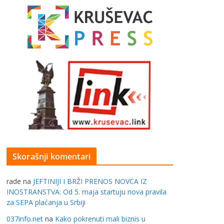
Skorašnji komentari
rade
na
JEFTINIJI I BRŽI PRENOS NOVCA IZ
INOSTRANSTVA: Od 5. maja startuju nova pravila
za SEPA plaćanja u Srbiji
037info.net
na
Kako pokrenuti mali biznis u