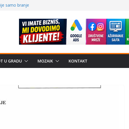
ve traženije Španija,
nije samo branje
storu?: Od
 Od medicinske
OT U GRADU
MOZAIK
KONTAKT