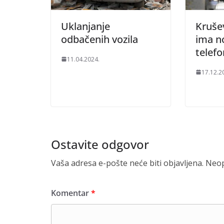
Uklanjanje
Krušev
odbačenih vozila
ima n
telef
11.04.2024.
17.12.2
Ostavite odgovor
Vaša adresa e-pošte neće biti objavljena.
Neop
Komentar
*