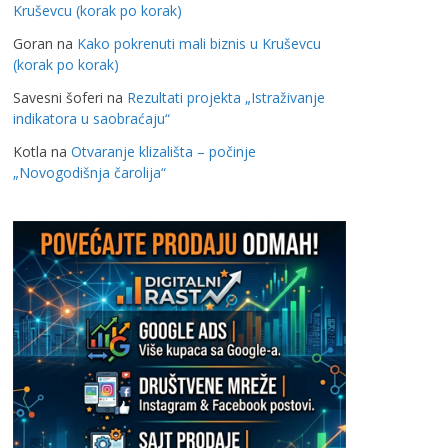
Kruševcu (korak po korak)
Goran
na
Kako pokrenuti mali biznis u Kruševcu
(korak po korak)
Savesni šoferi
na
Rezultati projekta „Istraživanje
indikatora u saobraćaju“
Kotla
na
Otvaranje klizališta – počinje
„Novogodišnja čarolija“