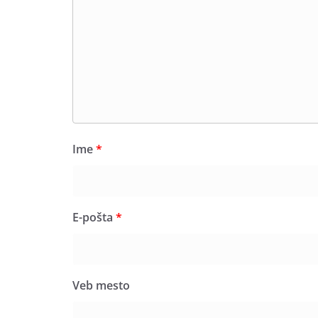
Ime
*
E-pošta
*
Veb mesto