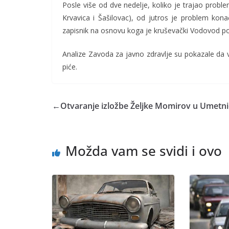
Posle više od dve nedelje, koliko je trajao probl
Krvavica i Šašilovac), od jutros je problem kona
zapisnik na osnovu koga je kruševački Vodovod po
Analize Zavoda za javno zdravlje su pokazale da 
piće.
←
Otvaranje izložbe Željke Momirov u Umetničk
Možda vam se svidi i ovo