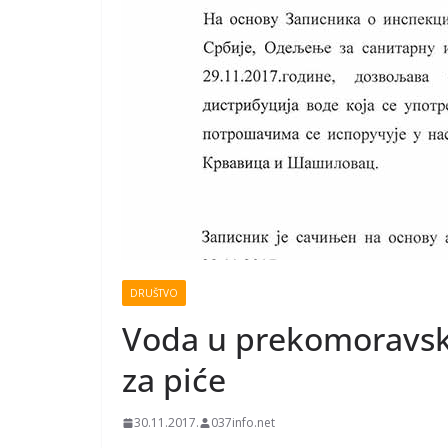
DRUŠTVO
Voda u prekomoravsk
za piće
30.11.2017.
037info.net