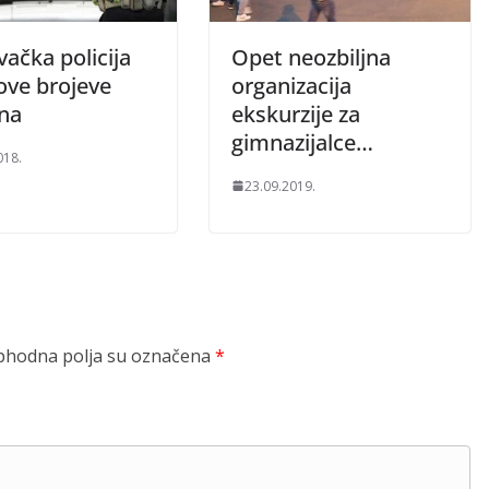
ačka policija
Opet neozbiljna
ove brojeve
organizacija
ona
ekskurzije za
gimnazijalce…
018.
23.09.2019.
hodna polja su označena
*