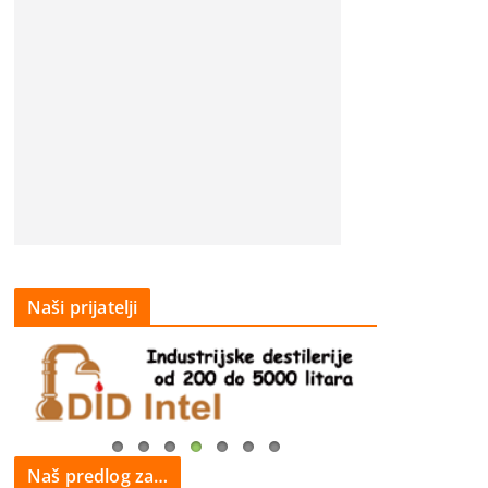
Naši prijatelji
Naš predlog za…