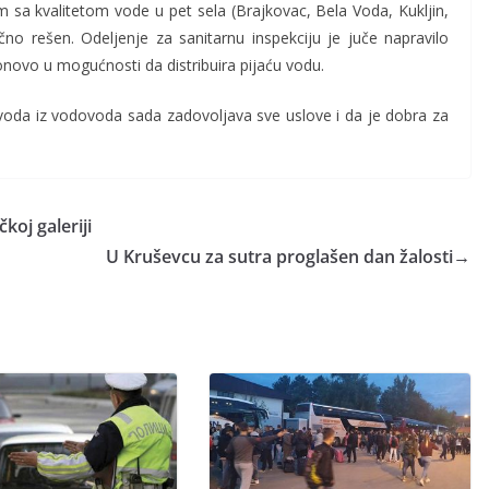
em sa kvalitetom vode u pet sela (Brajkovac, Bela Voda, Kukljin,
čno rešen. Odeljenje za sanitarnu inspekciju je juče napravilo
novo u mogućnosti da distribuira pijaću vodu.
voda iz vodovoda sada zadovoljava sve uslove i da je dobra za
oj galeriji
U Kruševcu za sutra proglašen dan žalosti
→