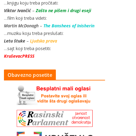
…knjigu koju treba pročitati:
Viktor Ivančić
–
Zašto ne pišem i drugi eseji
…film koji treba videti:
Martin McDonagh
–
The Banshees of Inisherin
…muziku koju treba preslušati:
Letu štuke
–
Ljudska prava
…sajt koji treba posetiti:
KruševacPRESS
Obavezno posetite