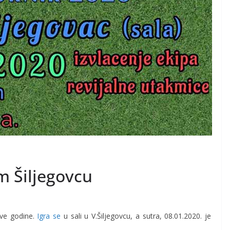
om Šiljegovcu
 ove godine.
Igra se
u sali u V.Šiljegovcu, a sutra, 08.01.2020. je