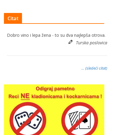
Citat
Dobro vino i lepa žena - to su dva najlepša otrova.
Turska poslovica
… (sledeći citat)