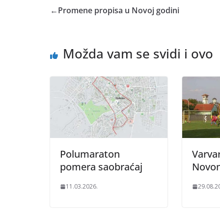
←
Promene propisa u Novoj godini
Možda vam se svidi i ovo
Polumaraton
Varvar
pomera saobraćaj
Novo
11.03.2026.
29.08.2