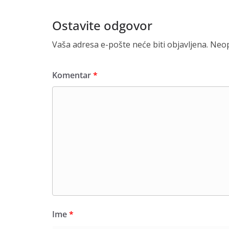
Ostavite odgovor
Vaša adresa e-pošte neće biti objavljena.
Neop
Komentar
*
Ime
*