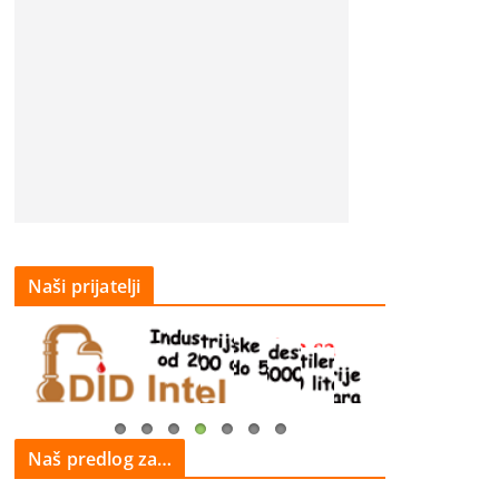
Naši prijatelji
Naš predlog za…