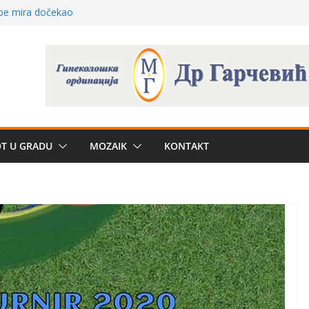
 – električni
žbe mira dočekao
a: može li
poznatije
crkveni projekat: Gde
leđu i sekularne
e biznis? Umesto
OT U GRADU
MOZAIK
KONTAKT
uju“ privatne