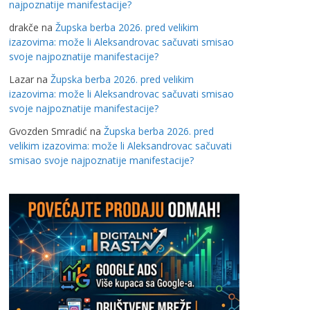
najpoznatije manifestacije?
drakče
na
Župska berba 2026. pred velikim
izazovima: može li Aleksandrovac sačuvati smisao
svoje najpoznatije manifestacije?
Lazar
na
Župska berba 2026. pred velikim
izazovima: može li Aleksandrovac sačuvati smisao
svoje najpoznatije manifestacije?
Gvozden Smradić
na
Župska berba 2026. pred
velikim izazovima: može li Aleksandrovac sačuvati
smisao svoje najpoznatije manifestacije?