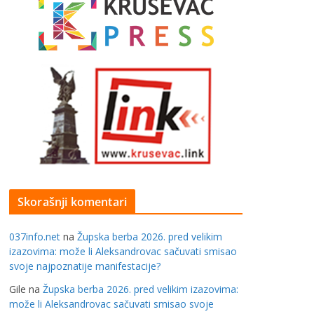
Skorašnji komentari
037info.net
na
Župska berba 2026. pred velikim
izazovima: može li Aleksandrovac sačuvati smisao
svoje najpoznatije manifestacije?
Gile
na
Župska berba 2026. pred velikim izazovima:
može li Aleksandrovac sačuvati smisao svoje