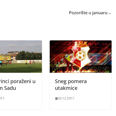
Pozorište u januaru
→
inci poraženi u
Sneg pomera
m Sadu
utakmice
017.
03.12.2017.