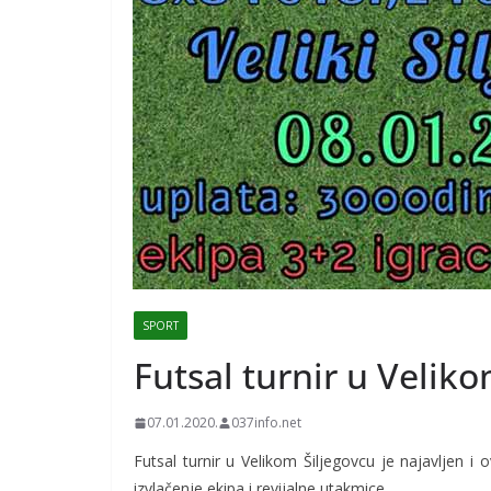
SPORT
Futsal turnir u Velik
07.01.2020.
037info.net
Futsal turnir u Velikom Šiljegovcu je najavljen i
izvlačenje ekipa i revijalne utakmice.