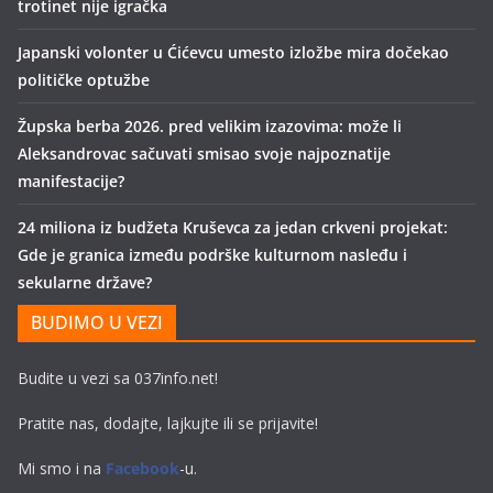
trotinet nije igračka
Japanski volonter u Ćićevcu umesto izložbe mira dočekao
političke optužbe
Župska berba 2026. pred velikim izazovima: može li
Aleksandrovac sačuvati smisao svoje najpoznatije
manifestacije?
24 miliona iz budžeta Kruševca za jedan crkveni projekat:
Gde je granica između podrške kulturnom nasleđu i
sekularne države?
BUDIMO U VEZI
Budite u vezi sa 037info.net!
Pratite nas, dodajte, lajkujte ili se prijavite!
Mi smo i na
Facebook
-u.