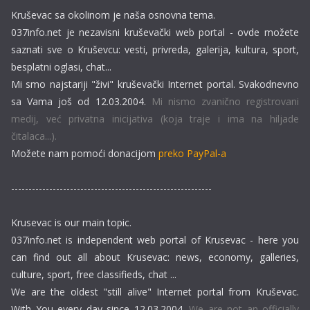
Kruševac sa okolinom je naša osnovna tema.
037info.net je nezavisni kruševački web portal - ovde možete
saznati sve o Kruševcu: vesti, privreda, galerija, kultura, sport,
besplatni oglasi, chat...
Mi smo najstariji "živi" kruševački Internet portal. Svakodnevno
sa Vama još od 12.03.2004.
Mi nismo zvanično registrovani
medij, već privatna inicijativa (koja traje i ima na hiljade
čitalaca...).
Možete nam pomoći donacijom
preko PayPal-a
----------------------------------------------------------
Krusevac is our main topic.
037info.net is independent web portal of Krusevac - here you
can find out all about Krusevac: news, economy, galleries,
culture, sport, free classifieds, chat ...
We are the oldest "still alive" Internet portal from Kruševac.
With You every day since 12.03.2004.
We are not an officially