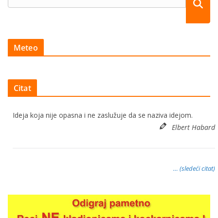
Meteo
Citat
Ideja koja nije opasna i ne zaslužuje da se naziva idejom.
Elbert Habard
… (sledeći citat)