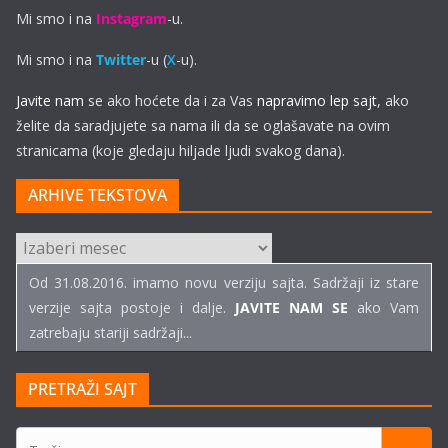
Mi smo i na
Instagram
-u.
Mi smo i na
Twitter
-u (
X
-u).
Javite nam
se ako hoćete da i za Vas
napravimo lep sajt
, ako
želite da saradjujete sa nama ili da se oglašavate na ovim
stranicama (koje gledaju hiljade ljudi svakog dana).
ARHIVE TEKSTOVA
ARHIVE
TEKSTOVA
Od 31.08.2016. imamo novu verziju sajta. Sadržaji iz stare
verzije sajta postoje i dalje.
JAVITE NAM SE
ako Vam
zatrebaju stariji sadržaji...
PRETRAŽI SAJT