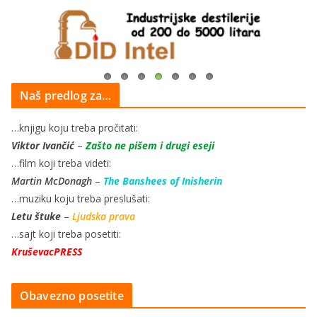
Naš predlog za…
…knjigu koju treba pročitati:
Viktor Ivančić
–
Zašto ne pišem i drugi eseji
…film koji treba videti:
Martin McDonagh
–
The Banshees of Inisherin
…muziku koju treba preslušati:
Letu štuke
–
Ljudska prava
…sajt koji treba posetiti:
KruševacPRESS
Obavezno posetite