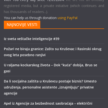
registered media, but a private initiative (which continues and
has thousands of readers...).
You can help us through donation
using PayPal
NAJNOVIJE VESTI
Iz sveta veštačke inteligencije #39
Požari ne biraju granice: Zašto su Kruševac i Rasinski okrug
ovog leta posebno ranjivi
U raljama kockarskog života – Dok “kuća” dobija, Brus se
gasi
Da li socijalna zaštita u Kruševcu postaje biznis? Umesto
udruženja, personalne asistente „iznajmljuju“ privatne
agencije
Apel iz Agencije za bezbednost saobraćaja – električni