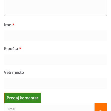
Ime
*
E-pošta
*
Veb mesto