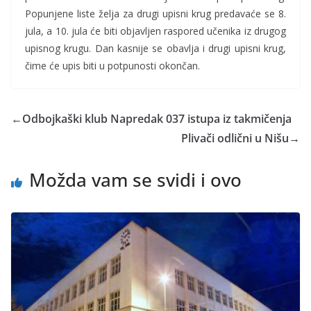
Popunjene liste želja za drugi upisni krug predavaće se 8.
jula, a 10. jula će biti objavljen raspored učenika iz drugog
upisnog krugu. Dan kasnije se obavlja i drugi upisni krug,
čime će upis biti u potpunosti okončan.
←
Odbojkaški klub Napredak 037 istupa iz takmičenja
Plivači odlični u Nišu
→
Možda vam se svidi i ovo