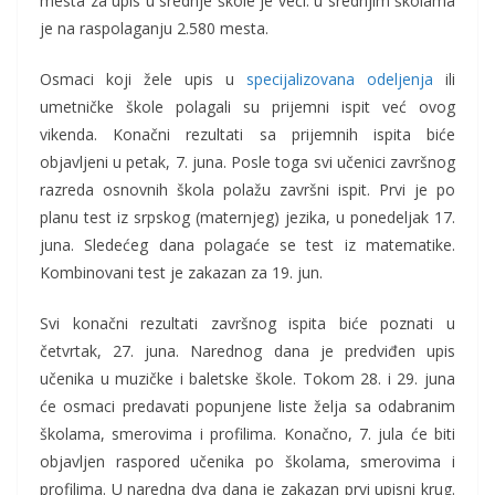
mesta za upis u srednje škole je veći: u srednjim školama
je na raspolaganju 2.580 mesta.
Osmaci koji žele upis u
specijalizovana odeljenja
ili
umetničke škole polagali su prijemni ispit već ovog
vikenda. Konačni rezultati sa prijemnih ispita biće
objavljeni u petak, 7. juna. Posle toga svi učenici završnog
razreda osnovnih škola polažu završni ispit. Prvi je po
planu test iz srpskog (maternjeg) jezika, u ponedeljak 17.
juna. Sledećeg dana polagaće se test iz matematike.
Kombinovani test je zakazan za 19. jun.
Svi konačni rezultati završnog ispita biće poznati u
četvrtak, 27. juna. Narednog dana je predviđen upis
učenika u muzičke i baletske škole. Tokom 28. i 29. juna
će osmaci predavati popunjene liste želja sa odabranim
školama, smerovima i profilima. Konačno, 7. jula će biti
objavljen raspored učenika po školama, smerovima i
profilima. U naredna dva dana je zakazan prvi upisni krug.