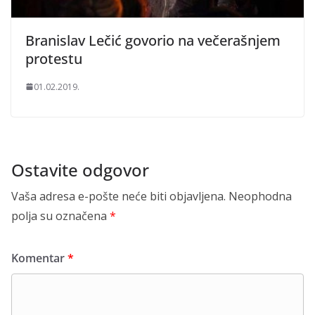
Branislav Lečić govorio na večerašnjem
protestu
01.02.2019.
Ostavite odgovor
Vaša adresa e-pošte neće biti objavljena.
Neophodna
polja su označena
*
Komentar
*