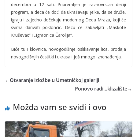
decembra u 12 sati. Pripremljen je raznovrstan dečiji
program, a deca će doći da ukrašavaju jelke, da se druže,
igraju i zajedno dočekaju modernog Deda Mraza, koji će
svima darivati poklončić. Decu će zabavljati „Maskote
Kruševac“ i „Igraonica Čarolija“.
Biće tu i klovnica, novogodišnje oslikavanje lica, prodaja
novogodišnjih čestitki i ukrasa i još mnogo iznenađenja.
←
Otvaranje izložbe u Umetničkoj galeriji
Ponovo radi…klizalište
→
Možda vam se svidi i ovo