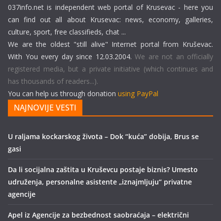
037info.net is independent web portal of Krusevac - here you
can find out all about Krusevac: news, economy, galleries,
culture, sport, free classifieds, chat ...
We are the oldest "still alive" Internet portal from Kruševac.
With You every day since 12.03.2004.
We are not an officially
registered media, but a private initiative (which continues and
has thousands of readers...).
You can help us through donation
using PayPal
NAJNOVIJE VESTI
U raljama kockarskog života – Dok “kuća” dobija, Brus se
gasi
Da li socijalna zaštita u Kruševcu postaje biznis? Umesto
udruženja, personalne asistente „iznajmljuju“ privatne
agencije
Apel iz Agencije za bezbednost saobraćaja – električni