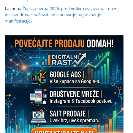
Lazar
na
Župska berba 2026. pred velikim izazovima: može li
Aleksandrovac sačuvati smisao svoje najpoznatije
manifestacije?