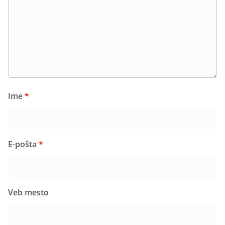
Ime
*
E-pošta
*
Veb mesto