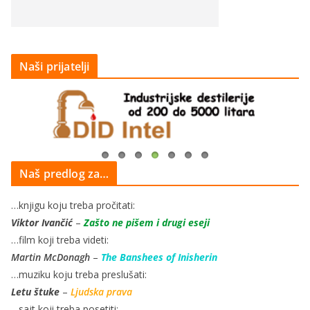
Naši prijatelji
Naš predlog za…
…knjigu koju treba pročitati:
Viktor Ivančić
–
Zašto ne pišem i drugi eseji
…film koji treba videti:
Martin McDonagh
–
The Banshees of Inisherin
…muziku koju treba preslušati:
Letu štuke
–
Ljudska prava
…sajt koji treba posetiti: