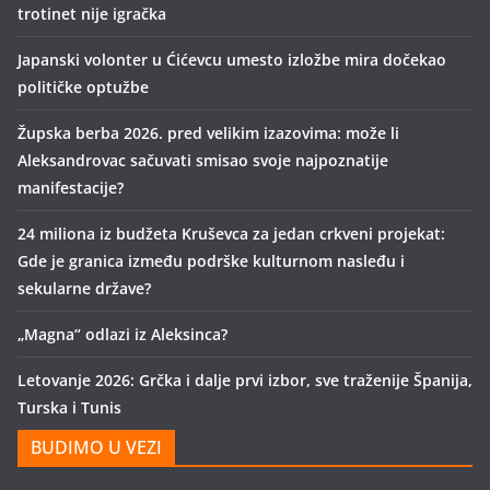
trotinet nije igračka
Japanski volonter u Ćićevcu umesto izložbe mira dočekao
političke optužbe
Župska berba 2026. pred velikim izazovima: može li
Aleksandrovac sačuvati smisao svoje najpoznatije
manifestacije?
24 miliona iz budžeta Kruševca za jedan crkveni projekat:
Gde je granica između podrške kulturnom nasleđu i
sekularne države?
„Magna“ odlazi iz Aleksinca?
Letovanje 2026: Grčka i dalje prvi izbor, sve traženije Španija,
Turska i Tunis
BUDIMO U VEZI