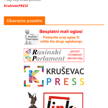
KruševacPRESS
Obavezno posetite