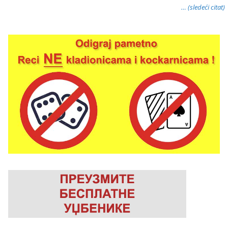
… (sledeći citat)