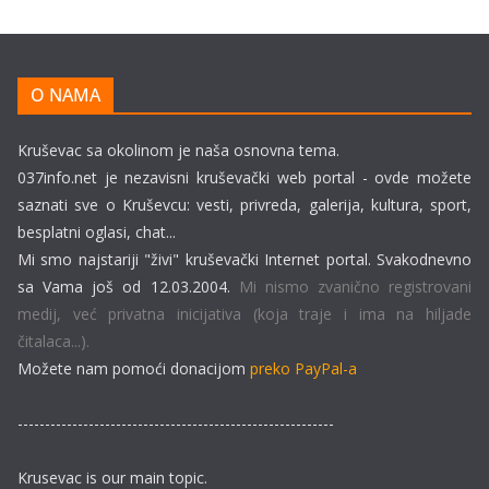
O NAMA
Kruševac sa okolinom je naša osnovna tema.
037info.net je nezavisni kruševački web portal - ovde možete
saznati sve o Kruševcu: vesti, privreda, galerija, kultura, sport,
besplatni oglasi, chat...
Mi smo najstariji "živi" kruševački Internet portal. Svakodnevno
sa Vama još od 12.03.2004.
Mi nismo zvanično registrovani
medij, već privatna inicijativa (koja traje i ima na hiljade
čitalaca...).
Možete nam pomoći donacijom
preko PayPal-a
----------------------------------------------------------
Krusevac is our main topic.