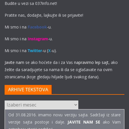
Budite u vezi sa 037info.net!
Pratite nas, dodajte, lajkujte ili se prijavite!
Mi smo i na
Facebook
-u.
Mi smo i na
Instagram
-u.
Mi smo i na
Twitter
-u (
X
-u).
Javite nam
se ako hoćete da i za Vas
napravimo lep sajt
, ako
želite da saradjujete sa nama ili da se oglašavate na ovim
stranicama (koje gledaju hiljade ljudi svakog dana).
ARHIVE TEKSTOVA
ARHIVE
TEKSTOVA
Od 31.08.2016. imamo novu verziju sajta. Sadržaji iz stare
verzije sajta postoje i dalje.
JAVITE NAM SE
ako Vam