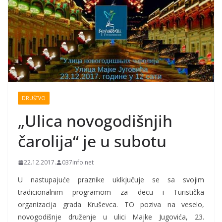
DRUŠTVO
„Ulica novogodišnjih
čarolija“ je u subotu
22.12.2017.
037info.net
U nastupajuće praznike uklkjučuje se sa svojim
tradicionalnim programom za decu i Turistička
organizacija grada Kruševca. TO poziva na veselo,
novogodišnje druženje u ulici Majke Jugovića, 23.