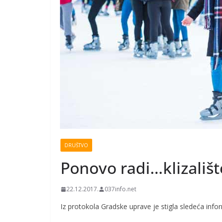
DRUŠTVO
Ponovo radi…klizališt
22.12.2017.
037info.net
Iz protokola Gradske uprave je stigla sledeća infor