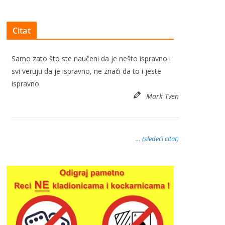
Citat
Samo zato što ste naučeni da je nešto ispravno i
svi veruju da je ispravno, ne znači da to i jeste
ispravno.
Mark Tven
… (sledeći citat)