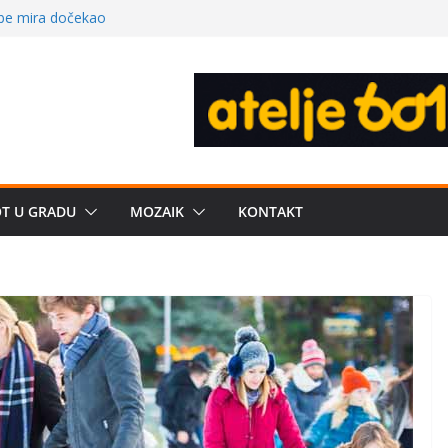
 – električni
žbe mira dočekao
a: može li
poznatije
crkveni projekat: Gde
leđu i sekularne
e biznis? Umesto
OT U GRADU
MOZAIK
KONTAKT
uju“ privatne