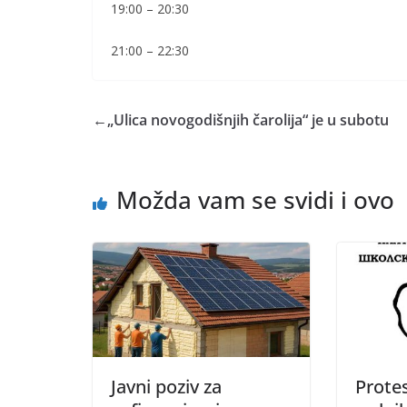
19:00 – 20:30
21:00 – 22:30
←
„Ulica novogodišnjih čarolija“ je u subotu
Možda vam se svidi i ovo
Javni poziv za
Prote