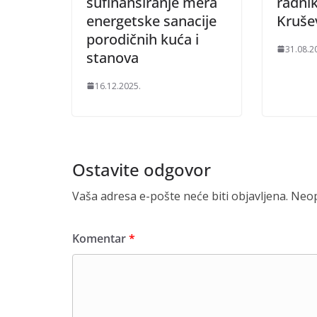
sufinansiranje mera
radnik
energetske sanacije
Kruše
porodičnih kuća i
31.08.2
stanova
16.12.2025.
Ostavite odgovor
Vaša adresa e-pošte neće biti objavljena.
Neop
Komentar
*