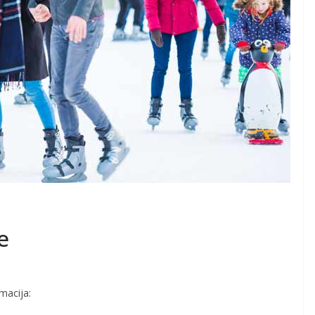
e
macija: