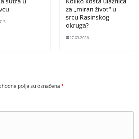
a sutra u
Koliko košta ulaznica
vcu
za „miran život“ u
srcu Rasinskog
017.
okruga?
27.03.2026.
hodna polja su označena
*