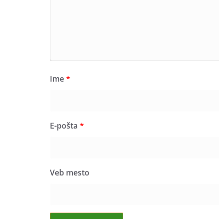
Ime
*
E-pošta
*
Veb mesto