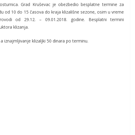
 kosturnica. Grad Kruševac je obezbedio besplatne termine za
u od 10 do 15 časova do kraja klizališne sezone, osim u vreme
rovodi od 29.12. – 09.01.2018. godine. Besplatni termini
uktora klizanja.
 iznajmljivanje klizaljki 50 dinara po terminu.