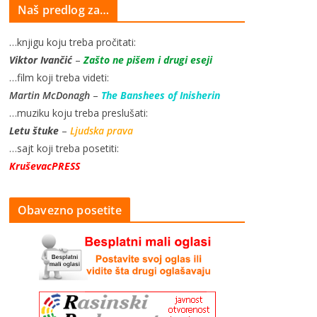
Naš predlog za…
…knjigu koju treba pročitati:
Viktor Ivančić
–
Zašto ne pišem i drugi eseji
…film koji treba videti:
Martin McDonagh
–
The Banshees of Inisherin
…muziku koju treba preslušati:
Letu štuke
–
Ljudska prava
…sajt koji treba posetiti:
KruševacPRESS
Obavezno posetite