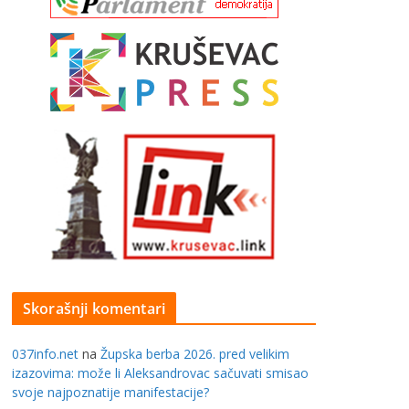
Skorašnji komentari
037info.net
na
Župska berba 2026. pred velikim
izazovima: može li Aleksandrovac sačuvati smisao
svoje najpoznatije manifestacije?