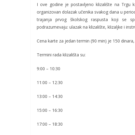
I ove godine je postavljeno klizalište na Trgu
organizovan dolazak učenika svakog dana u period
trajanja prvog školskog raspusta koji se sp
podrazumevaju: ulazak na klizalište, klizaljke i instr
Cena karte za jedan termin (90 min) je 150 dinara, a
Termini rada klizališta su:
9:00 – 10:30
11:00 – 12:30
13:00 – 14:30
15:00 – 16:30
17:00 – 18:30