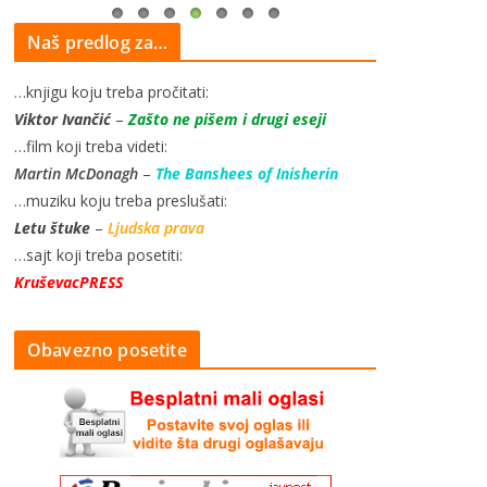
Naš predlog za…
…knjigu koju treba pročitati:
Viktor Ivančić
–
Zašto ne pišem i drugi eseji
…film koji treba videti:
Martin McDonagh
–
The Banshees of Inisherin
…muziku koju treba preslušati:
Letu štuke
–
Ljudska prava
…sajt koji treba posetiti:
KruševacPRESS
Obavezno posetite