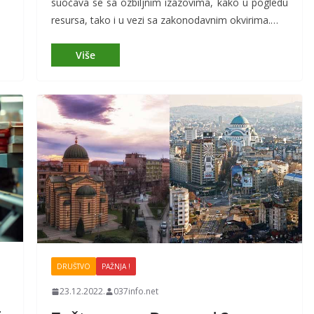
suočava se sa ozbiljnim izazovima, kako u pogledu
resursa, tako i u vezi sa zakonodavnim okvirima.…
DRUŠTVO
PAŽNJA !
23.12.2022.
037info.net