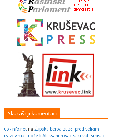
Skorašnji komentari
037info.net
na
Župska berba 2026. pred velikim
izazovima: može li Aleksandrovac sačuvati smisao