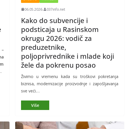
06.05.2026.
037info.net
Kako do subvencije i
e
podsticaja u Rasinskom
okrugu 2026: vodič za
preduzetnike,
 –
poljoprivrednike i mlade koji
na
žele da pokrenu posao
om
…
Živimo u vremenu kada su troškovi pokretanja
biznisa, modernizacije proizvodnje i zapošljavanja
sve veći.…