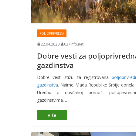
POLJOPRIVREDA
22.04.2020.
037info.net
Dobre vesti za poljoprivredn
gazdinstva
Dobre vesti stižu za registrovana
poljoprivred
gazdinstva
. Naime, Vlada Republike Srbije donela 
Uredbu o novčanoj pomoći poljoprivredn
gazdinstvima.…