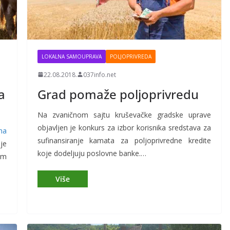
LOKALNA SAMOUPRAVA
POLJOPRIVREDA
22.08.2018.
037info.net
a
Grad pomaže poljoprivredu
Na zvaničnom sajtu kruševačke gradske uprave
objavljen je konkurs za izbor korisnika sredstava za
na
sufinansiranje kamata za poljoprivredne kredite
je
koje dodeljuju poslovne banke.…
im