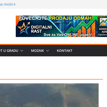
žbe mira dočekao
a: može li
poznatije
crkveni projekat: Gde
leđu i sekularne
 – električni
OT U GRADU
MOZAIK
KONTAKT