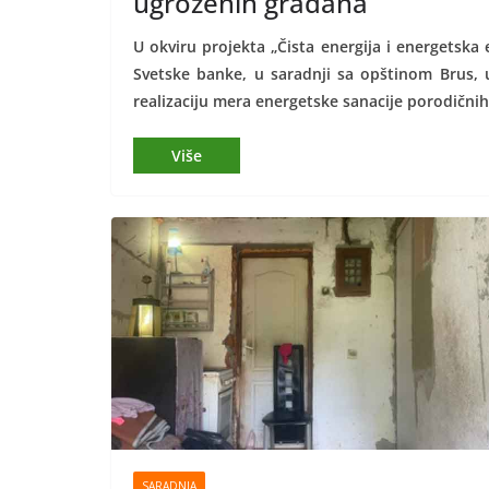
ugroženih građana
U okviru projekta „Čista energija i energetska
Svetske banke, u saradnji sa opštinom Brus, 
realizaciju mera energetske sanacije porodičnih 
SARADNJA