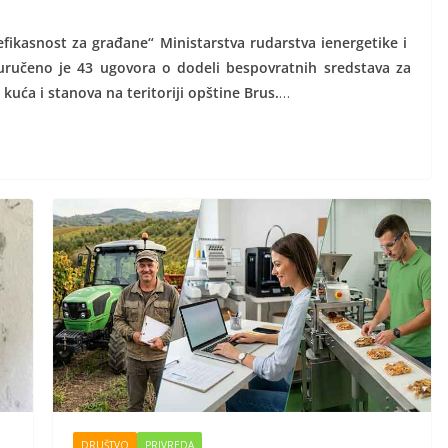
 efikasnost za građane“ Ministarstva rudarstva ienergetike i
uručeno je 43 ugovora o dodeli bespovratnih sredstava za
kuća i stanova na teritoriji opštine Brus.
…
DRUŠTVO
PRIVREDA