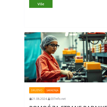
DRUŠTVO
SARADNJA
21.08.2024.
037info.net