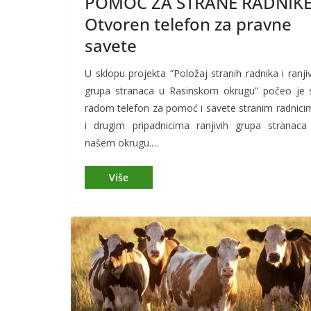
POMOĆ ZA STRANE RADNIKE
Otvoren telefon za pravne
savete
U sklopu projekta “Položaj stranih radnika i ranjiv
grupa stranaca u Rasinskom okrugu” počeo je 
radom telefon za pomoć i savete stranim radnici
i drugim pripadnicima ranjivih grupa stranaca
našem okrugu.…