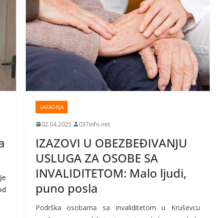
SARADNJA
02.04.2025.
037info.net
a
IZAZOVI U OBEZBEĐIVANJU
USLUGA ZA OSOBE SA
INVALIDITETOM: Malo ljudi,
je
puno posla
od
Podrška osobama sa invaliditetom u Kruševcu