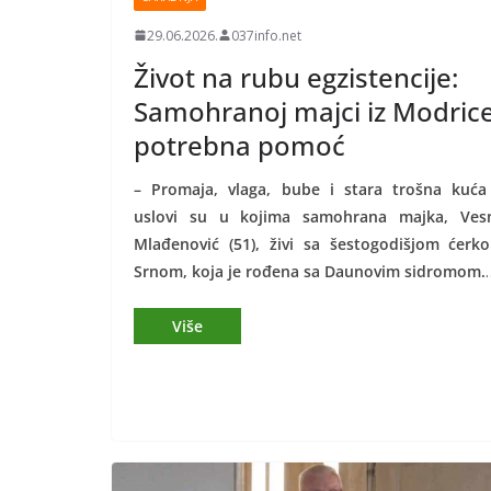
29.06.2026.
037info.net
Život na rubu egzistencije:
Samohranoj majci iz Modric
potrebna pomoć
–
Promaja, vlaga, bube i stara trošna kuća
uslovi su u kojima samohrana majka, Ves
Mlađenović (51), živi sa šestogodišjom ćerk
Srnom, koja je rođena sa Daunovim sidromom.