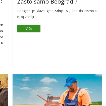
:
Zašto samo Beograd ?
Beograd je glavni grad Srbije. Ali, kao da nismo u
istoj zemlji.…
ih
sa
ma
 u