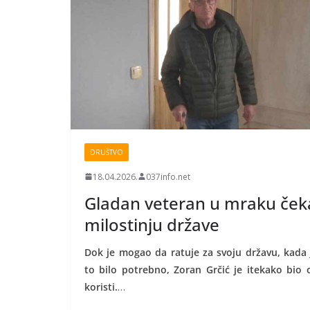
DRUŠTVO
18.04.2026.
037info.net
Gladan veteran u mraku ček
milostinju države
Dok je mogao da ratuje za svoju državu, kada 
to bilo potrebno, Zoran Grčić je itekako bio 
koristi.
…