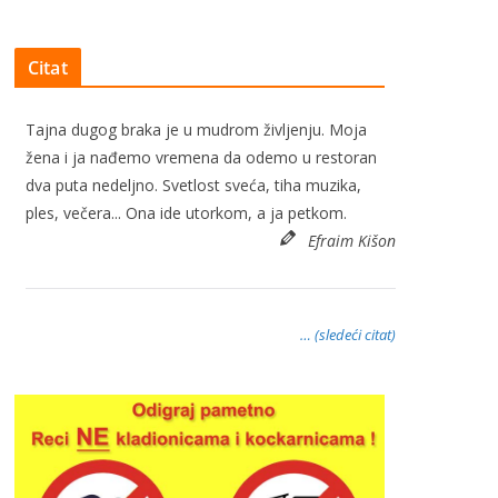
Citat
Tajna dugog braka je u mudrom življenju. Moja
žena i ja nađemo vremena da odemo u restoran
dva puta nedeljno. Svetlost sveća, tiha muzika,
ples, večera... Ona ide utorkom, a ja petkom.
Efraim Kišon
… (sledeći citat)