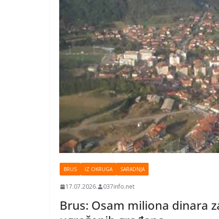
BRUS
IZ OKRUGA
SARADNJA
17.07.2026.
037info.net
Brus: Osam miliona dinara z