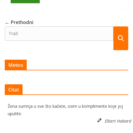
← Prethodni
Meteo
Citat
Žena sumnja u sve što kažete, osim u komplimente koje joj
uputite.
Elbert Habard