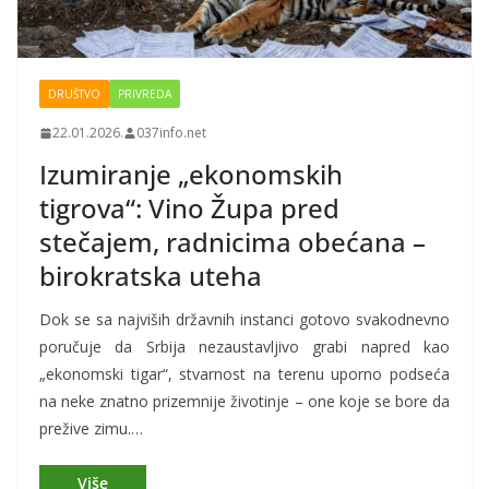
DRUŠTVO
PRIVREDA
22.01.2026.
037info.net
Izumiranje „ekonomskih
tigrova“: Vino Župa pred
stečajem, radnicima obećana –
birokratska uteha
Dok se sa najviših državnih instanci gotovo svakodnevno
poručuje da Srbija nezaustavljivo grabi napred kao
„ekonomski tigar“, stvarnost na terenu uporno podseća
na neke znatno prizemnije životinje – one koje se bore da
prežive zimu.…