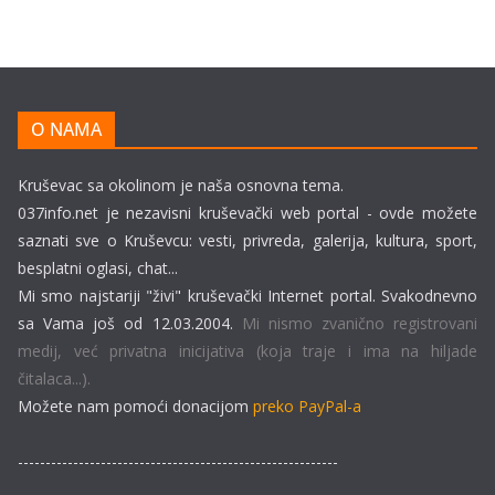
O NAMA
Kruševac sa okolinom je naša osnovna tema.
037info.net je nezavisni kruševački web portal - ovde možete
saznati sve o Kruševcu: vesti, privreda, galerija, kultura, sport,
besplatni oglasi, chat...
Mi smo najstariji "živi" kruševački Internet portal. Svakodnevno
sa Vama još od 12.03.2004.
Mi nismo zvanično registrovani
medij, već privatna inicijativa (koja traje i ima na hiljade
čitalaca...).
Možete nam pomoći donacijom
preko PayPal-a
----------------------------------------------------------