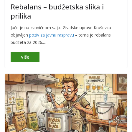
Rebalans – budžetska slika i
prilika
Juče je na zvaničnom sajtu Gradske uprave Kruševca
objavljen
poziv za javnu raspravu
– tema je rebalans
budžeta za 2026.…