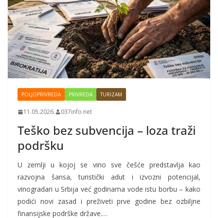
POLJOPRIVREDA
PRIVREDA
TURIZAM
11.05.2026.
037info.net
Teško bez subvencija – loza traži
podršku
U zemlji u kojoj se vino sve češće predstavlja kao
razvojna šansa, turistički adut i izvozni potencijal,
vinogradari u Srbija već godinama vode istu borbu – kako
podići novi zasad i preživeti prve godine bez ozbiljne
finansijske podrške države.…