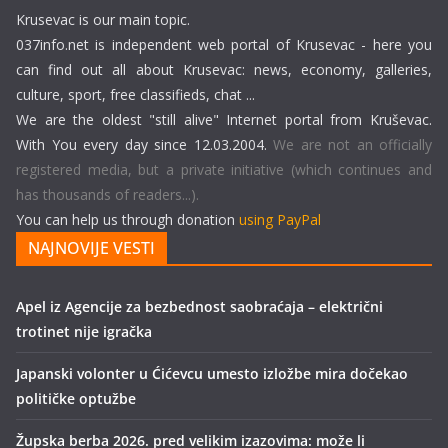
Krusevac is our main topic.
037info.net is independent web portal of Krusevac - here you
can find out all about Krusevac: news, economy, galleries,
culture, sport, free classifieds, chat ...
We are the oldest "still alive" Internet portal from Kruševac.
With You every day since 12.03.2004.
We are not an officially
registered media, but a private initiative (which continues and
has thousands of readers...).
You can help us through donation
using PayPal
NAJNOVIJE VESTI
Apel iz Agencije za bezbednost saobraćaja – električni
trotinet nije igračka
Japanski volonter u Ćićevcu umesto izložbe mira dočekao
političke optužbe
Župska berba 2026. pred velikim izazovima: može li