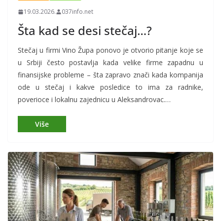
19.03.2026.
037info.net
Šta kad se desi stečaj…?
Stečaj u firmi
Vino Župa
ponovo je otvorio pitanje koje se
u Srbiji često postavlja kada velike firme zapadnu u
finansijske probleme – šta zapravo znači kada kompanija
ode u stečaj i kakve posledice to ima za radnike,
poverioce i lokalnu zajednicu u
Aleksandrovac
.…