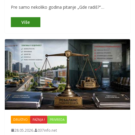
Pre samo nekoliko godina pitanje „Gde radiš?“…
DRUŠTVO
PAŽNJA !
PRIVREDA
28.05.2026.
037info.net