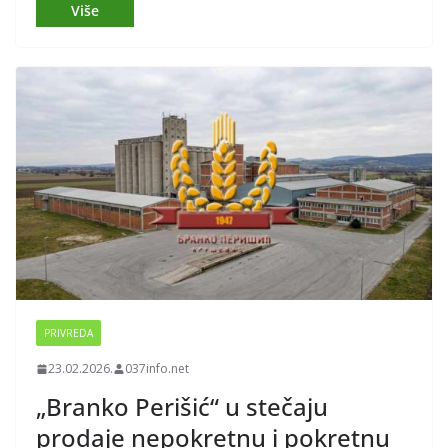
PRIVREDA
23.02.2026.
037info.net
„Branko Perišić“ u stečaju
prodaje nepokretnu i pokretnu