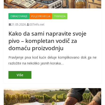
OBRAZOVANJE
POLJOPRIVREDA
PRIVREDA
21.05.2026.
037info.net
Kako da sami napravite svoje
pivo – kompletan vodič za
domaću proizvodnju
Pravljenje piva kod kuće deluje komplikovano dok ga ne
razložite na nekoliko jasnih koraka.…