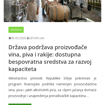
PRIVREDA
05.03.2026.
037info.net
Država podržava proizvođače
vina, piva i rakije: dostupna
bespovratna sredstva za razvoj
kapaciteta
Ministarstvo privrede Republike Srbije pokrenulo je
program finansijske podrške namenjen proizvođačima
vina, piva i jakih alkoholnih pića, sa ciljem jačanja domaće
proizvodnje i unapređenja prerađivačkih kapaciteta.…