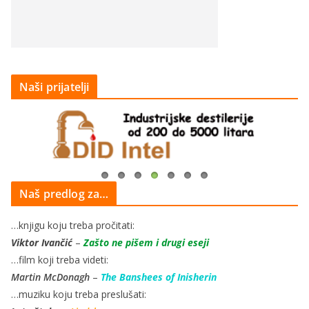
Naši prijatelji
Naš predlog za…
…knjigu koju treba pročitati:
Viktor Ivančić
–
Zašto ne pišem i drugi eseji
…film koji treba videti:
Martin McDonagh
–
The Banshees of Inisherin
…muziku koju treba preslušati: