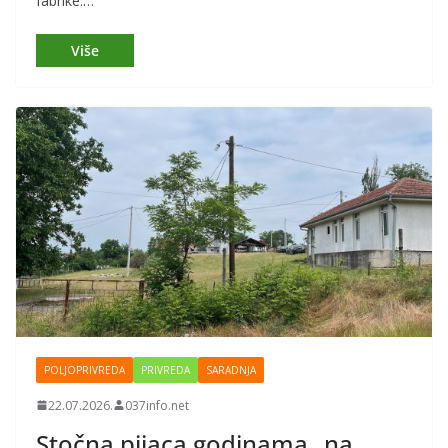
fabrike.…
POLJOPRIVREDA
PRIVREDA
SARADNJA
22.07.2026.
037info.net
Stočna pijaca godinama „na