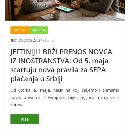
DRUŠTVO
PRIVREDA
01.05.2026.
037info.net
JEFTINIJI I BRŽI PRENOS NOVCA
IZ INOSTRANSTVA: Od 5. maja
startuju nova pravila za SEPA
plaćanja u Srbiji
Od utorka,
5. maja
, način na koji šaljemo i primamo
novac u evrima iz Evropske unije i regiona menja se iz
korena.…