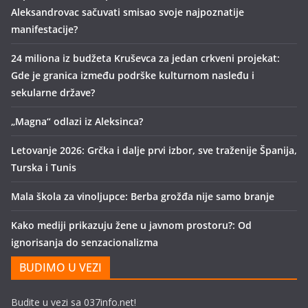
Aleksandrovac sačuvati smisao svoje najpoznatije
manifestacije?
24 miliona iz budžeta Kruševca za jedan crkveni projekat:
Gde je granica između podrške kulturnom nasleđu i
sekularne države?
„Magna“ odlazi iz Aleksinca?
Letovanje 2026: Grčka i dalje prvi izbor, sve traženije Španija,
Turska i Tunis
Mala škola za vinoljupce: Berba grožđa nije samo branje
Kako mediji prikazuju žene u javnom prostoru?: Od
ignorisanja do senzacionalizma
BUDIMO U VEZI
Budite u vezi sa 037info.net!