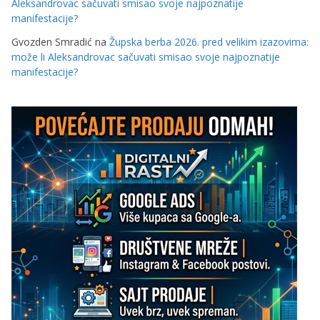
Aleksandrovac sačuvati smisao svoje najpoznatije
manifestacije?
Gvozden Smradić
na
Župska berba 2026. pred velikim izazovima:
može li Aleksandrovac sačuvati smisao svoje najpoznatije
manifestacije?