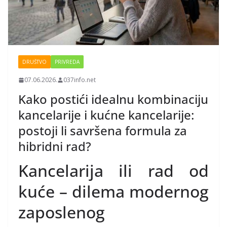
DRUŠTVO
PRIVREDA
07.06.2026.
037info.net
Kako postići idealnu kombinaciju
kancelarije i kućne kancelarije:
postoji li savršena formula za
hibridni rad?
Kancelarija ili rad od
kuće – dilema modernog
zaposlenog