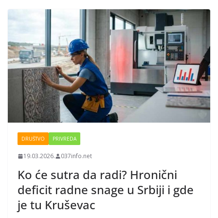
DRUŠTVO
PRIVREDA
19.03.2026.
037info.net
Ko će sutra da radi? Hronični
deficit radne snage u Srbiji i gde
je tu Kruševac