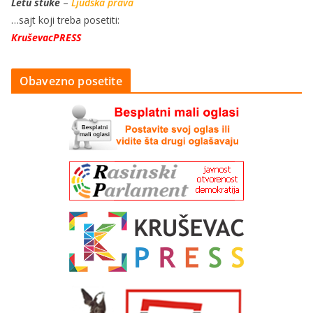
Letu štuke
–
Ljudska prava
…sajt koji treba posetiti:
KruševacPRESS
Obavezno posetite