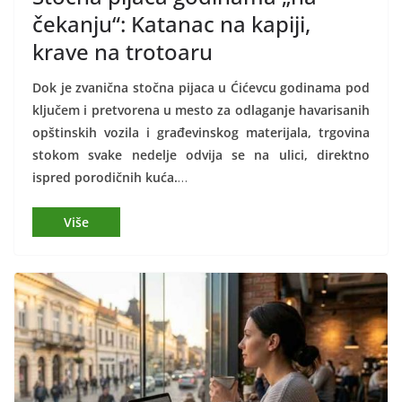
čekanju“: Katanac na kapiji,
krave na trotoaru
Dok je zvanična stočna pijaca u Ćićevcu godinama pod
ključem i pretvorena u mesto za odlaganje havarisanih
opštinskih vozila i građevinskog materijala, trgovina
stokom svake nedelje odvija se na ulici, direktno
ispred porodičnih kuća.
…