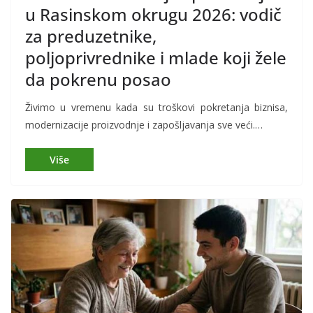
u Rasinskom okrugu 2026: vodič
za preduzetnike,
poljoprivrednike i mlade koji žele
da pokrenu posao
Živimo u vremenu kada su troškovi pokretanja biznisa,
modernizacije proizvodnje i zapošljavanja sve veći.…