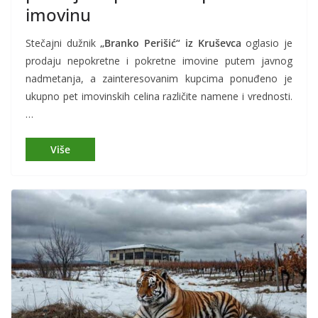
imovinu
Stečajni dužnik
„Branko Perišić“ iz Kruševca
oglasio je
prodaju nepokretne i pokretne imovine putem javnog
nadmetanja, a zainteresovanim kupcima ponuđeno je
ukupno pet imovinskih celina različite namene i vrednosti.
…