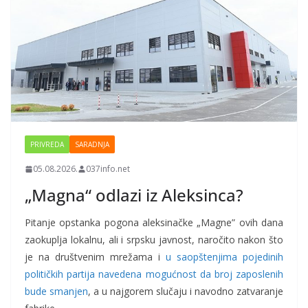
PRIVREDA
SARADNJA
05.08.2026.
037info.net
„Magna“ odlazi iz Aleksinca?
Pitanje opstanka pogona aleksinačke „Magne” ovih dana
zaokuplja lokalnu, ali i srpsku javnost, naročito nakon što
je na društvenim mrežama i
u saopštenjima pojedinih
političkih partija navedena mogućnost da broj zaposlenih
bude smanjen
, a u najgorem slučaju i navodno zatvaranje