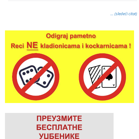
… (sledeći citat)