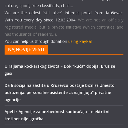
culture, sport, free classifieds, chat ...
We are the oldest "still alive" Internet portal from Kruševac.
With You every day since 12.03.2004.
We are not an officially
registered media, but a private initiative (which continues and
has thousands of readers...).
You can help us through donation
using PayPal
NAJNOVIJE VESTI
U raljama kockarskog života – Dok “kuća” dobija, Brus se
gasi
Da li socijalna zaštita u Kruševcu postaje biznis? Umesto
udruženja, personalne asistente „iznajmljuju“ privatne
agencije
Apel iz Agencije za bezbednost saobraćaja – električni
trotinet nije igračka