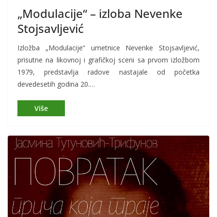
„Modulacije“ – izloba Nevenke
Stojsavljević
Izložba „Modulacije“ umetnice Nevenke Stojsavljević,
prisutne na likovnoj i grafičkoj sceni sa prvom izložbom
1979, predstavlja radove nastajale od početka
devedesetih godina 20.…