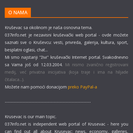
O NAMA
Kruševac sa okolinom je naša osnovna tema.
037info.net je nezavisni kruševački web portal - ovde možete
saznati sve o Kruševcu: vesti, privreda, galerija, kultura, sport,
besplatni oglasi, chat...
Mi smo najstariji "živi" kruševački Internet portal. Svakodnevno
sa Vama još od 12.03.2004.
Mi nismo zvanično registrovani
medij, već privatna inicijativa (koja traje i ima na hiljade
čitalaca...).
Možete nam pomoći donacijom
preko PayPal-a
----------------------------------------------------------
Krusevac is our main topic.
037info.net is independent web portal of Krusevac - here you
can find out all about Krusevac: news, economy, galleries,