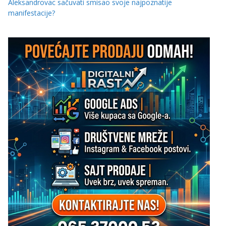
Aleksandrovac sačuvati smisao svoje najpoznatije
manifestacije?