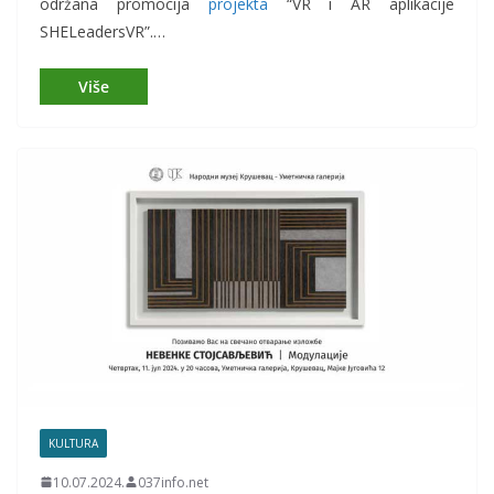
održana promocija
projekta
“VR i AR aplikacije
SHELeadersVR”.…
KULTURA
10.07.2024.
037info.net