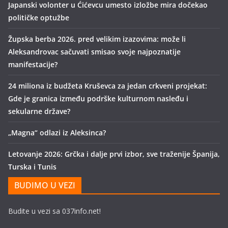
Japanski volonter u Ćićevcu umesto izložbe mira dočekao
političke optužbe
Župska berba 2026. pred velikim izazovima: može li
Aleksandrovac sačuvati smisao svoje najpoznatije
manifestacije?
24 miliona iz budžeta Kruševca za jedan crkveni projekat:
Gde je granica između podrške kulturnom nasleđu i
sekularne države?
„Magna“ odlazi iz Aleksinca?
Letovanje 2026: Grčka i dalje prvi izbor, sve traženije Španija,
Turska i Tunis
BUDIMO U VEZI
Budite u vezi sa 037info.net!