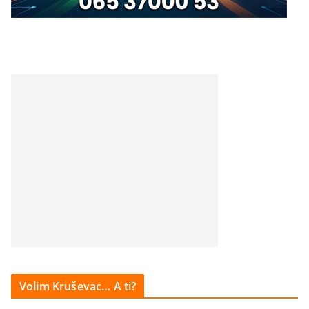
Volim Kruševac… A ti?