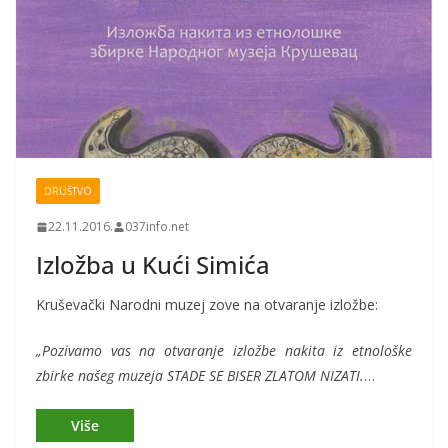
DRUŠTVO
22.11.2016.
037info.net
Izložba u Kući Simića
Kruševački Narodni muzej zove na otvaranje izložbe:
„Pozivamo vas na otvaranje izložbe nakita iz etnološke
zbirke našeg muzeja STADE SE BISER ZLATOM NIZATI.
…