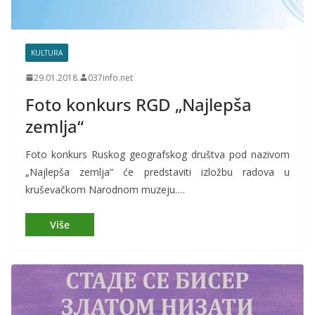
KULTURA
29.01.2018.
037info.net
Foto konkurs RGD „Najlepša
zemlja“
Foto konkurs Ruskog geografskog društva pod nazivom
„Najlepša zemlja“ će predstaviti izložbu radova u
kruševačkom Narodnom muzeju.…