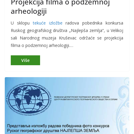
Projekcija filma o podzemnoj
arheologiji
U sklopu
tekuće izložbe
radova pobednika konkursa
Ruskog geografskog društva „Najlepša zemlja“, u Velikoj
sali Narodnog muzeja Kruševac održaće se projekcija
filma o podzemnoj arheologiji.…