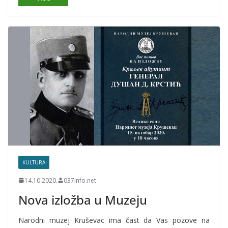
KULTURA
14.10.2020.
037info.net
Nova izložba u Muzeju
Narodni muzej Kruševac ima čast da Vas pozove na