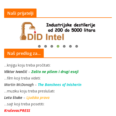
Naši prijatelji
Naš predlog za…
…knjigu koju treba pročitati:
Viktor Ivančić
–
Zašto ne pišem i drugi eseji
…film koji treba videti:
Martin McDonagh
–
The Banshees of Inisherin
…muziku koju treba preslušati:
Letu štuke
–
Ljudska prava
…sajt koji treba posetiti:
KruševacPRESS