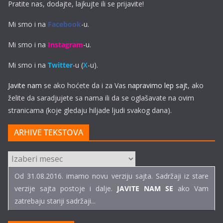
Pratite nas, dodajte, lajkujte ili se prijavite!
Mi smo i na
Facebook
-u.
Mi smo i na
Instagram
-u.
Mi smo i na
Twitter
-u (
X
-u).
Javite nam
se ako hoćete da i za Vas
napravimo lep sajt
, ako
želite da saradjujete sa nama ili da se oglašavate na ovim
stranicama (koje gledaju hiljade ljudi svakog dana).
ARHIVE TEKSTOVA
ARHIVE
TEKSTOVA
Od 31.08.2016. imamo novu verziju sajta. Sadržaji iz stare
verzije sajta postoje i dalje.
JAVITE NAM SE
ako Vam
zatrebaju stariji sadržaji...