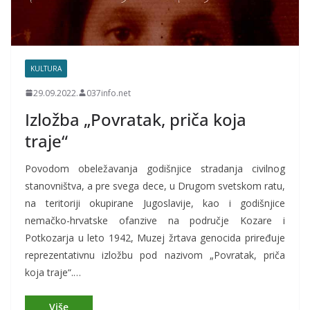
KULTURA
29.09.2022.
037info.net
Izložba „Povratak, priča koja
traje“
Povodom obeležavanja godišnjice stradanja civilnog
stanovništva, a pre svega dece, u Drugom svetskom ratu,
na teritoriji okupirane Jugoslavije, kao i godišnjice
nemačko-hrvatske ofanzive na područje Kozare i
Potkozarja u leto 1942, Muzej žrtava genocida priređuje
reprezentativnu izložbu pod nazivom „Povratak, priča
koja traje“.…