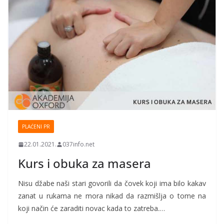
PLAĆENI PR
22.01.2021.
037info.net
Kurs i obuka za masera
Nisu džabe naši stari govorili da čovek koji ima bilo kakav
zanat u rukama ne mora nikad da razmišlja o tome na
koji način će zaraditi novac kada to zatreba.…