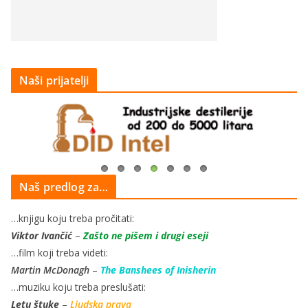
Naši prijatelji
Naš predlog za…
…knjigu koju treba pročitati:
Viktor Ivančić
–
Zašto ne pišem i drugi eseji
…film koji treba videti:
Martin McDonagh
–
The Banshees of Inisherin
…muziku koju treba preslušati:
Letu štuke
–
Ljudska prava