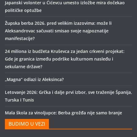
Japanski volonter u Ćićevcu umesto izložbe mira dočekao
političke optužbe
Župska berba 2026. pred velikim izazovima: može li
Aleksandrovac sačuvati smisao svoje najpoznatije
manifestacije?
24 miliona iz budžeta Kruševca za jedan crkveni projekat:
Gde je granica između podrške kulturnom nasleđu i
sekularne države?
„Magna“ odlazi iz Aleksinca?
Letovanje 2026: Grčka i dalje prvi izbor, sve traženije Španija,
Turska i Tunis
Mala škola za vinoljupce: Berba grožđa nije samo branje
BUDIMO U VEZI