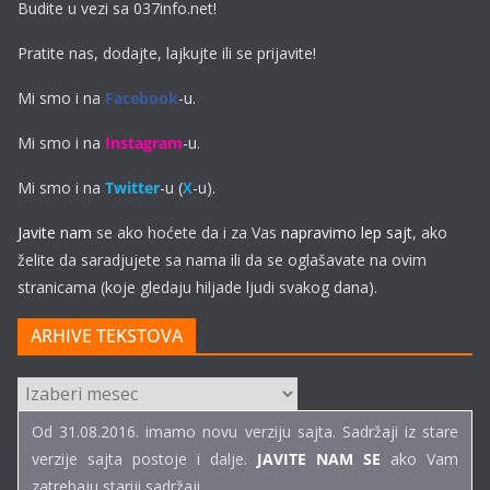
Budite u vezi sa 037info.net!
Pratite nas, dodajte, lajkujte ili se prijavite!
Mi smo i na
Facebook
-u.
Mi smo i na
Instagram
-u.
Mi smo i na
Twitter
-u (
X
-u).
Javite nam
se ako hoćete da i za Vas
napravimo lep sajt
, ako
želite da saradjujete sa nama ili da se oglašavate na ovim
stranicama (koje gledaju hiljade ljudi svakog dana).
ARHIVE TEKSTOVA
ARHIVE
TEKSTOVA
Od 31.08.2016. imamo novu verziju sajta. Sadržaji iz stare
verzije sajta postoje i dalje.
JAVITE NAM SE
ako Vam
zatrebaju stariji sadržaji...