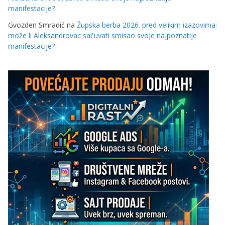
manifestacije?
Gvozden Smradić
na
Župska berba 2026. pred velikim izazovima:
može li Aleksandrovac sačuvati smisao svoje najpoznatije
manifestacije?