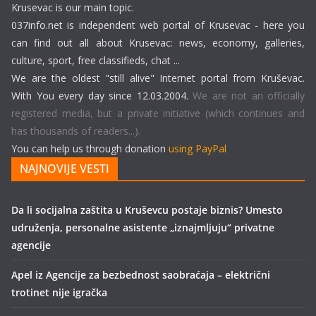
Krusevac is our main topic.
037info.net is independent web portal of Krusevac - here you
can find out all about Krusevac: news, economy, galleries,
culture, sport, free classifieds, chat ...
We are the oldest "still alive" Internet portal from Kruševac.
With You every day since 12.03.2004.
We are not an officially
registered media, but a private initiative (which continues and
has thousands of readers...).
You can help us through donation
using PayPal
NAJNOVIJE VESTI
Da li socijalna zaštita u Kruševcu postaje biznis? Umesto
udruženja, personalne asistente „iznajmljuju“ privatne
agencije
Apel iz Agencije za bezbednost saobraćaja – električni
trotinet nije igračka