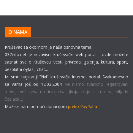
O NAMA
Kruševac sa okolinom je naša osnovna tema.
037info.net je nezavisni kruševački web portal - ovde možete
saznati sve o Kruševcu: vesti, privreda, galerija, kultura, sport,
besplatni oglasi, chat...
Mi smo najstariji "živi" kruševački Internet portal. Svakodnevno
sa Vama još od 12.03.2004.
Mi nismo zvanično registrovani
medij, već privatna inicijativa (koja traje i ima na hiljade
čitalaca...).
Možete nam pomoći donacijom
preko PayPal-a
----------------------------------------------------------