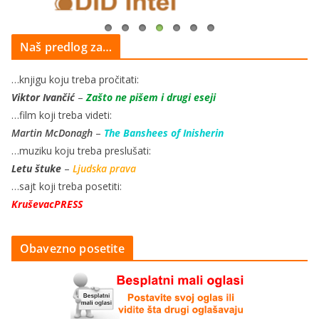
Naš predlog za…
…knjigu koju treba pročitati:
Viktor Ivančić
–
Zašto ne pišem i drugi eseji
…film koji treba videti:
Martin McDonagh
–
The Banshees of Inisherin
…muziku koju treba preslušati:
Letu štuke
–
Ljudska prava
…sajt koji treba posetiti:
KruševacPRESS
Obavezno posetite