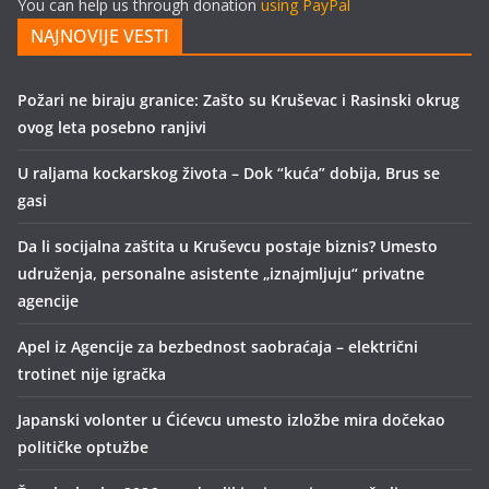
You can help us through donation
using PayPal
NAJNOVIJE VESTI
Požari ne biraju granice: Zašto su Kruševac i Rasinski okrug
ovog leta posebno ranjivi
U raljama kockarskog života – Dok “kuća” dobija, Brus se
gasi
Da li socijalna zaštita u Kruševcu postaje biznis? Umesto
udruženja, personalne asistente „iznajmljuju“ privatne
agencije
Apel iz Agencije za bezbednost saobraćaja – električni
trotinet nije igračka
Japanski volonter u Ćićevcu umesto izložbe mira dočekao
političke optužbe