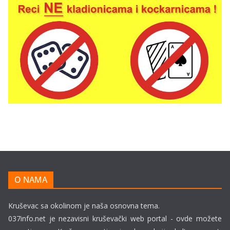
O NAMA
Kruševac sa okolinom je naša osnovna tema.
037info.net je nezavisni kruševački web portal - ovde možete