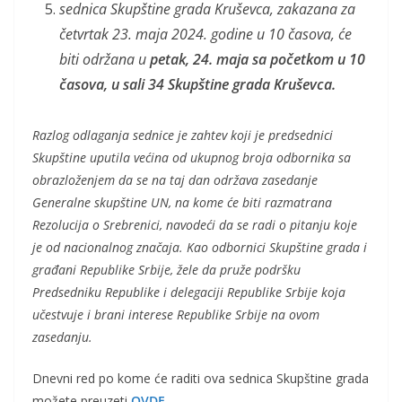
sednica Skupštine grada Kruševca, zakazana za
četvrtak 23. maja 2024. godine u 10 časova, će
biti održana u
petak, 24. maja sa početkom u 10
časova, u sali 34 Skupštine grada Kruševca.
Razlog odlaganja sednice je zahtev koji je predsednici
Skupštine uputila većina od ukupnog broja odbornika sa
obrazloženjem da se na taj dan održava zasedanje
Generalne skupštine UN, na kome će biti razmatrana
Rezolucija o Srebrenici, navodeći da se radi o pitanju koje
je od nacionalnog značaja. Kao odbornici Skupštine grada i
građani Republike Srbije, žele da pruže podršku
Predsedniku Republike i delegaciji Republike Srbije koja
učestvuje i brani interese Republike Srbije na ovom
zasedanju.
Dnevni red po kome će raditi ova sednica Skupštine grada
možete preuzeti
OVDE
.