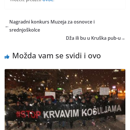
Nagradni konkurs Muzeja za osnovce i
←
srednjoškolce
Dža ili bu u Kruška pub-u
→
Možda vam se svidi i ovo