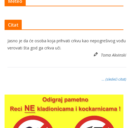
Meteo
Citat
Jasno je da će osoba koja prihvati crkvu kao nepogrešivog vođu
verovati šta god ga crkva uči.
Toma Akvinski
… (sledeći citat)