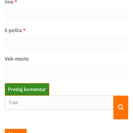
Ime
*
E-pošta
*
Veb mesto