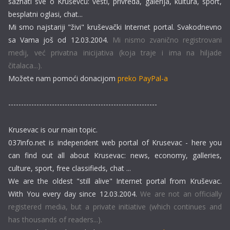
saznati sve o Kruševcu: vesti, privreda, galerija, kultura, sport,
besplatni oglasi, chat...
Mi smo najstariji "živi" kruševački Internet portal. Svakodnevno
sa Vama još od 12.03.2004.
Mi nismo zvanično registrovani
medij, već privatna inicijativa (koja traje i ima na hiljade
čitalaca...).
Možete nam pomoći donacijom
preko PayPal-a
----------------------------------------------------------
Krusevac is our main topic.
037info.net is independent web portal of Krusevac - here you
can find out all about Krusevac: news, economy, galleries,
culture, sport, free classifieds, chat ...
We are the oldest "still alive" Internet portal from Kruševac.
With You every day since 12.03.2004.
We are not an officially
registered media, but a private initiative (which continues and
has thousands of readers...).