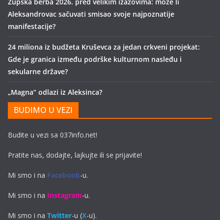
Župska berba 2026. pred velikim izazovima: može li
Aleksandrovac sačuvati smisao svoje najpoznatije
manifestacije?
24 miliona iz budžeta Kruševca za jedan crkveni projekat:
Gde je granica između podrške kulturnom nasleđu i
sekularne države?
„Magna“ odlazi iz Aleksinca?
BUDIMO U VEZI
Budite u vezi sa 037info.net!
Pratite nas, dodajte, lajkujte ili se prijavite!
Mi smo i na
Facebook
-u.
Mi smo i na
Instagram
-u.
Mi smo i na
Twitter
-u (
X
-u).