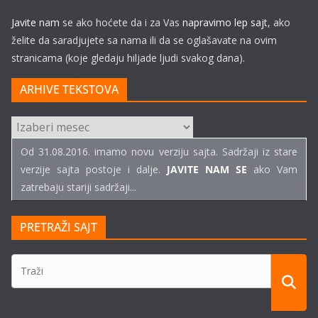
Javite nam
se ako hoćete da i za Vas
napravimo lep sajt
, ako
želite da saradjujete sa nama ili da se oglašavate na ovim
stranicama (koje gledaju hiljade ljudi svakog dana).
ARHIVE TEKSTOVA
ARHIVE
TEKSTOVA
Od 31.08.2016. imamo novu verziju sajta. Sadržaji iz stare
verzije sajta postoje i dalje.
JAVITE NAM SE
ako Vam
zatrebaju stariji sadržaji...
PRETRAŽI SAJT