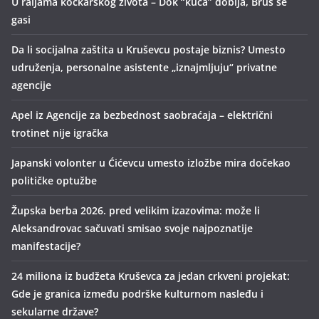
U raljama kockarskog života – Dok “kuća” dobija, Brus se
gasi
Da li socijalna zaštita u Kruševcu postaje biznis? Umesto
udruženja, personalne asistente „iznajmljuju“ privatne
agencije
Apel iz Agencije za bezbednost saobraćaja – električni
trotinet nije igračka
Japanski volonter u Ćićevcu umesto izložbe mira dočekao
političke optužbe
Župska berba 2026. pred velikim izazovima: može li
Aleksandrovac sačuvati smisao svoje najpoznatije
manifestacije?
24 miliona iz budžeta Kruševca za jedan crkveni projekat:
Gde je granica između podrške kulturnom nasleđu i
sekularne države?