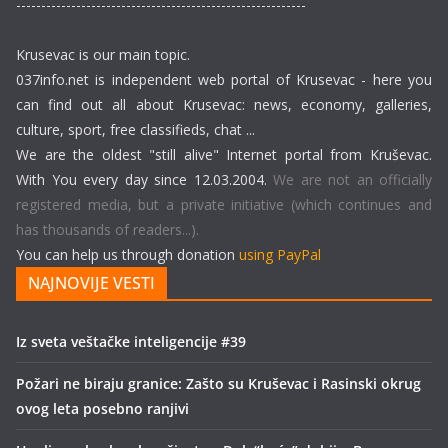
----------------------------------------------------------
Krusevac is our main topic.
037info.net is independent web portal of Krusevac - here you
can find out all about Krusevac: news, economy, galleries,
culture, sport, free classifieds, chat ...
We are the oldest "still alive" Internet portal from Kruševac.
With You every day since 12.03.2004.
We are not an officially
registered media, but a private initiative (which continues and
has thousands of readers...).
You can help us through donation
using PayPal
NAJNOVIJE VESTI
Iz sveta veštačke inteligencije #39
Požari ne biraju granice: Zašto su Kruševac i Rasinski okrug
ovog leta posebno ranjivi