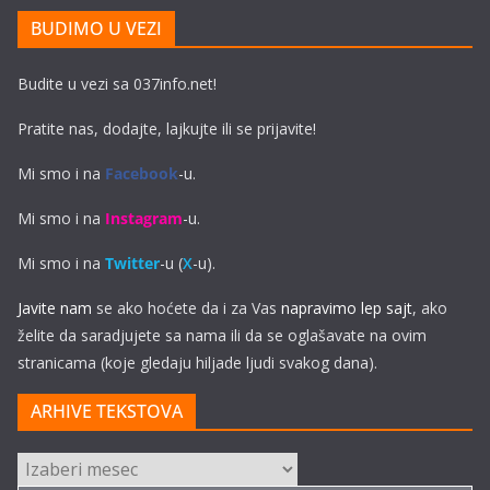
BUDIMO U VEZI
Budite u vezi sa 037info.net!
Pratite nas, dodajte, lajkujte ili se prijavite!
Mi smo i na
Facebook
-u.
Mi smo i na
Instagram
-u.
Mi smo i na
Twitter
-u (
X
-u).
Javite nam
se ako hoćete da i za Vas
napravimo lep sajt
, ako
želite da saradjujete sa nama ili da se oglašavate na ovim
stranicama (koje gledaju hiljade ljudi svakog dana).
ARHIVE TEKSTOVA
ARHIVE