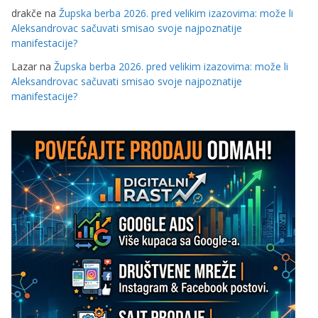
drakče
na
Župska berba 2026. pred velikim izazovima: može li
Aleksandrovac sačuvati smisao svoje najpoznatije
manifestacije?
Lazar
na
Župska berba 2026. pred velikim izazovima: može li
Aleksandrovac sačuvati smisao svoje najpoznatije
manifestacije?