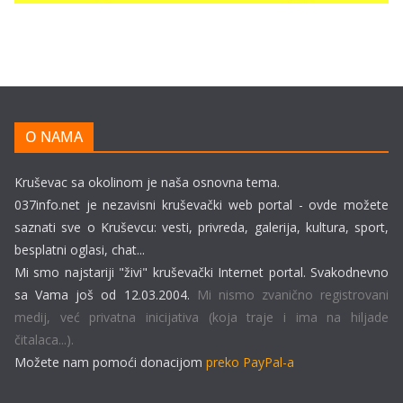
O NAMA
Kruševac sa okolinom je naša osnovna tema.
037info.net je nezavisni kruševački web portal - ovde možete
saznati sve o Kruševcu: vesti, privreda, galerija, kultura, sport,
besplatni oglasi, chat...
Mi smo najstariji "živi" kruševački Internet portal. Svakodnevno
sa Vama još od 12.03.2004.
Mi nismo zvanično registrovani
medij, već privatna inicijativa (koja traje i ima na hiljade
čitalaca...).
Možete nam pomoći donacijom
preko PayPal-a