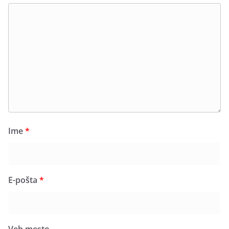
Ime
*
E-pošta
*
Veb mesto