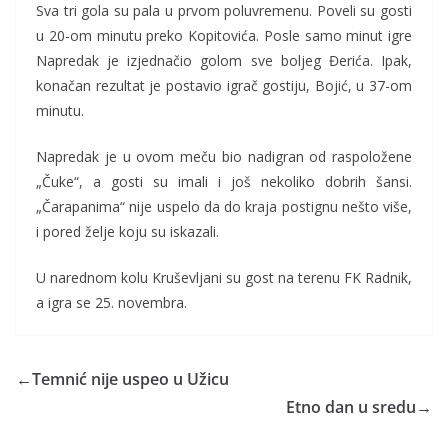
Sva tri gola su pala u prvom poluvremenu. Poveli su gosti
u 20-om minutu preko Kopitovića. Posle samo minut igre
Napredak je izjednačio golom sve boljeg Đerića. Ipak,
konačan rezultat je postavio igrač gostiju, Bojić, u 37-om
minutu.
Napredak je u ovom meču bio nadigran od raspoložene
„Čuke“, a gosti su imali i još nekoliko dobrih šansi.
„Čarapanima“ nije uspelo da do kraja postignu nešto više,
i pored želje koju su iskazali.
U narednom kolu Kruševljani su gost na terenu FK Radnik,
a igra se 25. novembra.
←
Temnić nije uspeo u Užicu
Etno dan u sredu
→