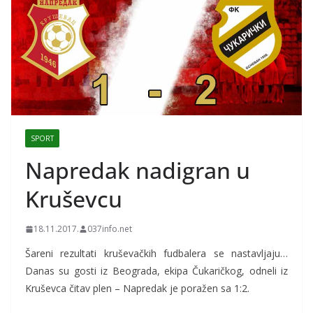
SPORT
Napredak nadigran u
Kruševcu
18.11.2017.
037info.net
Šareni rezultati kruševačkih fudbalera se nastavljaju…
Danas su gosti iz Beograda, ekipa Čukaričkog, odneli iz
Kruševca čitav plen – Napredak je poražen sa 1:2.