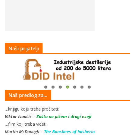
Naši prijatelji
Naš predlog za…
…knjigu koju treba pročitati:
Viktor Ivančić
–
Zašto ne pišem i drugi eseji
…film koji treba videti:
Martin McDonagh
–
The Banshees of Inisherin