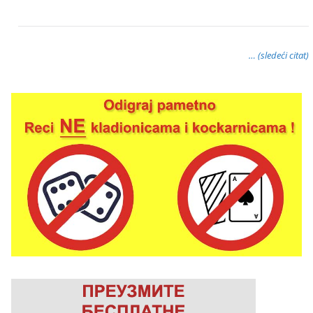
… (sledeći citat)