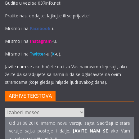
Budite u vezi sa 037info.net!
Pratite nas, dodajte, lajkujte ili se prijavite!
Mi smo i na
Facebook
-u.
Mi smo i na
Instagram
-u.
Mi smo i na
Twitter
-u (
X
-u).
Javite nam
se ako hoćete da i za Vas
napravimo lep sajt
, ako
želite da saradjujete sa nama ili da se oglašavate na ovim
stranicama (koje gledaju hiljade ljudi svakog dana).
ARHIVE TEKSTOVA
ARHIVE
TEKSTOVA
Od 31.08.2016. imamo novu verziju sajta. Sadržaji iz stare
verzije sajta postoje i dalje.
JAVITE NAM SE
ako Vam
zatrebaju stariji sadržaji...