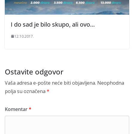
I do sad je bilo skupo, ali ovo…
12.10.2017.
Ostavite odgovor
Vaša adresa e-pošte neće biti objavljena.
Neophodna
polja su označena
*
Komentar
*