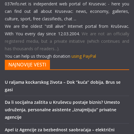
037info.net is independent web portal of Krusevac - here you
can find out all about Krusevac: news, economy, galleries,
culture, sport, free classifieds, chat ...
We are the oldest "still alive" Internet portal from Kruševac.
With You every day since 12.03.2004.
We are not an officially
registered media, but a private initiative (which continues and
has thousands of readers...).
You can help us through donation
using PayPal
NAJNOVIJE VESTI
U raljama kockarskog života – Dok “kuća” dobija, Brus se
gasi
Da li socijalna zaštita u Kruševcu postaje biznis? Umesto
udruženja, personalne asistente „iznajmljuju“ privatne
agencije
Apel iz Agencije za bezbednost saobraćaja – električni