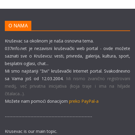
O NAMA
Kruševac sa okolinom je naša osnovna tema.
037info.net je nezavisni kruševački web portal - ovde možete
saznati sve o Kruševcu: vesti, privreda, galerija, kultura, sport,
besplatni oglasi, chat...
Mi smo najstariji "živi" kruševački Internet portal. Svakodnevno
sa Vama još od 12.03.2004.
Mi nismo zvanično registrovani
medij, već privatna inicijativa (koja traje i ima na hiljade
čitalaca...).
Možete nam pomoći donacijom
preko PayPal-a
----------------------------------------------------------
Krusevac is our main topic.