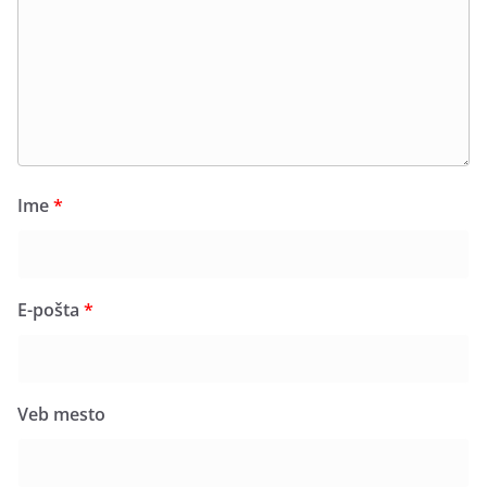
Ime
*
E-pošta
*
Veb mesto