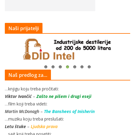
Naši prijatelji
Naš predlog za…
…knjigu koju treba pročitati:
Viktor Ivančić
–
Zašto ne pišem i drugi eseji
…film koji treba videti:
Martin McDonagh
–
The Banshees of Inisherin
…muziku koju treba preslušati:
Letu štuke
–
Ljudska prava
…sajt koji treba posetiti: