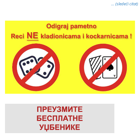
… (sledeći citat)