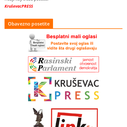
KruševacPRESS
Obavezno posetite