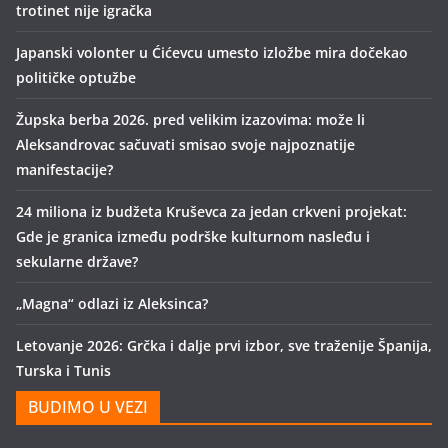
trotinet nije igračka
Japanski volonter u Ćićevcu umesto izložbe mira dočekao
političke optužbe
Župska berba 2026. pred velikim izazovima: može li
Aleksandrovac sačuvati smisao svoje najpoznatije
manifestacije?
24 miliona iz budžeta Kruševca za jedan crkveni projekat:
Gde je granica između podrške kulturnom nasleđu i
sekularne države?
„Magna“ odlazi iz Aleksinca?
Letovanje 2026: Grčka i dalje prvi izbor, sve traženije Španija,
Turska i Tunis
BUDIMO U VEZI