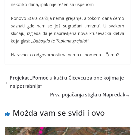
nekoliko dana, ipak nije rešen sa uspehom.
Ponovo Stara čaršija nema grejanje, a tokom dana ćemo
saznati gde nam se još sugrađani „mrznu“. U svakom
slučaju, izgleda da je napravljena nova kruševačka kletva
koja glasi:
„Dabogda te Toplana grejala!“
Naravno, o odgovornostima nema ni pomena… Čemu?
Projekat „Pomoć u kući u Ćićevcu za one kojima je
←
najpotrebnija“
Prva pojačanja stigla u Napredak
→
Možda vam se svidi i ovo