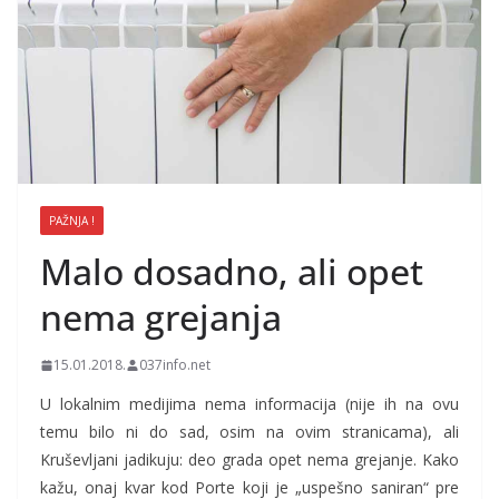
PAŽNJA !
Malo dosadno, ali opet
nema grejanja
15.01.2018.
037info.net
U lokalnim medijima nema informacija (nije ih na ovu
temu bilo ni do sad, osim na ovim stranicama), ali
Kruševljani jadikuju: deo grada opet nema grejanje. Kako
kažu, onaj kvar kod Porte koji je „uspešno saniran“ pre