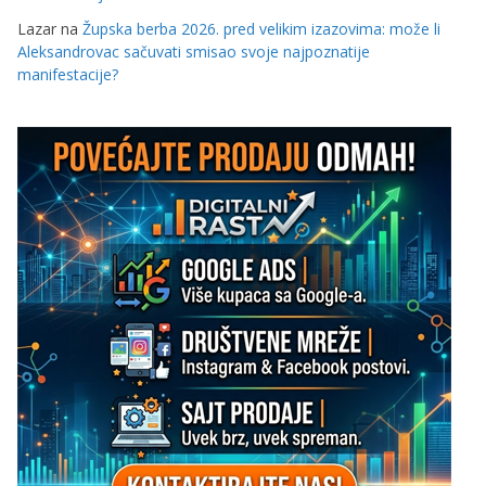
Lazar
na
Župska berba 2026. pred velikim izazovima: može li
Aleksandrovac sačuvati smisao svoje najpoznatije
manifestacije?